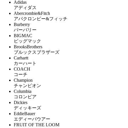
Adidas
アディダス
Abercrombie&Fitch
アバクロンビー&フィッチ
Burberry
バーバリー
BIGMAC
ビッグマック
BrooksBrothers
ブルックスブラザーズ
Carhartt
カーハート
COACH
コーチ
Champion
チャンピオン
Columbia
コロンビア
Dickies
ディッキーズ
EddieBauer
エディーバウアー
FRUIT OF THE LOOM