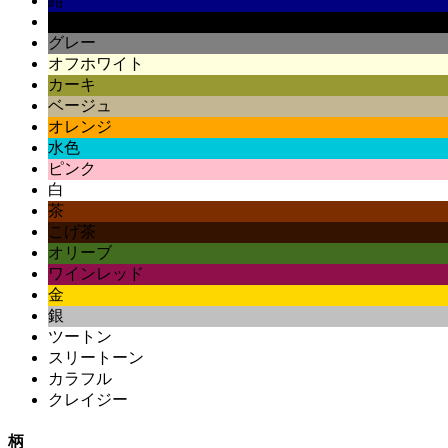
紺
黒
グレー
オフホワイト
カーキ
ベージュ
オレンジ
水色
ピンク
白
茶
こげ茶
オリーブ
ワインレッド
金
銀
ツートン
スリートーン
カラフル
クレイジー
柄