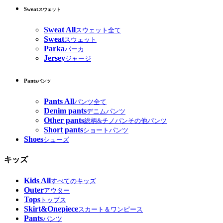
Sweat
スウェット
Sweat All
スウェット全て
Sweat
スウェット
Parka
パーカ
Jersey
ジャージ
Pants
パンツ
Pants All
パンツ全て
Denim pants
デニムパンツ
Other pants
総柄&チノパンその他パンツ
Short pants
ショートパンツ
Shoes
シューズ
キッズ
Kids All
すべてのキッズ
Outer
アウター
Tops
トップス
Skirt&Onepiece
スカート＆ワンピース
Pants
パンツ