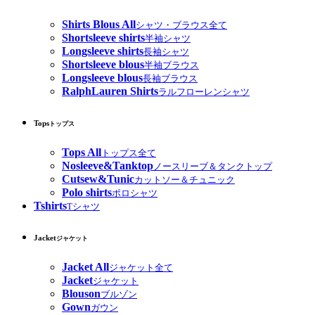
Shirts Blous All
シャツ・ブラウス全て
Shortsleeve shirts
半袖シャツ
Longsleeve shirts
長袖シャツ
Shortsleeve blous
半袖ブラウス
Longsleeve blous
長袖ブラウス
RalphLauren Shirts
ラルフローレンシャツ
Tops
トップス
Tops All
トップス全て
Nosleeve&Tanktop
ノースリーブ＆タンクトップ
Cutsew&Tunic
カットソー＆チュニック
Polo shirts
ポロシャツ
Tshirts
Tシャツ
Jacket
ジャケット
Jacket All
ジャケット全て
Jacket
ジャケット
Blouson
ブルゾン
Gown
ガウン