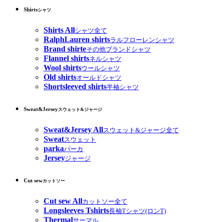
Shirts
シャツ
Shirts All
シャツ全て
RalphLauren shirts
ラルフローレンシャツ
Brand shirte
その他ブランドシャツ
Flannel shirts
ネルシャツ
Wool shirts
ウールシャツ
Old shirts
オールドシャツ
Shortsleeved shirts
半袖シャツ
Sweat&Jersey
スウェット&ジャージ
Sweat&Jersey All
スウェット&ジャージ全て
Sweat
スウェット
parka
パーカ
Jersey
ジャージ
Cut sew
カットソー
Cut sew All
カットソー全て
Longsleeves Tshirts
長袖Tシャツ(ロンT)
Thermal
サーマル