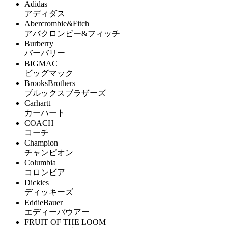
Adidas
アディダス
Abercrombie&Fitch
アバクロンビー&フィッチ
Burberry
バーバリー
BIGMAC
ビッグマック
BrooksBrothers
ブルックスブラザーズ
Carhartt
カーハート
COACH
コーチ
Champion
チャンピオン
Columbia
コロンビア
Dickies
ディッキーズ
EddieBauer
エディーバウアー
FRUIT OF THE LOOM