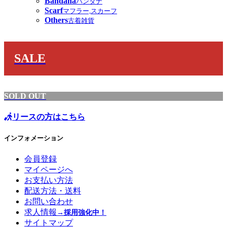
Bandana
バンダナ
Scarf
マフラー,スカーフ
Others
古着雑貨
SALE
SOLD OUT
リースの方はこちら
インフォメーション
会員登録
マイページへ
お支払い方法
配送方法・送料
お問い合わせ
求人情報
→採用強化中！
サイトマップ