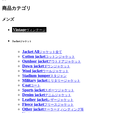
商品カテゴリ
メンズ
Vintage
ヴィンテージ
Jacket
ジャケット
Jacket All
ジャケット全て
Cotton jacket
コットンジャケット
Outdoor jacket
アウトドアジャケット
Down jacket
ダウンジャケット
Wool jacket
ウールジャケット
Stadium jumper
スタジャン
Military jacket
ミリタリージャケット
Coat
コート
Sports jacket
スポーツジャケット
Denim jacket
デニムジャケット
Leather jacket
レザージャケット
Fleece jacket
フリースジャケット
Other jacket
テーラード,ハンティング等