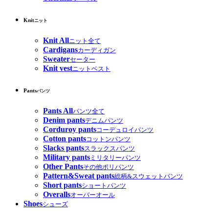
Knit
ニット
Knit All
ニット全て
Cardigans
カーディガン
Sweater
セーター
Knit vest
ニットベスト
Pants
パンツ
Pants All
パンツ全て
Denim pants
デニムパンツ
Corduroy pants
コーデュロイパンツ
Cotton pants
コットンパンツ
Slacks pants
スラックスパンツ
Military pants
ミリタリーパンツ
Other Pants
その他ポリパンツ
Pattern&Sweat pants
総柄&スウェットパンツ
Short pants
ショートパンツ
Overalls
オーバーオール
Shoes
シューズ