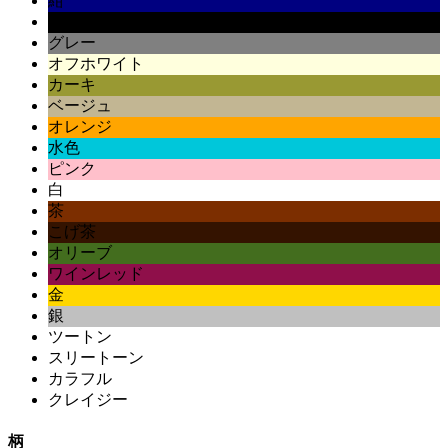
紺
黒
グレー
オフホワイト
カーキ
ベージュ
オレンジ
水色
ピンク
白
茶
こげ茶
オリーブ
ワインレッド
金
銀
ツートン
スリートーン
カラフル
クレイジー
柄