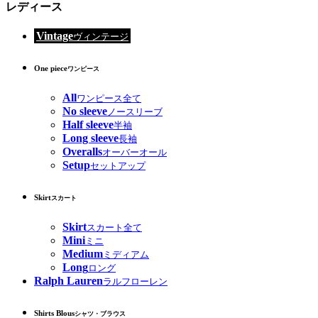
レディース
Vintage
ヴィンテージ
One piece
ワンピース
All
ワンピース全て
No sleeve
ノースリーブ
Half sleeve
半袖
Long sleeve
長袖
Overalls
オーバーオール
Setup
セットアップ
Skirt
スカート
Skirt
スカート全て
Mini
ミニ
Medium
ミディアム
Long
ロング
Ralph Lauren
ラルフローレン
Shirts Blous
シャツ・ブラウス