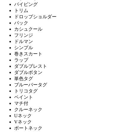
パイピング
トリム
ドロップショルダー
バック
カシュクール
フリンジ
ドルマン
シンプル
巻きスカート
ラップ
ダブルブレスト
ダブルボタン
単色タグ
ブルーバータグ
トリコタグ
ペイント
マチ付
クルーネック
Uネック
Vネック
ボートネック