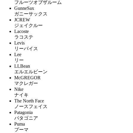
フルーツオブザルーム
GunneSax
ガニーサックス
JCREW
ジェイクルー
Lacoste
ラコステ
Levis
リーバイス
Lee
リー
LLBean
エルエルビーン
McGREGOR
マクレガー
Nike
ナイキ
The North Face
ノースフェイス
Patagonia
パタゴニア
Puma
プーマ