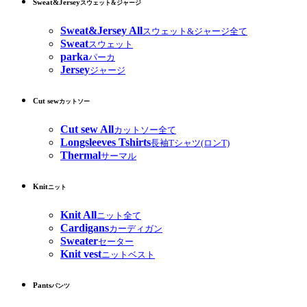
Sweat&Jersey
スウェット&ジャージ
Sweat&Jersey All
スウェット&ジャージ全て
Sweat
スウェット
parka
パーカ
Jersey
ジャージ
Cut sew
カットソー
Cut sew All
カットソー全て
Longsleeves Tshirts
長袖Tシャツ(ロンT)
Thermal
サーマル
Knit
ニット
Knit All
ニット全て
Cardigans
カーディガン
Sweater
セーター
Knit vest
ニットベスト
Pants
パンツ