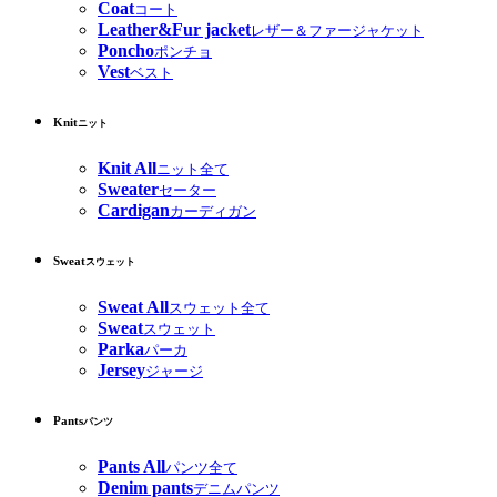
Coat
コート
Leather&Fur jacket
レザー＆ファージャケット
Poncho
ポンチョ
Vest
ベスト
Knit
ニット
Knit All
ニット全て
Sweater
セーター
Cardigan
カーディガン
Sweat
スウェット
Sweat All
スウェット全て
Sweat
スウェット
Parka
パーカ
Jersey
ジャージ
Pants
パンツ
Pants All
パンツ全て
Denim pants
デニムパンツ