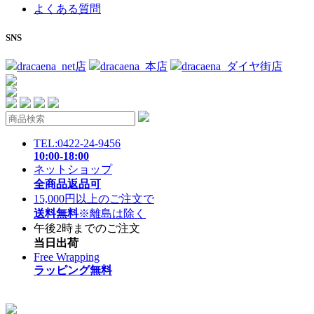
よくある質問
SNS
dracaena_net店
dracaena_本店
dracaena_ダイヤ街店
TEL:0422-24-9456
10:00-18:00
ネットショップ
全商品返品可
15,000円以上のご注文で
送料無料
※離島は除く
午後2時までのご注文
当日出荷
Free Wrapping
ラッピング無料