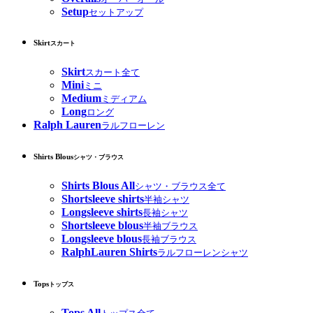
Setup
セットアップ
Skirt
スカート
Skirt
スカート全て
Mini
ミニ
Medium
ミディアム
Long
ロング
Ralph Lauren
ラルフローレン
Shirts Blous
シャツ・ブラウス
Shirts Blous All
シャツ・ブラウス全て
Shortsleeve shirts
半袖シャツ
Longsleeve shirts
長袖シャツ
Shortsleeve blous
半袖ブラウス
Longsleeve blous
長袖ブラウス
RalphLauren Shirts
ラルフローレンシャツ
Tops
トップス
Tops All