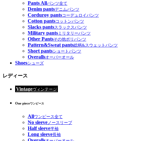
Pants All
パンツ全て
Denim pants
デニムパンツ
Corduroy pants
コーデュロイパンツ
Cotton pants
コットンパンツ
Slacks pants
スラックスパンツ
Military pants
ミリタリーパンツ
Other Pants
その他ポリパンツ
Pattern&Sweat pants
総柄&スウェットパンツ
Short pants
ショートパンツ
Overalls
オーバーオール
Shoes
シューズ
レディース
Vintage
ヴィンテージ
One piece
ワンピース
All
ワンピース全て
No sleeve
ノースリーブ
Half sleeve
半袖
Long sleeve
長袖
Overalls
オーバーオール