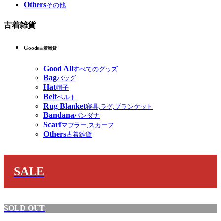
Others
その他
古着雑貨
Goods
古着雑貨
Good All
すべてのグッズ
Bag
バッグ
Hat
帽子
Belt
ベルト
Rug Blanket
寝具,ラグ,ブランケット
Bandana
バンダナ
Scarf
マフラー,スカーフ
Others
古着雑貨
SALE
SOLD OUT