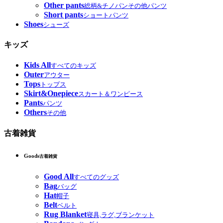
Other pants
総柄&チノパンその他パンツ
Short pants
ショートパンツ
Shoes
シューズ
キッズ
Kids All
すべてのキッズ
Outer
アウター
Tops
トップス
Skirt&Onepiece
スカート＆ワンピース
Pants
パンツ
Others
その他
古着雑貨
Goods
古着雑貨
Good All
すべてのグッズ
Bag
バッグ
Hat
帽子
Belt
ベルト
Rug Blanket
寝具,ラグ,ブランケット