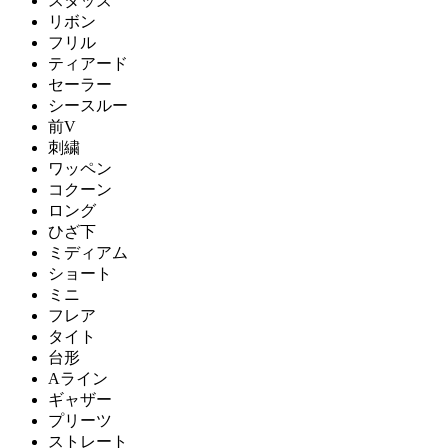
スタッズ
リボン
フリル
ティアード
セーラー
シースルー
前V
刺繍
ワッペン
コクーン
ロング
ひざ下
ミディアム
ショート
ミニ
フレア
タイト
台形
Aライン
ギャザー
プリーツ
ストレート