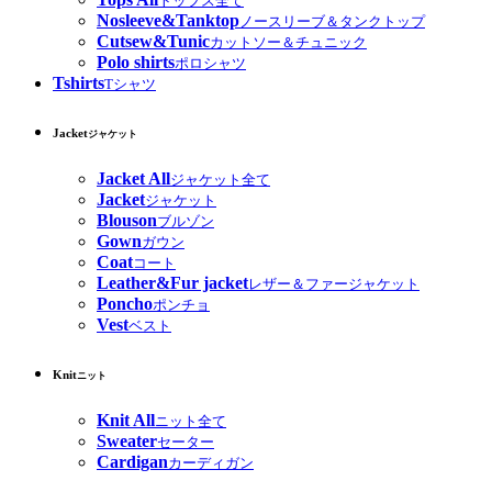
トップス全て
Nosleeve&Tanktop
ノースリーブ＆タンクトップ
Cutsew&Tunic
カットソー＆チュニック
Polo shirts
ポロシャツ
Tshirts
Tシャツ
Jacket
ジャケット
Jacket All
ジャケット全て
Jacket
ジャケット
Blouson
ブルゾン
Gown
ガウン
Coat
コート
Leather&Fur jacket
レザー＆ファージャケット
Poncho
ポンチョ
Vest
ベスト
Knit
ニット
Knit All
ニット全て
Sweater
セーター
Cardigan
カーディガン