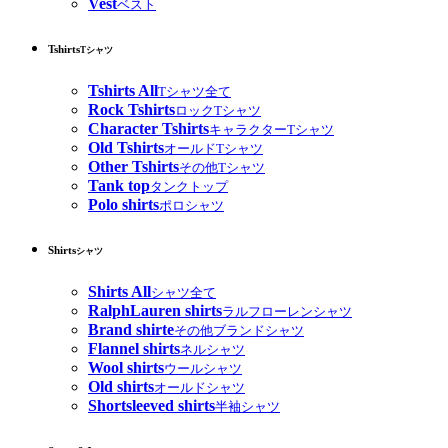
Vest
ベスト
Tshirts
Tシャツ
Tshirts All
Tシャツ全て
Rock Tshirts
ロックTシャツ
Character Tshirts
キャラクターTシャツ
Old Tshirts
オールドTシャツ
Other Tshirts
その他Tシャツ
Tank top
タンクトップ
Polo shirts
ポロシャツ
Shirts
シャツ
Shirts All
シャツ全て
RalphLauren shirts
ラルフローレンシャツ
Brand shirte
その他ブランドシャツ
Flannel shirts
ネルシャツ
Wool shirts
ウールシャツ
Old shirts
オールドシャツ
Shortsleeved shirts
半袖シャツ