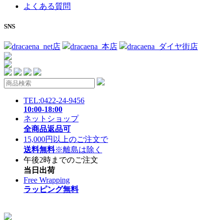
よくある質問
SNS
dracaena_net店
dracaena_本店
dracaena_ダイヤ街店
TEL:0422-24-9456
10:00-18:00
ネットショップ
全商品返品可
15,000円以上のご注文で
送料無料
※離島は除く
午後2時までのご注文
当日出荷
Free Wrapping
ラッピング無料