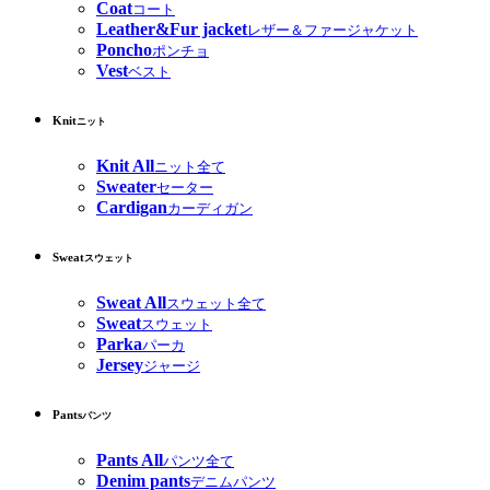
Coat
コート
Leather&Fur jacket
レザー＆ファージャケット
Poncho
ポンチョ
Vest
ベスト
Knit
ニット
Knit All
ニット全て
Sweater
セーター
Cardigan
カーディガン
Sweat
スウェット
Sweat All
スウェット全て
Sweat
スウェット
Parka
パーカ
Jersey
ジャージ
Pants
パンツ
Pants All
パンツ全て
Denim pants
デニムパンツ