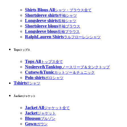
Shirts Blous All
シャツ・ブラウス全て
Shortsleeve shirts
半袖シャツ
Longsleeve shirts
長袖シャツ
Shortsleeve blous
半袖ブラウス
Longsleeve blous
長袖ブラウス
RalphLauren Shirts
ラルフローレンシャツ
Tops
トップス
Tops All
トップス全て
Nosleeve&Tanktop
ノースリーブ＆タンクトップ
Cutsew&Tunic
カットソー＆チュニック
Polo shirts
ポロシャツ
Tshirts
Tシャツ
Jacket
ジャケット
Jacket All
ジャケット全て
Jacket
ジャケット
Blouson
ブルゾン
Gown
ガウン