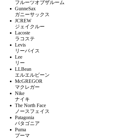
フルーツオブザルーム
GunneSax
ガニーサックス
JCREW
ジェイクルー
Lacoste
ラコステ
Levis
リーバイス
Lee
リー
LLBean
エルエルビーン
McGREGOR
マクレガー
Nike
ナイキ
The North Face
ノースフェイス
Patagonia
パタゴニア
Puma
プーマ