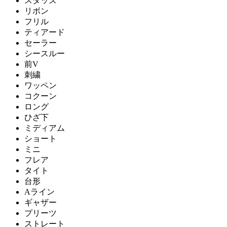
スタッズ
リボン
フリル
ティアード
セーラー
シースルー
前V
刺繍
ワッペン
コクーン
ロング
ひざ下
ミディアム
ショート
ミニ
フレア
タイト
台形
Aライン
ギャザー
プリーツ
ストレート