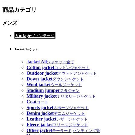
商品カテゴリ
メンズ
Vintage
ヴィンテージ
Jacket
ジャケット
Jacket All
ジャケット全て
Cotton jacket
コットンジャケット
Outdoor jacket
アウトドアジャケット
Down jacket
ダウンジャケット
Wool jacket
ウールジャケット
Stadium jumper
スタジャン
Military jacket
ミリタリージャケット
Coat
コート
Sports jacket
スポーツジャケット
Denim jacket
デニムジャケット
Leather jacket
レザージャケット
Fleece jacket
フリースジャケット
Other jacket
テーラード,ハンティング等