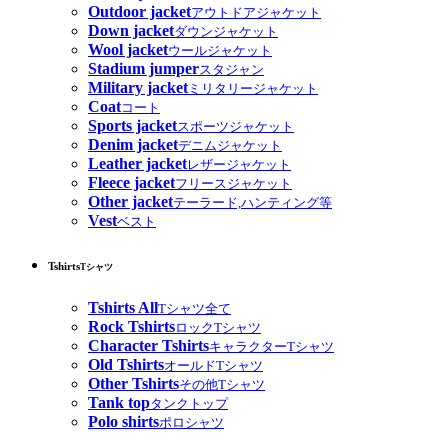
Outdoor jacket
アウトドアジャケット
Down jacket
ダウンジャケット
Wool jacket
ウールジャケット
Stadium jumper
スタジャン
Military jacket
ミリタリージャケット
Coat
コート
Sports jacket
スポーツジャケット
Denim jacket
デニムジャケット
Leather jacket
レザージャケット
Fleece jacket
フリースジャケット
Other jacket
テーラード,ハンティング等
Vest
ベスト
Tshirts
Tシャツ
Tshirts All
Tシャツ全て
Rock Tshirts
ロックTシャツ
Character Tshirts
キャラクターTシャツ
Old Tshirts
オールドTシャツ
Other Tshirts
その他Tシャツ
Tank top
タンクトップ
Polo shirts
ポロシャツ