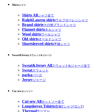
Shirts
シャツ
Shirts All
シャツ全て
RalphLauren shirts
ラルフローレンシャツ
Brand shirte
その他ブランドシャツ
Flannel shirts
ネルシャツ
Wool shirts
ウールシャツ
Old shirts
オールドシャツ
Shortsleeved shirts
半袖シャツ
Sweat&Jersey
スウェット&ジャージ
Sweat&Jersey All
スウェット&ジャージ全て
Sweat
スウェット
parka
パーカ
Jersey
ジャージ
Cut sew
カットソー
Cut sew All
カットソー全て
Longsleeves Tshirts
長袖Tシャツ(ロンT)
Thermal
サーマル