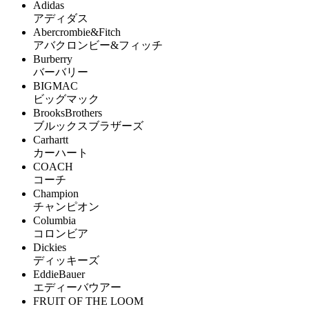
Adidas
アディダス
Abercrombie&Fitch
アバクロンビー&フィッチ
Burberry
バーバリー
BIGMAC
ビッグマック
BrooksBrothers
ブルックスブラザーズ
Carhartt
カーハート
COACH
コーチ
Champion
チャンピオン
Columbia
コロンビア
Dickies
ディッキーズ
EddieBauer
エディーバウアー
FRUIT OF THE LOOM