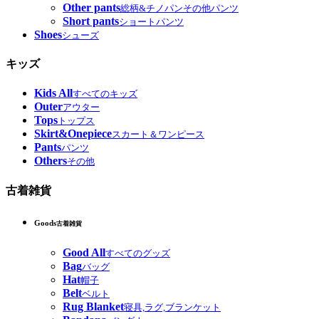
Other pants
総柄&チノパンその他パンツ
Short pants
ショートパンツ
Shoes
シューズ
キッズ
Kids All
すべてのキッズ
Outer
アウター
Tops
トップス
Skirt&Onepiece
スカート＆ワンピース
Pants
パンツ
Others
その他
古着雑貨
Goods
古着雑貨
Good All
すべてのグッズ
Bag
バッグ
Hat
帽子
Belt
ベルト
Rug Blanket
寝具,ラグ,ブランケット