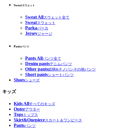
Sweat
スウェット
Sweat All
スウェット全て
Sweat
スウェット
Parka
パーカ
Jersey
ジャージ
Pants
パンツ
Pants All
パンツ全て
Denim pants
デニムパンツ
Other pants
総柄&チノパンその他パンツ
Short pants
ショートパンツ
Shoes
シューズ
キッズ
Kids All
すべてのキッズ
Outer
アウター
Tops
トップス
Skirt&Onepiece
スカート＆ワンピース
Pants
パンツ