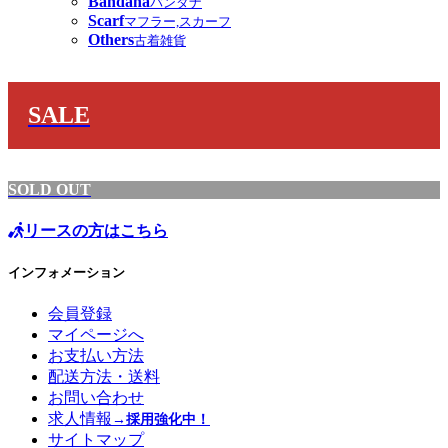
Bandana
バンダナ
Scarf
マフラー,スカーフ
Others
古着雑貨
SALE
SOLD OUT
リースの方はこちら
インフォメーション
会員登録
マイページへ
お支払い方法
配送方法・送料
お問い合わせ
求人情報
→採用強化中！
サイトマップ