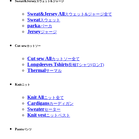
Sweat&Jersey
スウェット&ジャージ
Sweat&Jersey All
スウェット&ジャージ全て
Sweat
スウェット
parka
パーカ
Jersey
ジャージ
Cut sew
カットソー
Cut sew All
カットソー全て
Longsleeves Tshirts
長袖Tシャツ(ロンT)
Thermal
サーマル
Knit
ニット
Knit All
ニット全て
Cardigans
カーディガン
Sweater
セーター
Knit vest
ニットベスト
Pants
パンツ