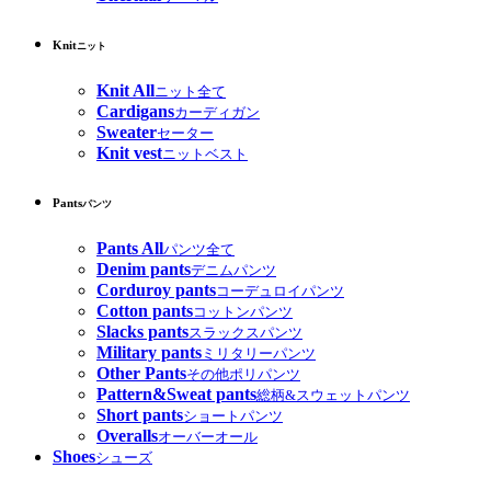
Knit
ニット
Knit All
ニット全て
Cardigans
カーディガン
Sweater
セーター
Knit vest
ニットベスト
Pants
パンツ
Pants All
パンツ全て
Denim pants
デニムパンツ
Corduroy pants
コーデュロイパンツ
Cotton pants
コットンパンツ
Slacks pants
スラックスパンツ
Military pants
ミリタリーパンツ
Other Pants
その他ポリパンツ
Pattern&Sweat pants
総柄&スウェットパンツ
Short pants
ショートパンツ
Overalls
オーバーオール
Shoes
シューズ