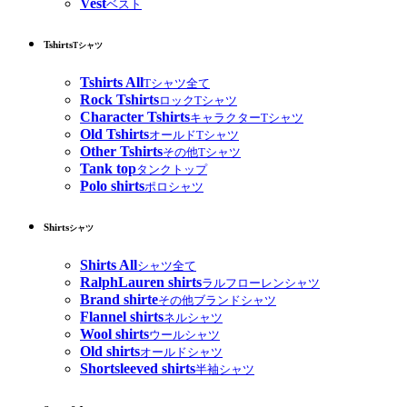
Vest
ベスト
Tshirts
Tシャツ
Tshirts All
Tシャツ全て
Rock Tshirts
ロックTシャツ
Character Tshirts
キャラクターTシャツ
Old Tshirts
オールドTシャツ
Other Tshirts
その他Tシャツ
Tank top
タンクトップ
Polo shirts
ポロシャツ
Shirts
シャツ
Shirts All
シャツ全て
RalphLauren shirts
ラルフローレンシャツ
Brand shirte
その他ブランドシャツ
Flannel shirts
ネルシャツ
Wool shirts
ウールシャツ
Old shirts
オールドシャツ
Shortsleeved shirts
半袖シャツ