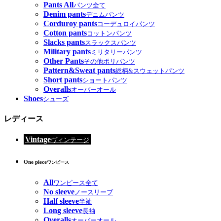
Pants All
パンツ全て
Denim pants
デニムパンツ
Corduroy pants
コーデュロイパンツ
Cotton pants
コットンパンツ
Slacks pants
スラックスパンツ
Military pants
ミリタリーパンツ
Other Pants
その他ポリパンツ
Pattern&Sweat pants
総柄&スウェットパンツ
Short pants
ショートパンツ
Overalls
オーバーオール
Shoes
シューズ
レディース
Vintage
ヴィンテージ
One piece
ワンピース
All
ワンピース全て
No sleeve
ノースリーブ
Half sleeve
半袖
Long sleeve
長袖
Overalls
オーバーオール