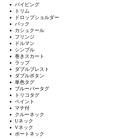
パイピング
トリム
ドロップショルダー
バック
カシュクール
フリンジ
ドルマン
シンプル
巻きスカート
ラップ
ダブルブレスト
ダブルボタン
単色タグ
ブルーバータグ
トリコタグ
ペイント
マチ付
クルーネック
Uネック
Vネック
ボートネック