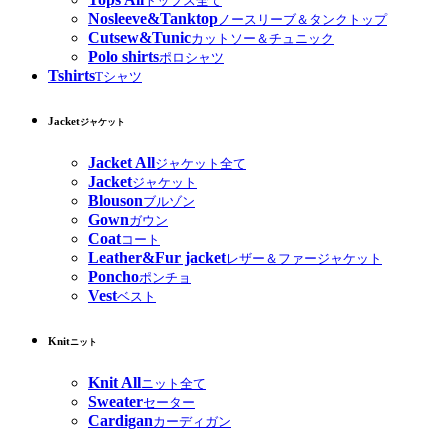
トップス全て
Nosleeve&Tanktop
ノースリーブ＆タンクトップ
Cutsew&Tunic
カットソー＆チュニック
Polo shirts
ポロシャツ
Tshirts
Tシャツ
Jacket
ジャケット
Jacket All
ジャケット全て
Jacket
ジャケット
Blouson
ブルゾン
Gown
ガウン
Coat
コート
Leather&Fur jacket
レザー＆ファージャケット
Poncho
ポンチョ
Vest
ベスト
Knit
ニット
Knit All
ニット全て
Sweater
セーター
Cardigan
カーディガン