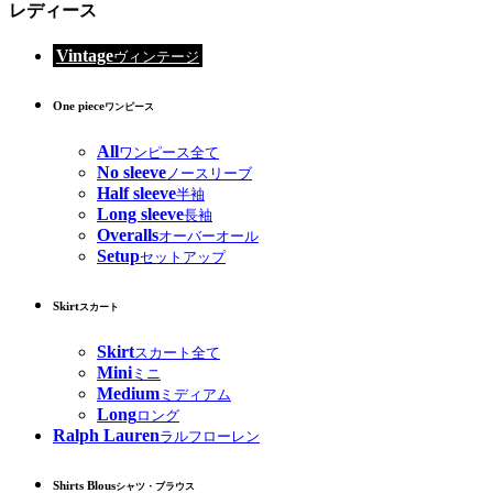
レディース
Vintage
ヴィンテージ
One piece
ワンピース
All
ワンピース全て
No sleeve
ノースリーブ
Half sleeve
半袖
Long sleeve
長袖
Overalls
オーバーオール
Setup
セットアップ
Skirt
スカート
Skirt
スカート全て
Mini
ミニ
Medium
ミディアム
Long
ロング
Ralph Lauren
ラルフローレン
Shirts Blous
シャツ・ブラウス