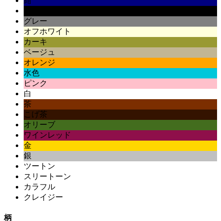
紺
黒
グレー
オフホワイト
カーキ
ベージュ
オレンジ
水色
ピンク
白
茶
こげ茶
オリーブ
ワインレッド
金
銀
ツートン
スリートーン
カラフル
クレイジー
柄