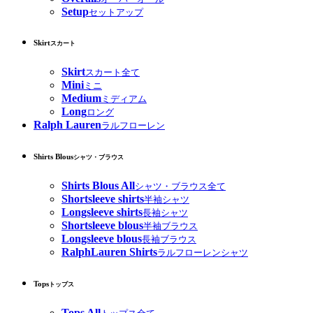
Setup
セットアップ
Skirt
スカート
Skirt
スカート全て
Mini
ミニ
Medium
ミディアム
Long
ロング
Ralph Lauren
ラルフローレン
Shirts Blous
シャツ・ブラウス
Shirts Blous All
シャツ・ブラウス全て
Shortsleeve shirts
半袖シャツ
Longsleeve shirts
長袖シャツ
Shortsleeve blous
半袖ブラウス
Longsleeve blous
長袖ブラウス
RalphLauren Shirts
ラルフローレンシャツ
Tops
トップス
Tops All