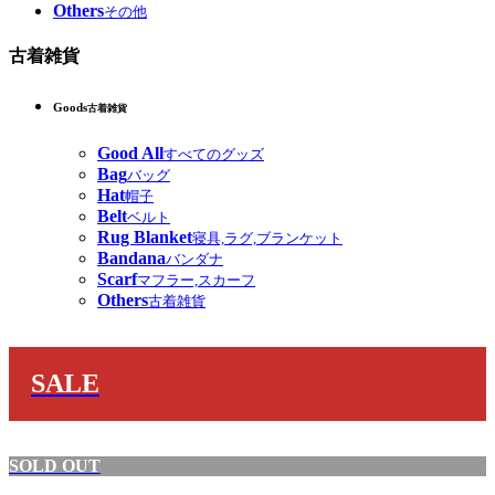
Others
その他
古着雑貨
Goods
古着雑貨
Good All
すべてのグッズ
Bag
バッグ
Hat
帽子
Belt
ベルト
Rug Blanket
寝具,ラグ,ブランケット
Bandana
バンダナ
Scarf
マフラー,スカーフ
Others
古着雑貨
SALE
SOLD OUT