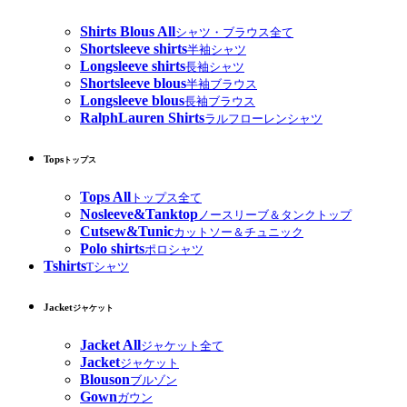
Shirts Blous All
シャツ・ブラウス全て
Shortsleeve shirts
半袖シャツ
Longsleeve shirts
長袖シャツ
Shortsleeve blous
半袖ブラウス
Longsleeve blous
長袖ブラウス
RalphLauren Shirts
ラルフローレンシャツ
Tops
トップス
Tops All
トップス全て
Nosleeve&Tanktop
ノースリーブ＆タンクトップ
Cutsew&Tunic
カットソー＆チュニック
Polo shirts
ポロシャツ
Tshirts
Tシャツ
Jacket
ジャケット
Jacket All
ジャケット全て
Jacket
ジャケット
Blouson
ブルゾン
Gown
ガウン