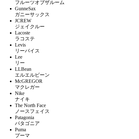
フルーツオブザルーム
GunneSax
ガニーサックス
JCREW
ジェイクルー
Lacoste
ラコステ
Levis
リーバイス
Lee
リー
LLBean
エルエルビーン
McGREGOR
マクレガー
Nike
ナイキ
The North Face
ノースフェイス
Patagonia
パタゴニア
Puma
プーマ