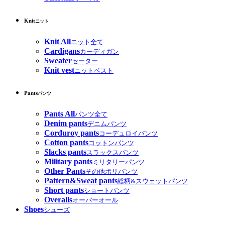
Knit
ニット
Knit All
ニット全て
Cardigans
カーディガン
Sweater
セーター
Knit vest
ニットベスト
Pants
パンツ
Pants All
パンツ全て
Denim pants
デニムパンツ
Corduroy pants
コーデュロイパンツ
Cotton pants
コットンパンツ
Slacks pants
スラックスパンツ
Military pants
ミリタリーパンツ
Other Pants
その他ポリパンツ
Pattern&Sweat pants
総柄&スウェットパンツ
Short pants
ショートパンツ
Overalls
オーバーオール
Shoes
シューズ