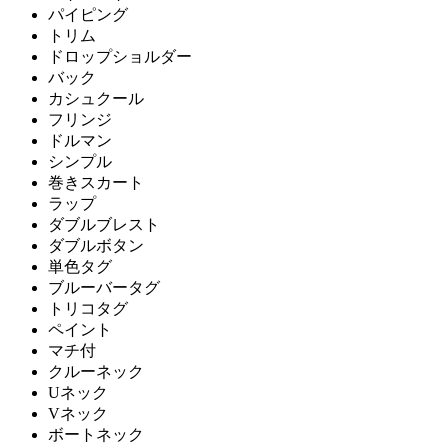
パイピング
トリム
ドロップショルダー
バック
カシュクール
フリンジ
ドルマン
シンプル
巻きスカート
ラップ
ダブルブレスト
ダブルボタン
単色タグ
ブルーバータグ
トリコタグ
ペイント
マチ付
クルーネック
Uネック
Vネック
ボートネック