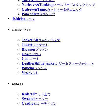
トップス全て
Nosleeve&Tanktop
ノースリーブ＆タンクトップ
Cutsew&Tunic
カットソー＆チュニック
Polo shirts
ポロシャツ
Tshirts
Tシャツ
Jacket
ジャケット
Jacket All
ジャケット全て
Jacket
ジャケット
Blouson
ブルゾン
Gown
ガウン
Coat
コート
Leather&Fur jacket
レザー＆ファージャケット
Poncho
ポンチョ
Vest
ベスト
Knit
ニット
Knit All
ニット全て
Sweater
セーター
Cardigan
カーディガン