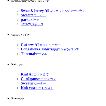
Sweat&Jersey
スウェット&ジャージ
Sweat&Jersey All
スウェット&ジャージ全て
Sweat
スウェット
parka
パーカ
Jersey
ジャージ
Cut sew
カットソー
Cut sew All
カットソー全て
Longsleeves Tshirts
長袖Tシャツ(ロンT)
Thermal
サーマル
Knit
ニット
Knit All
ニット全て
Cardigans
カーディガン
Sweater
セーター
Knit vest
ニットベスト
Pants
パンツ