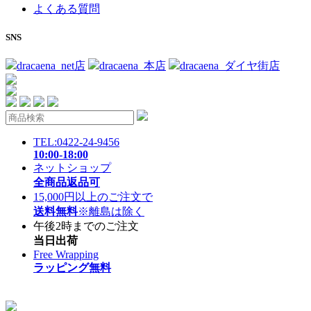
よくある質問
SNS
dracaena_net店
dracaena_本店
dracaena_ダイヤ街店
TEL:0422-24-9456
10:00-18:00
ネットショップ
全商品返品可
15,000円以上のご注文で
送料無料
※離島は除く
午後2時までのご注文
当日出荷
Free Wrapping
ラッピング無料