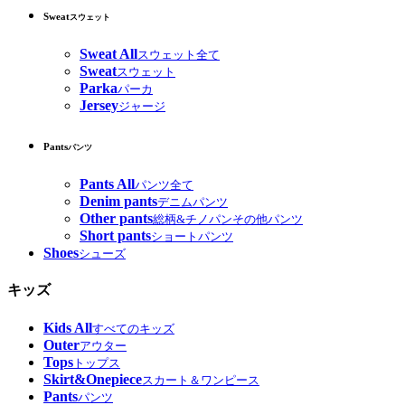
Sweat
スウェット
Sweat All
スウェット全て
Sweat
スウェット
Parka
パーカ
Jersey
ジャージ
Pants
パンツ
Pants All
パンツ全て
Denim pants
デニムパンツ
Other pants
総柄&チノパンその他パンツ
Short pants
ショートパンツ
Shoes
シューズ
キッズ
Kids All
すべてのキッズ
Outer
アウター
Tops
トップス
Skirt&Onepiece
スカート＆ワンピース
Pants
パンツ