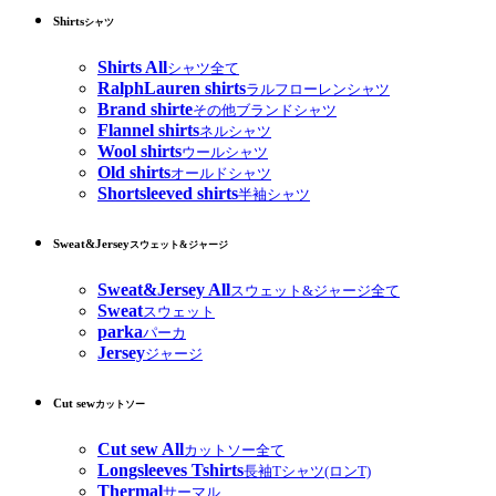
Shirts
シャツ
Shirts All
シャツ全て
RalphLauren shirts
ラルフローレンシャツ
Brand shirte
その他ブランドシャツ
Flannel shirts
ネルシャツ
Wool shirts
ウールシャツ
Old shirts
オールドシャツ
Shortsleeved shirts
半袖シャツ
Sweat&Jersey
スウェット&ジャージ
Sweat&Jersey All
スウェット&ジャージ全て
Sweat
スウェット
parka
パーカ
Jersey
ジャージ
Cut sew
カットソー
Cut sew All
カットソー全て
Longsleeves Tshirts
長袖Tシャツ(ロンT)
Thermal
サーマル