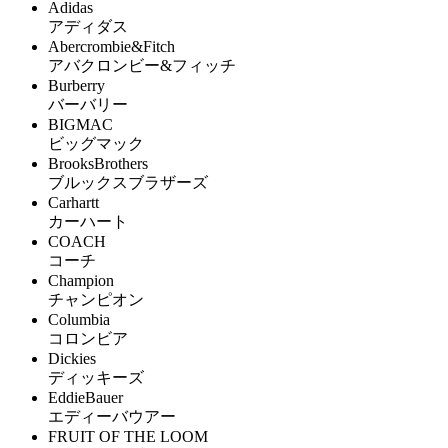
Adidas
アディダス
Abercrombie&Fitch
アバクロンビー&フィッチ
Burberry
バーバリー
BIGMAC
ビッグマック
BrooksBrothers
ブルックスブラザーズ
Carhartt
カーハート
COACH
コーチ
Champion
チャンピオン
Columbia
コロンビア
Dickies
ディッキーズ
EddieBauer
エディーバウアー
FRUIT OF THE LOOM