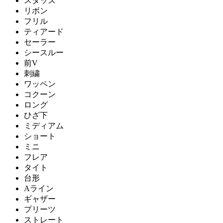
スタッズ
リボン
フリル
ティアード
セーラー
シースルー
前V
刺繍
ワッペン
コクーン
ロング
ひざ下
ミディアム
ショート
ミニ
フレア
タイト
台形
Aライン
ギャザー
プリーツ
ストレート