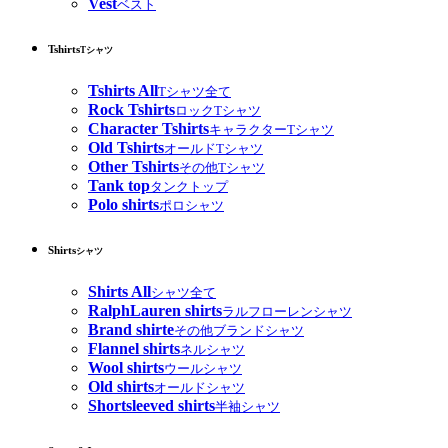
Vest
ベスト
Tshirts
Tシャツ
Tshirts All
Tシャツ全て
Rock Tshirts
ロックTシャツ
Character Tshirts
キャラクターTシャツ
Old Tshirts
オールドTシャツ
Other Tshirts
その他Tシャツ
Tank top
タンクトップ
Polo shirts
ポロシャツ
Shirts
シャツ
Shirts All
シャツ全て
RalphLauren shirts
ラルフローレンシャツ
Brand shirte
その他ブランドシャツ
Flannel shirts
ネルシャツ
Wool shirts
ウールシャツ
Old shirts
オールドシャツ
Shortsleeved shirts
半袖シャツ