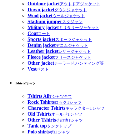
Outdoor jacket
アウトドアジャケット
Down jacket
ダウンジャケット
Wool jacket
ウールジャケット
Stadium jumper
スタジャン
Military jacket
ミリタリージャケット
Coat
コート
Sports jacket
スポーツジャケット
Denim jacket
デニムジャケット
Leather jacket
レザージャケット
Fleece jacket
フリースジャケット
Other jacket
テーラード,ハンティング等
Vest
ベスト
Tshirts
Tシャツ
Tshirts All
Tシャツ全て
Rock Tshirts
ロックTシャツ
Character Tshirts
キャラクターTシャツ
Old Tshirts
オールドTシャツ
Other Tshirts
その他Tシャツ
Tank top
タンクトップ
Polo shirts
ポロシャツ