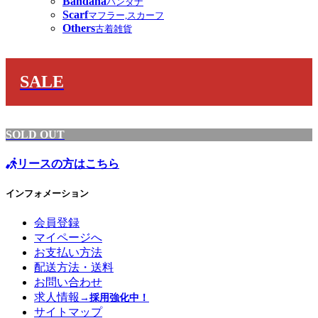
Bandana
バンダナ
Scarf
マフラー,スカーフ
Others
古着雑貨
SALE
SOLD OUT
リースの方はこちら
インフォメーション
会員登録
マイページへ
お支払い方法
配送方法・送料
お問い合わせ
求人情報
→採用強化中！
サイトマップ