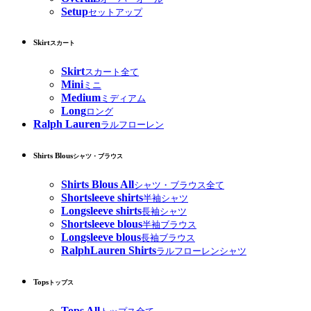
Setup
セットアップ
Skirt
スカート
Skirt
スカート全て
Mini
ミニ
Medium
ミディアム
Long
ロング
Ralph Lauren
ラルフローレン
Shirts Blous
シャツ・ブラウス
Shirts Blous All
シャツ・ブラウス全て
Shortsleeve shirts
半袖シャツ
Longsleeve shirts
長袖シャツ
Shortsleeve blous
半袖ブラウス
Longsleeve blous
長袖ブラウス
RalphLauren Shirts
ラルフローレンシャツ
Tops
トップス
Tops All