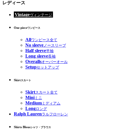
レディース
Vintage
ヴィンテージ
One piece
ワンピース
All
ワンピース全て
No sleeve
ノースリーブ
Half sleeve
半袖
Long sleeve
長袖
Overalls
オーバーオール
Setup
セットアップ
Skirt
スカート
Skirt
スカート全て
Mini
ミニ
Medium
ミディアム
Long
ロング
Ralph Lauren
ラルフローレン
Shirts Blous
シャツ・ブラウス