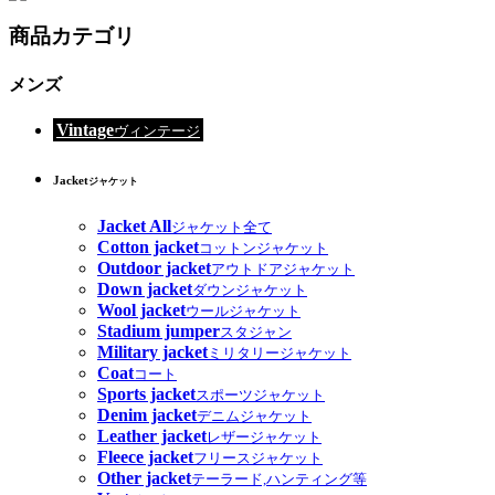
商品カテゴリ
メンズ
Vintage
ヴィンテージ
Jacket
ジャケット
Jacket All
ジャケット全て
Cotton jacket
コットンジャケット
Outdoor jacket
アウトドアジャケット
Down jacket
ダウンジャケット
Wool jacket
ウールジャケット
Stadium jumper
スタジャン
Military jacket
ミリタリージャケット
Coat
コート
Sports jacket
スポーツジャケット
Denim jacket
デニムジャケット
Leather jacket
レザージャケット
Fleece jacket
フリースジャケット
Other jacket
テーラード,ハンティング等