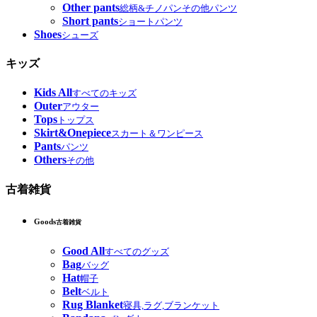
Other pants
総柄&チノパンその他パンツ
Short pants
ショートパンツ
Shoes
シューズ
キッズ
Kids All
すべてのキッズ
Outer
アウター
Tops
トップス
Skirt&Onepiece
スカート＆ワンピース
Pants
パンツ
Others
その他
古着雑貨
Goods
古着雑貨
Good All
すべてのグッズ
Bag
バッグ
Hat
帽子
Belt
ベルト
Rug Blanket
寝具,ラグ,ブランケット