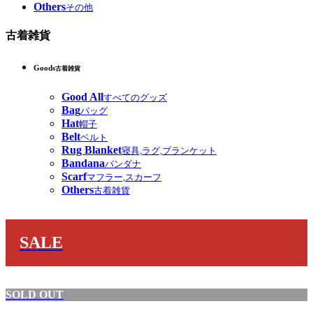
Others
その他
古着雑貨
Goods
古着雑貨
Good All
すべてのグッズ
Bag
バッグ
Hat
帽子
Belt
ベルト
Rug Blanket
寝具,ラグ,ブランケット
Bandana
バンダナ
Scarf
マフラー,スカーフ
Others
古着雑貨
SALE
SOLD OUT