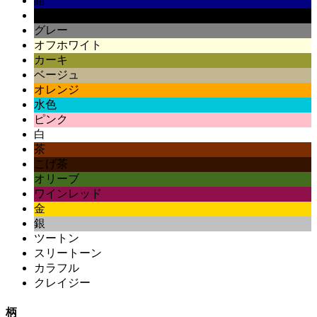
紺
黒
グレー
オフホワイト
カーキ
ベージュ
オレンジ
水色
ピンク
白
茶
こげ茶
オリーブ
ワインレッド
金
銀
ツートン
スリートーン
カラフル
クレイジー
柄