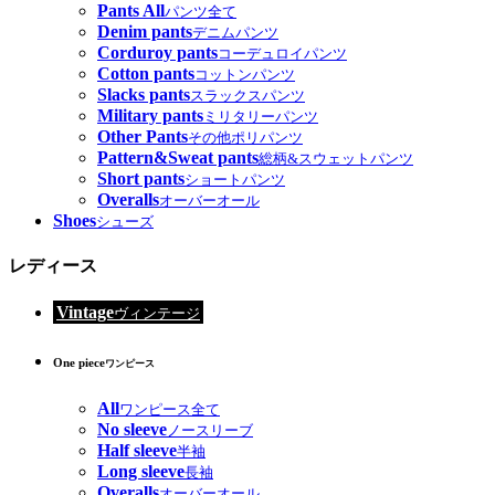
Pants All
パンツ全て
Denim pants
デニムパンツ
Corduroy pants
コーデュロイパンツ
Cotton pants
コットンパンツ
Slacks pants
スラックスパンツ
Military pants
ミリタリーパンツ
Other Pants
その他ポリパンツ
Pattern&Sweat pants
総柄&スウェットパンツ
Short pants
ショートパンツ
Overalls
オーバーオール
Shoes
シューズ
レディース
Vintage
ヴィンテージ
One piece
ワンピース
All
ワンピース全て
No sleeve
ノースリーブ
Half sleeve
半袖
Long sleeve
長袖
Overalls
オーバーオール