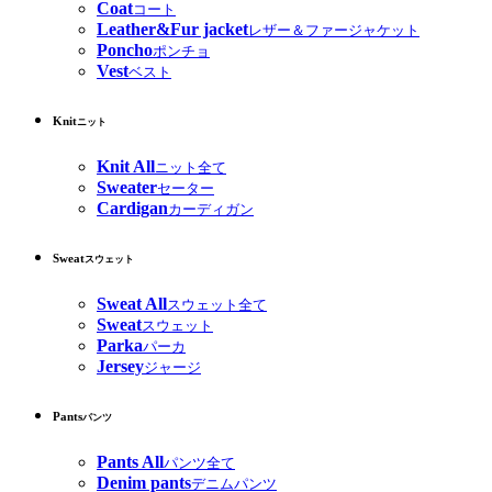
Coat
コート
Leather&Fur jacket
レザー＆ファージャケット
Poncho
ポンチョ
Vest
ベスト
Knit
ニット
Knit All
ニット全て
Sweater
セーター
Cardigan
カーディガン
Sweat
スウェット
Sweat All
スウェット全て
Sweat
スウェット
Parka
パーカ
Jersey
ジャージ
Pants
パンツ
Pants All
パンツ全て
Denim pants
デニムパンツ