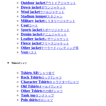
Outdoor jacket
アウトドアジャケット
Down jacket
ダウンジャケット
Wool jacket
ウールジャケット
Stadium jumper
スタジャン
Military jacket
ミリタリージャケット
Coat
コート
Sports jacket
スポーツジャケット
Denim jacket
デニムジャケット
Leather jacket
レザージャケット
Fleece jacket
フリースジャケット
Other jacket
テーラード,ハンティング等
Vest
ベスト
Tshirts
Tシャツ
Tshirts All
Tシャツ全て
Rock Tshirts
ロックTシャツ
Character Tshirts
キャラクターTシャツ
Old Tshirts
オールドTシャツ
Other Tshirts
その他Tシャツ
Tank top
タンクトップ
Polo shirts
ポロシャツ