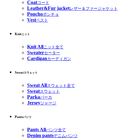
Coat
コート
Leather&Fur jacket
レザー＆ファージャケット
Poncho
ポンチョ
Vest
ベスト
Knit
ニット
Knit All
ニット全て
Sweater
セーター
Cardigan
カーディガン
Sweat
スウェット
Sweat All
スウェット全て
Sweat
スウェット
Parka
パーカ
Jersey
ジャージ
Pants
パンツ
Pants All
パンツ全て
Denim pants
デニムパンツ