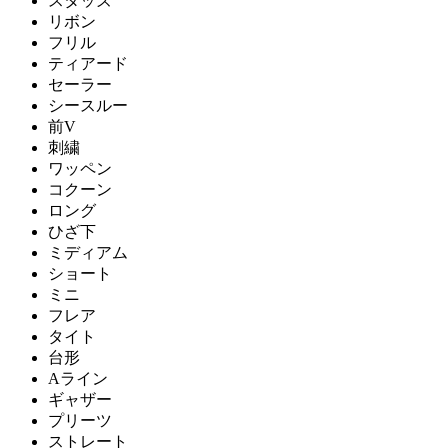
スタッズ
リボン
フリル
ティアード
セーラー
シースルー
前V
刺繍
ワッペン
コクーン
ロング
ひざ下
ミディアム
ショート
ミニ
フレア
タイト
台形
Aライン
ギャザー
プリーツ
ストレート