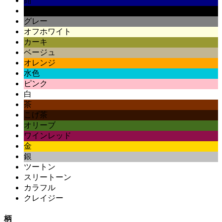
紺
黒
グレー
オフホワイト
カーキ
ベージュ
オレンジ
水色
ピンク
白
茶
こげ茶
オリーブ
ワインレッド
金
銀
ツートン
スリートーン
カラフル
クレイジー
柄