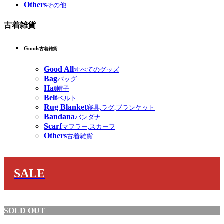
Others
その他
古着雑貨
Goods
古着雑貨
Good All
すべてのグッズ
Bag
バッグ
Hat
帽子
Belt
ベルト
Rug Blanket
寝具,ラグ,ブランケット
Bandana
バンダナ
Scarf
マフラー,スカーフ
Others
古着雑貨
SALE
SOLD OUT