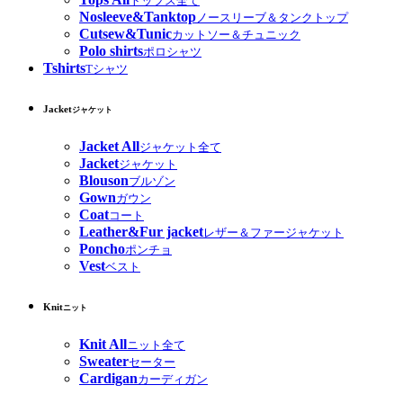
トップス全て
Nosleeve&Tanktop
ノースリーブ＆タンクトップ
Cutsew&Tunic
カットソー＆チュニック
Polo shirts
ポロシャツ
Tshirts
Tシャツ
Jacket
ジャケット
Jacket All
ジャケット全て
Jacket
ジャケット
Blouson
ブルゾン
Gown
ガウン
Coat
コート
Leather&Fur jacket
レザー＆ファージャケット
Poncho
ポンチョ
Vest
ベスト
Knit
ニット
Knit All
ニット全て
Sweater
セーター
Cardigan
カーディガン