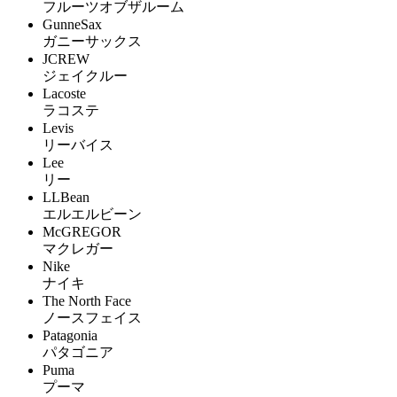
フルーツオブザルーム
GunneSax
ガニーサックス
JCREW
ジェイクルー
Lacoste
ラコステ
Levis
リーバイス
Lee
リー
LLBean
エルエルビーン
McGREGOR
マクレガー
Nike
ナイキ
The North Face
ノースフェイス
Patagonia
パタゴニア
Puma
プーマ