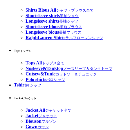
Shirts Blous All
シャツ・ブラウス全て
Shortsleeve shirts
半袖シャツ
Longsleeve shirts
長袖シャツ
Shortsleeve blous
半袖ブラウス
Longsleeve blous
長袖ブラウス
RalphLauren Shirts
ラルフローレンシャツ
Tops
トップス
Tops All
トップス全て
Nosleeve&Tanktop
ノースリーブ＆タンクトップ
Cutsew&Tunic
カットソー＆チュニック
Polo shirts
ポロシャツ
Tshirts
Tシャツ
Jacket
ジャケット
Jacket All
ジャケット全て
Jacket
ジャケット
Blouson
ブルゾン
Gown
ガウン