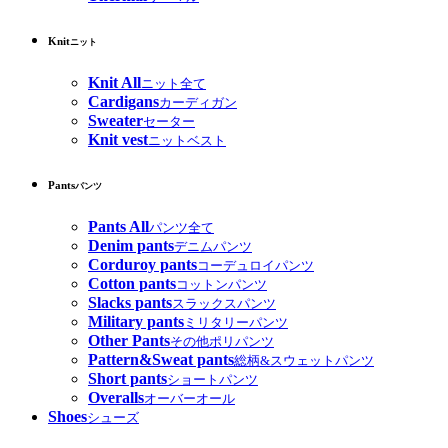
Knit
ニット
Knit All
ニット全て
Cardigans
カーディガン
Sweater
セーター
Knit vest
ニットベスト
Pants
パンツ
Pants All
パンツ全て
Denim pants
デニムパンツ
Corduroy pants
コーデュロイパンツ
Cotton pants
コットンパンツ
Slacks pants
スラックスパンツ
Military pants
ミリタリーパンツ
Other Pants
その他ポリパンツ
Pattern&Sweat pants
総柄&スウェットパンツ
Short pants
ショートパンツ
Overalls
オーバーオール
Shoes
シューズ