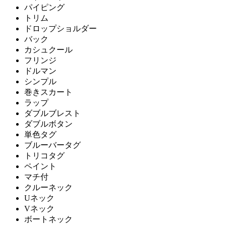
パイピング
トリム
ドロップショルダー
バック
カシュクール
フリンジ
ドルマン
シンプル
巻きスカート
ラップ
ダブルブレスト
ダブルボタン
単色タグ
ブルーバータグ
トリコタグ
ペイント
マチ付
クルーネック
Uネック
Vネック
ボートネック