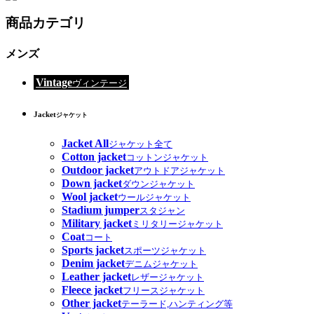
商品カテゴリ
メンズ
Vintage
ヴィンテージ
Jacket
ジャケット
Jacket All
ジャケット全て
Cotton jacket
コットンジャケット
Outdoor jacket
アウトドアジャケット
Down jacket
ダウンジャケット
Wool jacket
ウールジャケット
Stadium jumper
スタジャン
Military jacket
ミリタリージャケット
Coat
コート
Sports jacket
スポーツジャケット
Denim jacket
デニムジャケット
Leather jacket
レザージャケット
Fleece jacket
フリースジャケット
Other jacket
テーラード,ハンティング等