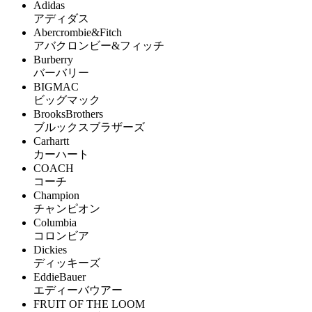
Adidas
アディダス
Abercrombie&Fitch
アバクロンビー&フィッチ
Burberry
バーバリー
BIGMAC
ビッグマック
BrooksBrothers
ブルックスブラザーズ
Carhartt
カーハート
COACH
コーチ
Champion
チャンピオン
Columbia
コロンビア
Dickies
ディッキーズ
EddieBauer
エディーバウアー
FRUIT OF THE LOOM