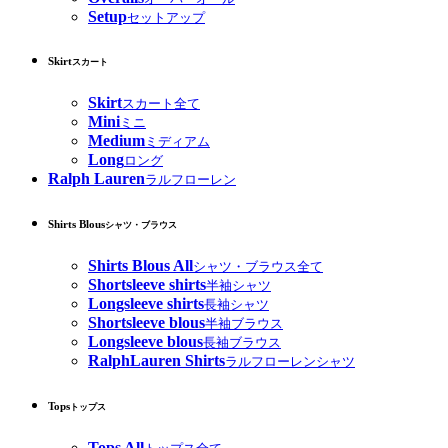
Setup
セットアップ
Skirt
スカート
Skirt
スカート全て
Mini
ミニ
Medium
ミディアム
Long
ロング
Ralph Lauren
ラルフローレン
Shirts Blous
シャツ・ブラウス
Shirts Blous All
シャツ・ブラウス全て
Shortsleeve shirts
半袖シャツ
Longsleeve shirts
長袖シャツ
Shortsleeve blous
半袖ブラウス
Longsleeve blous
長袖ブラウス
RalphLauren Shirts
ラルフローレンシャツ
Tops
トップス
Tops All