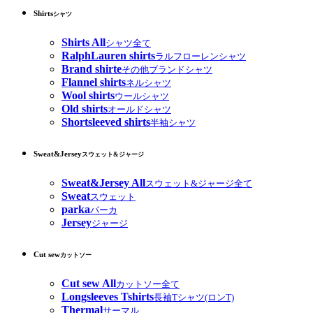
Shirts
シャツ
Shirts All
シャツ全て
RalphLauren shirts
ラルフローレンシャツ
Brand shirte
その他ブランドシャツ
Flannel shirts
ネルシャツ
Wool shirts
ウールシャツ
Old shirts
オールドシャツ
Shortsleeved shirts
半袖シャツ
Sweat&Jersey
スウェット&ジャージ
Sweat&Jersey All
スウェット&ジャージ全て
Sweat
スウェット
parka
パーカ
Jersey
ジャージ
Cut sew
カットソー
Cut sew All
カットソー全て
Longsleeves Tshirts
長袖Tシャツ(ロンT)
Thermal
サーマル