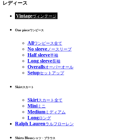
レディース
Vintage
ヴィンテージ
One piece
ワンピース
All
ワンピース全て
No sleeve
ノースリーブ
Half sleeve
半袖
Long sleeve
長袖
Overalls
オーバーオール
Setup
セットアップ
Skirt
スカート
Skirt
スカート全て
Mini
ミニ
Medium
ミディアム
Long
ロング
Ralph Lauren
ラルフローレン
Shirts Blous
シャツ・ブラウス