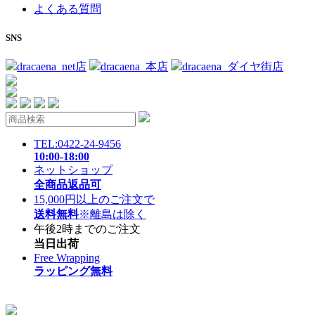
よくある質問
SNS
dracaena_net店
dracaena_本店
dracaena_ダイヤ街店
TEL:0422-24-9456
10:00-18:00
ネットショップ
全商品返品可
15,000円以上のご注文で
送料無料
※離島は除く
午後2時までのご注文
当日出荷
Free Wrapping
ラッピング無料