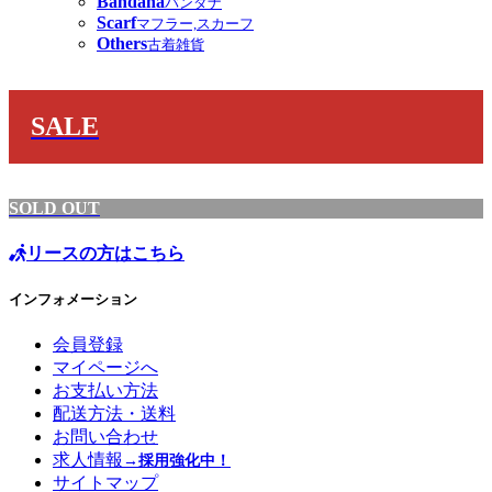
Bandana
バンダナ
Scarf
マフラー,スカーフ
Others
古着雑貨
SALE
SOLD OUT
リースの方はこちら
インフォメーション
会員登録
マイページへ
お支払い方法
配送方法・送料
お問い合わせ
求人情報
→採用強化中！
サイトマップ