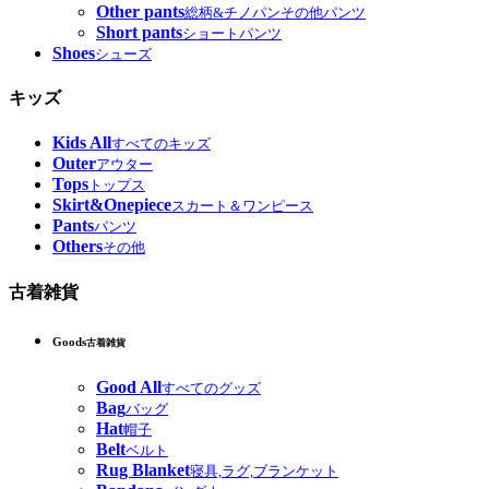
Other pants
総柄&チノパンその他パンツ
Short pants
ショートパンツ
Shoes
シューズ
キッズ
Kids All
すべてのキッズ
Outer
アウター
Tops
トップス
Skirt&Onepiece
スカート＆ワンピース
Pants
パンツ
Others
その他
古着雑貨
Goods
古着雑貨
Good All
すべてのグッズ
Bag
バッグ
Hat
帽子
Belt
ベルト
Rug Blanket
寝具,ラグ,ブランケット