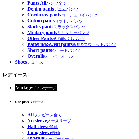
Pants All
パンツ全て
Denim pants
デニムパンツ
Corduroy pants
コーデュロイパンツ
Cotton pants
コットンパンツ
Slacks pants
スラックスパンツ
Military pants
ミリタリーパンツ
Other Pants
その他ポリパンツ
Pattern&Sweat pants
総柄&スウェットパンツ
Short pants
ショートパンツ
Overalls
オーバーオール
Shoes
シューズ
レディース
Vintage
ヴィンテージ
One piece
ワンピース
All
ワンピース全て
No sleeve
ノースリーブ
Half sleeve
半袖
Long sleeve
長袖
Overalls
オーバーオール