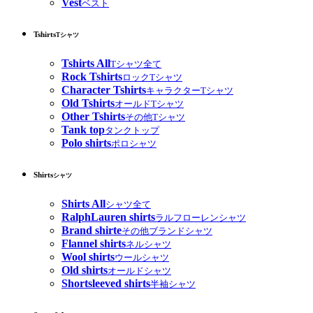
Vest
ベスト
Tshirts
Tシャツ
Tshirts All
Tシャツ全て
Rock Tshirts
ロックTシャツ
Character Tshirts
キャラクターTシャツ
Old Tshirts
オールドTシャツ
Other Tshirts
その他Tシャツ
Tank top
タンクトップ
Polo shirts
ポロシャツ
Shirts
シャツ
Shirts All
シャツ全て
RalphLauren shirts
ラルフローレンシャツ
Brand shirte
その他ブランドシャツ
Flannel shirts
ネルシャツ
Wool shirts
ウールシャツ
Old shirts
オールドシャツ
Shortsleeved shirts
半袖シャツ