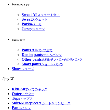
Sweat
スウェット
Sweat All
スウェット全て
Sweat
スウェット
Parka
パーカ
Jersey
ジャージ
Pants
パンツ
Pants All
パンツ全て
Denim pants
デニムパンツ
Other pants
総柄&チノパンその他パンツ
Short pants
ショートパンツ
Shoes
シューズ
キッズ
Kids All
すべてのキッズ
Outer
アウター
Tops
トップス
Skirt&Onepiece
スカート＆ワンピース
Pants
パンツ