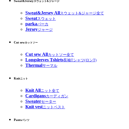
Sweat&Jersey
スウェット&ジャージ
Sweat&Jersey All
スウェット&ジャージ全て
Sweat
スウェット
parka
パーカ
Jersey
ジャージ
Cut sew
カットソー
Cut sew All
カットソー全て
Longsleeves Tshirts
長袖Tシャツ(ロンT)
Thermal
サーマル
Knit
ニット
Knit All
ニット全て
Cardigans
カーディガン
Sweater
セーター
Knit vest
ニットベスト
Pants
パンツ