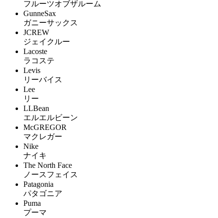
フルーツオブザルーム
GunneSax
ガニーサックス
JCREW
ジェイクルー
Lacoste
ラコステ
Levis
リーバイス
Lee
リー
LLBean
エルエルビーン
McGREGOR
マクレガー
Nike
ナイキ
The North Face
ノースフェイス
Patagonia
パタゴニア
Puma
プーマ