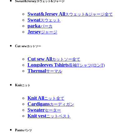
Sweat&Jersey
スウェット&ジャージ
Sweat&Jersey All
スウェット&ジャージ全て
Sweat
スウェット
parka
パーカ
Jersey
ジャージ
Cut sew
カットソー
Cut sew All
カットソー全て
Longsleeves Tshirts
長袖Tシャツ(ロンT)
Thermal
サーマル
Knit
ニット
Knit All
ニット全て
Cardigans
カーディガン
Sweater
セーター
Knit vest
ニットベスト
Pants
パンツ