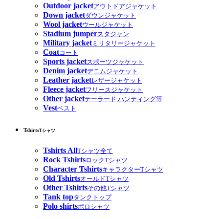
Outdoor jacket
アウトドアジャケット
Down jacket
ダウンジャケット
Wool jacket
ウールジャケット
Stadium jumper
スタジャン
Military jacket
ミリタリージャケット
Coat
コート
Sports jacket
スポーツジャケット
Denim jacket
デニムジャケット
Leather jacket
レザージャケット
Fleece jacket
フリースジャケット
Other jacket
テーラード,ハンティング等
Vest
ベスト
Tshirts
Tシャツ
Tshirts All
Tシャツ全て
Rock Tshirts
ロックTシャツ
Character Tshirts
キャラクターTシャツ
Old Tshirts
オールドTシャツ
Other Tshirts
その他Tシャツ
Tank top
タンクトップ
Polo shirts
ポロシャツ