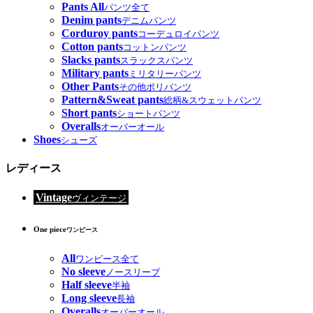
Pants All
パンツ全て
Denim pants
デニムパンツ
Corduroy pants
コーデュロイパンツ
Cotton pants
コットンパンツ
Slacks pants
スラックスパンツ
Military pants
ミリタリーパンツ
Other Pants
その他ポリパンツ
Pattern&Sweat pants
総柄&スウェットパンツ
Short pants
ショートパンツ
Overalls
オーバーオール
Shoes
シューズ
レディース
Vintage
ヴィンテージ
One piece
ワンピース
All
ワンピース全て
No sleeve
ノースリーブ
Half sleeve
半袖
Long sleeve
長袖
Overalls
オーバーオール