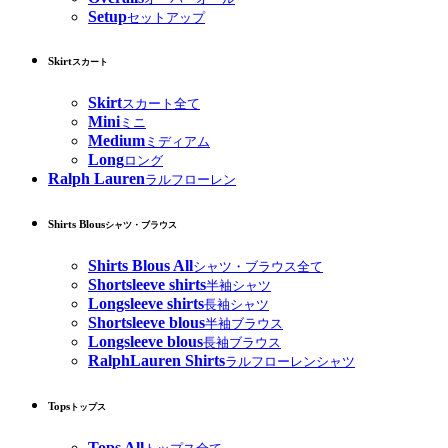
Setup
セットアップ
Skirt
スカート
Skirt
スカート全て
Mini
ミニ
Medium
ミディアム
Long
ロング
Ralph Lauren
ラルフローレン
Shirts Blous
シャツ・ブラウス
Shirts Blous All
シャツ・ブラウス全て
Shortsleeve shirts
半袖シャツ
Longsleeve shirts
長袖シャツ
Shortsleeve blous
半袖ブラウス
Longsleeve blous
長袖ブラウス
RalphLauren Shirts
ラルフローレンシャツ
Tops
トップス
Tops All