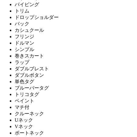
パイピング
トリム
ドロップショルダー
バック
カシュクール
フリンジ
ドルマン
シンプル
巻きスカート
ラップ
ダブルブレスト
ダブルボタン
単色タグ
ブルーバータグ
トリコタグ
ペイント
マチ付
クルーネック
Uネック
Vネック
ボートネック