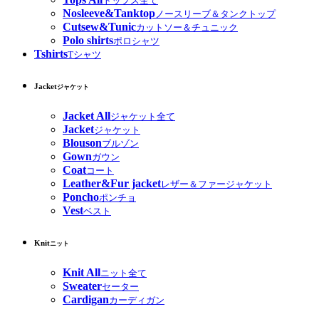
トップス全て
Nosleeve&Tanktop
ノースリーブ＆タンクトップ
Cutsew&Tunic
カットソー＆チュニック
Polo shirts
ポロシャツ
Tshirts
Tシャツ
Jacket
ジャケット
Jacket All
ジャケット全て
Jacket
ジャケット
Blouson
ブルゾン
Gown
ガウン
Coat
コート
Leather&Fur jacket
レザー＆ファージャケット
Poncho
ポンチョ
Vest
ベスト
Knit
ニット
Knit All
ニット全て
Sweater
セーター
Cardigan
カーディガン