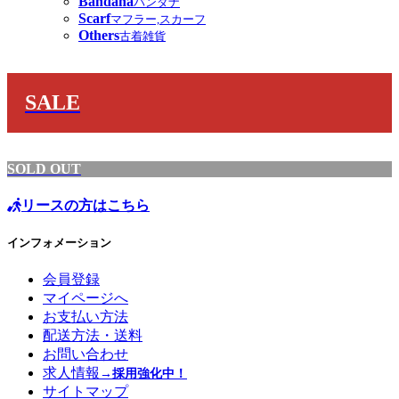
Bandana
バンダナ
Scarf
マフラー,スカーフ
Others
古着雑貨
SALE
SOLD OUT
リースの方はこちら
インフォメーション
会員登録
マイページへ
お支払い方法
配送方法・送料
お問い合わせ
求人情報
→採用強化中！
サイトマップ