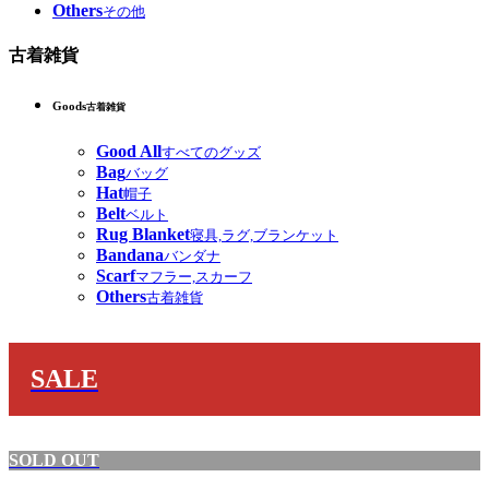
Others
その他
古着雑貨
Goods
古着雑貨
Good All
すべてのグッズ
Bag
バッグ
Hat
帽子
Belt
ベルト
Rug Blanket
寝具,ラグ,ブランケット
Bandana
バンダナ
Scarf
マフラー,スカーフ
Others
古着雑貨
SALE
SOLD OUT