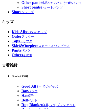
Other pants
総柄&チノパンその他パンツ
Short pants
ショートパンツ
Shoes
シューズ
キッズ
Kids All
すべてのキッズ
Outer
アウター
Tops
トップス
Skirt&Onepiece
スカート＆ワンピース
Pants
パンツ
Others
その他
古着雑貨
Goods
古着雑貨
Good All
すべてのグッズ
Bag
バッグ
Hat
帽子
Belt
ベルト
Rug Blanket
寝具,ラグ,ブランケット