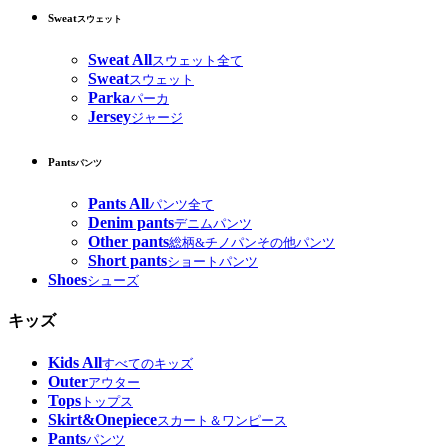
Sweat
スウェット
Sweat All
スウェット全て
Sweat
スウェット
Parka
パーカ
Jersey
ジャージ
Pants
パンツ
Pants All
パンツ全て
Denim pants
デニムパンツ
Other pants
総柄&チノパンその他パンツ
Short pants
ショートパンツ
Shoes
シューズ
キッズ
Kids All
すべてのキッズ
Outer
アウター
Tops
トップス
Skirt&Onepiece
スカート＆ワンピース
Pants
パンツ