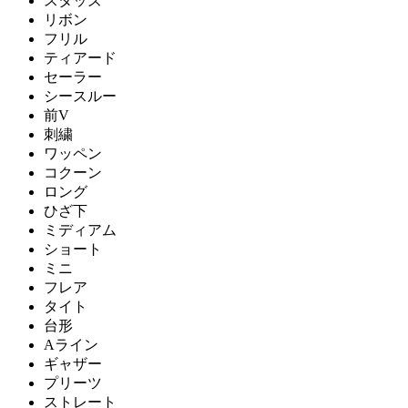
スタッズ
リボン
フリル
ティアード
セーラー
シースルー
前V
刺繍
ワッペン
コクーン
ロング
ひざ下
ミディアム
ショート
ミニ
フレア
タイト
台形
Aライン
ギャザー
プリーツ
ストレート