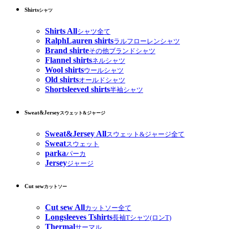
Shirts
シャツ
Shirts All
シャツ全て
RalphLauren shirts
ラルフローレンシャツ
Brand shirte
その他ブランドシャツ
Flannel shirts
ネルシャツ
Wool shirts
ウールシャツ
Old shirts
オールドシャツ
Shortsleeved shirts
半袖シャツ
Sweat&Jersey
スウェット&ジャージ
Sweat&Jersey All
スウェット&ジャージ全て
Sweat
スウェット
parka
パーカ
Jersey
ジャージ
Cut sew
カットソー
Cut sew All
カットソー全て
Longsleeves Tshirts
長袖Tシャツ(ロンT)
Thermal
サーマル