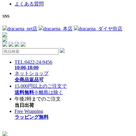
よくある質問
SNS
dracaena_net店
dracaena_本店
dracaena_ダイヤ街店
TEL:0422-24-9456
10:00-18:00
ネットショップ
全商品返品可
15,000円以上のご注文で
送料無料
※離島は除く
午後2時までのご注文
当日出荷
Free Wrapping
ラッピング無料