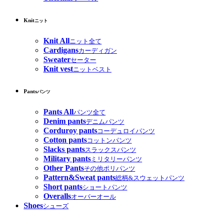
Knit
ニット
Knit All
ニット全て
Cardigans
カーディガン
Sweater
セーター
Knit vest
ニットベスト
Pants
パンツ
Pants All
パンツ全て
Denim pants
デニムパンツ
Corduroy pants
コーデュロイパンツ
Cotton pants
コットンパンツ
Slacks pants
スラックスパンツ
Military pants
ミリタリーパンツ
Other Pants
その他ポリパンツ
Pattern&Sweat pants
総柄&スウェットパンツ
Short pants
ショートパンツ
Overalls
オーバーオール
Shoes
シューズ