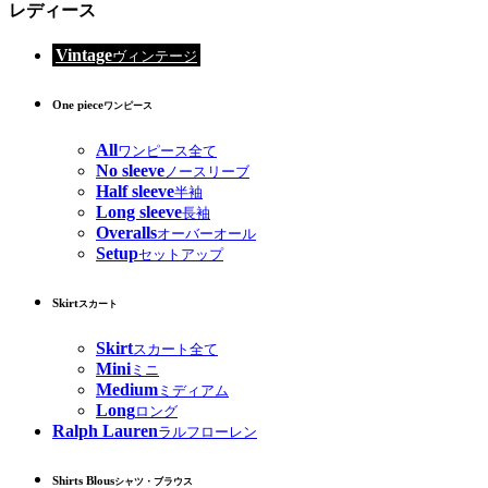
レディース
Vintage
ヴィンテージ
One piece
ワンピース
All
ワンピース全て
No sleeve
ノースリーブ
Half sleeve
半袖
Long sleeve
長袖
Overalls
オーバーオール
Setup
セットアップ
Skirt
スカート
Skirt
スカート全て
Mini
ミニ
Medium
ミディアム
Long
ロング
Ralph Lauren
ラルフローレン
Shirts Blous
シャツ・ブラウス