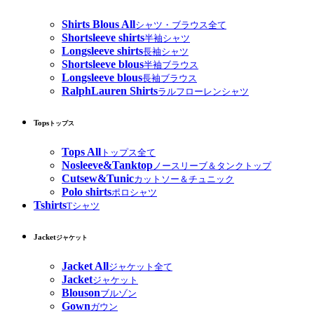
Shirts Blous All
シャツ・ブラウス全て
Shortsleeve shirts
半袖シャツ
Longsleeve shirts
長袖シャツ
Shortsleeve blous
半袖ブラウス
Longsleeve blous
長袖ブラウス
RalphLauren Shirts
ラルフローレンシャツ
Tops
トップス
Tops All
トップス全て
Nosleeve&Tanktop
ノースリーブ＆タンクトップ
Cutsew&Tunic
カットソー＆チュニック
Polo shirts
ポロシャツ
Tshirts
Tシャツ
Jacket
ジャケット
Jacket All
ジャケット全て
Jacket
ジャケット
Blouson
ブルゾン
Gown
ガウン