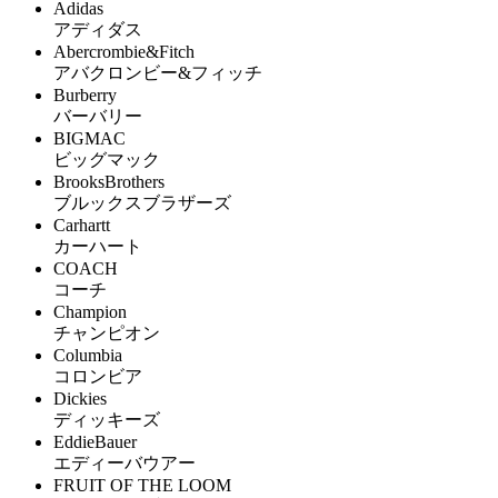
Adidas
アディダス
Abercrombie&Fitch
アバクロンビー&フィッチ
Burberry
バーバリー
BIGMAC
ビッグマック
BrooksBrothers
ブルックスブラザーズ
Carhartt
カーハート
COACH
コーチ
Champion
チャンピオン
Columbia
コロンビア
Dickies
ディッキーズ
EddieBauer
エディーバウアー
FRUIT OF THE LOOM