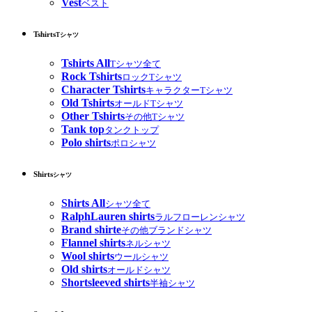
Vest
ベスト
Tshirts
Tシャツ
Tshirts All
Tシャツ全て
Rock Tshirts
ロックTシャツ
Character Tshirts
キャラクターTシャツ
Old Tshirts
オールドTシャツ
Other Tshirts
その他Tシャツ
Tank top
タンクトップ
Polo shirts
ポロシャツ
Shirts
シャツ
Shirts All
シャツ全て
RalphLauren shirts
ラルフローレンシャツ
Brand shirte
その他ブランドシャツ
Flannel shirts
ネルシャツ
Wool shirts
ウールシャツ
Old shirts
オールドシャツ
Shortsleeved shirts
半袖シャツ