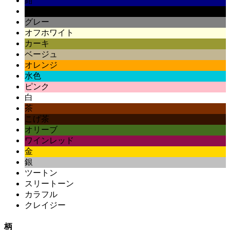
紺
黒
グレー
オフホワイト
カーキ
ベージュ
オレンジ
水色
ピンク
白
茶
こげ茶
オリーブ
ワインレッド
金
銀
ツートン
スリートーン
カラフル
クレイジー
柄