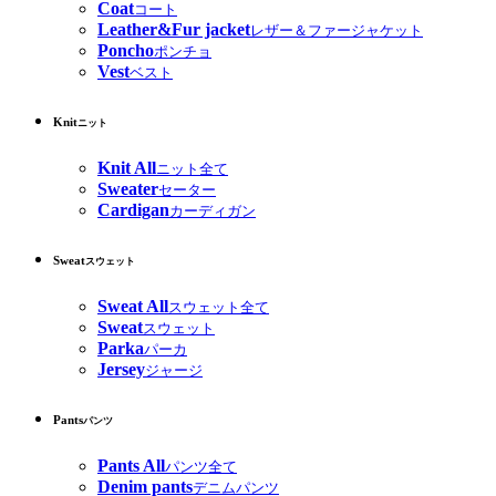
Coat
コート
Leather&Fur jacket
レザー＆ファージャケット
Poncho
ポンチョ
Vest
ベスト
Knit
ニット
Knit All
ニット全て
Sweater
セーター
Cardigan
カーディガン
Sweat
スウェット
Sweat All
スウェット全て
Sweat
スウェット
Parka
パーカ
Jersey
ジャージ
Pants
パンツ
Pants All
パンツ全て
Denim pants
デニムパンツ