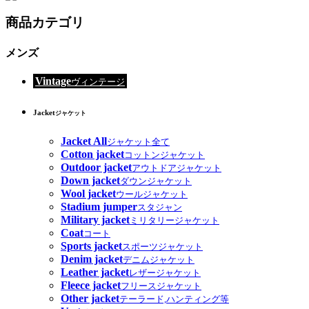
商品カテゴリ
メンズ
Vintage
ヴィンテージ
Jacket
ジャケット
Jacket All
ジャケット全て
Cotton jacket
コットンジャケット
Outdoor jacket
アウトドアジャケット
Down jacket
ダウンジャケット
Wool jacket
ウールジャケット
Stadium jumper
スタジャン
Military jacket
ミリタリージャケット
Coat
コート
Sports jacket
スポーツジャケット
Denim jacket
デニムジャケット
Leather jacket
レザージャケット
Fleece jacket
フリースジャケット
Other jacket
テーラード,ハンティング等