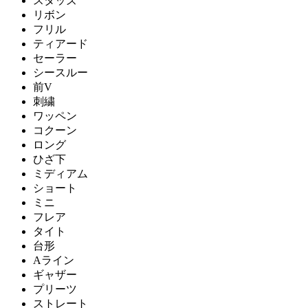
スタッズ
リボン
フリル
ティアード
セーラー
シースルー
前V
刺繍
ワッペン
コクーン
ロング
ひざ下
ミディアム
ショート
ミニ
フレア
タイト
台形
Aライン
ギャザー
プリーツ
ストレート