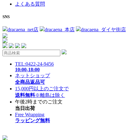
よくある質問
SNS
dracaena_net店
dracaena_本店
dracaena_ダイヤ街店
TEL:0422-24-9456
10:00-18:00
ネットショップ
全商品返品可
15,000円以上のご注文で
送料無料
※離島は除く
午後2時までのご注文
当日出荷
Free Wrapping
ラッピング無料