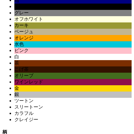
紺
黒
グレー
オフホワイト
カーキ
ベージュ
オレンジ
水色
ピンク
白
茶
こげ茶
オリーブ
ワインレッド
金
銀
ツートン
スリートーン
カラフル
クレイジー
柄