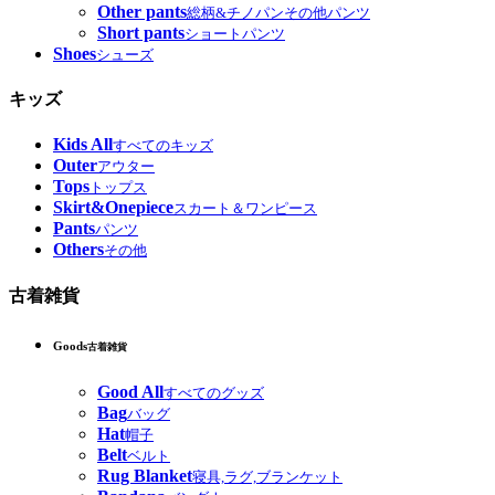
Other pants
総柄&チノパンその他パンツ
Short pants
ショートパンツ
Shoes
シューズ
キッズ
Kids All
すべてのキッズ
Outer
アウター
Tops
トップス
Skirt&Onepiece
スカート＆ワンピース
Pants
パンツ
Others
その他
古着雑貨
Goods
古着雑貨
Good All
すべてのグッズ
Bag
バッグ
Hat
帽子
Belt
ベルト
Rug Blanket
寝具,ラグ,ブランケット