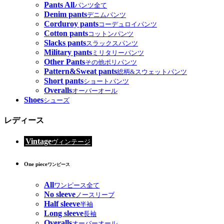
Pants All
パンツ全て
Denim pants
デニムパンツ
Corduroy pants
コーデュロイパンツ
Cotton pants
コットンパンツ
Slacks pants
スラックスパンツ
Military pants
ミリタリーパンツ
Other Pants
その他ポリパンツ
Pattern&Sweat pants
総柄&スウェットパンツ
Short pants
ショートパンツ
Overalls
オーバーオール
Shoes
シューズ
レディース
Vintage
ヴィンテージ
One piece
ワンピース
All
ワンピース全て
No sleeve
ノースリーブ
Half sleeve
半袖
Long sleeve
長袖
Overalls
オーバーオール