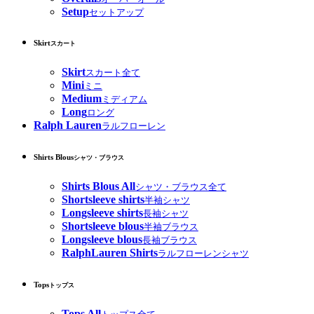
Setup
セットアップ
Skirt
スカート
Skirt
スカート全て
Mini
ミニ
Medium
ミディアム
Long
ロング
Ralph Lauren
ラルフローレン
Shirts Blous
シャツ・ブラウス
Shirts Blous All
シャツ・ブラウス全て
Shortsleeve shirts
半袖シャツ
Longsleeve shirts
長袖シャツ
Shortsleeve blous
半袖ブラウス
Longsleeve blous
長袖ブラウス
RalphLauren Shirts
ラルフローレンシャツ
Tops
トップス
Tops All