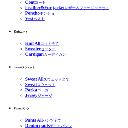
Coat
コート
Leather&Fur jacket
レザー＆ファージャケット
Poncho
ポンチョ
Vest
ベスト
Knit
ニット
Knit All
ニット全て
Sweater
セーター
Cardigan
カーディガン
Sweat
スウェット
Sweat All
スウェット全て
Sweat
スウェット
Parka
パーカ
Jersey
ジャージ
Pants
パンツ
Pants All
パンツ全て
Denim pants
デニムパンツ