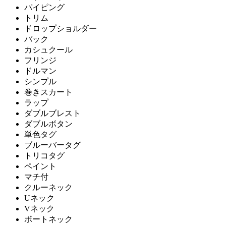
パイピング
トリム
ドロップショルダー
バック
カシュクール
フリンジ
ドルマン
シンプル
巻きスカート
ラップ
ダブルブレスト
ダブルボタン
単色タグ
ブルーバータグ
トリコタグ
ペイント
マチ付
クルーネック
Uネック
Vネック
ボートネック