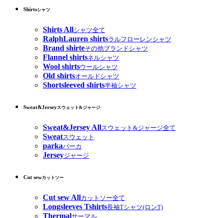
Shirts
シャツ
Shirts All
シャツ全て
RalphLauren shirts
ラルフローレンシャツ
Brand shirte
その他ブランドシャツ
Flannel shirts
ネルシャツ
Wool shirts
ウールシャツ
Old shirts
オールドシャツ
Shortsleeved shirts
半袖シャツ
Sweat&Jersey
スウェット&ジャージ
Sweat&Jersey All
スウェット&ジャージ全て
Sweat
スウェット
parka
パーカ
Jersey
ジャージ
Cut sew
カットソー
Cut sew All
カットソー全て
Longsleeves Tshirts
長袖Tシャツ(ロンT)
Thermal
サーマル