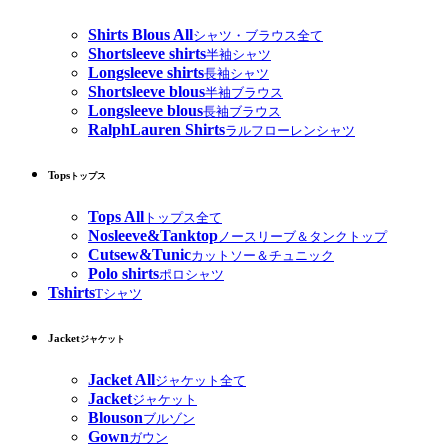
Shirts Blous All
シャツ・ブラウス全て
Shortsleeve shirts
半袖シャツ
Longsleeve shirts
長袖シャツ
Shortsleeve blous
半袖ブラウス
Longsleeve blous
長袖ブラウス
RalphLauren Shirts
ラルフローレンシャツ
Tops
トップス
Tops All
トップス全て
Nosleeve&Tanktop
ノースリーブ＆タンクトップ
Cutsew&Tunic
カットソー＆チュニック
Polo shirts
ポロシャツ
Tshirts
Tシャツ
Jacket
ジャケット
Jacket All
ジャケット全て
Jacket
ジャケット
Blouson
ブルゾン
Gown
ガウン