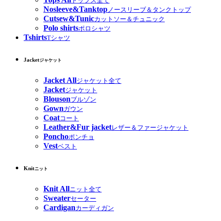
トップス全て
Nosleeve&Tanktop
ノースリーブ＆タンクトップ
Cutsew&Tunic
カットソー＆チュニック
Polo shirts
ポロシャツ
Tshirts
Tシャツ
Jacket
ジャケット
Jacket All
ジャケット全て
Jacket
ジャケット
Blouson
ブルゾン
Gown
ガウン
Coat
コート
Leather&Fur jacket
レザー＆ファージャケット
Poncho
ポンチョ
Vest
ベスト
Knit
ニット
Knit All
ニット全て
Sweater
セーター
Cardigan
カーディガン