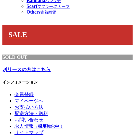
Bandana
バンダナ
Scarf
マフラー,スカーフ
Others
古着雑貨
SALE
SOLD OUT
リースの方はこちら
インフォメーション
会員登録
マイページへ
お支払い方法
配送方法・送料
お問い合わせ
求人情報
→採用強化中！
サイトマップ