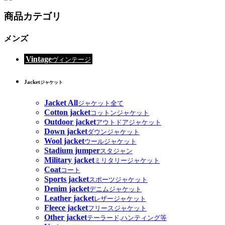
商品カテゴリ
メンズ
Vintage
ヴィンテージ
Jacket
ジャケット
Jacket All
ジャケット全て
Cotton jacket
コットンジャケット
Outdoor jacket
アウトドアジャケット
Down jacket
ダウンジャケット
Wool jacket
ウールジャケット
Stadium jumper
スタジャン
Military jacket
ミリタリージャケット
Coat
コート
Sports jacket
スポーツジャケット
Denim jacket
デニムジャケット
Leather jacket
レザージャケット
Fleece jacket
フリースジャケット
Other jacket
テーラード,ハンティング等