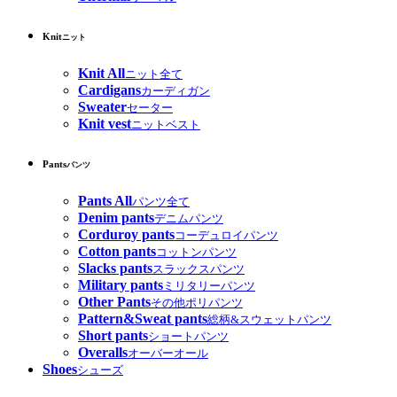
Knit
ニット
Knit All
ニット全て
Cardigans
カーディガン
Sweater
セーター
Knit vest
ニットベスト
Pants
パンツ
Pants All
パンツ全て
Denim pants
デニムパンツ
Corduroy pants
コーデュロイパンツ
Cotton pants
コットンパンツ
Slacks pants
スラックスパンツ
Military pants
ミリタリーパンツ
Other Pants
その他ポリパンツ
Pattern&Sweat pants
総柄&スウェットパンツ
Short pants
ショートパンツ
Overalls
オーバーオール
Shoes
シューズ