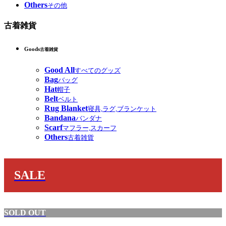
Others
その他
古着雑貨
Goods
古着雑貨
Good All
すべてのグッズ
Bag
バッグ
Hat
帽子
Belt
ベルト
Rug Blanket
寝具,ラグ,ブランケット
Bandana
バンダナ
Scarf
マフラー,スカーフ
Others
古着雑貨
SALE
SOLD OUT