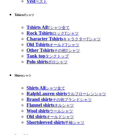
Vest
ベスト
Tshirts
Tシャツ
Tshirts All
Tシャツ全て
Rock Tshirts
ロックTシャツ
Character Tshirts
キャラクターTシャツ
Old Tshirts
オールドTシャツ
Other Tshirts
その他Tシャツ
Tank top
タンクトップ
Polo shirts
ポロシャツ
Shirts
シャツ
Shirts All
シャツ全て
RalphLauren shirts
ラルフローレンシャツ
Brand shirte
その他ブランドシャツ
Flannel shirts
ネルシャツ
Wool shirts
ウールシャツ
Old shirts
オールドシャツ
Shortsleeved shirts
半袖シャツ