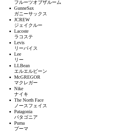
フルーツオブザルーム
GunneSax
ガニーサックス
JCREW
ジェイクルー
Lacoste
ラコステ
Levis
リーバイス
Lee
リー
LLBean
エルエルビーン
McGREGOR
マクレガー
Nike
ナイキ
The North Face
ノースフェイス
Patagonia
パタゴニア
Puma
プーマ