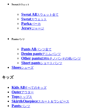
Sweat
スウェット
Sweat All
スウェット全て
Sweat
スウェット
Parka
パーカ
Jersey
ジャージ
Pants
パンツ
Pants All
パンツ全て
Denim pants
デニムパンツ
Other pants
総柄&チノパンその他パンツ
Short pants
ショートパンツ
Shoes
シューズ
キッズ
Kids All
すべてのキッズ
Outer
アウター
Tops
トップス
Skirt&Onepiece
スカート＆ワンピース
Pants
パンツ