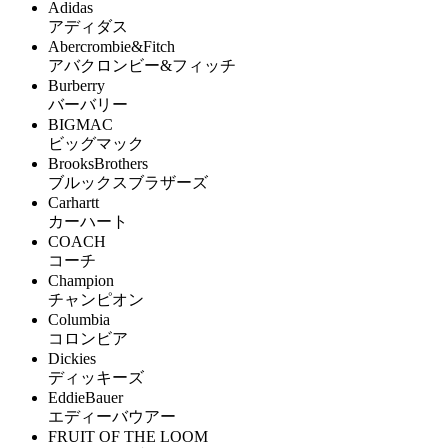
Adidas
アディダス
Abercrombie&Fitch
アバクロンビー&フィッチ
Burberry
バーバリー
BIGMAC
ビッグマック
BrooksBrothers
ブルックスブラザーズ
Carhartt
カーハート
COACH
コーチ
Champion
チャンピオン
Columbia
コロンビア
Dickies
ディッキーズ
EddieBauer
エディーバウアー
FRUIT OF THE LOOM