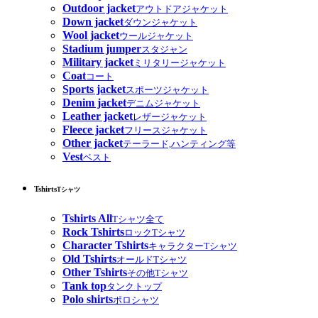
Outdoor jacket
アウトドアジャケット
Down jacket
ダウンジャケット
Wool jacket
ウールジャケット
Stadium jumper
スタジャン
Military jacket
ミリタリージャケット
Coat
コート
Sports jacket
スポーツジャケット
Denim jacket
デニムジャケット
Leather jacket
レザージャケット
Fleece jacket
フリースジャケット
Other jacket
テーラード,ハンティング等
Vest
ベスト
Tshirts
Tシャツ
Tshirts All
Tシャツ全て
Rock Tshirts
ロックTシャツ
Character Tshirts
キャラクターTシャツ
Old Tshirts
オールドTシャツ
Other Tshirts
その他Tシャツ
Tank top
タンクトップ
Polo shirts
ポロシャツ