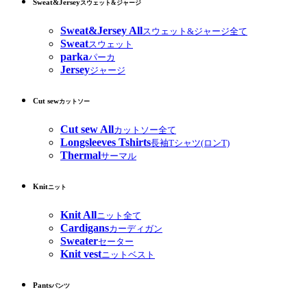
Sweat&Jersey
スウェット&ジャージ
Sweat&Jersey All
スウェット&ジャージ全て
Sweat
スウェット
parka
パーカ
Jersey
ジャージ
Cut sew
カットソー
Cut sew All
カットソー全て
Longsleeves Tshirts
長袖Tシャツ(ロンT)
Thermal
サーマル
Knit
ニット
Knit All
ニット全て
Cardigans
カーディガン
Sweater
セーター
Knit vest
ニットベスト
Pants
パンツ