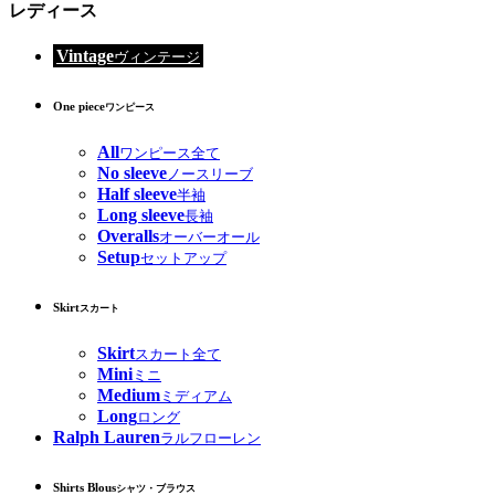
レディース
Vintage
ヴィンテージ
One piece
ワンピース
All
ワンピース全て
No sleeve
ノースリーブ
Half sleeve
半袖
Long sleeve
長袖
Overalls
オーバーオール
Setup
セットアップ
Skirt
スカート
Skirt
スカート全て
Mini
ミニ
Medium
ミディアム
Long
ロング
Ralph Lauren
ラルフローレン
Shirts Blous
シャツ・ブラウス