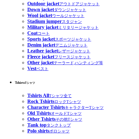
Outdoor jacket
アウトドアジャケット
Down jacket
ダウンジャケット
Wool jacket
ウールジャケット
Stadium jumper
スタジャン
Military jacket
ミリタリージャケット
Coat
コート
Sports jacket
スポーツジャケット
Denim jacket
デニムジャケット
Leather jacket
レザージャケット
Fleece jacket
フリースジャケット
Other jacket
テーラード,ハンティング等
Vest
ベスト
Tshirts
Tシャツ
Tshirts All
Tシャツ全て
Rock Tshirts
ロックTシャツ
Character Tshirts
キャラクターTシャツ
Old Tshirts
オールドTシャツ
Other Tshirts
その他Tシャツ
Tank top
タンクトップ
Polo shirts
ポロシャツ