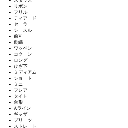
スタッズ
リボン
フリル
ティアード
セーラー
シースルー
前V
刺繍
ワッペン
コクーン
ロング
ひざ下
ミディアム
ショート
ミニ
フレア
タイト
台形
Aライン
ギャザー
プリーツ
ストレート