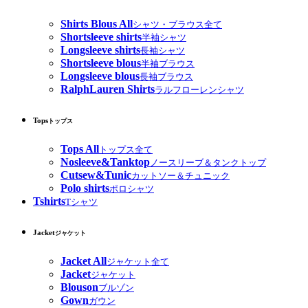
Shirts Blous All
シャツ・ブラウス全て
Shortsleeve shirts
半袖シャツ
Longsleeve shirts
長袖シャツ
Shortsleeve blous
半袖ブラウス
Longsleeve blous
長袖ブラウス
RalphLauren Shirts
ラルフローレンシャツ
Tops
トップス
Tops All
トップス全て
Nosleeve&Tanktop
ノースリーブ＆タンクトップ
Cutsew&Tunic
カットソー＆チュニック
Polo shirts
ポロシャツ
Tshirts
Tシャツ
Jacket
ジャケット
Jacket All
ジャケット全て
Jacket
ジャケット
Blouson
ブルゾン
Gown
ガウン