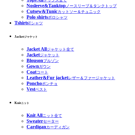
トップス全て
Nosleeve&Tanktop
ノースリーブ＆タンクトップ
Cutsew&Tunic
カットソー＆チュニック
Polo shirts
ポロシャツ
Tshirts
Tシャツ
Jacket
ジャケット
Jacket All
ジャケット全て
Jacket
ジャケット
Blouson
ブルゾン
Gown
ガウン
Coat
コート
Leather&Fur jacket
レザー＆ファージャケット
Poncho
ポンチョ
Vest
ベスト
Knit
ニット
Knit All
ニット全て
Sweater
セーター
Cardigan
カーディガン