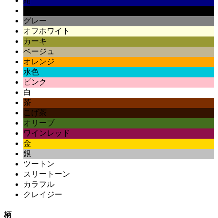
紺
黒
グレー
オフホワイト
カーキ
ベージュ
オレンジ
水色
ピンク
白
茶
こげ茶
オリーブ
ワインレッド
金
銀
ツートン
スリートーン
カラフル
クレイジー
柄