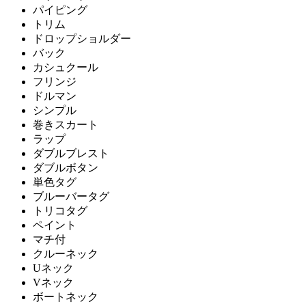
パイピング
トリム
ドロップショルダー
バック
カシュクール
フリンジ
ドルマン
シンプル
巻きスカート
ラップ
ダブルブレスト
ダブルボタン
単色タグ
ブルーバータグ
トリコタグ
ペイント
マチ付
クルーネック
Uネック
Vネック
ボートネック