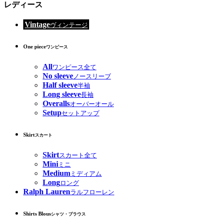
レディース
Vintage
ヴィンテージ
One piece
ワンピース
All
ワンピース全て
No sleeve
ノースリーブ
Half sleeve
半袖
Long sleeve
長袖
Overalls
オーバーオール
Setup
セットアップ
Skirt
スカート
Skirt
スカート全て
Mini
ミニ
Medium
ミディアム
Long
ロング
Ralph Lauren
ラルフローレン
Shirts Blous
シャツ・ブラウス