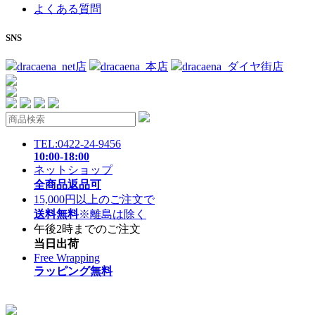
よくある質問
SNS
dracaena_net店
dracaena_本店
dracaena_ダイヤ街店
TEL:0422-24-9456
10:00-18:00
ネットショップ
全商品返品可
15,000円以上のご注文で
送料無料
※離島は除く
午後2時までのご注文
当日出荷
Free Wrapping
ラッピング無料