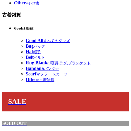
Others
その他
古着雑貨
Goods
古着雑貨
Good All
すべてのグッズ
Bag
バッグ
Hat
帽子
Belt
ベルト
Rug Blanket
寝具,ラグ,ブランケット
Bandana
バンダナ
Scarf
マフラー,スカーフ
Others
古着雑貨
SALE
SOLD OUT