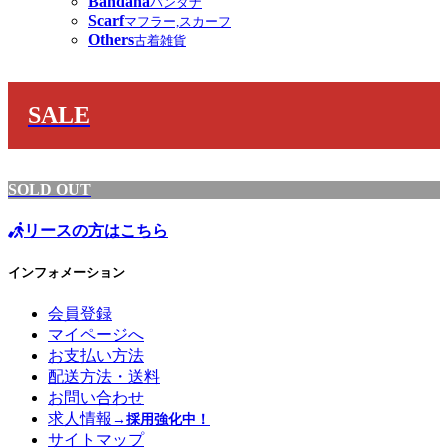
Bandana
バンダナ
Scarf
マフラー,スカーフ
Others
古着雑貨
SALE
SOLD OUT
リースの方はこちら
インフォメーション
会員登録
マイページへ
お支払い方法
配送方法・送料
お問い合わせ
求人情報
→採用強化中！
サイトマップ