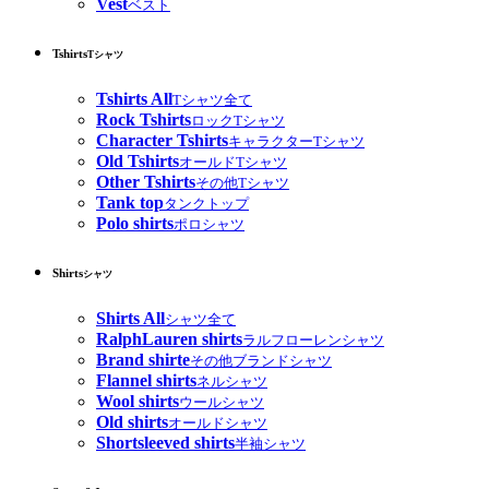
Vest
ベスト
Tshirts
Tシャツ
Tshirts All
Tシャツ全て
Rock Tshirts
ロックTシャツ
Character Tshirts
キャラクターTシャツ
Old Tshirts
オールドTシャツ
Other Tshirts
その他Tシャツ
Tank top
タンクトップ
Polo shirts
ポロシャツ
Shirts
シャツ
Shirts All
シャツ全て
RalphLauren shirts
ラルフローレンシャツ
Brand shirte
その他ブランドシャツ
Flannel shirts
ネルシャツ
Wool shirts
ウールシャツ
Old shirts
オールドシャツ
Shortsleeved shirts
半袖シャツ