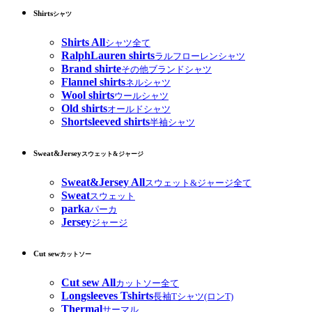
Shirts
シャツ
Shirts All
シャツ全て
RalphLauren shirts
ラルフローレンシャツ
Brand shirte
その他ブランドシャツ
Flannel shirts
ネルシャツ
Wool shirts
ウールシャツ
Old shirts
オールドシャツ
Shortsleeved shirts
半袖シャツ
Sweat&Jersey
スウェット&ジャージ
Sweat&Jersey All
スウェット&ジャージ全て
Sweat
スウェット
parka
パーカ
Jersey
ジャージ
Cut sew
カットソー
Cut sew All
カットソー全て
Longsleeves Tshirts
長袖Tシャツ(ロンT)
Thermal
サーマル