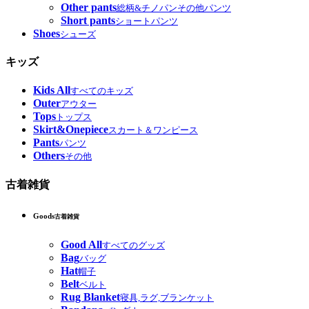
Other pants
総柄&チノパンその他パンツ
Short pants
ショートパンツ
Shoes
シューズ
キッズ
Kids All
すべてのキッズ
Outer
アウター
Tops
トップス
Skirt&Onepiece
スカート＆ワンピース
Pants
パンツ
Others
その他
古着雑貨
Goods
古着雑貨
Good All
すべてのグッズ
Bag
バッグ
Hat
帽子
Belt
ベルト
Rug Blanket
寝具,ラグ,ブランケット