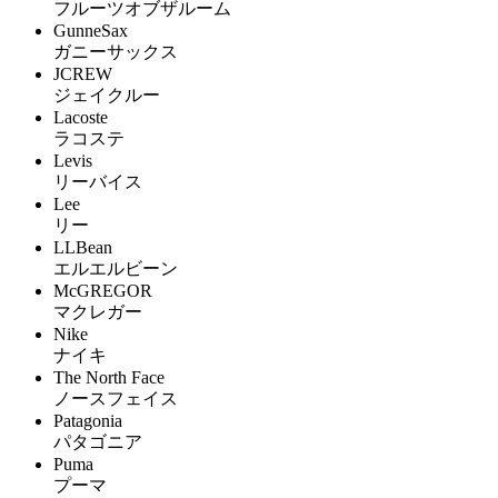
フルーツオブザルーム
GunneSax
ガニーサックス
JCREW
ジェイクルー
Lacoste
ラコステ
Levis
リーバイス
Lee
リー
LLBean
エルエルビーン
McGREGOR
マクレガー
Nike
ナイキ
The North Face
ノースフェイス
Patagonia
パタゴニア
Puma
プーマ