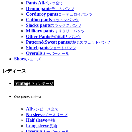
Pants All
パンツ全て
Denim pants
デニムパンツ
Corduroy pants
コーデュロイパンツ
Cotton pants
コットンパンツ
Slacks pants
スラックスパンツ
Military pants
ミリタリーパンツ
Other Pants
その他ポリパンツ
Pattern&Sweat pants
総柄&スウェットパンツ
Short pants
ショートパンツ
Overalls
オーバーオール
Shoes
シューズ
レディース
Vintage
ヴィンテージ
One piece
ワンピース
All
ワンピース全て
No sleeve
ノースリーブ
Half sleeve
半袖
Long sleeve
長袖
Overalls
オーバーオール