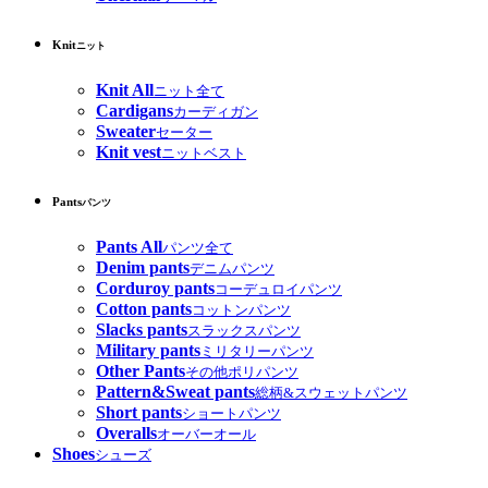
Knit
ニット
Knit All
ニット全て
Cardigans
カーディガン
Sweater
セーター
Knit vest
ニットベスト
Pants
パンツ
Pants All
パンツ全て
Denim pants
デニムパンツ
Corduroy pants
コーデュロイパンツ
Cotton pants
コットンパンツ
Slacks pants
スラックスパンツ
Military pants
ミリタリーパンツ
Other Pants
その他ポリパンツ
Pattern&Sweat pants
総柄&スウェットパンツ
Short pants
ショートパンツ
Overalls
オーバーオール
Shoes
シューズ