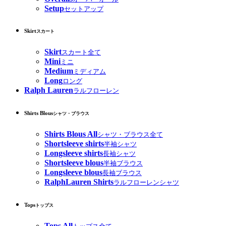
Setup
セットアップ
Skirt
スカート
Skirt
スカート全て
Mini
ミニ
Medium
ミディアム
Long
ロング
Ralph Lauren
ラルフローレン
Shirts Blous
シャツ・ブラウス
Shirts Blous All
シャツ・ブラウス全て
Shortsleeve shirts
半袖シャツ
Longsleeve shirts
長袖シャツ
Shortsleeve blous
半袖ブラウス
Longsleeve blous
長袖ブラウス
RalphLauren Shirts
ラルフローレンシャツ
Tops
トップス
Tops All