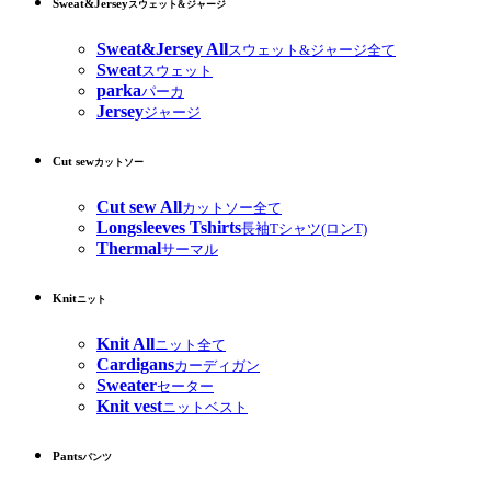
Sweat&Jersey
スウェット&ジャージ
Sweat&Jersey All
スウェット&ジャージ全て
Sweat
スウェット
parka
パーカ
Jersey
ジャージ
Cut sew
カットソー
Cut sew All
カットソー全て
Longsleeves Tshirts
長袖Tシャツ(ロンT)
Thermal
サーマル
Knit
ニット
Knit All
ニット全て
Cardigans
カーディガン
Sweater
セーター
Knit vest
ニットベスト
Pants
パンツ