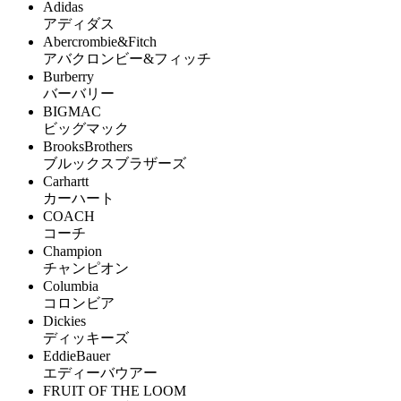
Adidas
アディダス
Abercrombie&Fitch
アバクロンビー&フィッチ
Burberry
バーバリー
BIGMAC
ビッグマック
BrooksBrothers
ブルックスブラザーズ
Carhartt
カーハート
COACH
コーチ
Champion
チャンピオン
Columbia
コロンビア
Dickies
ディッキーズ
EddieBauer
エディーバウアー
FRUIT OF THE LOOM