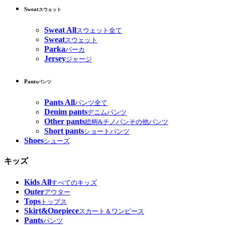
Sweat
スウェット
Sweat All
スウェット全て
Sweat
スウェット
Parka
パーカ
Jersey
ジャージ
Pants
パンツ
Pants All
パンツ全て
Denim pants
デニムパンツ
Other pants
総柄&チノパンその他パンツ
Short pants
ショートパンツ
Shoes
シューズ
キッズ
Kids All
すべてのキッズ
Outer
アウター
Tops
トップス
Skirt&Onepiece
スカート＆ワンピース
Pants
パンツ