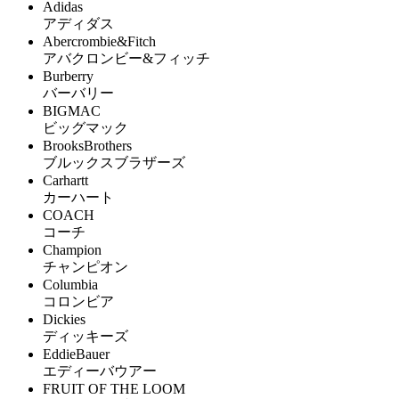
Adidas
アディダス
Abercrombie&Fitch
アバクロンビー&フィッチ
Burberry
バーバリー
BIGMAC
ビッグマック
BrooksBrothers
ブルックスブラザーズ
Carhartt
カーハート
COACH
コーチ
Champion
チャンピオン
Columbia
コロンビア
Dickies
ディッキーズ
EddieBauer
エディーバウアー
FRUIT OF THE LOOM