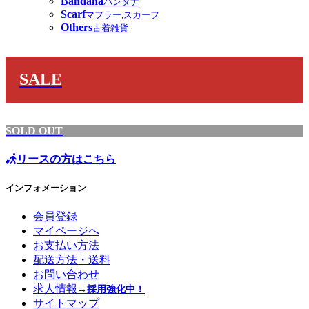
Bandana
バンダナ
Scarf
マフラー,スカーフ
Others
古着雑貨
SALE
SOLD OUT
リースの方はこちら
インフォメーション
会員登録
マイページへ
お支払い方法
配送方法・送料
お問い合わせ
求人情報
→採用強化中！
サイトマップ