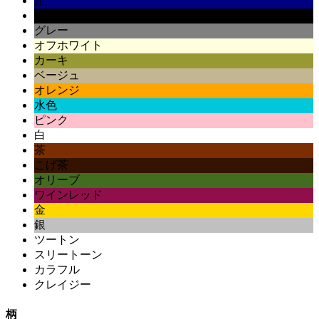
紺
黒
グレー
オフホワイト
カーキ
ベージュ
オレンジ
水色
ピンク
白
茶
こげ茶
オリーブ
ワインレッド
金
銀
ツートン
スリートーン
カラフル
クレイジー
柄