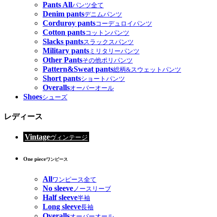
Pants All
パンツ全て
Denim pants
デニムパンツ
Corduroy pants
コーデュロイパンツ
Cotton pants
コットンパンツ
Slacks pants
スラックスパンツ
Military pants
ミリタリーパンツ
Other Pants
その他ポリパンツ
Pattern&Sweat pants
総柄&スウェットパンツ
Short pants
ショートパンツ
Overalls
オーバーオール
Shoes
シューズ
レディース
Vintage
ヴィンテージ
One piece
ワンピース
All
ワンピース全て
No sleeve
ノースリーブ
Half sleeve
半袖
Long sleeve
長袖
Overalls
オーバーオール