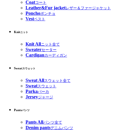
Coat
コート
Leather&Fur jacket
レザー＆ファージャケット
Poncho
ポンチョ
Vest
ベスト
Knit
ニット
Knit All
ニット全て
Sweater
セーター
Cardigan
カーディガン
Sweat
スウェット
Sweat All
スウェット全て
Sweat
スウェット
Parka
パーカ
Jersey
ジャージ
Pants
パンツ
Pants All
パンツ全て
Denim pants
デニムパンツ