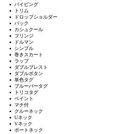
パイピング
トリム
ドロップショルダー
バック
カシュクール
フリンジ
ドルマン
シンプル
巻きスカート
ラップ
ダブルブレスト
ダブルボタン
単色タグ
ブルーバータグ
トリコタグ
ペイント
マチ付
クルーネック
Uネック
Vネック
ボートネック