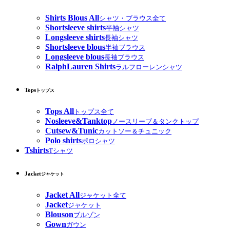
Shirts Blous All
シャツ・ブラウス全て
Shortsleeve shirts
半袖シャツ
Longsleeve shirts
長袖シャツ
Shortsleeve blous
半袖ブラウス
Longsleeve blous
長袖ブラウス
RalphLauren Shirts
ラルフローレンシャツ
Tops
トップス
Tops All
トップス全て
Nosleeve&Tanktop
ノースリーブ＆タンクトップ
Cutsew&Tunic
カットソー＆チュニック
Polo shirts
ポロシャツ
Tshirts
Tシャツ
Jacket
ジャケット
Jacket All
ジャケット全て
Jacket
ジャケット
Blouson
ブルゾン
Gown
ガウン