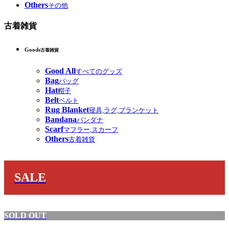
Others
その他
古着雑貨
Goods
古着雑貨
Good All
すべてのグッズ
Bag
バッグ
Hat
帽子
Belt
ベルト
Rug Blanket
寝具,ラグ,ブランケット
Bandana
バンダナ
Scarf
マフラー,スカーフ
Others
古着雑貨
SALE
SOLD OUT