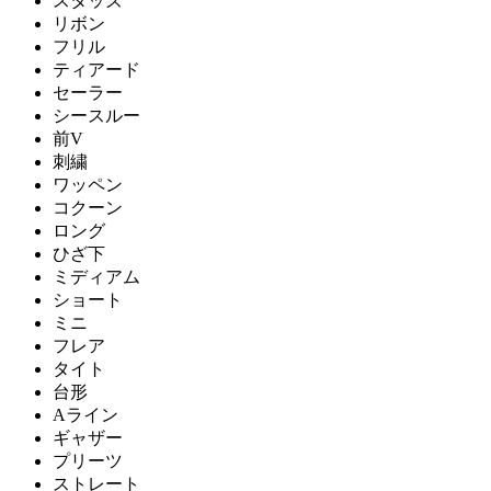
スタッズ
リボン
フリル
ティアード
セーラー
シースルー
前V
刺繍
ワッペン
コクーン
ロング
ひざ下
ミディアム
ショート
ミニ
フレア
タイト
台形
Aライン
ギャザー
プリーツ
ストレート