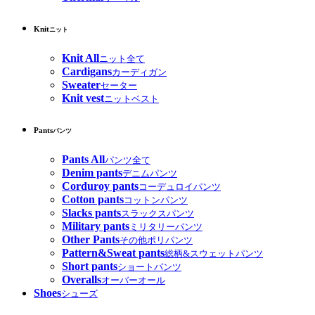
Knit
ニット
Knit All
ニット全て
Cardigans
カーディガン
Sweater
セーター
Knit vest
ニットベスト
Pants
パンツ
Pants All
パンツ全て
Denim pants
デニムパンツ
Corduroy pants
コーデュロイパンツ
Cotton pants
コットンパンツ
Slacks pants
スラックスパンツ
Military pants
ミリタリーパンツ
Other Pants
その他ポリパンツ
Pattern&Sweat pants
総柄&スウェットパンツ
Short pants
ショートパンツ
Overalls
オーバーオール
Shoes
シューズ