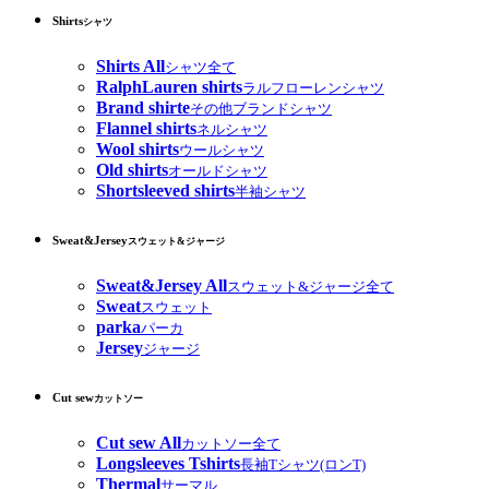
Shirts
シャツ
Shirts All
シャツ全て
RalphLauren shirts
ラルフローレンシャツ
Brand shirte
その他ブランドシャツ
Flannel shirts
ネルシャツ
Wool shirts
ウールシャツ
Old shirts
オールドシャツ
Shortsleeved shirts
半袖シャツ
Sweat&Jersey
スウェット&ジャージ
Sweat&Jersey All
スウェット&ジャージ全て
Sweat
スウェット
parka
パーカ
Jersey
ジャージ
Cut sew
カットソー
Cut sew All
カットソー全て
Longsleeves Tshirts
長袖Tシャツ(ロンT)
Thermal
サーマル