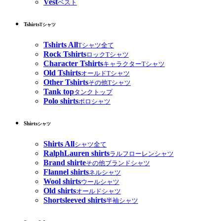
Vest
ベスト
Tshirts
Tシャツ
Tshirts All
Tシャツ全て
Rock Tshirts
ロックTシャツ
Character Tshirts
キャラクターTシャツ
Old Tshirts
オールドTシャツ
Other Tshirts
その他Tシャツ
Tank top
タンクトップ
Polo shirts
ポロシャツ
Shirts
シャツ
Shirts All
シャツ全て
RalphLauren shirts
ラルフローレンシャツ
Brand shirte
その他ブランドシャツ
Flannel shirts
ネルシャツ
Wool shirts
ウールシャツ
Old shirts
オールドシャツ
Shortsleeved shirts
半袖シャツ