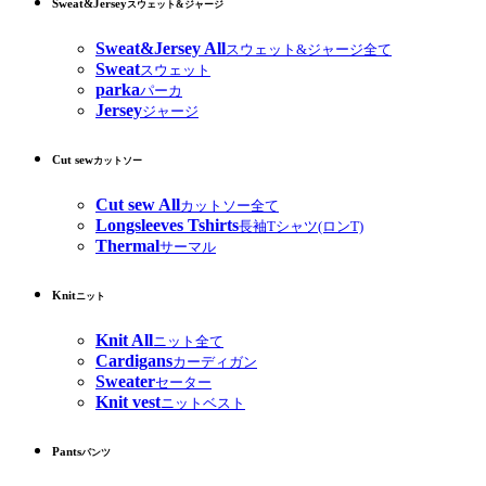
Sweat&Jersey
スウェット&ジャージ
Sweat&Jersey All
スウェット&ジャージ全て
Sweat
スウェット
parka
パーカ
Jersey
ジャージ
Cut sew
カットソー
Cut sew All
カットソー全て
Longsleeves Tshirts
長袖Tシャツ(ロンT)
Thermal
サーマル
Knit
ニット
Knit All
ニット全て
Cardigans
カーディガン
Sweater
セーター
Knit vest
ニットベスト
Pants
パンツ