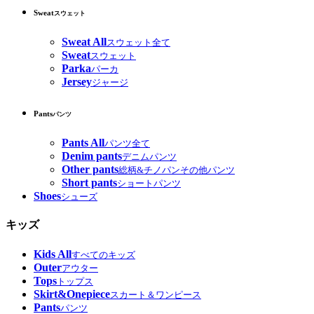
Sweat
スウェット
Sweat All
スウェット全て
Sweat
スウェット
Parka
パーカ
Jersey
ジャージ
Pants
パンツ
Pants All
パンツ全て
Denim pants
デニムパンツ
Other pants
総柄&チノパンその他パンツ
Short pants
ショートパンツ
Shoes
シューズ
キッズ
Kids All
すべてのキッズ
Outer
アウター
Tops
トップス
Skirt&Onepiece
スカート＆ワンピース
Pants
パンツ