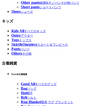
Other pants
総柄&チノパンその他パンツ
Short pants
ショートパンツ
Shoes
シューズ
キッズ
Kids All
すべてのキッズ
Outer
アウター
Tops
トップス
Skirt&Onepiece
スカート＆ワンピース
Pants
パンツ
Others
その他
古着雑貨
Goods
古着雑貨
Good All
すべてのグッズ
Bag
バッグ
Hat
帽子
Belt
ベルト
Rug Blanket
寝具,ラグ,ブランケット