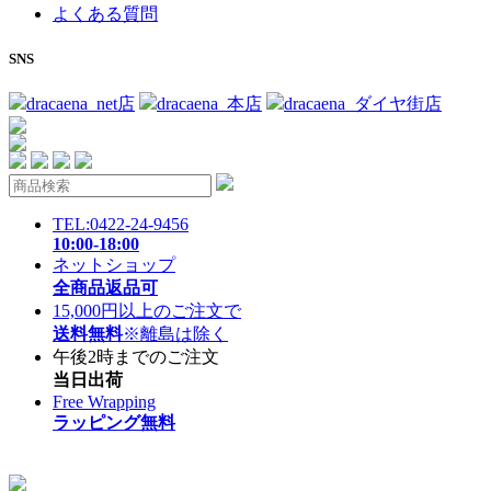
よくある質問
SNS
dracaena_net店
dracaena_本店
dracaena_ダイヤ街店
TEL:0422-24-9456
10:00-18:00
ネットショップ
全商品返品可
15,000円以上のご注文で
送料無料
※離島は除く
午後2時までのご注文
当日出荷
Free Wrapping
ラッピング無料