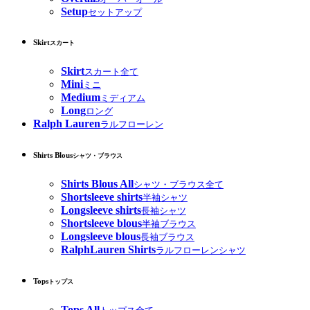
Setup
セットアップ
Skirt
スカート
Skirt
スカート全て
Mini
ミニ
Medium
ミディアム
Long
ロング
Ralph Lauren
ラルフローレン
Shirts Blous
シャツ・ブラウス
Shirts Blous All
シャツ・ブラウス全て
Shortsleeve shirts
半袖シャツ
Longsleeve shirts
長袖シャツ
Shortsleeve blous
半袖ブラウス
Longsleeve blous
長袖ブラウス
RalphLauren Shirts
ラルフローレンシャツ
Tops
トップス
Tops All