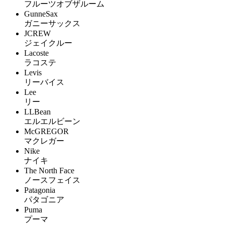
フルーツオブザルーム
GunneSax
ガニーサックス
JCREW
ジェイクルー
Lacoste
ラコステ
Levis
リーバイス
Lee
リー
LLBean
エルエルビーン
McGREGOR
マクレガー
Nike
ナイキ
The North Face
ノースフェイス
Patagonia
パタゴニア
Puma
プーマ