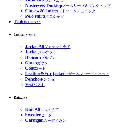
トップス全て
Nosleeve&Tanktop
ノースリーブ＆タンクトップ
Cutsew&Tunic
カットソー＆チュニック
Polo shirts
ポロシャツ
Tshirts
Tシャツ
Jacket
ジャケット
Jacket All
ジャケット全て
Jacket
ジャケット
Blouson
ブルゾン
Gown
ガウン
Coat
コート
Leather&Fur jacket
レザー＆ファージャケット
Poncho
ポンチョ
Vest
ベスト
Knit
ニット
Knit All
ニット全て
Sweater
セーター
Cardigan
カーディガン