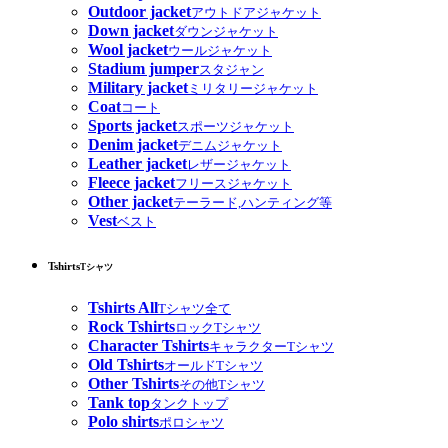
Outdoor jacket
アウトドアジャケット
Down jacket
ダウンジャケット
Wool jacket
ウールジャケット
Stadium jumper
スタジャン
Military jacket
ミリタリージャケット
Coat
コート
Sports jacket
スポーツジャケット
Denim jacket
デニムジャケット
Leather jacket
レザージャケット
Fleece jacket
フリースジャケット
Other jacket
テーラード,ハンティング等
Vest
ベスト
Tshirts
Tシャツ
Tshirts All
Tシャツ全て
Rock Tshirts
ロックTシャツ
Character Tshirts
キャラクターTシャツ
Old Tshirts
オールドTシャツ
Other Tshirts
その他Tシャツ
Tank top
タンクトップ
Polo shirts
ポロシャツ