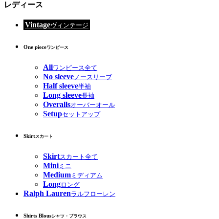
レディース
Vintage
ヴィンテージ
One piece
ワンピース
All
ワンピース全て
No sleeve
ノースリーブ
Half sleeve
半袖
Long sleeve
長袖
Overalls
オーバーオール
Setup
セットアップ
Skirt
スカート
Skirt
スカート全て
Mini
ミニ
Medium
ミディアム
Long
ロング
Ralph Lauren
ラルフローレン
Shirts Blous
シャツ・ブラウス