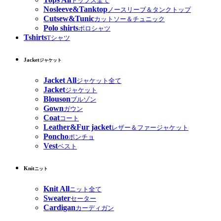
トップス全て
Nosleeve&Tanktop
ノースリーブ＆タンクトップ
Cutsew&Tunic
カットソー＆チュニック
Polo shirts
ポロシャツ
Tshirts
Tシャツ
Jacket
ジャケット
Jacket All
ジャケット全て
Jacket
ジャケット
Blouson
ブルゾン
Gown
ガウン
Coat
コート
Leather&Fur jacket
レザー＆ファージャケット
Poncho
ポンチョ
Vest
ベスト
Knit
ニット
Knit All
ニット全て
Sweater
セーター
Cardigan
カーディガン