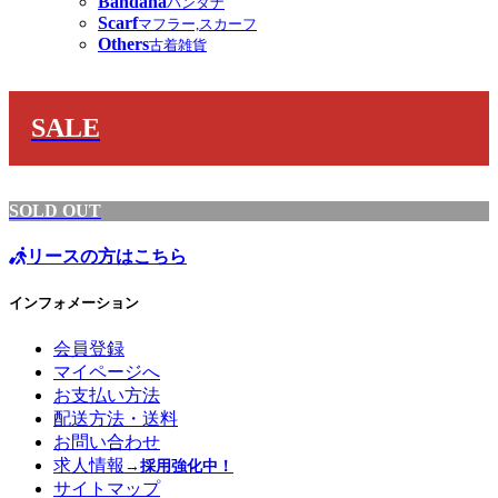
Bandana
バンダナ
Scarf
マフラー,スカーフ
Others
古着雑貨
SALE
SOLD OUT
リースの方はこちら
インフォメーション
会員登録
マイページへ
お支払い方法
配送方法・送料
お問い合わせ
求人情報
→採用強化中！
サイトマップ