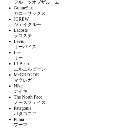
フルーツオブザルーム
GunneSax
ガニーサックス
JCREW
ジェイクルー
Lacoste
ラコステ
Levis
リーバイス
Lee
リー
LLBean
エルエルビーン
McGREGOR
マクレガー
Nike
ナイキ
The North Face
ノースフェイス
Patagonia
パタゴニア
Puma
プーマ