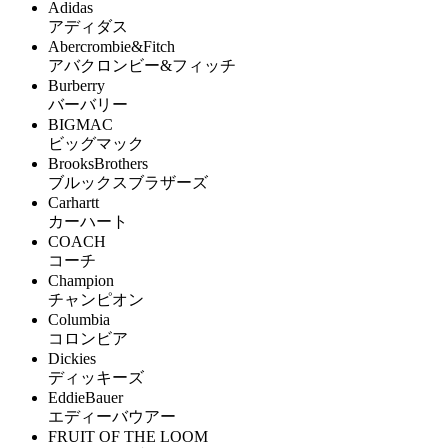
Adidas
アディダス
Abercrombie&Fitch
アバクロンビー&フィッチ
Burberry
バーバリー
BIGMAC
ビッグマック
BrooksBrothers
ブルックスブラザーズ
Carhartt
カーハート
COACH
コーチ
Champion
チャンピオン
Columbia
コロンビア
Dickies
ディッキーズ
EddieBauer
エディーバウアー
FRUIT OF THE LOOM