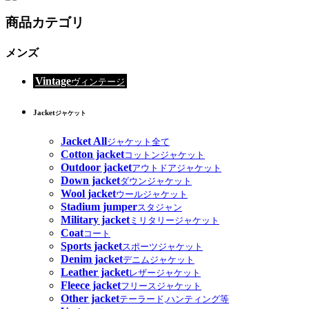
商品カテゴリ
メンズ
Vintage
ヴィンテージ
Jacket
ジャケット
Jacket All
ジャケット全て
Cotton jacket
コットンジャケット
Outdoor jacket
アウトドアジャケット
Down jacket
ダウンジャケット
Wool jacket
ウールジャケット
Stadium jumper
スタジャン
Military jacket
ミリタリージャケット
Coat
コート
Sports jacket
スポーツジャケット
Denim jacket
デニムジャケット
Leather jacket
レザージャケット
Fleece jacket
フリースジャケット
Other jacket
テーラード,ハンティング等