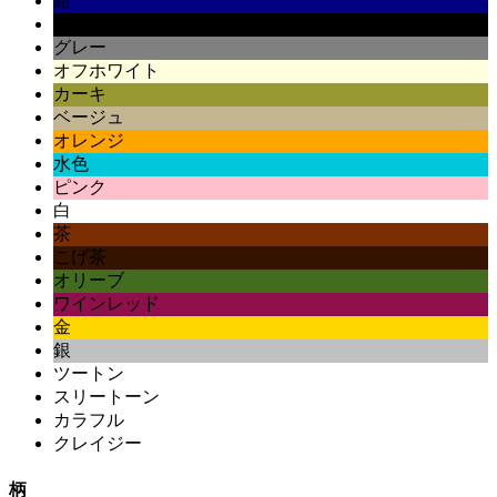
紺
黒
グレー
オフホワイト
カーキ
ベージュ
オレンジ
水色
ピンク
白
茶
こげ茶
オリーブ
ワインレッド
金
銀
ツートン
スリートーン
カラフル
クレイジー
柄