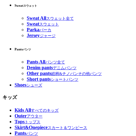
Sweat
スウェット
Sweat All
スウェット全て
Sweat
スウェット
Parka
パーカ
Jersey
ジャージ
Pants
パンツ
Pants All
パンツ全て
Denim pants
デニムパンツ
Other pants
総柄&チノパンその他パンツ
Short pants
ショートパンツ
Shoes
シューズ
キッズ
Kids All
すべてのキッズ
Outer
アウター
Tops
トップス
Skirt&Onepiece
スカート＆ワンピース
Pants
パンツ