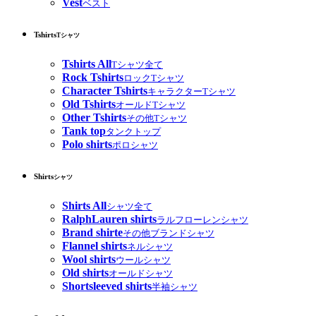
Vest
ベスト
Tshirts
Tシャツ
Tshirts All
Tシャツ全て
Rock Tshirts
ロックTシャツ
Character Tshirts
キャラクターTシャツ
Old Tshirts
オールドTシャツ
Other Tshirts
その他Tシャツ
Tank top
タンクトップ
Polo shirts
ポロシャツ
Shirts
シャツ
Shirts All
シャツ全て
RalphLauren shirts
ラルフローレンシャツ
Brand shirte
その他ブランドシャツ
Flannel shirts
ネルシャツ
Wool shirts
ウールシャツ
Old shirts
オールドシャツ
Shortsleeved shirts
半袖シャツ