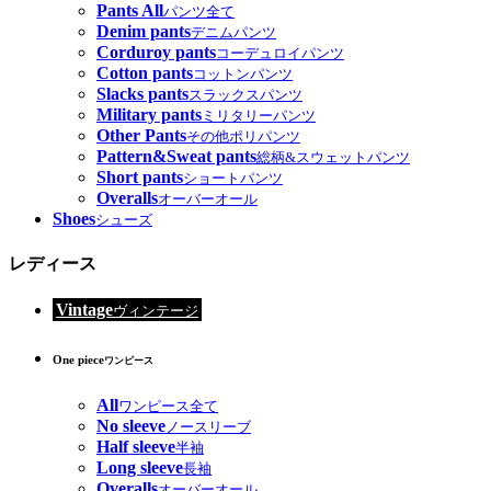
Pants All
パンツ全て
Denim pants
デニムパンツ
Corduroy pants
コーデュロイパンツ
Cotton pants
コットンパンツ
Slacks pants
スラックスパンツ
Military pants
ミリタリーパンツ
Other Pants
その他ポリパンツ
Pattern&Sweat pants
総柄&スウェットパンツ
Short pants
ショートパンツ
Overalls
オーバーオール
Shoes
シューズ
レディース
Vintage
ヴィンテージ
One piece
ワンピース
All
ワンピース全て
No sleeve
ノースリーブ
Half sleeve
半袖
Long sleeve
長袖
Overalls
オーバーオール