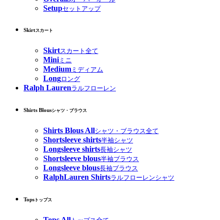
Setup
セットアップ
Skirt
スカート
Skirt
スカート全て
Mini
ミニ
Medium
ミディアム
Long
ロング
Ralph Lauren
ラルフローレン
Shirts Blous
シャツ・ブラウス
Shirts Blous All
シャツ・ブラウス全て
Shortsleeve shirts
半袖シャツ
Longsleeve shirts
長袖シャツ
Shortsleeve blous
半袖ブラウス
Longsleeve blous
長袖ブラウス
RalphLauren Shirts
ラルフローレンシャツ
Tops
トップス
Tops All