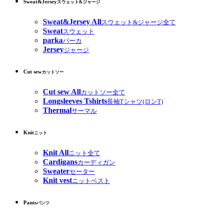
Sweat&Jersey
スウェット&ジャージ
Sweat&Jersey All
スウェット&ジャージ全て
Sweat
スウェット
parka
パーカ
Jersey
ジャージ
Cut sew
カットソー
Cut sew All
カットソー全て
Longsleeves Tshirts
長袖Tシャツ(ロンT)
Thermal
サーマル
Knit
ニット
Knit All
ニット全て
Cardigans
カーディガン
Sweater
セーター
Knit vest
ニットベスト
Pants
パンツ