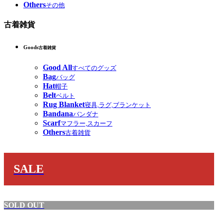
Others
その他
古着雑貨
Goods
古着雑貨
Good All
すべてのグッズ
Bag
バッグ
Hat
帽子
Belt
ベルト
Rug Blanket
寝具,ラグ,ブランケット
Bandana
バンダナ
Scarf
マフラー,スカーフ
Others
古着雑貨
SALE
SOLD OUT