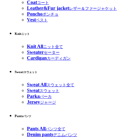
Coat
コート
Leather&Fur jacket
レザー＆ファージャケット
Poncho
ポンチョ
Vest
ベスト
Knit
ニット
Knit All
ニット全て
Sweater
セーター
Cardigan
カーディガン
Sweat
スウェット
Sweat All
スウェット全て
Sweat
スウェット
Parka
パーカ
Jersey
ジャージ
Pants
パンツ
Pants All
パンツ全て
Denim pants
デニムパンツ