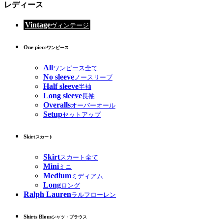
レディース
Vintage
ヴィンテージ
One piece
ワンピース
All
ワンピース全て
No sleeve
ノースリーブ
Half sleeve
半袖
Long sleeve
長袖
Overalls
オーバーオール
Setup
セットアップ
Skirt
スカート
Skirt
スカート全て
Mini
ミニ
Medium
ミディアム
Long
ロング
Ralph Lauren
ラルフローレン
Shirts Blous
シャツ・ブラウス