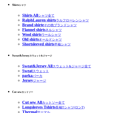
Shirts
シャツ
Shirts All
シャツ全て
RalphLauren shirts
ラルフローレンシャツ
Brand shirte
その他ブランドシャツ
Flannel shirts
ネルシャツ
Wool shirts
ウールシャツ
Old shirts
オールドシャツ
Shortsleeved shirts
半袖シャツ
Sweat&Jersey
スウェット&ジャージ
Sweat&Jersey All
スウェット&ジャージ全て
Sweat
スウェット
parka
パーカ
Jersey
ジャージ
Cut sew
カットソー
Cut sew All
カットソー全て
Longsleeves Tshirts
長袖Tシャツ(ロンT)
Thermal
サーマル