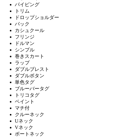
パイピング
トリム
ドロップショルダー
バック
カシュクール
フリンジ
ドルマン
シンプル
巻きスカート
ラップ
ダブルブレスト
ダブルボタン
単色タグ
ブルーバータグ
トリコタグ
ペイント
マチ付
クルーネック
Uネック
Vネック
ボートネック