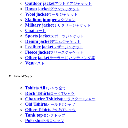
Outdoor jacket
アウトドアジャケット
Down jacket
ダウンジャケット
Wool jacket
ウールジャケット
Stadium jumper
スタジャン
Military jacket
ミリタリージャケット
Coat
コート
Sports jacket
スポーツジャケット
Denim jacket
デニムジャケット
Leather jacket
レザージャケット
Fleece jacket
フリースジャケット
Other jacket
テーラード,ハンティング等
Vest
ベスト
Tshirts
Tシャツ
Tshirts All
Tシャツ全て
Rock Tshirts
ロックTシャツ
Character Tshirts
キャラクターTシャツ
Old Tshirts
オールドTシャツ
Other Tshirts
その他Tシャツ
Tank top
タンクトップ
Polo shirts
ポロシャツ