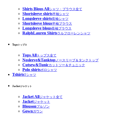
Shirts Blous All
シャツ・ブラウス全て
Shortsleeve shirts
半袖シャツ
Longsleeve shirts
長袖シャツ
Shortsleeve blous
半袖ブラウス
Longsleeve blous
長袖ブラウス
RalphLauren Shirts
ラルフローレンシャツ
Tops
トップス
Tops All
トップス全て
Nosleeve&Tanktop
ノースリーブ＆タンクトップ
Cutsew&Tunic
カットソー＆チュニック
Polo shirts
ポロシャツ
Tshirts
Tシャツ
Jacket
ジャケット
Jacket All
ジャケット全て
Jacket
ジャケット
Blouson
ブルゾン
Gown
ガウン