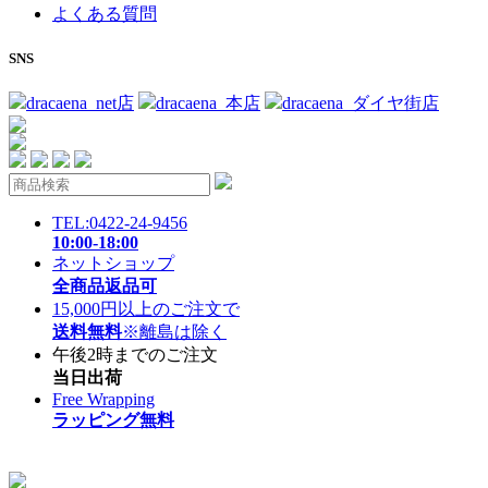
よくある質問
SNS
dracaena_net店
dracaena_本店
dracaena_ダイヤ街店
TEL:0422-24-9456
10:00-18:00
ネットショップ
全商品返品可
15,000円以上のご注文で
送料無料
※離島は除く
午後2時までのご注文
当日出荷
Free Wrapping
ラッピング無料