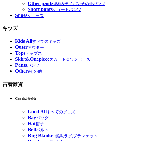
Other pants
総柄&チノパンその他パンツ
Short pants
ショートパンツ
Shoes
シューズ
キッズ
Kids All
すべてのキッズ
Outer
アウター
Tops
トップス
Skirt&Onepiece
スカート＆ワンピース
Pants
パンツ
Others
その他
古着雑貨
Goods
古着雑貨
Good All
すべてのグッズ
Bag
バッグ
Hat
帽子
Belt
ベルト
Rug Blanket
寝具,ラグ,ブランケット