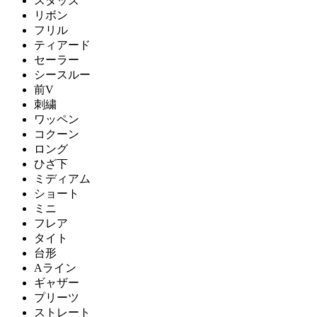
スタッズ
リボン
フリル
ティアード
セーラー
シースルー
前V
刺繍
ワッペン
コクーン
ロング
ひざ下
ミディアム
ショート
ミニ
フレア
タイト
台形
Aライン
ギャザー
プリーツ
ストレート