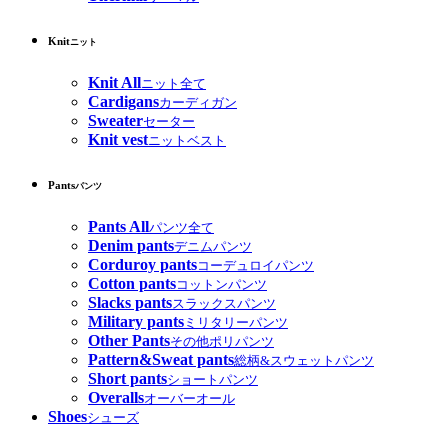
Knit
ニット
Knit All
ニット全て
Cardigans
カーディガン
Sweater
セーター
Knit vest
ニットベスト
Pants
パンツ
Pants All
パンツ全て
Denim pants
デニムパンツ
Corduroy pants
コーデュロイパンツ
Cotton pants
コットンパンツ
Slacks pants
スラックスパンツ
Military pants
ミリタリーパンツ
Other Pants
その他ポリパンツ
Pattern&Sweat pants
総柄&スウェットパンツ
Short pants
ショートパンツ
Overalls
オーバーオール
Shoes
シューズ