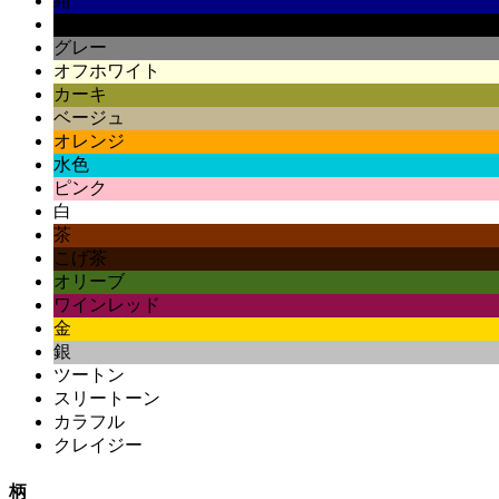
紺
黒
グレー
オフホワイト
カーキ
ベージュ
オレンジ
水色
ピンク
白
茶
こげ茶
オリーブ
ワインレッド
金
銀
ツートン
スリートーン
カラフル
クレイジー
柄