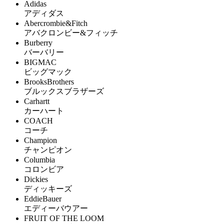
Adidas
アディダス
Abercrombie&Fitch
アバクロンビー&フィッチ
Burberry
バーバリー
BIGMAC
ビッグマック
BrooksBrothers
ブルックスブラザーズ
Carhartt
カーハート
COACH
コーチ
Champion
チャンピオン
Columbia
コロンビア
Dickies
ディッキーズ
EddieBauer
エディーバウアー
FRUIT OF THE LOOM