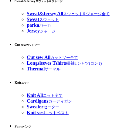
Sweat&Jersey
スウェット&ジャージ
Sweat&Jersey All
スウェット&ジャージ全て
Sweat
スウェット
parka
パーカ
Jersey
ジャージ
Cut sew
カットソー
Cut sew All
カットソー全て
Longsleeves Tshirts
長袖Tシャツ(ロンT)
Thermal
サーマル
Knit
ニット
Knit All
ニット全て
Cardigans
カーディガン
Sweater
セーター
Knit vest
ニットベスト
Pants
パンツ