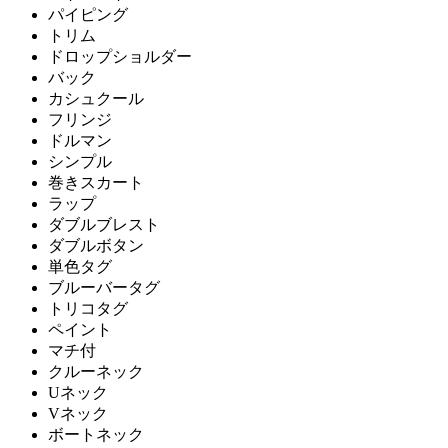
パイピング
トリム
ドロップショルダー
バック
カシュクール
フリンジ
ドルマン
シンプル
巻きスカート
ラップ
ダブルブレスト
ダブルボタン
単色タグ
ブルーバータグ
トリコタグ
ペイント
マチ付
クルーネック
Uネック
Vネック
ボートネック