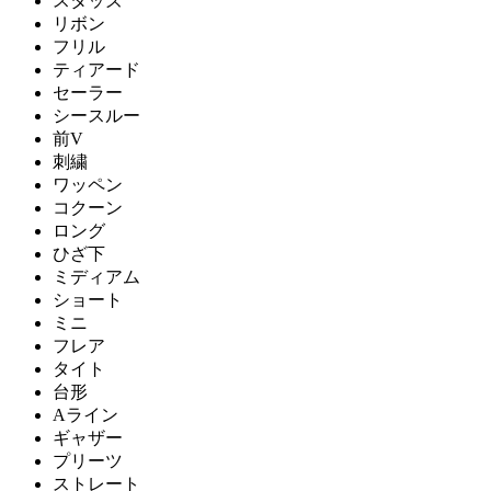
スタッズ
リボン
フリル
ティアード
セーラー
シースルー
前V
刺繍
ワッペン
コクーン
ロング
ひざ下
ミディアム
ショート
ミニ
フレア
タイト
台形
Aライン
ギャザー
プリーツ
ストレート