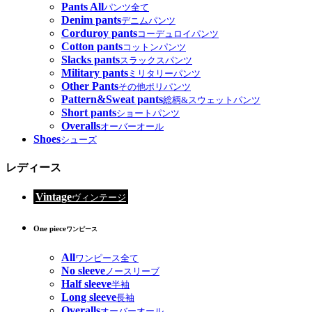
Pants All
パンツ全て
Denim pants
デニムパンツ
Corduroy pants
コーデュロイパンツ
Cotton pants
コットンパンツ
Slacks pants
スラックスパンツ
Military pants
ミリタリーパンツ
Other Pants
その他ポリパンツ
Pattern&Sweat pants
総柄&スウェットパンツ
Short pants
ショートパンツ
Overalls
オーバーオール
Shoes
シューズ
レディース
Vintage
ヴィンテージ
One piece
ワンピース
All
ワンピース全て
No sleeve
ノースリーブ
Half sleeve
半袖
Long sleeve
長袖
Overalls
オーバーオール