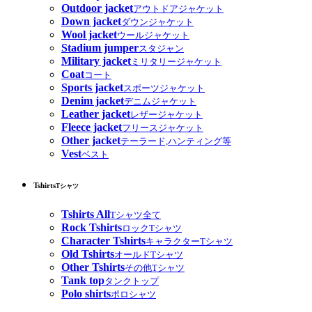
Outdoor jacket
アウトドアジャケット
Down jacket
ダウンジャケット
Wool jacket
ウールジャケット
Stadium jumper
スタジャン
Military jacket
ミリタリージャケット
Coat
コート
Sports jacket
スポーツジャケット
Denim jacket
デニムジャケット
Leather jacket
レザージャケット
Fleece jacket
フリースジャケット
Other jacket
テーラード,ハンティング等
Vest
ベスト
Tshirts
Tシャツ
Tshirts All
Tシャツ全て
Rock Tshirts
ロックTシャツ
Character Tshirts
キャラクターTシャツ
Old Tshirts
オールドTシャツ
Other Tshirts
その他Tシャツ
Tank top
タンクトップ
Polo shirts
ポロシャツ