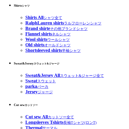
Shirts
シャツ
Shirts All
シャツ全て
RalphLauren shirts
ラルフローレンシャツ
Brand shirte
その他ブランドシャツ
Flannel shirts
ネルシャツ
Wool shirts
ウールシャツ
Old shirts
オールドシャツ
Shortsleeved shirts
半袖シャツ
Sweat&Jersey
スウェット&ジャージ
Sweat&Jersey All
スウェット&ジャージ全て
Sweat
スウェット
parka
パーカ
Jersey
ジャージ
Cut sew
カットソー
Cut sew All
カットソー全て
Longsleeves Tshirts
長袖Tシャツ(ロンT)
Thermal
サーマル