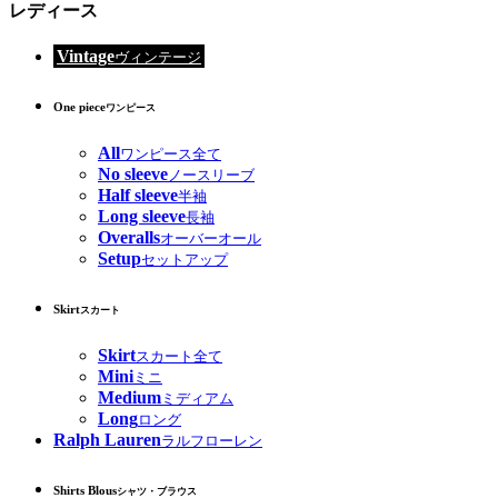
レディース
Vintage
ヴィンテージ
One piece
ワンピース
All
ワンピース全て
No sleeve
ノースリーブ
Half sleeve
半袖
Long sleeve
長袖
Overalls
オーバーオール
Setup
セットアップ
Skirt
スカート
Skirt
スカート全て
Mini
ミニ
Medium
ミディアム
Long
ロング
Ralph Lauren
ラルフローレン
Shirts Blous
シャツ・ブラウス