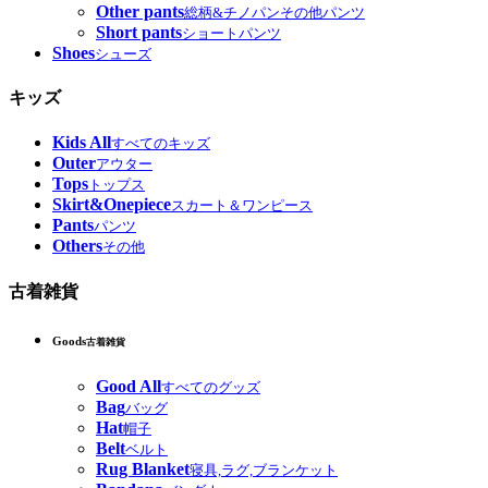
Other pants
総柄&チノパンその他パンツ
Short pants
ショートパンツ
Shoes
シューズ
キッズ
Kids All
すべてのキッズ
Outer
アウター
Tops
トップス
Skirt&Onepiece
スカート＆ワンピース
Pants
パンツ
Others
その他
古着雑貨
Goods
古着雑貨
Good All
すべてのグッズ
Bag
バッグ
Hat
帽子
Belt
ベルト
Rug Blanket
寝具,ラグ,ブランケット