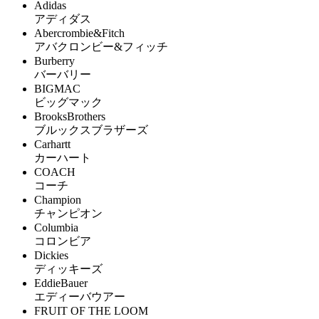
Adidas
アディダス
Abercrombie&Fitch
アバクロンビー&フィッチ
Burberry
バーバリー
BIGMAC
ビッグマック
BrooksBrothers
ブルックスブラザーズ
Carhartt
カーハート
COACH
コーチ
Champion
チャンピオン
Columbia
コロンビア
Dickies
ディッキーズ
EddieBauer
エディーバウアー
FRUIT OF THE LOOM