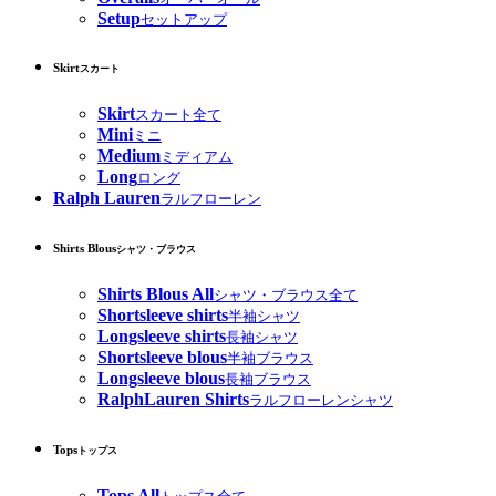
Setup
セットアップ
Skirt
スカート
Skirt
スカート全て
Mini
ミニ
Medium
ミディアム
Long
ロング
Ralph Lauren
ラルフローレン
Shirts Blous
シャツ・ブラウス
Shirts Blous All
シャツ・ブラウス全て
Shortsleeve shirts
半袖シャツ
Longsleeve shirts
長袖シャツ
Shortsleeve blous
半袖ブラウス
Longsleeve blous
長袖ブラウス
RalphLauren Shirts
ラルフローレンシャツ
Tops
トップス
Tops All