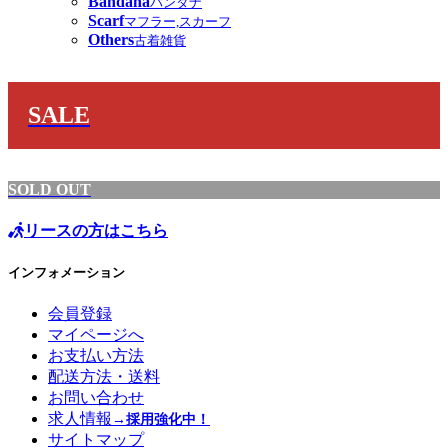
Bandana
バンダナ
Scarf
マフラー,スカーフ
Others
古着雑貨
SALE
SOLD OUT
リースの方はこちら
インフォメーション
会員登録
マイページへ
お支払い方法
配送方法・送料
お問い合わせ
求人情報
→採用強化中！
サイトマップ