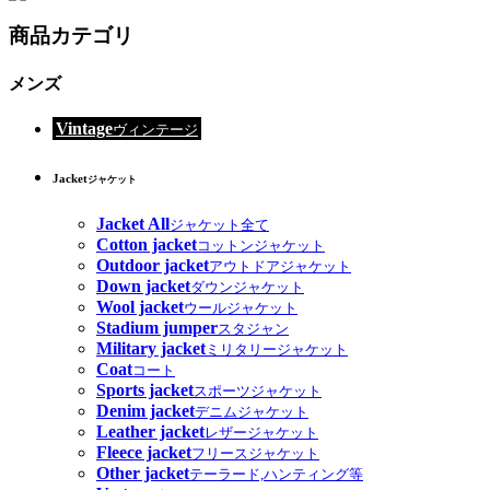
商品カテゴリ
メンズ
Vintage
ヴィンテージ
Jacket
ジャケット
Jacket All
ジャケット全て
Cotton jacket
コットンジャケット
Outdoor jacket
アウトドアジャケット
Down jacket
ダウンジャケット
Wool jacket
ウールジャケット
Stadium jumper
スタジャン
Military jacket
ミリタリージャケット
Coat
コート
Sports jacket
スポーツジャケット
Denim jacket
デニムジャケット
Leather jacket
レザージャケット
Fleece jacket
フリースジャケット
Other jacket
テーラード,ハンティング等