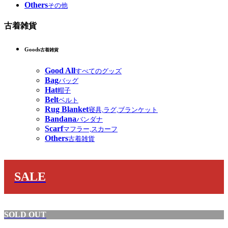
Others
その他
古着雑貨
Goods
古着雑貨
Good All
すべてのグッズ
Bag
バッグ
Hat
帽子
Belt
ベルト
Rug Blanket
寝具,ラグ,ブランケット
Bandana
バンダナ
Scarf
マフラー,スカーフ
Others
古着雑貨
SALE
SOLD OUT