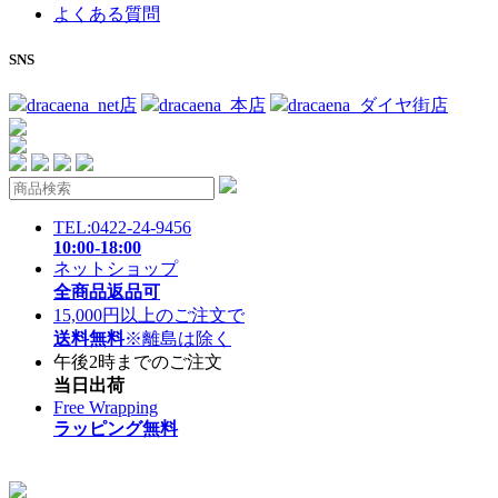
よくある質問
SNS
dracaena_net店
dracaena_本店
dracaena_ダイヤ街店
TEL:0422-24-9456
10:00-18:00
ネットショップ
全商品返品可
15,000円以上のご注文で
送料無料
※離島は除く
午後2時までのご注文
当日出荷
Free Wrapping
ラッピング無料