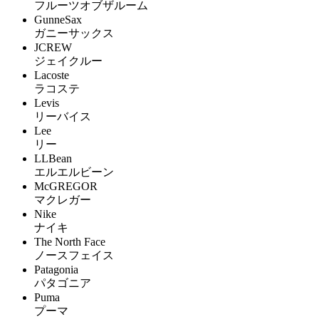
フルーツオブザルーム
GunneSax
ガニーサックス
JCREW
ジェイクルー
Lacoste
ラコステ
Levis
リーバイス
Lee
リー
LLBean
エルエルビーン
McGREGOR
マクレガー
Nike
ナイキ
The North Face
ノースフェイス
Patagonia
パタゴニア
Puma
プーマ