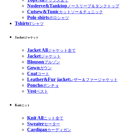
トップス全て
Nosleeve&Tanktop
ノースリーブ＆タンクトップ
Cutsew&Tunic
カットソー＆チュニック
Polo shirts
ポロシャツ
Tshirts
Tシャツ
Jacket
ジャケット
Jacket All
ジャケット全て
Jacket
ジャケット
Blouson
ブルゾン
Gown
ガウン
Coat
コート
Leather&Fur jacket
レザー＆ファージャケット
Poncho
ポンチョ
Vest
ベスト
Knit
ニット
Knit All
ニット全て
Sweater
セーター
Cardigan
カーディガン