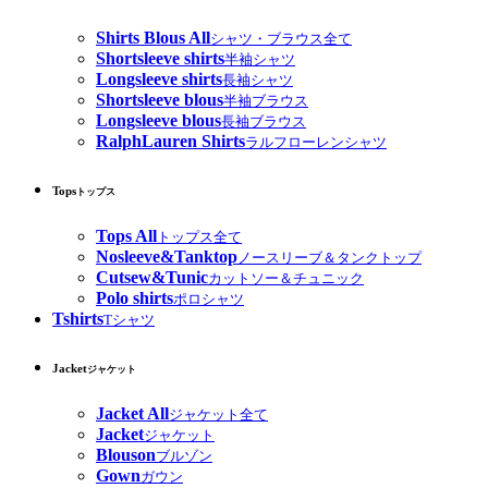
Shirts Blous All
シャツ・ブラウス全て
Shortsleeve shirts
半袖シャツ
Longsleeve shirts
長袖シャツ
Shortsleeve blous
半袖ブラウス
Longsleeve blous
長袖ブラウス
RalphLauren Shirts
ラルフローレンシャツ
Tops
トップス
Tops All
トップス全て
Nosleeve&Tanktop
ノースリーブ＆タンクトップ
Cutsew&Tunic
カットソー＆チュニック
Polo shirts
ポロシャツ
Tshirts
Tシャツ
Jacket
ジャケット
Jacket All
ジャケット全て
Jacket
ジャケット
Blouson
ブルゾン
Gown
ガウン