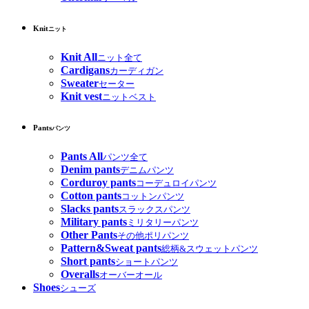
Knit
ニット
Knit All
ニット全て
Cardigans
カーディガン
Sweater
セーター
Knit vest
ニットベスト
Pants
パンツ
Pants All
パンツ全て
Denim pants
デニムパンツ
Corduroy pants
コーデュロイパンツ
Cotton pants
コットンパンツ
Slacks pants
スラックスパンツ
Military pants
ミリタリーパンツ
Other Pants
その他ポリパンツ
Pattern&Sweat pants
総柄&スウェットパンツ
Short pants
ショートパンツ
Overalls
オーバーオール
Shoes
シューズ