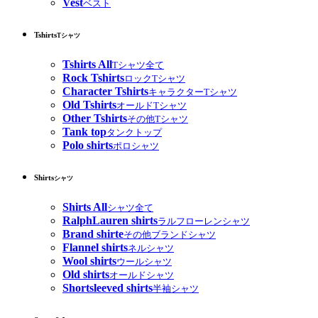
Vest
ベスト
Tshirts
Tシャツ
Tshirts All
Tシャツ全て
Rock Tshirts
ロックTシャツ
Character Tshirts
キャラクターTシャツ
Old Tshirts
オールドTシャツ
Other Tshirts
その他Tシャツ
Tank top
タンクトップ
Polo shirts
ポロシャツ
Shirts
シャツ
Shirts All
シャツ全て
RalphLauren shirts
ラルフローレンシャツ
Brand shirte
その他ブランドシャツ
Flannel shirts
ネルシャツ
Wool shirts
ウールシャツ
Old shirts
オールドシャツ
Shortsleeved shirts
半袖シャツ