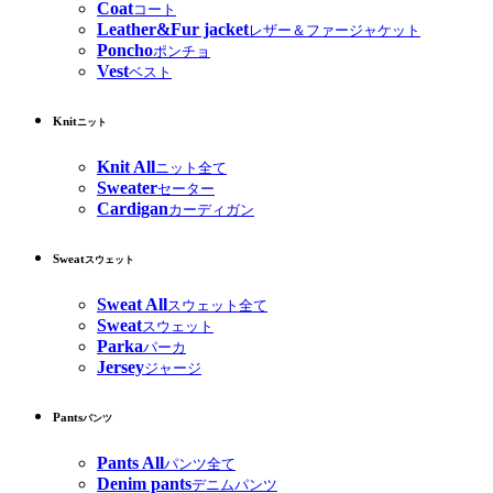
Coat
コート
Leather&Fur jacket
レザー＆ファージャケット
Poncho
ポンチョ
Vest
ベスト
Knit
ニット
Knit All
ニット全て
Sweater
セーター
Cardigan
カーディガン
Sweat
スウェット
Sweat All
スウェット全て
Sweat
スウェット
Parka
パーカ
Jersey
ジャージ
Pants
パンツ
Pants All
パンツ全て
Denim pants
デニムパンツ