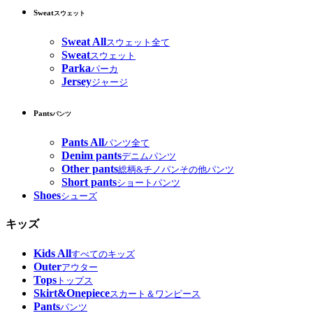
Sweat
スウェット
Sweat All
スウェット全て
Sweat
スウェット
Parka
パーカ
Jersey
ジャージ
Pants
パンツ
Pants All
パンツ全て
Denim pants
デニムパンツ
Other pants
総柄&チノパンその他パンツ
Short pants
ショートパンツ
Shoes
シューズ
キッズ
Kids All
すべてのキッズ
Outer
アウター
Tops
トップス
Skirt&Onepiece
スカート＆ワンピース
Pants
パンツ