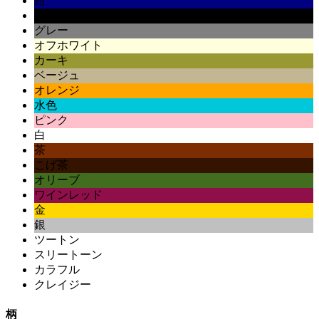
紺
黒
グレー
オフホワイト
カーキ
ベージュ
オレンジ
水色
ピンク
白
茶
こげ茶
オリーブ
ワインレッド
金
銀
ツートン
スリートーン
カラフル
クレイジー
柄