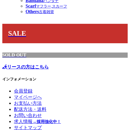
Bandana
バンダナ
Scarf
マフラー,スカーフ
Others
古着雑貨
SALE
SOLD OUT
リースの方はこちら
インフォメーション
会員登録
マイページへ
お支払い方法
配送方法・送料
お問い合わせ
求人情報
→採用強化中！
サイトマップ