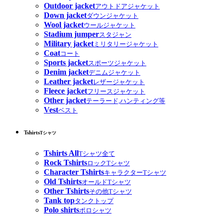
Outdoor jacket
アウトドアジャケット
Down jacket
ダウンジャケット
Wool jacket
ウールジャケット
Stadium jumper
スタジャン
Military jacket
ミリタリージャケット
Coat
コート
Sports jacket
スポーツジャケット
Denim jacket
デニムジャケット
Leather jacket
レザージャケット
Fleece jacket
フリースジャケット
Other jacket
テーラード,ハンティング等
Vest
ベスト
Tshirts
Tシャツ
Tshirts All
Tシャツ全て
Rock Tshirts
ロックTシャツ
Character Tshirts
キャラクターTシャツ
Old Tshirts
オールドTシャツ
Other Tshirts
その他Tシャツ
Tank top
タンクトップ
Polo shirts
ポロシャツ