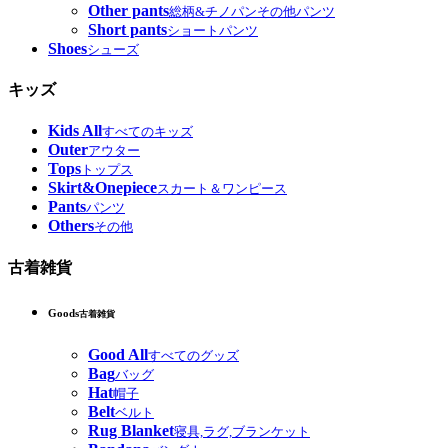
Other pants
総柄&チノパンその他パンツ
Short pants
ショートパンツ
Shoes
シューズ
キッズ
Kids All
すべてのキッズ
Outer
アウター
Tops
トップス
Skirt&Onepiece
スカート＆ワンピース
Pants
パンツ
Others
その他
古着雑貨
Goods
古着雑貨
Good All
すべてのグッズ
Bag
バッグ
Hat
帽子
Belt
ベルト
Rug Blanket
寝具,ラグ,ブランケット