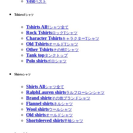
Vest
ベスト
Tshirts
Tシャツ
Tshirts All
Tシャツ全て
Rock Tshirts
ロックTシャツ
Character Tshirts
キャラクターTシャツ
Old Tshirts
オールドTシャツ
Other Tshirts
その他Tシャツ
Tank top
タンクトップ
Polo shirts
ポロシャツ
Shirts
シャツ
Shirts All
シャツ全て
RalphLauren shirts
ラルフローレンシャツ
Brand shirte
その他ブランドシャツ
Flannel shirts
ネルシャツ
Wool shirts
ウールシャツ
Old shirts
オールドシャツ
Shortsleeved shirts
半袖シャツ