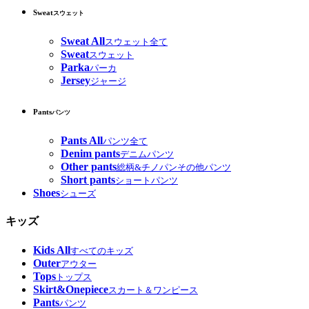
Sweat
スウェット
Sweat All
スウェット全て
Sweat
スウェット
Parka
パーカ
Jersey
ジャージ
Pants
パンツ
Pants All
パンツ全て
Denim pants
デニムパンツ
Other pants
総柄&チノパンその他パンツ
Short pants
ショートパンツ
Shoes
シューズ
キッズ
Kids All
すべてのキッズ
Outer
アウター
Tops
トップス
Skirt&Onepiece
スカート＆ワンピース
Pants
パンツ