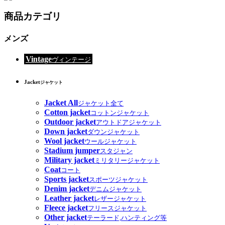
商品カテゴリ
メンズ
Vintage
ヴィンテージ
Jacket
ジャケット
Jacket All
ジャケット全て
Cotton jacket
コットンジャケット
Outdoor jacket
アウトドアジャケット
Down jacket
ダウンジャケット
Wool jacket
ウールジャケット
Stadium jumper
スタジャン
Military jacket
ミリタリージャケット
Coat
コート
Sports jacket
スポーツジャケット
Denim jacket
デニムジャケット
Leather jacket
レザージャケット
Fleece jacket
フリースジャケット
Other jacket
テーラード,ハンティング等