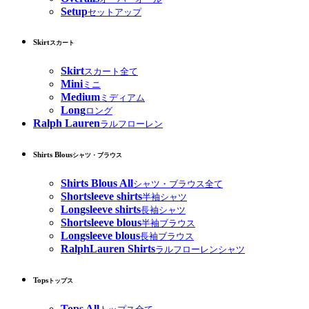
Setup
セットアップ
Skirt
スカート
Skirt
スカート全て
Mini
ミニ
Medium
ミディアム
Long
ロング
Ralph Lauren
ラルフローレン
Shirts Blous
シャツ・ブラウス
Shirts Blous All
シャツ・ブラウス全て
Shortsleeve shirts
半袖シャツ
Longsleeve shirts
長袖シャツ
Shortsleeve blous
半袖ブラウス
Longsleeve blous
長袖ブラウス
RalphLauren Shirts
ラルフローレンシャツ
Tops
トップス
Tops All