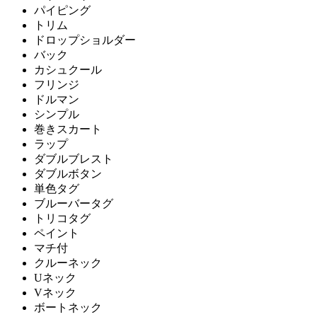
パイピング
トリム
ドロップショルダー
バック
カシュクール
フリンジ
ドルマン
シンプル
巻きスカート
ラップ
ダブルブレスト
ダブルボタン
単色タグ
ブルーバータグ
トリコタグ
ペイント
マチ付
クルーネック
Uネック
Vネック
ボートネック