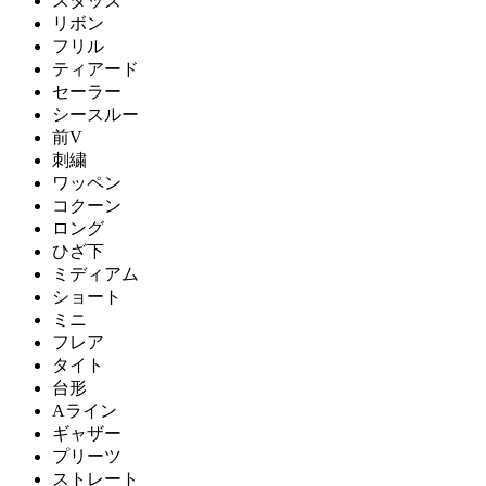
スタッズ
リボン
フリル
ティアード
セーラー
シースルー
前V
刺繍
ワッペン
コクーン
ロング
ひざ下
ミディアム
ショート
ミニ
フレア
タイト
台形
Aライン
ギャザー
プリーツ
ストレート