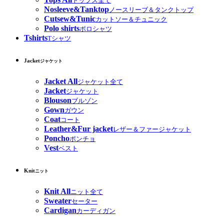
トップス全て
Nosleeve&Tanktop
ノースリーブ＆タンクトップ
Cutsew&Tunic
カットソー＆チュニック
Polo shirts
ポロシャツ
Tshirts
Tシャツ
Jacket
ジャケット
Jacket All
ジャケット全て
Jacket
ジャケット
Blouson
ブルゾン
Gown
ガウン
Coat
コート
Leather&Fur jacket
レザー＆ファージャケット
Poncho
ポンチョ
Vest
ベスト
Knit
ニット
Knit All
ニット全て
Sweater
セーター
Cardigan
カーディガン