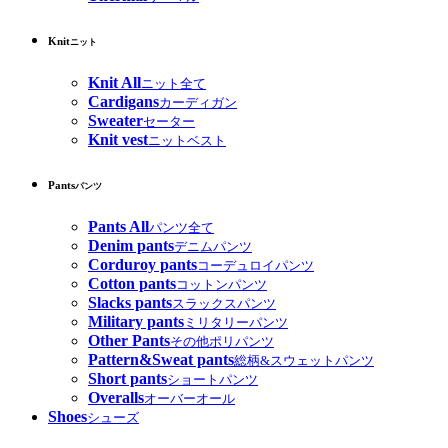
Knit
ニット
Knit All
ニット全て
Cardigans
カーディガン
Sweater
セーター
Knit vest
ニットベスト
Pants
パンツ
Pants All
パンツ全て
Denim pants
デニムパンツ
Corduroy pants
コーデュロイパンツ
Cotton pants
コットンパンツ
Slacks pants
スラックスパンツ
Military pants
ミリタリーパンツ
Other Pants
その他ポリパンツ
Pattern&Sweat pants
総柄&スウェットパンツ
Short pants
ショートパンツ
Overalls
オーバーオール
Shoes
シューズ