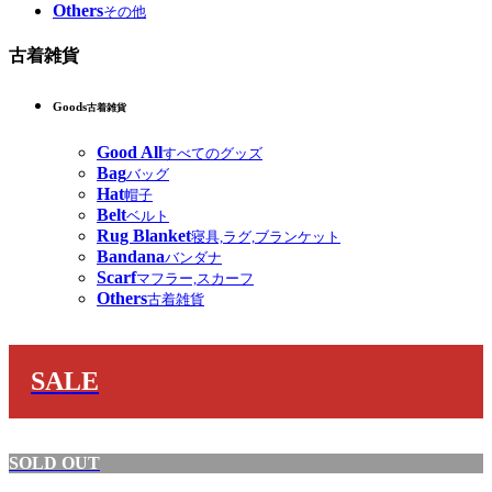
Others
その他
古着雑貨
Goods
古着雑貨
Good All
すべてのグッズ
Bag
バッグ
Hat
帽子
Belt
ベルト
Rug Blanket
寝具,ラグ,ブランケット
Bandana
バンダナ
Scarf
マフラー,スカーフ
Others
古着雑貨
SALE
SOLD OUT