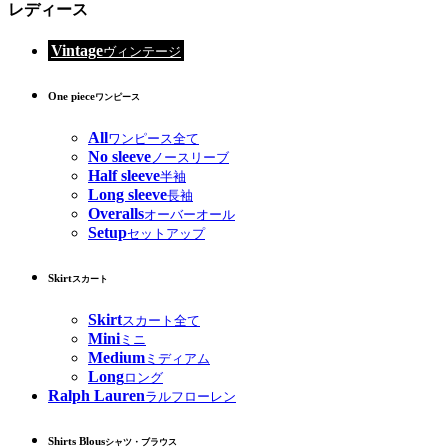
レディース
Vintage
ヴィンテージ
One piece
ワンピース
All
ワンピース全て
No sleeve
ノースリーブ
Half sleeve
半袖
Long sleeve
長袖
Overalls
オーバーオール
Setup
セットアップ
Skirt
スカート
Skirt
スカート全て
Mini
ミニ
Medium
ミディアム
Long
ロング
Ralph Lauren
ラルフローレン
Shirts Blous
シャツ・ブラウス