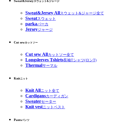
Sweat&Jersey
スウェット&ジャージ
Sweat&Jersey All
スウェット&ジャージ全て
Sweat
スウェット
parka
パーカ
Jersey
ジャージ
Cut sew
カットソー
Cut sew All
カットソー全て
Longsleeves Tshirts
長袖Tシャツ(ロンT)
Thermal
サーマル
Knit
ニット
Knit All
ニット全て
Cardigans
カーディガン
Sweater
セーター
Knit vest
ニットベスト
Pants
パンツ