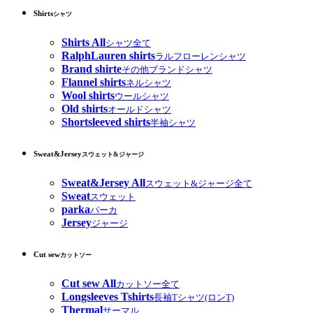
Shirts
シャツ
Shirts All
シャツ全て
RalphLauren shirts
ラルフローレンシャツ
Brand shirte
その他ブランドシャツ
Flannel shirts
ネルシャツ
Wool shirts
ウールシャツ
Old shirts
オールドシャツ
Shortsleeved shirts
半袖シャツ
Sweat&Jersey
スウェット&ジャージ
Sweat&Jersey All
スウェット&ジャージ全て
Sweat
スウェット
parka
パーカ
Jersey
ジャージ
Cut sew
カットソー
Cut sew All
カットソー全て
Longsleeves Tshirts
長袖Tシャツ(ロンT)
Thermal
サーマル