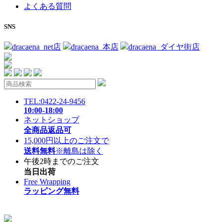
よくある質問
SNS
dracaena_net店
dracaena_本店
dracaena_ダイヤ街店
TEL:0422-24-9456
10:00-18:00
ネットショップ
全商品返品可
15,000円以上のご注文で
送料無料
※離島は除く
午後2時までのご注文
当日出荷
Free Wrapping
ラッピング無料