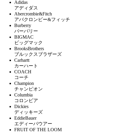
Adidas
アディダス
Abercrombie&Fitch
アバクロンビー&フィッチ
Burberry
バーバリー
BIGMAC
ビッグマック
BrooksBrothers
ブルックスブラザーズ
Carhartt
カーハート
COACH
コーチ
Champion
チャンピオン
Columbia
コロンビア
Dickies
ディッキーズ
EddieBauer
エディーバウアー
FRUIT OF THE LOOM