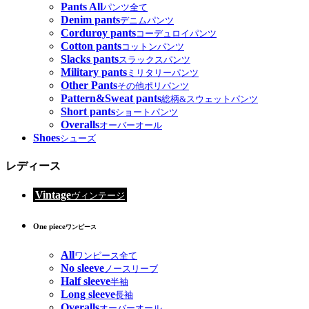
Pants All
パンツ全て
Denim pants
デニムパンツ
Corduroy pants
コーデュロイパンツ
Cotton pants
コットンパンツ
Slacks pants
スラックスパンツ
Military pants
ミリタリーパンツ
Other Pants
その他ポリパンツ
Pattern&Sweat pants
総柄&スウェットパンツ
Short pants
ショートパンツ
Overalls
オーバーオール
Shoes
シューズ
レディース
Vintage
ヴィンテージ
One piece
ワンピース
All
ワンピース全て
No sleeve
ノースリーブ
Half sleeve
半袖
Long sleeve
長袖
Overalls
オーバーオール