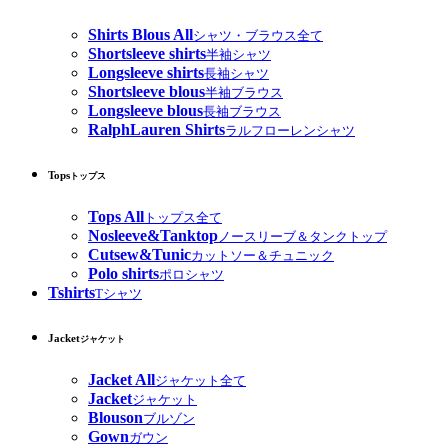
Shirts Blous All
シャツ・ブラウス全て
Shortsleeve shirts
半袖シャツ
Longsleeve shirts
長袖シャツ
Shortsleeve blous
半袖ブラウス
Longsleeve blous
長袖ブラウス
RalphLauren Shirts
ラルフローレンシャツ
Tops
トップス
Tops All
トップス全て
Nosleeve&Tanktop
ノースリーブ＆タンクトップ
Cutsew&Tunic
カットソー＆チュニック
Polo shirts
ポロシャツ
Tshirts
Tシャツ
Jacket
ジャケット
Jacket All
ジャケット全て
Jacket
ジャケット
Blouson
ブルゾン
Gown
ガウン