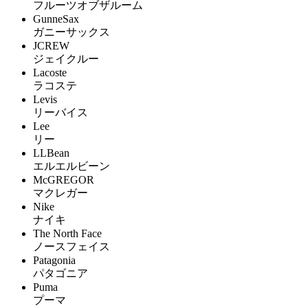
フルーツオブザルーム
GunneSax
ガニーサックス
JCREW
ジェイクルー
Lacoste
ラコステ
Levis
リーバイス
Lee
リー
LLBean
エルエルビーン
McGREGOR
マクレガー
Nike
ナイキ
The North Face
ノースフェイス
Patagonia
パタゴニア
Puma
プーマ