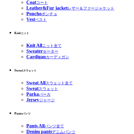
Coat
コート
Leather&Fur jacket
レザー＆ファージャケット
Poncho
ポンチョ
Vest
ベスト
Knit
ニット
Knit All
ニット全て
Sweater
セーター
Cardigan
カーディガン
Sweat
スウェット
Sweat All
スウェット全て
Sweat
スウェット
Parka
パーカ
Jersey
ジャージ
Pants
パンツ
Pants All
パンツ全て
Denim pants
デニムパンツ