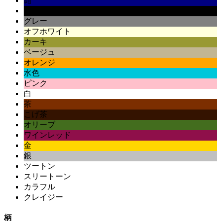
紺
黒
グレー
オフホワイト
カーキ
ベージュ
オレンジ
水色
ピンク
白
茶
こげ茶
オリーブ
ワインレッド
金
銀
ツートン
スリートーン
カラフル
クレイジー
柄