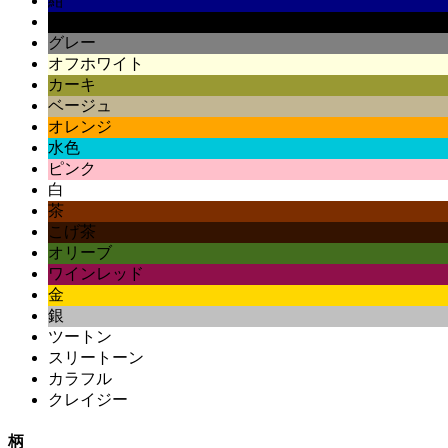
紺
黒
グレー
オフホワイト
カーキ
ベージュ
オレンジ
水色
ピンク
白
茶
こげ茶
オリーブ
ワインレッド
金
銀
ツートン
スリートーン
カラフル
クレイジー
柄