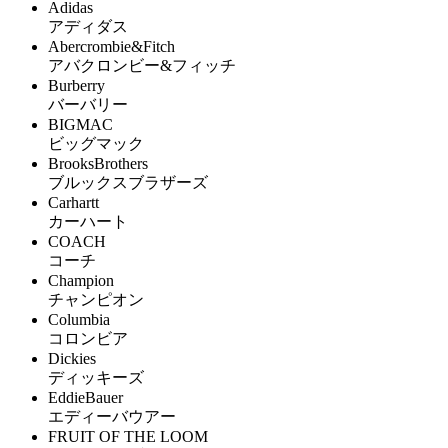
Adidas
アディダス
Abercrombie&Fitch
アバクロンビー&フィッチ
Burberry
バーバリー
BIGMAC
ビッグマック
BrooksBrothers
ブルックスブラザーズ
Carhartt
カーハート
COACH
コーチ
Champion
チャンピオン
Columbia
コロンビア
Dickies
ディッキーズ
EddieBauer
エディーバウアー
FRUIT OF THE LOOM