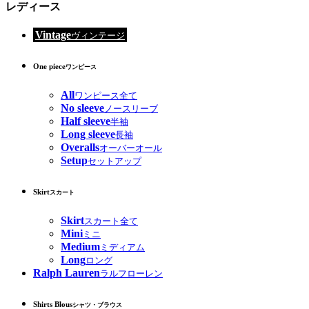
レディース
Vintage
ヴィンテージ
One piece
ワンピース
All
ワンピース全て
No sleeve
ノースリーブ
Half sleeve
半袖
Long sleeve
長袖
Overalls
オーバーオール
Setup
セットアップ
Skirt
スカート
Skirt
スカート全て
Mini
ミニ
Medium
ミディアム
Long
ロング
Ralph Lauren
ラルフローレン
Shirts Blous
シャツ・ブラウス