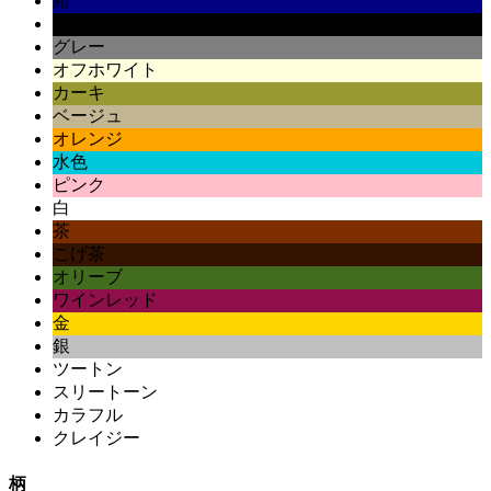
紺
黒
グレー
オフホワイト
カーキ
ベージュ
オレンジ
水色
ピンク
白
茶
こげ茶
オリーブ
ワインレッド
金
銀
ツートン
スリートーン
カラフル
クレイジー
柄