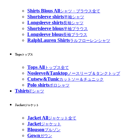
Shirts Blous All
シャツ・ブラウス全て
Shortsleeve shirts
半袖シャツ
Longsleeve shirts
長袖シャツ
Shortsleeve blous
半袖ブラウス
Longsleeve blous
長袖ブラウス
RalphLauren Shirts
ラルフローレンシャツ
Tops
トップス
Tops All
トップス全て
Nosleeve&Tanktop
ノースリーブ＆タンクトップ
Cutsew&Tunic
カットソー＆チュニック
Polo shirts
ポロシャツ
Tshirts
Tシャツ
Jacket
ジャケット
Jacket All
ジャケット全て
Jacket
ジャケット
Blouson
ブルゾン
Gown
ガウン