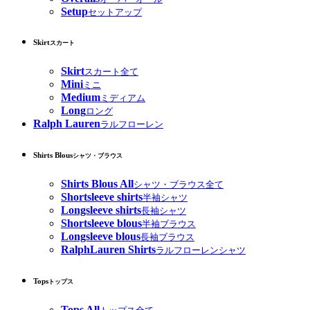
Setup
セットアップ
Skirt
スカート
Skirt
スカート全て
Mini
ミニ
Medium
ミディアム
Long
ロング
Ralph Lauren
ラルフローレン
Shirts Blous
シャツ・ブラウス
Shirts Blous All
シャツ・ブラウス全て
Shortsleeve shirts
半袖シャツ
Longsleeve shirts
長袖シャツ
Shortsleeve blous
半袖ブラウス
Longsleeve blous
長袖ブラウス
RalphLauren Shirts
ラルフローレンシャツ
Tops
トップス
Tops All