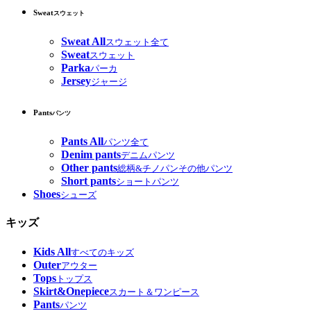
Sweat
スウェット
Sweat All
スウェット全て
Sweat
スウェット
Parka
パーカ
Jersey
ジャージ
Pants
パンツ
Pants All
パンツ全て
Denim pants
デニムパンツ
Other pants
総柄&チノパンその他パンツ
Short pants
ショートパンツ
Shoes
シューズ
キッズ
Kids All
すべてのキッズ
Outer
アウター
Tops
トップス
Skirt&Onepiece
スカート＆ワンピース
Pants
パンツ