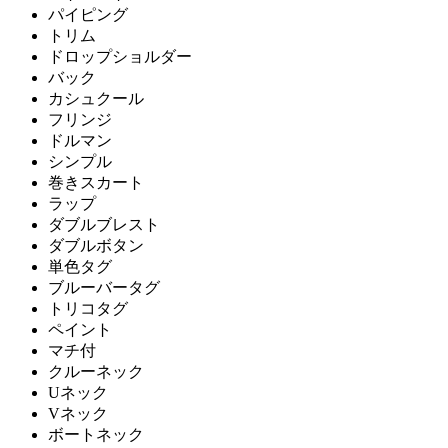
パイピング
トリム
ドロップショルダー
バック
カシュクール
フリンジ
ドルマン
シンプル
巻きスカート
ラップ
ダブルブレスト
ダブルボタン
単色タグ
ブルーバータグ
トリコタグ
ペイント
マチ付
クルーネック
Uネック
Vネック
ボートネック