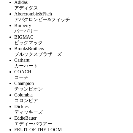
Adidas
アディダス
Abercrombie&Fitch
アバクロンビー&フィッチ
Burberry
バーバリー
BIGMAC
ビッグマック
BrooksBrothers
ブルックスブラザーズ
Carhartt
カーハート
COACH
コーチ
Champion
チャンピオン
Columbia
コロンビア
Dickies
ディッキーズ
EddieBauer
エディーバウアー
FRUIT OF THE LOOM