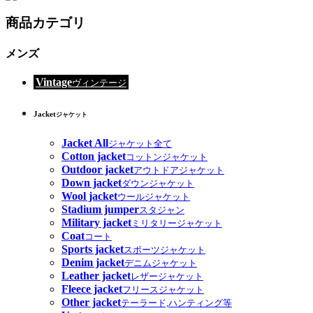
商品カテゴリ
メンズ
Vintage
ヴィンテージ
Jacket
ジャケット
Jacket All
ジャケット全て
Cotton jacket
コットンジャケット
Outdoor jacket
アウトドアジャケット
Down jacket
ダウンジャケット
Wool jacket
ウールジャケット
Stadium jumper
スタジャン
Military jacket
ミリタリージャケット
Coat
コート
Sports jacket
スポーツジャケット
Denim jacket
デニムジャケット
Leather jacket
レザージャケット
Fleece jacket
フリースジャケット
Other jacket
テーラード,ハンティング等