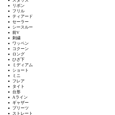
スタッズ
リボン
フリル
ティアード
セーラー
シースルー
前V
刺繍
ワッペン
コクーン
ロング
ひざ下
ミディアム
ショート
ミニ
フレア
タイト
台形
Aライン
ギャザー
プリーツ
ストレート