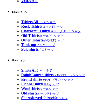
Vest
ベスト
Tshirts
Tシャツ
Tshirts All
Tシャツ全て
Rock Tshirts
ロックTシャツ
Character Tshirts
キャラクターTシャツ
Old Tshirts
オールドTシャツ
Other Tshirts
その他Tシャツ
Tank top
タンクトップ
Polo shirts
ポロシャツ
Shirts
シャツ
Shirts All
シャツ全て
RalphLauren shirts
ラルフローレンシャツ
Brand shirte
その他ブランドシャツ
Flannel shirts
ネルシャツ
Wool shirts
ウールシャツ
Old shirts
オールドシャツ
Shortsleeved shirts
半袖シャツ