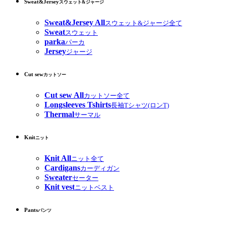
Sweat&Jersey
スウェット&ジャージ
Sweat&Jersey All
スウェット&ジャージ全て
Sweat
スウェット
parka
パーカ
Jersey
ジャージ
Cut sew
カットソー
Cut sew All
カットソー全て
Longsleeves Tshirts
長袖Tシャツ(ロンT)
Thermal
サーマル
Knit
ニット
Knit All
ニット全て
Cardigans
カーディガン
Sweater
セーター
Knit vest
ニットベスト
Pants
パンツ