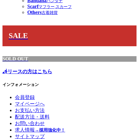
Bandana
バンダナ
Scarf
マフラー,スカーフ
Others
古着雑貨
SALE
SOLD OUT
リースの方はこちら
インフォメーション
会員登録
マイページへ
お支払い方法
配送方法・送料
お問い合わせ
求人情報
→採用強化中！
サイトマップ