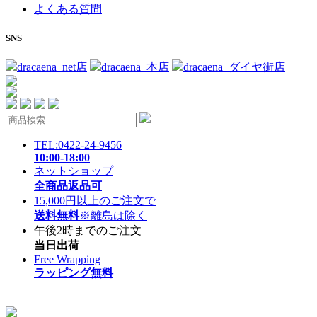
よくある質問
SNS
dracaena_net店
dracaena_本店
dracaena_ダイヤ街店
TEL:0422-24-9456
10:00-18:00
ネットショップ
全商品返品可
15,000円以上のご注文で
送料無料
※離島は除く
午後2時までのご注文
当日出荷
Free Wrapping
ラッピング無料