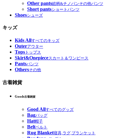
Other pants
総柄&チノパンその他パンツ
Short pants
ショートパンツ
Shoes
シューズ
キッズ
Kids All
すべてのキッズ
Outer
アウター
Tops
トップス
Skirt&Onepiece
スカート＆ワンピース
Pants
パンツ
Others
その他
古着雑貨
Goods
古着雑貨
Good All
すべてのグッズ
Bag
バッグ
Hat
帽子
Belt
ベルト
Rug Blanket
寝具,ラグ,ブランケット