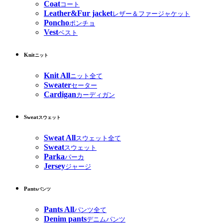
Coat
コート
Leather&Fur jacket
レザー＆ファージャケット
Poncho
ポンチョ
Vest
ベスト
Knit
ニット
Knit All
ニット全て
Sweater
セーター
Cardigan
カーディガン
Sweat
スウェット
Sweat All
スウェット全て
Sweat
スウェット
Parka
パーカ
Jersey
ジャージ
Pants
パンツ
Pants All
パンツ全て
Denim pants
デニムパンツ