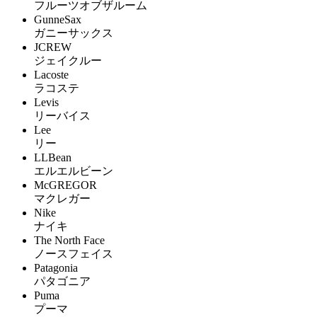
フルーツオブザルーム
GunneSax
ガニーサックス
JCREW
ジェイクルー
Lacoste
ラコステ
Levis
リーバイス
Lee
リー
LLBean
エルエルビーン
McGREGOR
マクレガー
Nike
ナイキ
The North Face
ノースフェイス
Patagonia
パタゴニア
Puma
プーマ