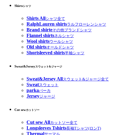
Shirts
シャツ
Shirts All
シャツ全て
RalphLauren shirts
ラルフローレンシャツ
Brand shirte
その他ブランドシャツ
Flannel shirts
ネルシャツ
Wool shirts
ウールシャツ
Old shirts
オールドシャツ
Shortsleeved shirts
半袖シャツ
Sweat&Jersey
スウェット&ジャージ
Sweat&Jersey All
スウェット&ジャージ全て
Sweat
スウェット
parka
パーカ
Jersey
ジャージ
Cut sew
カットソー
Cut sew All
カットソー全て
Longsleeves Tshirts
長袖Tシャツ(ロンT)
Thermal
サーマル