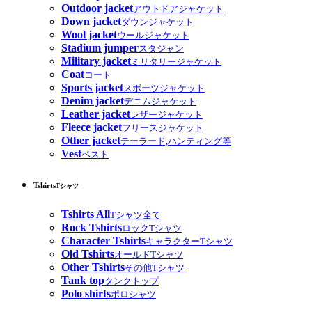
Outdoor jacket
アウトドアジャケット
Down jacket
ダウンジャケット
Wool jacket
ウールジャケット
Stadium jumper
スタジャン
Military jacket
ミリタリージャケット
Coat
コート
Sports jacket
スポーツジャケット
Denim jacket
デニムジャケット
Leather jacket
レザージャケット
Fleece jacket
フリースジャケット
Other jacket
テーラード,ハンティング等
Vest
ベスト
Tshirts
Tシャツ
Tshirts All
Tシャツ全て
Rock Tshirts
ロックTシャツ
Character Tshirts
キャラクターTシャツ
Old Tshirts
オールドTシャツ
Other Tshirts
その他Tシャツ
Tank top
タンクトップ
Polo shirts
ポロシャツ