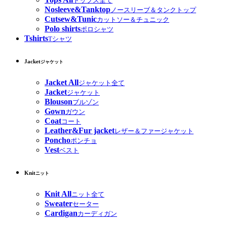
トップス全て
Nosleeve&Tanktop
ノースリーブ＆タンクトップ
Cutsew&Tunic
カットソー＆チュニック
Polo shirts
ポロシャツ
Tshirts
Tシャツ
Jacket
ジャケット
Jacket All
ジャケット全て
Jacket
ジャケット
Blouson
ブルゾン
Gown
ガウン
Coat
コート
Leather&Fur jacket
レザー＆ファージャケット
Poncho
ポンチョ
Vest
ベスト
Knit
ニット
Knit All
ニット全て
Sweater
セーター
Cardigan
カーディガン