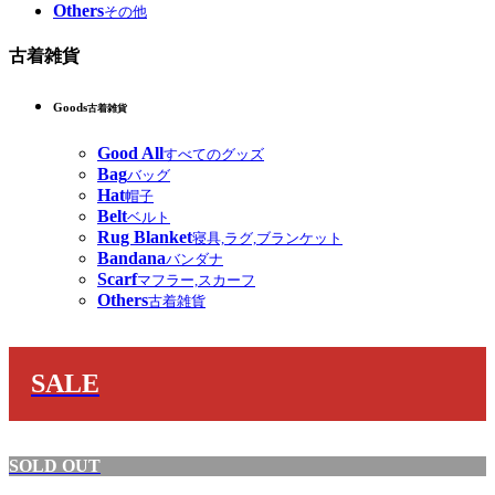
Others
その他
古着雑貨
Goods
古着雑貨
Good All
すべてのグッズ
Bag
バッグ
Hat
帽子
Belt
ベルト
Rug Blanket
寝具,ラグ,ブランケット
Bandana
バンダナ
Scarf
マフラー,スカーフ
Others
古着雑貨
SALE
SOLD OUT