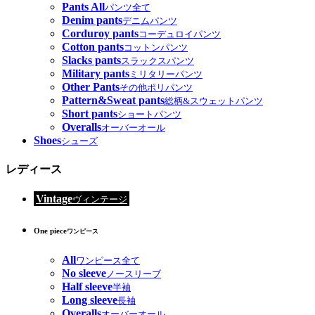
Pants All
パンツ全て
Denim pants
デニムパンツ
Corduroy pants
コーデュロイパンツ
Cotton pants
コットンパンツ
Slacks pants
スラックスパンツ
Military pants
ミリタリーパンツ
Other Pants
その他ポリパンツ
Pattern&Sweat pants
総柄&スウェットパンツ
Short pants
ショートパンツ
Overalls
オーバーオール
Shoes
シューズ
レディース
Vintage
ヴィンテージ
One piece
ワンピース
All
ワンピース全て
No sleeve
ノースリーブ
Half sleeve
半袖
Long sleeve
長袖
Overalls
オーバーオール