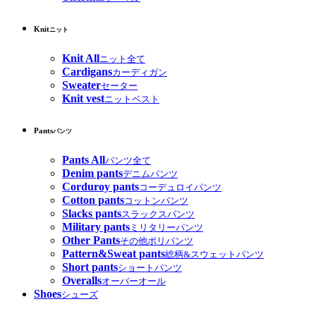
Knit
ニット
Knit All
ニット全て
Cardigans
カーディガン
Sweater
セーター
Knit vest
ニットベスト
Pants
パンツ
Pants All
パンツ全て
Denim pants
デニムパンツ
Corduroy pants
コーデュロイパンツ
Cotton pants
コットンパンツ
Slacks pants
スラックスパンツ
Military pants
ミリタリーパンツ
Other Pants
その他ポリパンツ
Pattern&Sweat pants
総柄&スウェットパンツ
Short pants
ショートパンツ
Overalls
オーバーオール
Shoes
シューズ