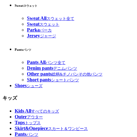
Sweat
スウェット
Sweat All
スウェット全て
Sweat
スウェット
Parka
パーカ
Jersey
ジャージ
Pants
パンツ
Pants All
パンツ全て
Denim pants
デニムパンツ
Other pants
総柄&チノパンその他パンツ
Short pants
ショートパンツ
Shoes
シューズ
キッズ
Kids All
すべてのキッズ
Outer
アウター
Tops
トップス
Skirt&Onepiece
スカート＆ワンピース
Pants
パンツ