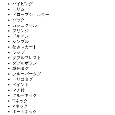
パイピング
トリム
ドロップショルダー
バック
カシュクール
フリンジ
ドルマン
シンプル
巻きスカート
ラップ
ダブルブレスト
ダブルボタン
単色タグ
ブルーバータグ
トリコタグ
ペイント
マチ付
クルーネック
Uネック
Vネック
ボートネック