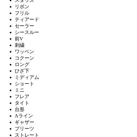
スタッズ
リボン
フリル
ティアード
セーラー
シースルー
前V
刺繍
ワッペン
コクーン
ロング
ひざ下
ミディアム
ショート
ミニ
フレア
タイト
台形
Aライン
ギャザー
プリーツ
ストレート