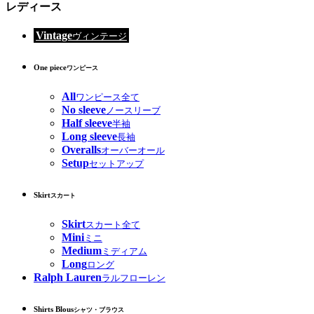
レディース
Vintage
ヴィンテージ
One piece
ワンピース
All
ワンピース全て
No sleeve
ノースリーブ
Half sleeve
半袖
Long sleeve
長袖
Overalls
オーバーオール
Setup
セットアップ
Skirt
スカート
Skirt
スカート全て
Mini
ミニ
Medium
ミディアム
Long
ロング
Ralph Lauren
ラルフローレン
Shirts Blous
シャツ・ブラウス