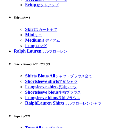
Setup
セットアップ
Skirt
スカート
Skirt
スカート全て
Mini
ミニ
Medium
ミディアム
Long
ロング
Ralph Lauren
ラルフローレン
Shirts Blous
シャツ・ブラウス
Shirts Blous All
シャツ・ブラウス全て
Shortsleeve shirts
半袖シャツ
Longsleeve shirts
長袖シャツ
Shortsleeve blous
半袖ブラウス
Longsleeve blous
長袖ブラウス
RalphLauren Shirts
ラルフローレンシャツ
Tops
トップス
Tops All