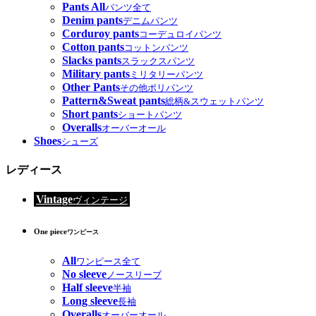
Pants All
パンツ全て
Denim pants
デニムパンツ
Corduroy pants
コーデュロイパンツ
Cotton pants
コットンパンツ
Slacks pants
スラックスパンツ
Military pants
ミリタリーパンツ
Other Pants
その他ポリパンツ
Pattern&Sweat pants
総柄&スウェットパンツ
Short pants
ショートパンツ
Overalls
オーバーオール
Shoes
シューズ
レディース
Vintage
ヴィンテージ
One piece
ワンピース
All
ワンピース全て
No sleeve
ノースリーブ
Half sleeve
半袖
Long sleeve
長袖
Overalls
オーバーオール