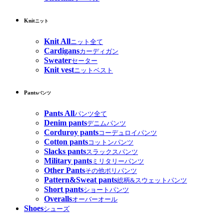
Knit
ニット
Knit All
ニット全て
Cardigans
カーディガン
Sweater
セーター
Knit vest
ニットベスト
Pants
パンツ
Pants All
パンツ全て
Denim pants
デニムパンツ
Corduroy pants
コーデュロイパンツ
Cotton pants
コットンパンツ
Slacks pants
スラックスパンツ
Military pants
ミリタリーパンツ
Other Pants
その他ポリパンツ
Pattern&Sweat pants
総柄&スウェットパンツ
Short pants
ショートパンツ
Overalls
オーバーオール
Shoes
シューズ