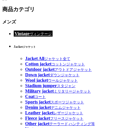
商品カテゴリ
メンズ
Vintage
ヴィンテージ
Jacket
ジャケット
Jacket All
ジャケット全て
Cotton jacket
コットンジャケット
Outdoor jacket
アウトドアジャケット
Down jacket
ダウンジャケット
Wool jacket
ウールジャケット
Stadium jumper
スタジャン
Military jacket
ミリタリージャケット
Coat
コート
Sports jacket
スポーツジャケット
Denim jacket
デニムジャケット
Leather jacket
レザージャケット
Fleece jacket
フリースジャケット
Other jacket
テーラード,ハンティング等