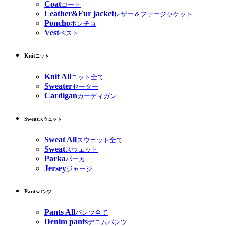
Coat
コート
Leather&Fur jacket
レザー＆ファージャケット
Poncho
ポンチョ
Vest
ベスト
Knit
ニット
Knit All
ニット全て
Sweater
セーター
Cardigan
カーディガン
Sweat
スウェット
Sweat All
スウェット全て
Sweat
スウェット
Parka
パーカ
Jersey
ジャージ
Pants
パンツ
Pants All
パンツ全て
Denim pants
デニムパンツ