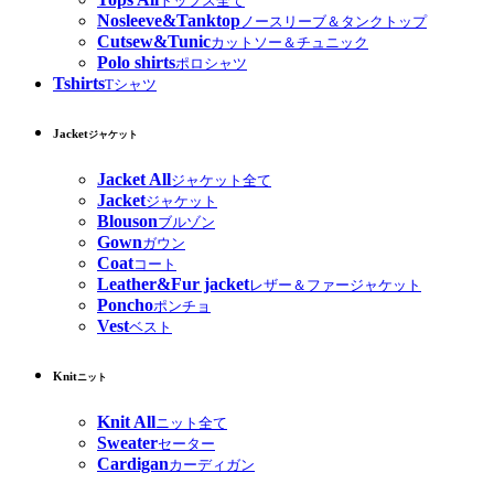
トップス全て
Nosleeve&Tanktop
ノースリーブ＆タンクトップ
Cutsew&Tunic
カットソー＆チュニック
Polo shirts
ポロシャツ
Tshirts
Tシャツ
Jacket
ジャケット
Jacket All
ジャケット全て
Jacket
ジャケット
Blouson
ブルゾン
Gown
ガウン
Coat
コート
Leather&Fur jacket
レザー＆ファージャケット
Poncho
ポンチョ
Vest
ベスト
Knit
ニット
Knit All
ニット全て
Sweater
セーター
Cardigan
カーディガン