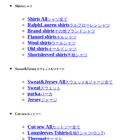
Shirts
シャツ
Shirts All
シャツ全て
RalphLauren shirts
ラルフローレンシャツ
Brand shirte
その他ブランドシャツ
Flannel shirts
ネルシャツ
Wool shirts
ウールシャツ
Old shirts
オールドシャツ
Shortsleeved shirts
半袖シャツ
Sweat&Jersey
スウェット&ジャージ
Sweat&Jersey All
スウェット&ジャージ全て
Sweat
スウェット
parka
パーカ
Jersey
ジャージ
Cut sew
カットソー
Cut sew All
カットソー全て
Longsleeves Tshirts
長袖Tシャツ(ロンT)
Thermal
サーマル