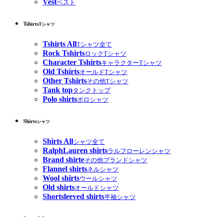
Vest
ベスト
Tshirts
Tシャツ
Tshirts All
Tシャツ全て
Rock Tshirts
ロックTシャツ
Character Tshirts
キャラクターTシャツ
Old Tshirts
オールドTシャツ
Other Tshirts
その他Tシャツ
Tank top
タンクトップ
Polo shirts
ポロシャツ
Shirts
シャツ
Shirts All
シャツ全て
RalphLauren shirts
ラルフローレンシャツ
Brand shirte
その他ブランドシャツ
Flannel shirts
ネルシャツ
Wool shirts
ウールシャツ
Old shirts
オールドシャツ
Shortsleeved shirts
半袖シャツ