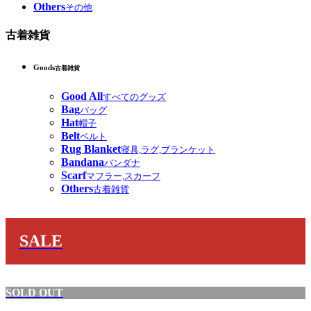
Others
その他
古着雑貨
Goods
古着雑貨
Good All
すべてのグッズ
Bag
バッグ
Hat
帽子
Belt
ベルト
Rug Blanket
寝具,ラグ,ブランケット
Bandana
バンダナ
Scarf
マフラー,スカーフ
Others
古着雑貨
SALE
SOLD OUT