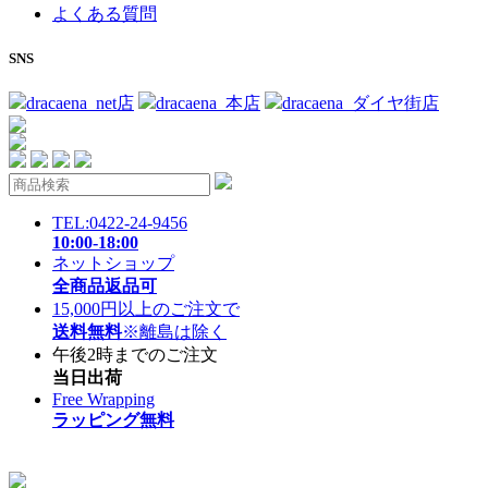
よくある質問
SNS
dracaena_net店
dracaena_本店
dracaena_ダイヤ街店
TEL:0422-24-9456
10:00-18:00
ネットショップ
全商品返品可
15,000円以上のご注文で
送料無料
※離島は除く
午後2時までのご注文
当日出荷
Free Wrapping
ラッピング無料