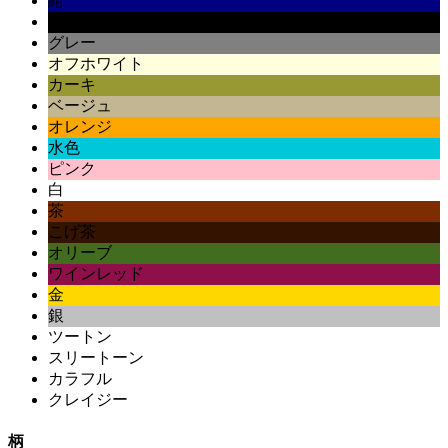
紺
黒
グレー
オフホワイト
カーキ
ベージュ
オレンジ
水色
ピンク
白
茶
こげ茶
オリーブ
ワインレッド
金
銀
ツートン
スリートーン
カラフル
クレイジー
柄