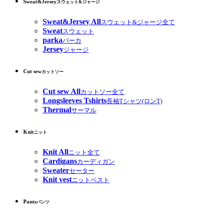
Sweat&Jersey
スウェット&ジャージ
Sweat&Jersey All
スウェット&ジャージ全て
Sweat
スウェット
parka
パーカ
Jersey
ジャージ
Cut sew
カットソー
Cut sew All
カットソー全て
Longsleeves Tshirts
長袖Tシャツ(ロンT)
Thermal
サーマル
Knit
ニット
Knit All
ニット全て
Cardigans
カーディガン
Sweater
セーター
Knit vest
ニットベスト
Pants
パンツ