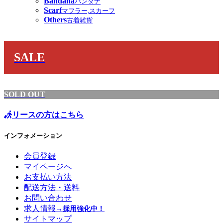
Bandana
バンダナ
Scarf
マフラー,スカーフ
Others
古着雑貨
SALE
SOLD OUT
リースの方はこちら
インフォメーション
会員登録
マイページへ
お支払い方法
配送方法・送料
お問い合わせ
求人情報
→採用強化中！
サイトマップ