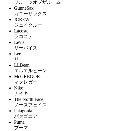
フルーツオブザルーム
GunneSax
ガニーサックス
JCREW
ジェイクルー
Lacoste
ラコステ
Levis
リーバイス
Lee
リー
LLBean
エルエルビーン
McGREGOR
マクレガー
Nike
ナイキ
The North Face
ノースフェイス
Patagonia
パタゴニア
Puma
プーマ