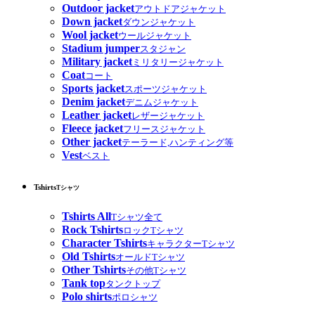
Outdoor jacket
アウトドアジャケット
Down jacket
ダウンジャケット
Wool jacket
ウールジャケット
Stadium jumper
スタジャン
Military jacket
ミリタリージャケット
Coat
コート
Sports jacket
スポーツジャケット
Denim jacket
デニムジャケット
Leather jacket
レザージャケット
Fleece jacket
フリースジャケット
Other jacket
テーラード,ハンティング等
Vest
ベスト
Tshirts
Tシャツ
Tshirts All
Tシャツ全て
Rock Tshirts
ロックTシャツ
Character Tshirts
キャラクターTシャツ
Old Tshirts
オールドTシャツ
Other Tshirts
その他Tシャツ
Tank top
タンクトップ
Polo shirts
ポロシャツ