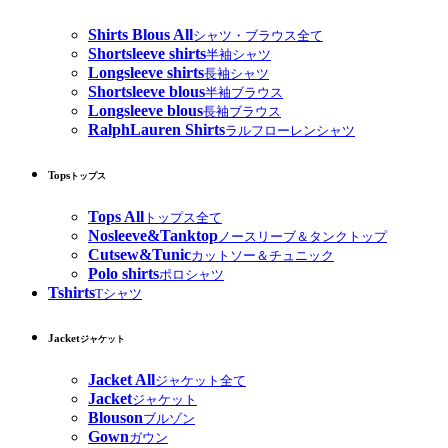
Shirts Blous All
シャツ・ブラウス全て
Shortsleeve shirts
半袖シャツ
Longsleeve shirts
長袖シャツ
Shortsleeve blous
半袖ブラウス
Longsleeve blous
長袖ブラウス
RalphLauren Shirts
ラルフローレンシャツ
Tops
トップス
Tops All
トップス全て
Nosleeve&Tanktop
ノースリーブ＆タンクトップ
Cutsew&Tunic
カットソー＆チュニック
Polo shirts
ポロシャツ
Tshirts
Tシャツ
Jacket
ジャケット
Jacket All
ジャケット全て
Jacket
ジャケット
Blouson
ブルゾン
Gown
ガウン