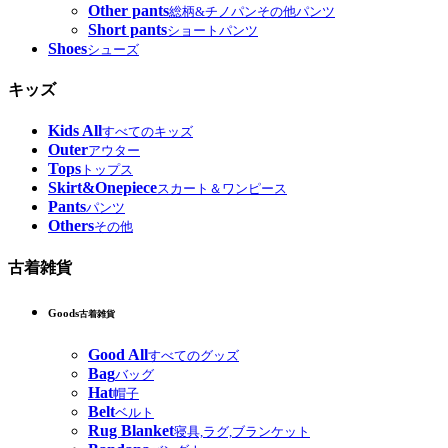
Other pants
総柄&チノパンその他パンツ
Short pants
ショートパンツ
Shoes
シューズ
キッズ
Kids All
すべてのキッズ
Outer
アウター
Tops
トップス
Skirt&Onepiece
スカート＆ワンピース
Pants
パンツ
Others
その他
古着雑貨
Goods
古着雑貨
Good All
すべてのグッズ
Bag
バッグ
Hat
帽子
Belt
ベルト
Rug Blanket
寝具,ラグ,ブランケット