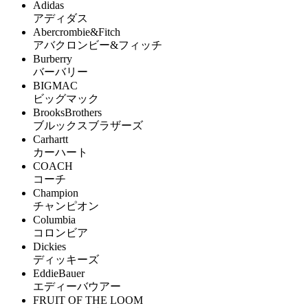
Adidas
アディダス
Abercrombie&Fitch
アバクロンビー&フィッチ
Burberry
バーバリー
BIGMAC
ビッグマック
BrooksBrothers
ブルックスブラザーズ
Carhartt
カーハート
COACH
コーチ
Champion
チャンピオン
Columbia
コロンビア
Dickies
ディッキーズ
EddieBauer
エディーバウアー
FRUIT OF THE LOOM