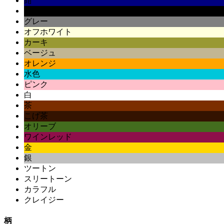
紺
黒
グレー
オフホワイト
カーキ
ベージュ
オレンジ
水色
ピンク
白
茶
こげ茶
オリーブ
ワインレッド
金
銀
ツートン
スリートーン
カラフル
クレイジー
柄