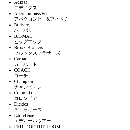
Adidas
アディダス
Abercrombie&Fitch
アバクロンビー&フィッチ
Burberry
バーバリー
BIGMAC
ビッグマック
BrooksBrothers
ブルックスブラザーズ
Carhartt
カーハート
COACH
コーチ
Champion
チャンピオン
Columbia
コロンビア
Dickies
ディッキーズ
EddieBauer
エディーバウアー
FRUIT OF THE LOOM