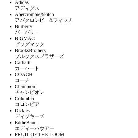
Adidas
アディダス
Abercrombie&Fitch
アバクロンビー&フィッチ
Burberry
バーバリー
BIGMAC
ビッグマック
BrooksBrothers
ブルックスブラザーズ
Carhartt
カーハート
COACH
コーチ
Champion
チャンピオン
Columbia
コロンビア
Dickies
ディッキーズ
EddieBauer
エディーバウアー
FRUIT OF THE LOOM