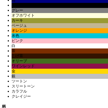
紺
黒
グレー
オフホワイト
カーキ
ベージュ
オレンジ
水色
ピンク
白
茶
こげ茶
オリーブ
ワインレッド
金
銀
ツートン
スリートーン
カラフル
クレイジー
柄