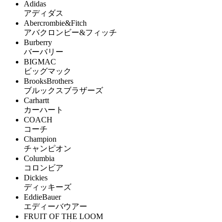
Adidas
アディダス
Abercrombie&Fitch
アバクロンビー&フィッチ
Burberry
バーバリー
BIGMAC
ビッグマック
BrooksBrothers
ブルックスブラザーズ
Carhartt
カーハート
COACH
コーチ
Champion
チャンピオン
Columbia
コロンビア
Dickies
ディッキーズ
EddieBauer
エディーバウアー
FRUIT OF THE LOOM