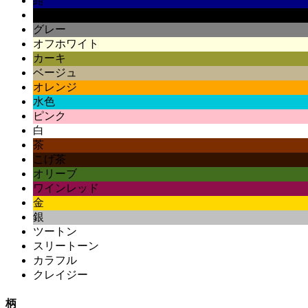
紺
黒
グレー
オフホワイト
カーキ
ベージュ
オレンジ
水色
ピンク
白
茶
こげ茶
オリーブ
ワインレッド
金
銀
ツートン
スリートーン
カラフル
クレイジー
柄