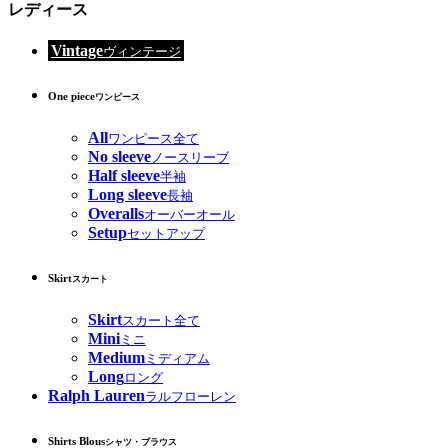
レディース
Vintage
ヴィンテージ
One piece
ワンピース
All
ワンピース全て
No sleeve
ノースリーブ
Half sleeve
半袖
Long sleeve
長袖
Overalls
オーバーオール
Setup
セットアップ
Skirt
スカート
Skirt
スカート全て
Mini
ミニ
Medium
ミディアム
Long
ロング
Ralph Lauren
ラルフローレン
Shirts Blous
シャツ・ブラウス