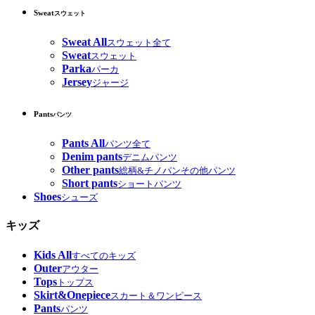
Sweat
スウェット
Sweat All
スウェット全て
Sweat
スウェット
Parka
パーカ
Jersey
ジャージ
Pants
パンツ
Pants All
パンツ全て
Denim pants
デニムパンツ
Other pants
総柄&チノパンその他パンツ
Short pants
ショートパンツ
Shoes
シューズ
キッズ
Kids All
すべてのキッズ
Outer
アウター
Tops
トップス
Skirt&Onepiece
スカート＆ワンピース
Pants
パンツ