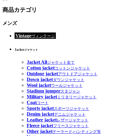
商品カテゴリ
メンズ
Vintage
ヴィンテージ
Jacket
ジャケット
Jacket All
ジャケット全て
Cotton jacket
コットンジャケット
Outdoor jacket
アウトドアジャケット
Down jacket
ダウンジャケット
Wool jacket
ウールジャケット
Stadium jumper
スタジャン
Military jacket
ミリタリージャケット
Coat
コート
Sports jacket
スポーツジャケット
Denim jacket
デニムジャケット
Leather jacket
レザージャケット
Fleece jacket
フリースジャケット
Other jacket
テーラード,ハンティング等