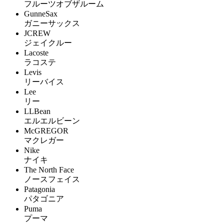
フルーツオブザルーム
GunneSax
ガニーサックス
JCREW
ジェイクルー
Lacoste
ラコステ
Levis
リーバイス
Lee
リー
LLBean
エルエルビーン
McGREGOR
マクレガー
Nike
ナイキ
The North Face
ノースフェイス
Patagonia
パタゴニア
Puma
プーマ