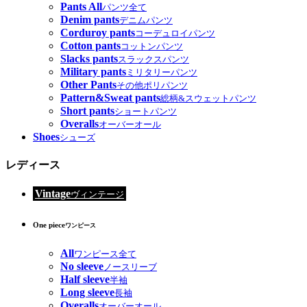
Pants All
パンツ全て
Denim pants
デニムパンツ
Corduroy pants
コーデュロイパンツ
Cotton pants
コットンパンツ
Slacks pants
スラックスパンツ
Military pants
ミリタリーパンツ
Other Pants
その他ポリパンツ
Pattern&Sweat pants
総柄&スウェットパンツ
Short pants
ショートパンツ
Overalls
オーバーオール
Shoes
シューズ
レディース
Vintage
ヴィンテージ
One piece
ワンピース
All
ワンピース全て
No sleeve
ノースリーブ
Half sleeve
半袖
Long sleeve
長袖
Overalls
オーバーオール