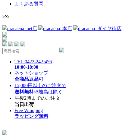
よくある質問
SNS
dracaena_net店
dracaena_本店
dracaena_ダイヤ街店
TEL:0422-24-9456
10:00-18:00
ネットショップ
全商品返品可
15,000円以上のご注文で
送料無料
※離島は除く
午後2時までのご注文
当日出荷
Free Wrapping
ラッピング無料