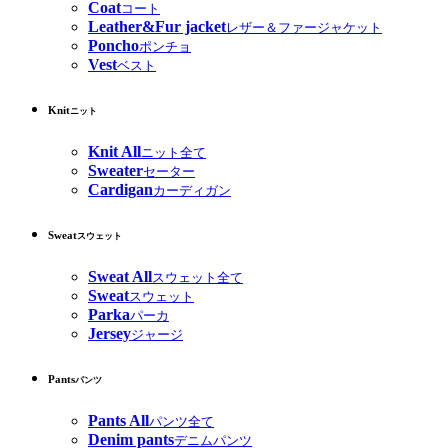
Coat
コート
Leather&Fur jacket
レザー＆ファージャケット
Poncho
ポンチョ
Vest
ベスト
Knit
ニット
Knit All
ニット全て
Sweater
セーター
Cardigan
カーディガン
Sweat
スウェット
Sweat All
スウェット全て
Sweat
スウェット
Parka
パーカ
Jersey
ジャージ
Pants
パンツ
Pants All
パンツ全て
Denim pants
デニムパンツ