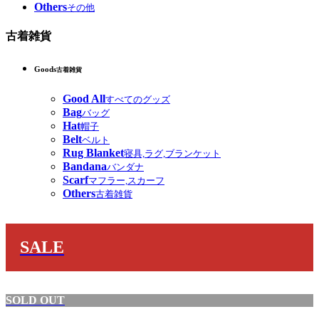
Others
その他
古着雑貨
Goods
古着雑貨
Good All
すべてのグッズ
Bag
バッグ
Hat
帽子
Belt
ベルト
Rug Blanket
寝具,ラグ,ブランケット
Bandana
バンダナ
Scarf
マフラー,スカーフ
Others
古着雑貨
SALE
SOLD OUT