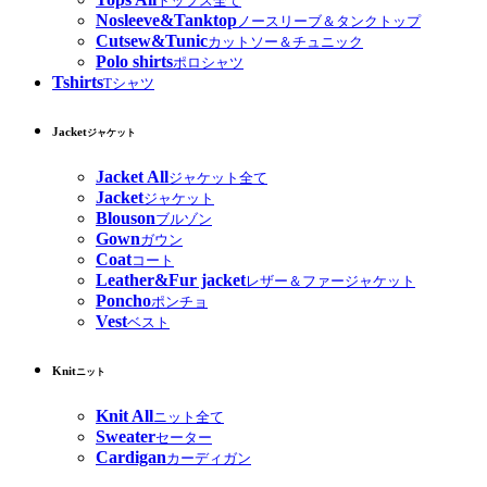
トップス全て
Nosleeve&Tanktop
ノースリーブ＆タンクトップ
Cutsew&Tunic
カットソー＆チュニック
Polo shirts
ポロシャツ
Tshirts
Tシャツ
Jacket
ジャケット
Jacket All
ジャケット全て
Jacket
ジャケット
Blouson
ブルゾン
Gown
ガウン
Coat
コート
Leather&Fur jacket
レザー＆ファージャケット
Poncho
ポンチョ
Vest
ベスト
Knit
ニット
Knit All
ニット全て
Sweater
セーター
Cardigan
カーディガン