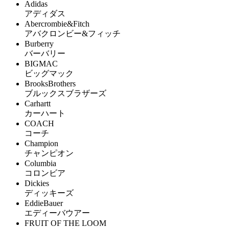
Adidas
アディダス
Abercrombie&Fitch
アバクロンビー&フィッチ
Burberry
バーバリー
BIGMAC
ビッグマック
BrooksBrothers
ブルックスブラザーズ
Carhartt
カーハート
COACH
コーチ
Champion
チャンピオン
Columbia
コロンビア
Dickies
ディッキーズ
EddieBauer
エディーバウアー
FRUIT OF THE LOOM