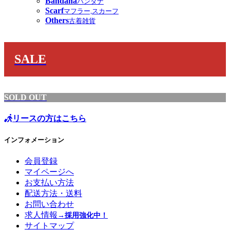
Bandana
バンダナ
Scarf
マフラー,スカーフ
Others
古着雑貨
SALE
SOLD OUT
リースの方はこちら
インフォメーション
会員登録
マイページへ
お支払い方法
配送方法・送料
お問い合わせ
求人情報
→採用強化中！
サイトマップ