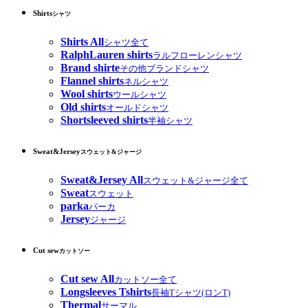
Shirts
シャツ
Shirts All
シャツ全て
RalphLauren shirts
ラルフローレンシャツ
Brand shirte
その他ブランドシャツ
Flannel shirts
ネルシャツ
Wool shirts
ウールシャツ
Old shirts
オールドシャツ
Shortsleeved shirts
半袖シャツ
Sweat&Jersey
スウェット&ジャージ
Sweat&Jersey All
スウェット&ジャージ全て
Sweat
スウェット
parka
パーカ
Jersey
ジャージ
Cut sew
カットソー
Cut sew All
カットソー全て
Longsleeves Tshirts
長袖Tシャツ(ロンT)
Thermal
サーマル