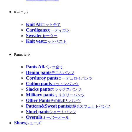
Knit
ニット
Knit All
ニット全て
Cardigans
カーディガン
Sweater
セーター
Knit vest
ニットベスト
Pants
パンツ
Pants All
パンツ全て
Denim pants
デニムパンツ
Corduroy pants
コーデュロイパンツ
Cotton pants
コットンパンツ
Slacks pants
スラックスパンツ
Military pants
ミリタリーパンツ
Other Pants
その他ポリパンツ
Pattern&Sweat pants
総柄&スウェットパンツ
Short pants
ショートパンツ
Overalls
オーバーオール
Shoes
シューズ