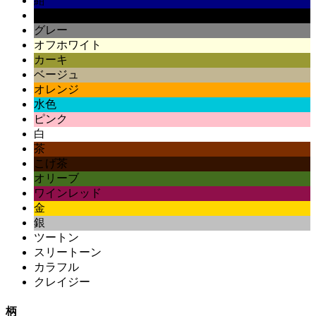
紺
黒
グレー
オフホワイト
カーキ
ベージュ
オレンジ
水色
ピンク
白
茶
こげ茶
オリーブ
ワインレッド
金
銀
ツートン
スリートーン
カラフル
クレイジー
柄