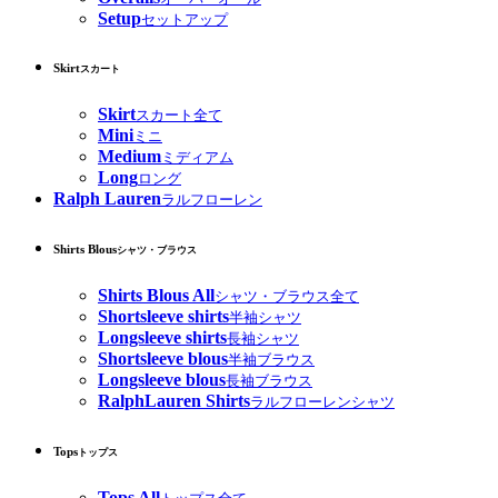
Setup
セットアップ
Skirt
スカート
Skirt
スカート全て
Mini
ミニ
Medium
ミディアム
Long
ロング
Ralph Lauren
ラルフローレン
Shirts Blous
シャツ・ブラウス
Shirts Blous All
シャツ・ブラウス全て
Shortsleeve shirts
半袖シャツ
Longsleeve shirts
長袖シャツ
Shortsleeve blous
半袖ブラウス
Longsleeve blous
長袖ブラウス
RalphLauren Shirts
ラルフローレンシャツ
Tops
トップス
Tops All