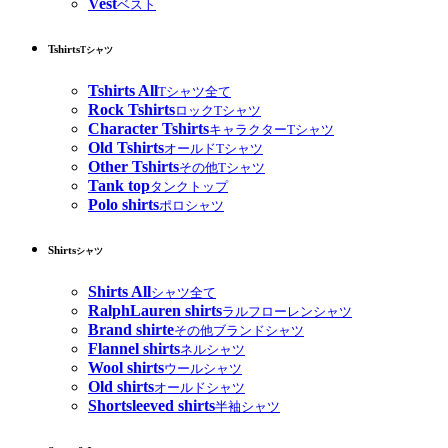
Vest
ベスト
Tshirts
Tシャツ
Tshirts All
Tシャツ全て
Rock Tshirts
ロックTシャツ
Character Tshirts
キャラクターTシャツ
Old Tshirts
オールドTシャツ
Other Tshirts
その他Tシャツ
Tank top
タンクトップ
Polo shirts
ポロシャツ
Shirts
シャツ
Shirts All
シャツ全て
RalphLauren shirts
ラルフローレンシャツ
Brand shirte
その他ブランドシャツ
Flannel shirts
ネルシャツ
Wool shirts
ウールシャツ
Old shirts
オールドシャツ
Shortsleeved shirts
半袖シャツ