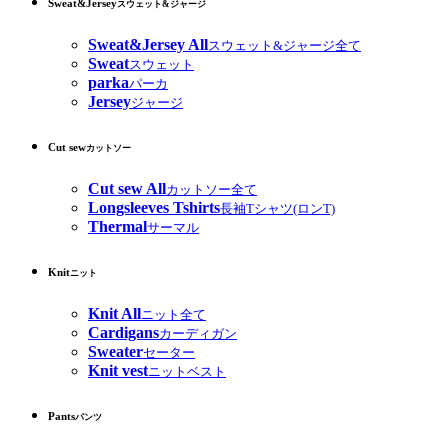
Sweat&Jersey
スウェット&ジャージ
Sweat&Jersey All
スウェット&ジャージ全て
Sweat
スウェット
parka
パーカ
Jersey
ジャージ
Cut sew
カットソー
Cut sew All
カットソー全て
Longsleeves Tshirts
長袖Tシャツ(ロンT)
Thermal
サーマル
Knit
ニット
Knit All
ニット全て
Cardigans
カーディガン
Sweater
セーター
Knit vest
ニットベスト
Pants
パンツ