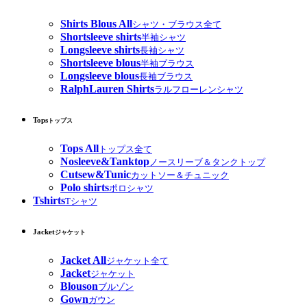
Shirts Blous All
シャツ・ブラウス全て
Shortsleeve shirts
半袖シャツ
Longsleeve shirts
長袖シャツ
Shortsleeve blous
半袖ブラウス
Longsleeve blous
長袖ブラウス
RalphLauren Shirts
ラルフローレンシャツ
Tops
トップス
Tops All
トップス全て
Nosleeve&Tanktop
ノースリーブ＆タンクトップ
Cutsew&Tunic
カットソー＆チュニック
Polo shirts
ポロシャツ
Tshirts
Tシャツ
Jacket
ジャケット
Jacket All
ジャケット全て
Jacket
ジャケット
Blouson
ブルゾン
Gown
ガウン