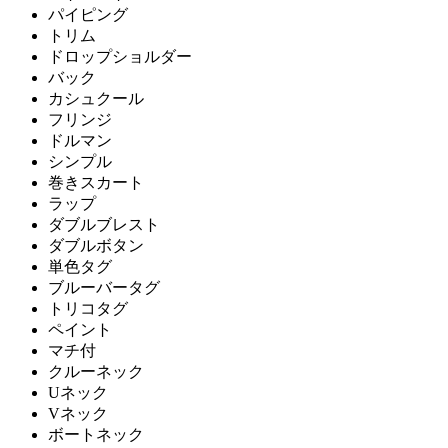
パイピング
トリム
ドロップショルダー
バック
カシュクール
フリンジ
ドルマン
シンプル
巻きスカート
ラップ
ダブルブレスト
ダブルボタン
単色タグ
ブルーバータグ
トリコタグ
ペイント
マチ付
クルーネック
Uネック
Vネック
ボートネック