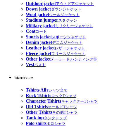
Outdoor jacket
アウトドアジャケット
Down jacket
ダウンジャケット
Wool jacket
ウールジャケット
Stadium jumper
スタジャン
Military jacket
ミリタリージャケット
Coat
コート
Sports jacket
スポーツジャケット
Denim jacket
デニムジャケット
Leather jacket
レザージャケット
Fleece jacket
フリースジャケット
Other jacket
テーラード,ハンティング等
Vest
ベスト
Tshirts
Tシャツ
Tshirts All
Tシャツ全て
Rock Tshirts
ロックTシャツ
Character Tshirts
キャラクターTシャツ
Old Tshirts
オールドTシャツ
Other Tshirts
その他Tシャツ
Tank top
タンクトップ
Polo shirts
ポロシャツ