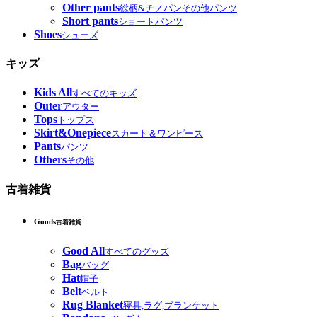
Other pants
総柄&チノパンその他パンツ
Short pants
ショートパンツ
Shoes
シューズ
キッズ
Kids All
すべてのキッズ
Outer
アウター
Tops
トップス
Skirt&Onepiece
スカート＆ワンピース
Pants
パンツ
Others
その他
古着雑貨
Goods
古着雑貨
Good All
すべてのグッズ
Bag
バッグ
Hat
帽子
Belt
ベルト
Rug Blanket
寝具,ラグ,ブランケット