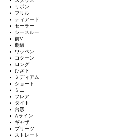
スタッズ
リボン
フリル
ティアード
セーラー
シースルー
前V
刺繍
ワッペン
コクーン
ロング
ひざ下
ミディアム
ショート
ミニ
フレア
タイト
台形
Aライン
ギャザー
プリーツ
ストレート