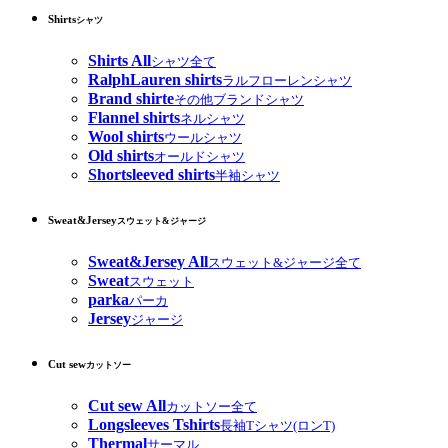
Shirts
シャツ
Shirts All
シャツ全て
RalphLauren shirts
ラルフローレンシャツ
Brand shirte
その他ブランドシャツ
Flannel shirts
ネルシャツ
Wool shirts
ウールシャツ
Old shirts
オールドシャツ
Shortsleeved shirts
半袖シャツ
Sweat&Jersey
スウェット&ジャージ
Sweat&Jersey All
スウェット&ジャージ全て
Sweat
スウェット
parka
パーカ
Jersey
ジャージ
Cut sew
カットソー
Cut sew All
カットソー全て
Longsleeves Tshirts
長袖Tシャツ(ロンT)
Thermal
サーマル