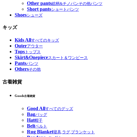
Other pants
総柄&チノパンその他パンツ
Short pants
ショートパンツ
Shoes
シューズ
キッズ
Kids All
すべてのキッズ
Outer
アウター
Tops
トップス
Skirt&Onepiece
スカート＆ワンピース
Pants
パンツ
Others
その他
古着雑貨
Goods
古着雑貨
Good All
すべてのグッズ
Bag
バッグ
Hat
帽子
Belt
ベルト
Rug Blanket
寝具,ラグ,ブランケット