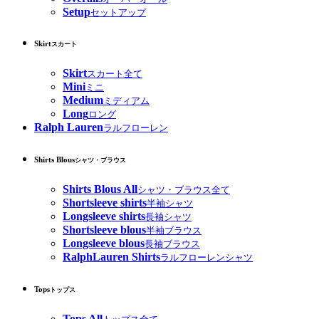
Setup
セットアップ
Skirt
スカート
Skirt
スカート全て
Mini
ミニ
Medium
ミディアム
Long
ロング
Ralph Lauren
ラルフローレン
Shirts Blous
シャツ・ブラウス
Shirts Blous All
シャツ・ブラウス全て
Shortsleeve shirts
半袖シャツ
Longsleeve shirts
長袖シャツ
Shortsleeve blous
半袖ブラウス
Longsleeve blous
長袖ブラウス
RalphLauren Shirts
ラルフローレンシャツ
Tops
トップス
Tops All