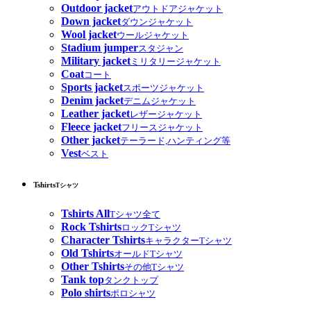
Outdoor jacket
アウトドアジャケット
Down jacket
ダウンジャケット
Wool jacket
ウールジャケット
Stadium jumper
スタジャン
Military jacket
ミリタリージャケット
Coat
コート
Sports jacket
スポーツジャケット
Denim jacket
デニムジャケット
Leather jacket
レザージャケット
Fleece jacket
フリースジャケット
Other jacket
テーラード,ハンティング等
Vest
ベスト
Tshirts
Tシャツ
Tshirts All
Tシャツ全て
Rock Tshirts
ロックTシャツ
Character Tshirts
キャラクターTシャツ
Old Tshirts
オールドTシャツ
Other Tshirts
その他Tシャツ
Tank top
タンクトップ
Polo shirts
ポロシャツ