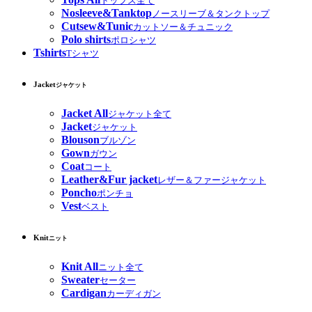
トップス全て
Nosleeve&Tanktop
ノースリーブ＆タンクトップ
Cutsew&Tunic
カットソー＆チュニック
Polo shirts
ポロシャツ
Tshirts
Tシャツ
Jacket
ジャケット
Jacket All
ジャケット全て
Jacket
ジャケット
Blouson
ブルゾン
Gown
ガウン
Coat
コート
Leather&Fur jacket
レザー＆ファージャケット
Poncho
ポンチョ
Vest
ベスト
Knit
ニット
Knit All
ニット全て
Sweater
セーター
Cardigan
カーディガン