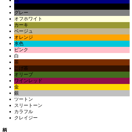
紺
黒
グレー
オフホワイト
カーキ
ベージュ
オレンジ
水色
ピンク
白
茶
こげ茶
オリーブ
ワインレッド
金
銀
ツートン
スリートーン
カラフル
クレイジー
柄