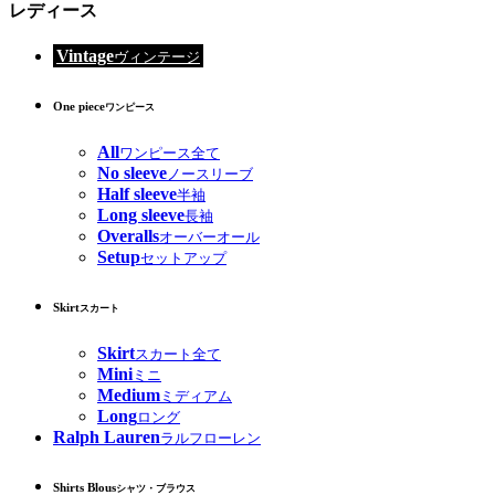
レディース
Vintage
ヴィンテージ
One piece
ワンピース
All
ワンピース全て
No sleeve
ノースリーブ
Half sleeve
半袖
Long sleeve
長袖
Overalls
オーバーオール
Setup
セットアップ
Skirt
スカート
Skirt
スカート全て
Mini
ミニ
Medium
ミディアム
Long
ロング
Ralph Lauren
ラルフローレン
Shirts Blous
シャツ・ブラウス