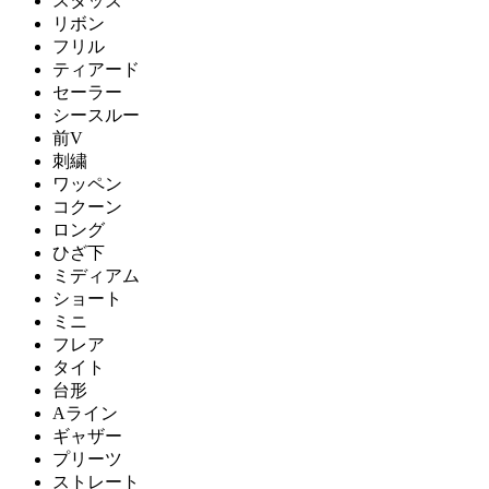
スタッズ
リボン
フリル
ティアード
セーラー
シースルー
前V
刺繍
ワッペン
コクーン
ロング
ひざ下
ミディアム
ショート
ミニ
フレア
タイト
台形
Aライン
ギャザー
プリーツ
ストレート