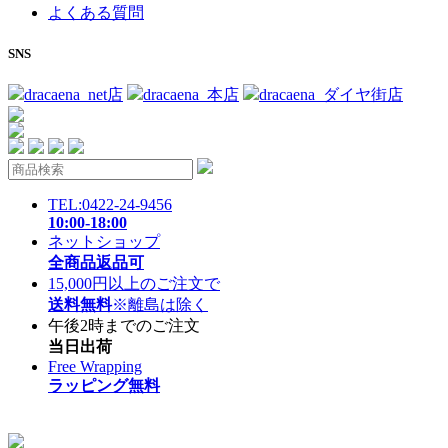
よくある質問
SNS
dracaena_net店
dracaena_本店
dracaena_ダイヤ街店
TEL:0422-24-9456
10:00-18:00
ネットショップ
全商品返品可
15,000円以上のご注文で
送料無料
※離島は除く
午後2時までのご注文
当日出荷
Free Wrapping
ラッピング無料