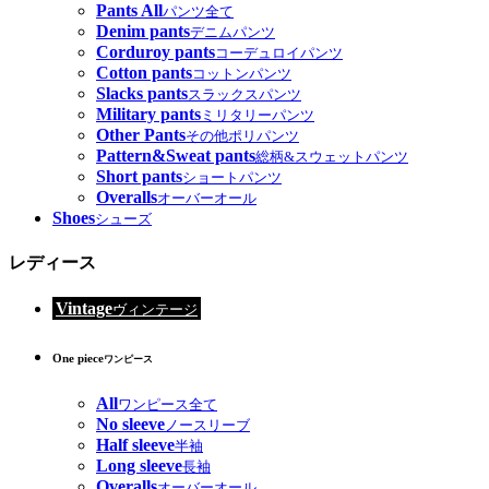
Pants All
パンツ全て
Denim pants
デニムパンツ
Corduroy pants
コーデュロイパンツ
Cotton pants
コットンパンツ
Slacks pants
スラックスパンツ
Military pants
ミリタリーパンツ
Other Pants
その他ポリパンツ
Pattern&Sweat pants
総柄&スウェットパンツ
Short pants
ショートパンツ
Overalls
オーバーオール
Shoes
シューズ
レディース
Vintage
ヴィンテージ
One piece
ワンピース
All
ワンピース全て
No sleeve
ノースリーブ
Half sleeve
半袖
Long sleeve
長袖
Overalls
オーバーオール