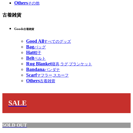
Others
その他
古着雑貨
Goods
古着雑貨
Good All
すべてのグッズ
Bag
バッグ
Hat
帽子
Belt
ベルト
Rug Blanket
寝具,ラグ,ブランケット
Bandana
バンダナ
Scarf
マフラー,スカーフ
Others
古着雑貨
SALE
SOLD OUT