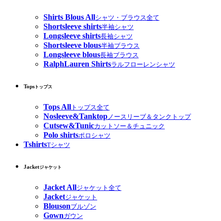
Shirts Blous All
シャツ・ブラウス全て
Shortsleeve shirts
半袖シャツ
Longsleeve shirts
長袖シャツ
Shortsleeve blous
半袖ブラウス
Longsleeve blous
長袖ブラウス
RalphLauren Shirts
ラルフローレンシャツ
Tops
トップス
Tops All
トップス全て
Nosleeve&Tanktop
ノースリーブ＆タンクトップ
Cutsew&Tunic
カットソー＆チュニック
Polo shirts
ポロシャツ
Tshirts
Tシャツ
Jacket
ジャケット
Jacket All
ジャケット全て
Jacket
ジャケット
Blouson
ブルゾン
Gown
ガウン