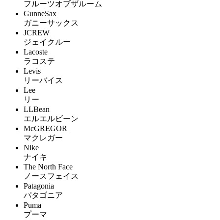
フルーツオブザルーム
GunneSax
ガニーサックス
JCREW
ジェイクルー
Lacoste
ラコステ
Levis
リーバイス
Lee
リー
LLBean
エルエルビーン
McGREGOR
マクレガー
Nike
ナイキ
The North Face
ノースフェイス
Patagonia
パタゴニア
Puma
プーマ