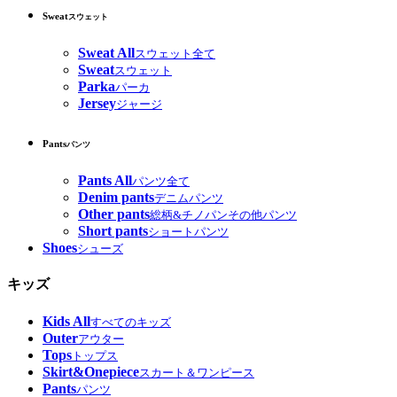
Sweat
スウェット
Sweat All
スウェット全て
Sweat
スウェット
Parka
パーカ
Jersey
ジャージ
Pants
パンツ
Pants All
パンツ全て
Denim pants
デニムパンツ
Other pants
総柄&チノパンその他パンツ
Short pants
ショートパンツ
Shoes
シューズ
キッズ
Kids All
すべてのキッズ
Outer
アウター
Tops
トップス
Skirt&Onepiece
スカート＆ワンピース
Pants
パンツ