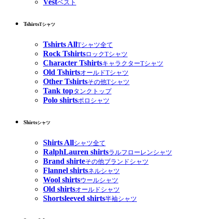
Vest
ベスト
Tshirts
Tシャツ
Tshirts All
Tシャツ全て
Rock Tshirts
ロックTシャツ
Character Tshirts
キャラクターTシャツ
Old Tshirts
オールドTシャツ
Other Tshirts
その他Tシャツ
Tank top
タンクトップ
Polo shirts
ポロシャツ
Shirts
シャツ
Shirts All
シャツ全て
RalphLauren shirts
ラルフローレンシャツ
Brand shirte
その他ブランドシャツ
Flannel shirts
ネルシャツ
Wool shirts
ウールシャツ
Old shirts
オールドシャツ
Shortsleeved shirts
半袖シャツ