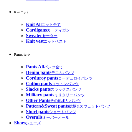
Knit
ニット
Knit All
ニット全て
Cardigans
カーディガン
Sweater
セーター
Knit vest
ニットベスト
Pants
パンツ
Pants All
パンツ全て
Denim pants
デニムパンツ
Corduroy pants
コーデュロイパンツ
Cotton pants
コットンパンツ
Slacks pants
スラックスパンツ
Military pants
ミリタリーパンツ
Other Pants
その他ポリパンツ
Pattern&Sweat pants
総柄&スウェットパンツ
Short pants
ショートパンツ
Overalls
オーバーオール
Shoes
シューズ