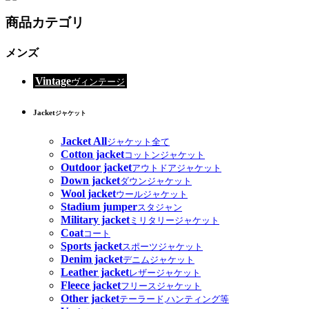
商品カテゴリ
メンズ
Vintage
ヴィンテージ
Jacket
ジャケット
Jacket All
ジャケット全て
Cotton jacket
コットンジャケット
Outdoor jacket
アウトドアジャケット
Down jacket
ダウンジャケット
Wool jacket
ウールジャケット
Stadium jumper
スタジャン
Military jacket
ミリタリージャケット
Coat
コート
Sports jacket
スポーツジャケット
Denim jacket
デニムジャケット
Leather jacket
レザージャケット
Fleece jacket
フリースジャケット
Other jacket
テーラード,ハンティング等