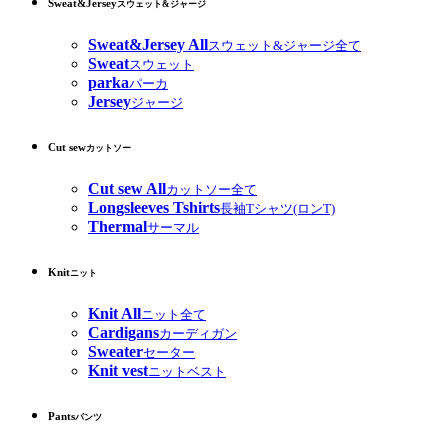
Sweat&Jersey
スウェット&ジャージ
Sweat&Jersey All
スウェット&ジャージ全て
Sweat
スウェット
parka
パーカ
Jersey
ジャージ
Cut sew
カットソー
Cut sew All
カットソー全て
Longsleeves Tshirts
長袖Tシャツ(ロンT)
Thermal
サーマル
Knit
ニット
Knit All
ニット全て
Cardigans
カーディガン
Sweater
セーター
Knit vest
ニットベスト
Pants
パンツ