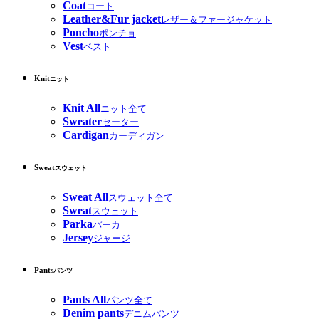
Coat
コート
Leather&Fur jacket
レザー＆ファージャケット
Poncho
ポンチョ
Vest
ベスト
Knit
ニット
Knit All
ニット全て
Sweater
セーター
Cardigan
カーディガン
Sweat
スウェット
Sweat All
スウェット全て
Sweat
スウェット
Parka
パーカ
Jersey
ジャージ
Pants
パンツ
Pants All
パンツ全て
Denim pants
デニムパンツ