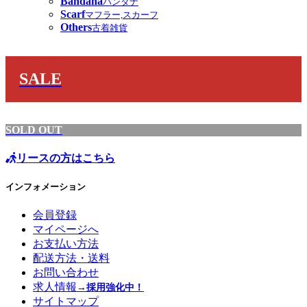
Bandana
バンダナ
Scarf
マフラー,スカーフ
Others
古着雑貨
SALE
SOLD OUT
リースの方はこちら
インフォメーション
会員登録
マイページへ
お支払い方法
配送方法・送料
お問い合わせ
求人情報
→採用強化中！
サイトマップ