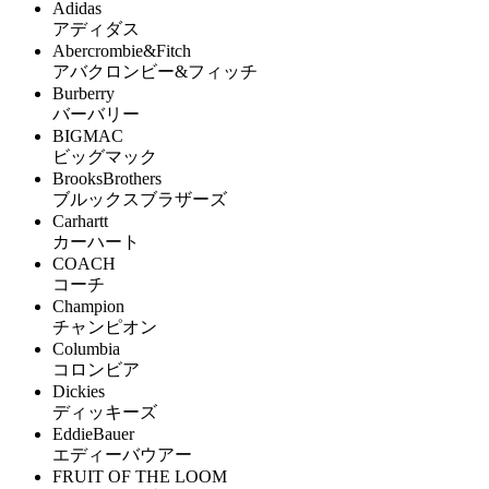
Adidas
アディダス
Abercrombie&Fitch
アバクロンビー&フィッチ
Burberry
バーバリー
BIGMAC
ビッグマック
BrooksBrothers
ブルックスブラザーズ
Carhartt
カーハート
COACH
コーチ
Champion
チャンピオン
Columbia
コロンビア
Dickies
ディッキーズ
EddieBauer
エディーバウアー
FRUIT OF THE LOOM