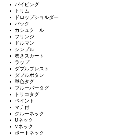
パイピング
トリム
ドロップショルダー
バック
カシュクール
フリンジ
ドルマン
シンプル
巻きスカート
ラップ
ダブルブレスト
ダブルボタン
単色タグ
ブルーバータグ
トリコタグ
ペイント
マチ付
クルーネック
Uネック
Vネック
ボートネック