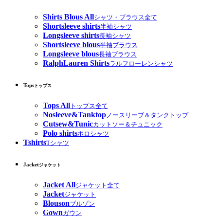
Shirts Blous All
シャツ・ブラウス全て
Shortsleeve shirts
半袖シャツ
Longsleeve shirts
長袖シャツ
Shortsleeve blous
半袖ブラウス
Longsleeve blous
長袖ブラウス
RalphLauren Shirts
ラルフローレンシャツ
Tops
トップス
Tops All
トップス全て
Nosleeve&Tanktop
ノースリーブ＆タンクトップ
Cutsew&Tunic
カットソー＆チュニック
Polo shirts
ポロシャツ
Tshirts
Tシャツ
Jacket
ジャケット
Jacket All
ジャケット全て
Jacket
ジャケット
Blouson
ブルゾン
Gown
ガウン