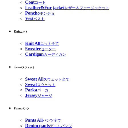
Coat
コート
Leather&Fur jacket
レザー＆ファージャケット
Poncho
ポンチョ
Vest
ベスト
Knit
ニット
Knit All
ニット全て
Sweater
セーター
Cardigan
カーディガン
Sweat
スウェット
Sweat All
スウェット全て
Sweat
スウェット
Parka
パーカ
Jersey
ジャージ
Pants
パンツ
Pants All
パンツ全て
Denim pants
デニムパンツ