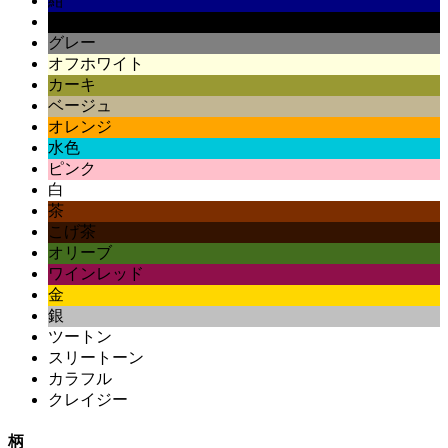
紺
黒
グレー
オフホワイト
カーキ
ベージュ
オレンジ
水色
ピンク
白
茶
こげ茶
オリーブ
ワインレッド
金
銀
ツートン
スリートーン
カラフル
クレイジー
柄