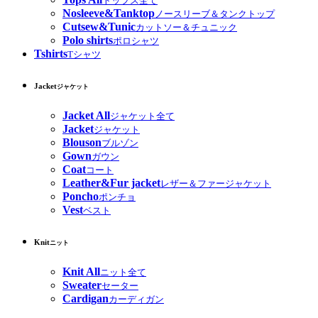
トップス全て
Nosleeve&Tanktop
ノースリーブ＆タンクトップ
Cutsew&Tunic
カットソー＆チュニック
Polo shirts
ポロシャツ
Tshirts
Tシャツ
Jacket
ジャケット
Jacket All
ジャケット全て
Jacket
ジャケット
Blouson
ブルゾン
Gown
ガウン
Coat
コート
Leather&Fur jacket
レザー＆ファージャケット
Poncho
ポンチョ
Vest
ベスト
Knit
ニット
Knit All
ニット全て
Sweater
セーター
Cardigan
カーディガン