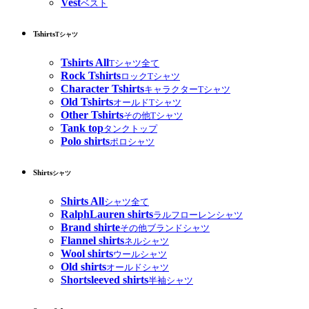
Vest
ベスト
Tshirts
Tシャツ
Tshirts All
Tシャツ全て
Rock Tshirts
ロックTシャツ
Character Tshirts
キャラクターTシャツ
Old Tshirts
オールドTシャツ
Other Tshirts
その他Tシャツ
Tank top
タンクトップ
Polo shirts
ポロシャツ
Shirts
シャツ
Shirts All
シャツ全て
RalphLauren shirts
ラルフローレンシャツ
Brand shirte
その他ブランドシャツ
Flannel shirts
ネルシャツ
Wool shirts
ウールシャツ
Old shirts
オールドシャツ
Shortsleeved shirts
半袖シャツ