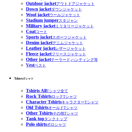
Outdoor jacket
アウトドアジャケット
Down jacket
ダウンジャケット
Wool jacket
ウールジャケット
Stadium jumper
スタジャン
Military jacket
ミリタリージャケット
Coat
コート
Sports jacket
スポーツジャケット
Denim jacket
デニムジャケット
Leather jacket
レザージャケット
Fleece jacket
フリースジャケット
Other jacket
テーラード,ハンティング等
Vest
ベスト
Tshirts
Tシャツ
Tshirts All
Tシャツ全て
Rock Tshirts
ロックTシャツ
Character Tshirts
キャラクターTシャツ
Old Tshirts
オールドTシャツ
Other Tshirts
その他Tシャツ
Tank top
タンクトップ
Polo shirts
ポロシャツ