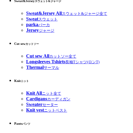
Sweat&Jersey
スウェット&ジャージ
Sweat&Jersey All
スウェット&ジャージ全て
Sweat
スウェット
parka
パーカ
Jersey
ジャージ
Cut sew
カットソー
Cut sew All
カットソー全て
Longsleeves Tshirts
長袖Tシャツ(ロンT)
Thermal
サーマル
Knit
ニット
Knit All
ニット全て
Cardigans
カーディガン
Sweater
セーター
Knit vest
ニットベスト
Pants
パンツ