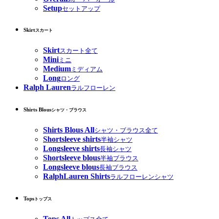
Setup
セットアップ
Skirt
スカート
Skirt
スカート全て
Mini
ミニ
Medium
ミディアム
Long
ロング
Ralph Lauren
ラルフローレン
Shirts Blous
シャツ・ブラウス
Shirts Blous All
シャツ・ブラウス全て
Shortsleeve shirts
半袖シャツ
Longsleeve shirts
長袖シャツ
Shortsleeve blous
半袖ブラウス
Longsleeve blous
長袖ブラウス
RalphLauren Shirts
ラルフローレンシャツ
Tops
トップス
Tops All