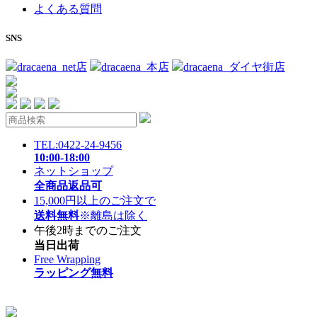
よくある質問
SNS
dracaena_net店
dracaena_本店
dracaena_ダイヤ街店
TEL:0422-24-9456
10:00-18:00
ネットショップ
全商品返品可
15,000円以上のご注文で
送料無料
※離島は除く
午後2時までのご注文
当日出荷
Free Wrapping
ラッピング無料