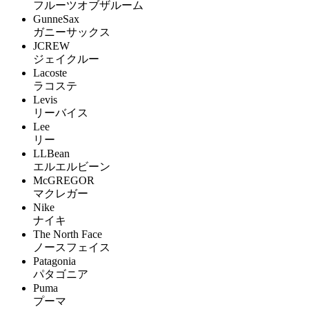
フルーツオブザルーム
GunneSax
ガニーサックス
JCREW
ジェイクルー
Lacoste
ラコステ
Levis
リーバイス
Lee
リー
LLBean
エルエルビーン
McGREGOR
マクレガー
Nike
ナイキ
The North Face
ノースフェイス
Patagonia
パタゴニア
Puma
プーマ