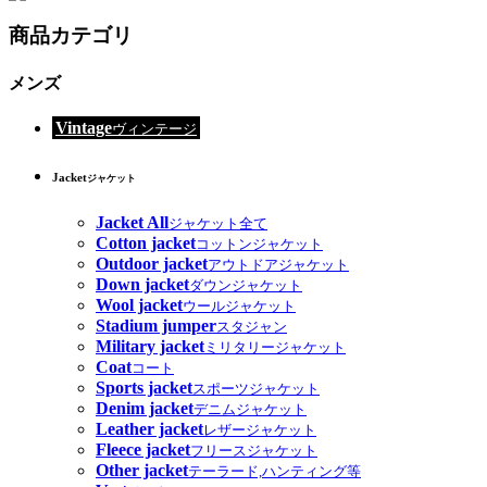
商品カテゴリ
メンズ
Vintage
ヴィンテージ
Jacket
ジャケット
Jacket All
ジャケット全て
Cotton jacket
コットンジャケット
Outdoor jacket
アウトドアジャケット
Down jacket
ダウンジャケット
Wool jacket
ウールジャケット
Stadium jumper
スタジャン
Military jacket
ミリタリージャケット
Coat
コート
Sports jacket
スポーツジャケット
Denim jacket
デニムジャケット
Leather jacket
レザージャケット
Fleece jacket
フリースジャケット
Other jacket
テーラード,ハンティング等