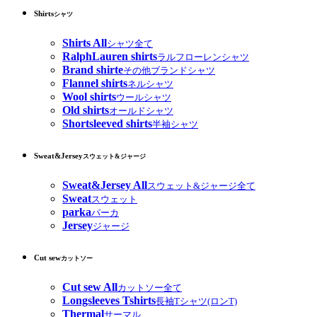
Shirts
シャツ
Shirts All
シャツ全て
RalphLauren shirts
ラルフローレンシャツ
Brand shirte
その他ブランドシャツ
Flannel shirts
ネルシャツ
Wool shirts
ウールシャツ
Old shirts
オールドシャツ
Shortsleeved shirts
半袖シャツ
Sweat&Jersey
スウェット&ジャージ
Sweat&Jersey All
スウェット&ジャージ全て
Sweat
スウェット
parka
パーカ
Jersey
ジャージ
Cut sew
カットソー
Cut sew All
カットソー全て
Longsleeves Tshirts
長袖Tシャツ(ロンT)
Thermal
サーマル