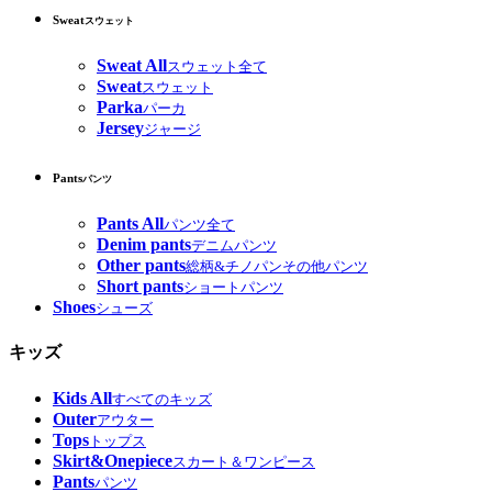
Sweat
スウェット
Sweat All
スウェット全て
Sweat
スウェット
Parka
パーカ
Jersey
ジャージ
Pants
パンツ
Pants All
パンツ全て
Denim pants
デニムパンツ
Other pants
総柄&チノパンその他パンツ
Short pants
ショートパンツ
Shoes
シューズ
キッズ
Kids All
すべてのキッズ
Outer
アウター
Tops
トップス
Skirt&Onepiece
スカート＆ワンピース
Pants
パンツ