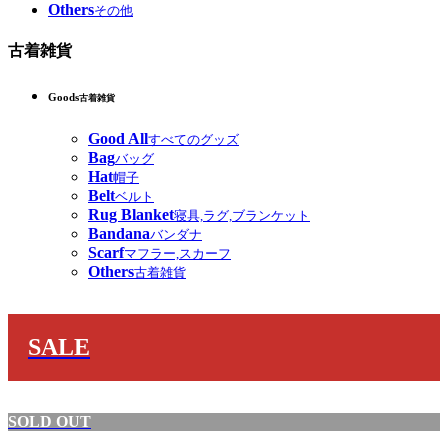
Others
その他
古着雑貨
Goods
古着雑貨
Good All
すべてのグッズ
Bag
バッグ
Hat
帽子
Belt
ベルト
Rug Blanket
寝具,ラグ,ブランケット
Bandana
バンダナ
Scarf
マフラー,スカーフ
Others
古着雑貨
SALE
SOLD OUT