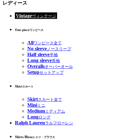
レディース
Vintage
ヴィンテージ
One piece
ワンピース
All
ワンピース全て
No sleeve
ノースリーブ
Half sleeve
半袖
Long sleeve
長袖
Overalls
オーバーオール
Setup
セットアップ
Skirt
スカート
Skirt
スカート全て
Mini
ミニ
Medium
ミディアム
Long
ロング
Ralph Lauren
ラルフローレン
Shirts Blous
シャツ・ブラウス