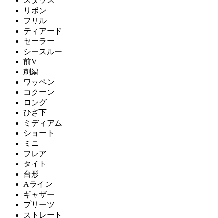
スタッズ
リボン
フリル
ティアード
セーラー
シースルー
前V
刺繍
ワッペン
コクーン
ロング
ひざ下
ミディアム
ショート
ミニ
フレア
タイト
台形
Aライン
ギャザー
プリーツ
ストレート