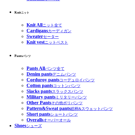
Knit
ニット
Knit All
ニット全て
Cardigans
カーディガン
Sweater
セーター
Knit vest
ニットベスト
Pants
パンツ
Pants All
パンツ全て
Denim pants
デニムパンツ
Corduroy pants
コーデュロイパンツ
Cotton pants
コットンパンツ
Slacks pants
スラックスパンツ
Military pants
ミリタリーパンツ
Other Pants
その他ポリパンツ
Pattern&Sweat pants
総柄&スウェットパンツ
Short pants
ショートパンツ
Overalls
オーバーオール
Shoes
シューズ