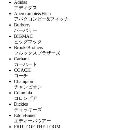
Adidas
アディダス
Abercrombie&Fitch
アバクロンビー&フィッチ
Burberry
バーバリー
BIGMAC
ビッグマック
BrooksBrothers
ブルックスブラザーズ
Carhartt
カーハート
COACH
コーチ
Champion
チャンピオン
Columbia
コロンビア
Dickies
ディッキーズ
EddieBauer
エディーバウアー
FRUIT OF THE LOOM