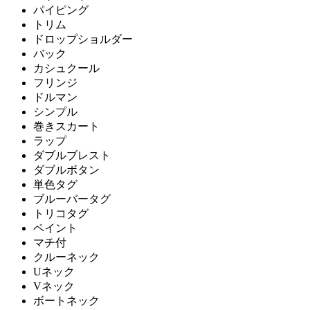
パイピング
トリム
ドロップショルダー
バック
カシュクール
フリンジ
ドルマン
シンプル
巻きスカート
ラップ
ダブルブレスト
ダブルボタン
単色タグ
ブルーバータグ
トリコタグ
ペイント
マチ付
クルーネック
Uネック
Vネック
ボートネック