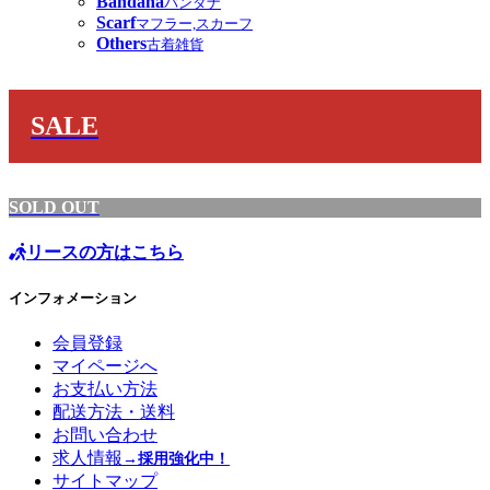
Bandana
バンダナ
Scarf
マフラー,スカーフ
Others
古着雑貨
SALE
SOLD OUT
リースの方はこちら
インフォメーション
会員登録
マイページへ
お支払い方法
配送方法・送料
お問い合わせ
求人情報
→採用強化中！
サイトマップ