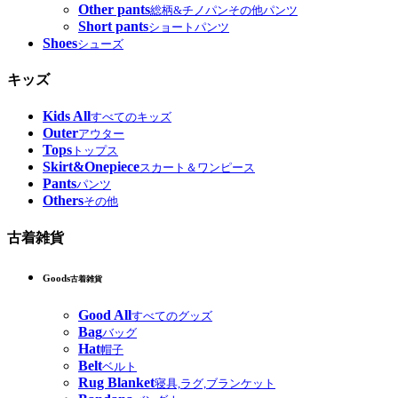
Other pants
総柄&チノパンその他パンツ
Short pants
ショートパンツ
Shoes
シューズ
キッズ
Kids All
すべてのキッズ
Outer
アウター
Tops
トップス
Skirt&Onepiece
スカート＆ワンピース
Pants
パンツ
Others
その他
古着雑貨
Goods
古着雑貨
Good All
すべてのグッズ
Bag
バッグ
Hat
帽子
Belt
ベルト
Rug Blanket
寝具,ラグ,ブランケット