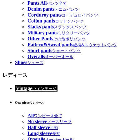
Pants All
パンツ全て
Denim pants
デニムパンツ
Corduroy pants
コーデュロイパンツ
Cotton pants
コットンパンツ
Slacks pants
スラックスパンツ
Military pants
ミリタリーパンツ
Other Pants
その他ポリパンツ
Pattern&Sweat pants
総柄&スウェットパンツ
Short pants
ショートパンツ
Overalls
オーバーオール
Shoes
シューズ
レディース
Vintage
ヴィンテージ
One piece
ワンピース
All
ワンピース全て
No sleeve
ノースリーブ
Half sleeve
半袖
Long sleeve
長袖
Overalls
オーバーオール