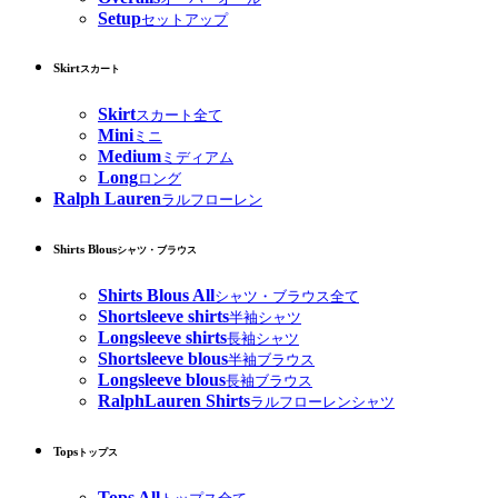
Setup
セットアップ
Skirt
スカート
Skirt
スカート全て
Mini
ミニ
Medium
ミディアム
Long
ロング
Ralph Lauren
ラルフローレン
Shirts Blous
シャツ・ブラウス
Shirts Blous All
シャツ・ブラウス全て
Shortsleeve shirts
半袖シャツ
Longsleeve shirts
長袖シャツ
Shortsleeve blous
半袖ブラウス
Longsleeve blous
長袖ブラウス
RalphLauren Shirts
ラルフローレンシャツ
Tops
トップス
Tops All