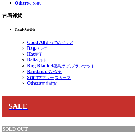
Others
その他
古着雑貨
Goods
古着雑貨
Good All
すべてのグッズ
Bag
バッグ
Hat
帽子
Belt
ベルト
Rug Blanket
寝具,ラグ,ブランケット
Bandana
バンダナ
Scarf
マフラー,スカーフ
Others
古着雑貨
SALE
SOLD OUT