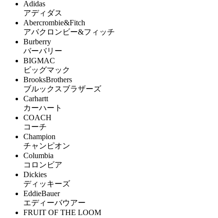
Adidas
アディダス
Abercrombie&Fitch
アバクロンビー&フィッチ
Burberry
バーバリー
BIGMAC
ビッグマック
BrooksBrothers
ブルックスブラザーズ
Carhartt
カーハート
COACH
コーチ
Champion
チャンピオン
Columbia
コロンビア
Dickies
ディッキーズ
EddieBauer
エディーバウアー
FRUIT OF THE LOOM