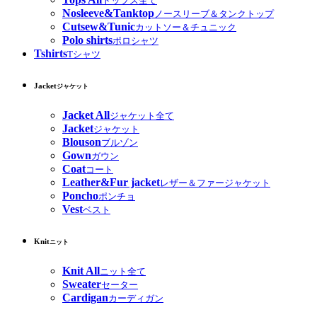
トップス全て
Nosleeve&Tanktop
ノースリーブ＆タンクトップ
Cutsew&Tunic
カットソー＆チュニック
Polo shirts
ポロシャツ
Tshirts
Tシャツ
Jacket
ジャケット
Jacket All
ジャケット全て
Jacket
ジャケット
Blouson
ブルゾン
Gown
ガウン
Coat
コート
Leather&Fur jacket
レザー＆ファージャケット
Poncho
ポンチョ
Vest
ベスト
Knit
ニット
Knit All
ニット全て
Sweater
セーター
Cardigan
カーディガン