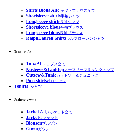
Shirts Blous All
シャツ・ブラウス全て
Shortsleeve shirts
半袖シャツ
Longsleeve shirts
長袖シャツ
Shortsleeve blous
半袖ブラウス
Longsleeve blous
長袖ブラウス
RalphLauren Shirts
ラルフローレンシャツ
Tops
トップス
Tops All
トップス全て
Nosleeve&Tanktop
ノースリーブ＆タンクトップ
Cutsew&Tunic
カットソー＆チュニック
Polo shirts
ポロシャツ
Tshirts
Tシャツ
Jacket
ジャケット
Jacket All
ジャケット全て
Jacket
ジャケット
Blouson
ブルゾン
Gown
ガウン