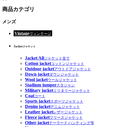
商品カテゴリ
メンズ
Vintage
ヴィンテージ
Jacket
ジャケット
Jacket All
ジャケット全て
Cotton jacket
コットンジャケット
Outdoor jacket
アウトドアジャケット
Down jacket
ダウンジャケット
Wool jacket
ウールジャケット
Stadium jumper
スタジャン
Military jacket
ミリタリージャケット
Coat
コート
Sports jacket
スポーツジャケット
Denim jacket
デニムジャケット
Leather jacket
レザージャケット
Fleece jacket
フリースジャケット
Other jacket
テーラード,ハンティング等