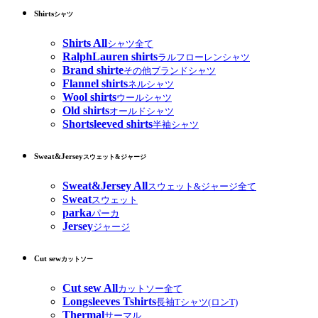
Shirts
シャツ
Shirts All
シャツ全て
RalphLauren shirts
ラルフローレンシャツ
Brand shirte
その他ブランドシャツ
Flannel shirts
ネルシャツ
Wool shirts
ウールシャツ
Old shirts
オールドシャツ
Shortsleeved shirts
半袖シャツ
Sweat&Jersey
スウェット&ジャージ
Sweat&Jersey All
スウェット&ジャージ全て
Sweat
スウェット
parka
パーカ
Jersey
ジャージ
Cut sew
カットソー
Cut sew All
カットソー全て
Longsleeves Tshirts
長袖Tシャツ(ロンT)
Thermal
サーマル