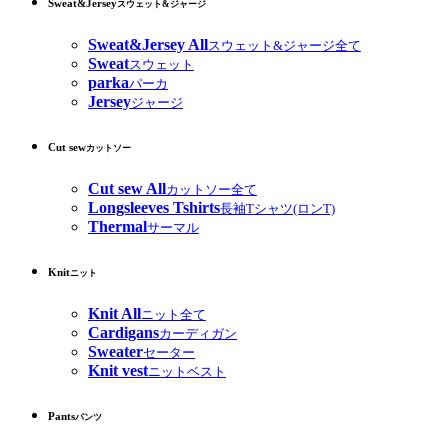
Sweat&Jersey
スウェット&ジャージ
Sweat&Jersey All
スウェット&ジャージ全て
Sweat
スウェット
parka
パーカ
Jersey
ジャージ
Cut sew
カットソー
Cut sew All
カットソー全て
Longsleeves Tshirts
長袖Tシャツ(ロンT)
Thermal
サーマル
Knit
ニット
Knit All
ニット全て
Cardigans
カーディガン
Sweater
セーター
Knit vest
ニットベスト
Pants
パンツ