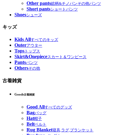
Other pants
総柄&チノパンその他パンツ
Short pants
ショートパンツ
Shoes
シューズ
キッズ
Kids All
すべてのキッズ
Outer
アウター
Tops
トップス
Skirt&Onepiece
スカート＆ワンピース
Pants
パンツ
Others
その他
古着雑貨
Goods
古着雑貨
Good All
すべてのグッズ
Bag
バッグ
Hat
帽子
Belt
ベルト
Rug Blanket
寝具,ラグ,ブランケット