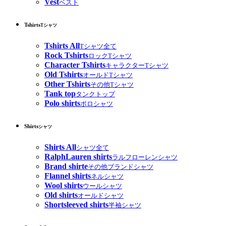
Vest
ベスト
Tshirts
Tシャツ
Tshirts All
Tシャツ全て
Rock Tshirts
ロックTシャツ
Character Tshirts
キャラクターTシャツ
Old Tshirts
オールドTシャツ
Other Tshirts
その他Tシャツ
Tank top
タンクトップ
Polo shirts
ポロシャツ
Shirts
シャツ
Shirts All
シャツ全て
RalphLauren shirts
ラルフローレンシャツ
Brand shirte
その他ブランドシャツ
Flannel shirts
ネルシャツ
Wool shirts
ウールシャツ
Old shirts
オールドシャツ
Shortsleeved shirts
半袖シャツ