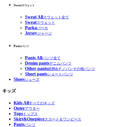
Sweat
スウェット
Sweat All
スウェット全て
Sweat
スウェット
Parka
パーカ
Jersey
ジャージ
Pants
パンツ
Pants All
パンツ全て
Denim pants
デニムパンツ
Other pants
総柄&チノパンその他パンツ
Short pants
ショートパンツ
Shoes
シューズ
キッズ
Kids All
すべてのキッズ
Outer
アウター
Tops
トップス
Skirt&Onepiece
スカート＆ワンピース
Pants
パンツ