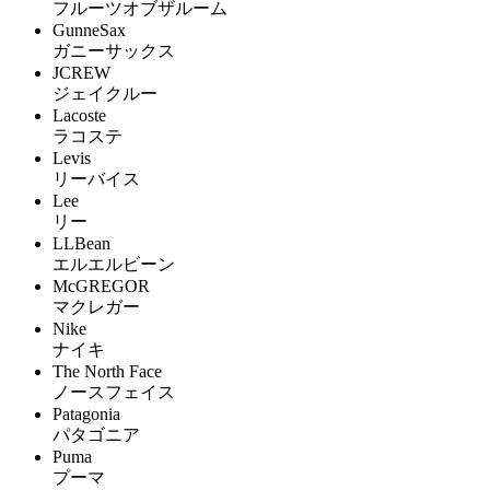
フルーツオブザルーム
GunneSax
ガニーサックス
JCREW
ジェイクルー
Lacoste
ラコステ
Levis
リーバイス
Lee
リー
LLBean
エルエルビーン
McGREGOR
マクレガー
Nike
ナイキ
The North Face
ノースフェイス
Patagonia
パタゴニア
Puma
プーマ