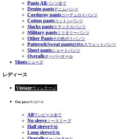
Pants All
パンツ全て
Denim pants
デニムパンツ
Corduroy pants
コーデュロイパンツ
Cotton pants
コットンパンツ
Slacks pants
スラックスパンツ
Military pants
ミリタリーパンツ
Other Pants
その他ポリパンツ
Pattern&Sweat pants
総柄&スウェットパンツ
Short pants
ショートパンツ
Overalls
オーバーオール
Shoes
シューズ
レディース
Vintage
ヴィンテージ
One piece
ワンピース
All
ワンピース全て
No sleeve
ノースリーブ
Half sleeve
半袖
Long sleeve
長袖
Overalls
オーバーオール