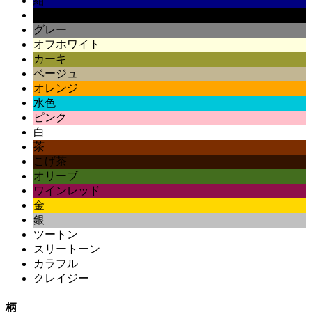
紺
黒
グレー
オフホワイト
カーキ
ベージュ
オレンジ
水色
ピンク
白
茶
こげ茶
オリーブ
ワインレッド
金
銀
ツートン
スリートーン
カラフル
クレイジー
柄