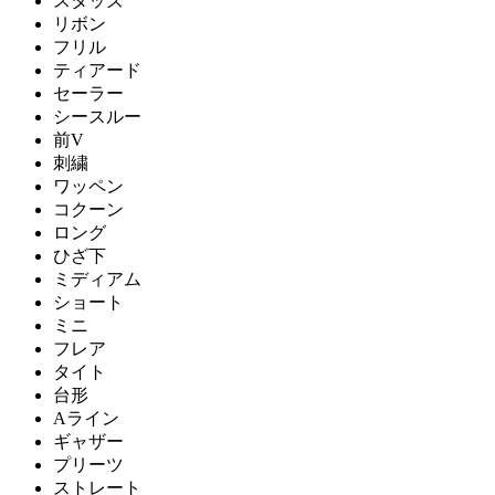
スタッズ
リボン
フリル
ティアード
セーラー
シースルー
前V
刺繍
ワッペン
コクーン
ロング
ひざ下
ミディアム
ショート
ミニ
フレア
タイト
台形
Aライン
ギャザー
プリーツ
ストレート