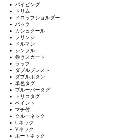
パイピング
トリム
ドロップショルダー
バック
カシュクール
フリンジ
ドルマン
シンプル
巻きスカート
ラップ
ダブルブレスト
ダブルボタン
単色タグ
ブルーバータグ
トリコタグ
ペイント
マチ付
クルーネック
Uネック
Vネック
ボートネック