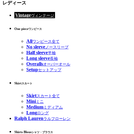
レディース
Vintage
ヴィンテージ
One piece
ワンピース
All
ワンピース全て
No sleeve
ノースリーブ
Half sleeve
半袖
Long sleeve
長袖
Overalls
オーバーオール
Setup
セットアップ
Skirt
スカート
Skirt
スカート全て
Mini
ミニ
Medium
ミディアム
Long
ロング
Ralph Lauren
ラルフローレン
Shirts Blous
シャツ・ブラウス