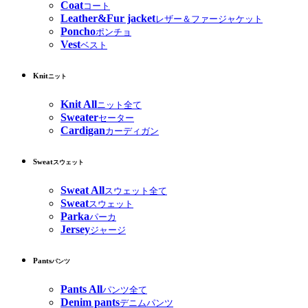
Coat
コート
Leather&Fur jacket
レザー＆ファージャケット
Poncho
ポンチョ
Vest
ベスト
Knit
ニット
Knit All
ニット全て
Sweater
セーター
Cardigan
カーディガン
Sweat
スウェット
Sweat All
スウェット全て
Sweat
スウェット
Parka
パーカ
Jersey
ジャージ
Pants
パンツ
Pants All
パンツ全て
Denim pants
デニムパンツ