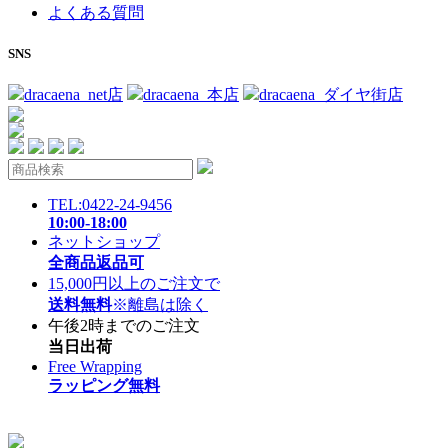
よくある質問
SNS
dracaena_net店
dracaena_本店
dracaena_ダイヤ街店
TEL:0422-24-9456
10:00-18:00
ネットショップ
全商品返品可
15,000円以上のご注文で
送料無料
※離島は除く
午後2時までのご注文
当日出荷
Free Wrapping
ラッピング無料