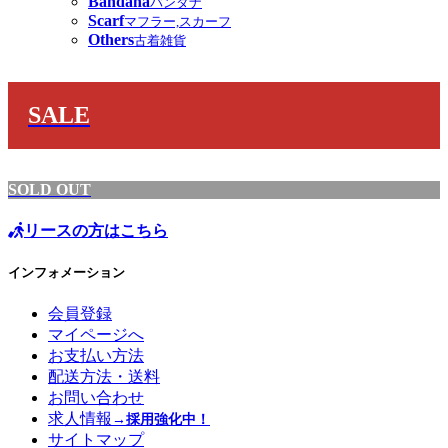
Bandana
バンダナ
Scarf
マフラー,スカーフ
Others
古着雑貨
SALE
SOLD OUT
リースの方はこちら
インフォメーション
会員登録
マイページへ
お支払い方法
配送方法・送料
お問い合わせ
求人情報
→採用強化中！
サイトマップ