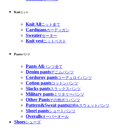
Knit
ニット
Knit All
ニット全て
Cardigans
カーディガン
Sweater
セーター
Knit vest
ニットベスト
Pants
パンツ
Pants All
パンツ全て
Denim pants
デニムパンツ
Corduroy pants
コーデュロイパンツ
Cotton pants
コットンパンツ
Slacks pants
スラックスパンツ
Military pants
ミリタリーパンツ
Other Pants
その他ポリパンツ
Pattern&Sweat pants
総柄&スウェットパンツ
Short pants
ショートパンツ
Overalls
オーバーオール
Shoes
シューズ