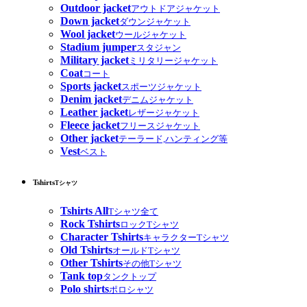
Outdoor jacket
アウトドアジャケット
Down jacket
ダウンジャケット
Wool jacket
ウールジャケット
Stadium jumper
スタジャン
Military jacket
ミリタリージャケット
Coat
コート
Sports jacket
スポーツジャケット
Denim jacket
デニムジャケット
Leather jacket
レザージャケット
Fleece jacket
フリースジャケット
Other jacket
テーラード,ハンティング等
Vest
ベスト
Tshirts
Tシャツ
Tshirts All
Tシャツ全て
Rock Tshirts
ロックTシャツ
Character Tshirts
キャラクターTシャツ
Old Tshirts
オールドTシャツ
Other Tshirts
その他Tシャツ
Tank top
タンクトップ
Polo shirts
ポロシャツ