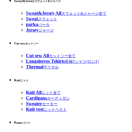
Sweat&Jersey
スウェット&ジャージ
Sweat&Jersey All
スウェット&ジャージ全て
Sweat
スウェット
parka
パーカ
Jersey
ジャージ
Cut sew
カットソー
Cut sew All
カットソー全て
Longsleeves Tshirts
長袖Tシャツ(ロンT)
Thermal
サーマル
Knit
ニット
Knit All
ニット全て
Cardigans
カーディガン
Sweater
セーター
Knit vest
ニットベスト
Pants
パンツ