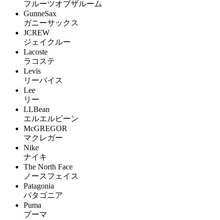
フルーツオブザルーム
GunneSax
ガニーサックス
JCREW
ジェイクルー
Lacoste
ラコステ
Levis
リーバイス
Lee
リー
LLBean
エルエルビーン
McGREGOR
マクレガー
Nike
ナイキ
The North Face
ノースフェイス
Patagonia
パタゴニア
Puma
プーマ