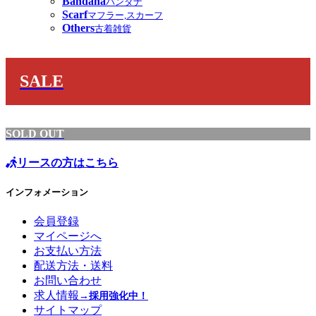
Bandana
バンダナ
Scarf
マフラー,スカーフ
Others
古着雑貨
SALE
SOLD OUT
リースの方はこちら
インフォメーション
会員登録
マイページへ
お支払い方法
配送方法・送料
お問い合わせ
求人情報
→採用強化中！
サイトマップ