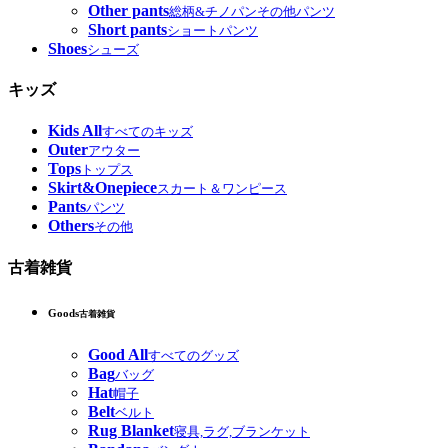
Other pants
総柄&チノパンその他パンツ
Short pants
ショートパンツ
Shoes
シューズ
キッズ
Kids All
すべてのキッズ
Outer
アウター
Tops
トップス
Skirt&Onepiece
スカート＆ワンピース
Pants
パンツ
Others
その他
古着雑貨
Goods
古着雑貨
Good All
すべてのグッズ
Bag
バッグ
Hat
帽子
Belt
ベルト
Rug Blanket
寝具,ラグ,ブランケット