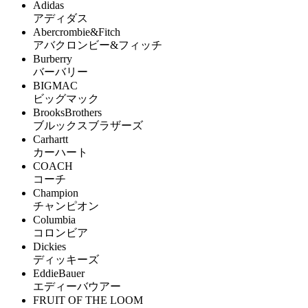
Adidas
アディダス
Abercrombie&Fitch
アバクロンビー&フィッチ
Burberry
バーバリー
BIGMAC
ビッグマック
BrooksBrothers
ブルックスブラザーズ
Carhartt
カーハート
COACH
コーチ
Champion
チャンピオン
Columbia
コロンビア
Dickies
ディッキーズ
EddieBauer
エディーバウアー
FRUIT OF THE LOOM