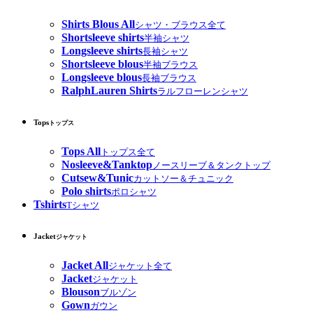
Shirts Blous All
シャツ・ブラウス全て
Shortsleeve shirts
半袖シャツ
Longsleeve shirts
長袖シャツ
Shortsleeve blous
半袖ブラウス
Longsleeve blous
長袖ブラウス
RalphLauren Shirts
ラルフローレンシャツ
Tops
トップス
Tops All
トップス全て
Nosleeve&Tanktop
ノースリーブ＆タンクトップ
Cutsew&Tunic
カットソー＆チュニック
Polo shirts
ポロシャツ
Tshirts
Tシャツ
Jacket
ジャケット
Jacket All
ジャケット全て
Jacket
ジャケット
Blouson
ブルゾン
Gown
ガウン