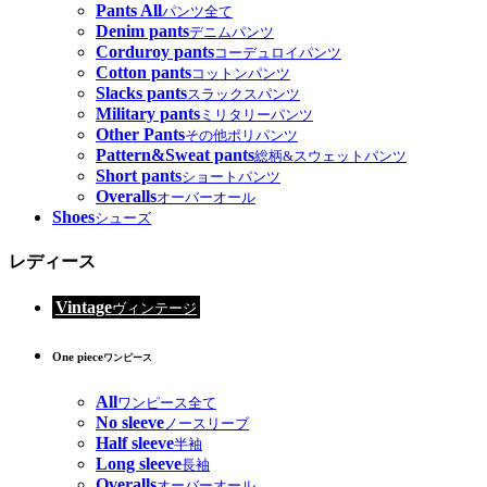
Pants All
パンツ全て
Denim pants
デニムパンツ
Corduroy pants
コーデュロイパンツ
Cotton pants
コットンパンツ
Slacks pants
スラックスパンツ
Military pants
ミリタリーパンツ
Other Pants
その他ポリパンツ
Pattern&Sweat pants
総柄&スウェットパンツ
Short pants
ショートパンツ
Overalls
オーバーオール
Shoes
シューズ
レディース
Vintage
ヴィンテージ
One piece
ワンピース
All
ワンピース全て
No sleeve
ノースリーブ
Half sleeve
半袖
Long sleeve
長袖
Overalls
オーバーオール