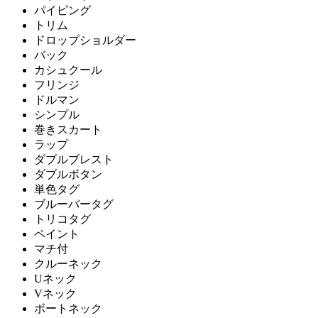
パイピング
トリム
ドロップショルダー
バック
カシュクール
フリンジ
ドルマン
シンプル
巻きスカート
ラップ
ダブルブレスト
ダブルボタン
単色タグ
ブルーバータグ
トリコタグ
ペイント
マチ付
クルーネック
Uネック
Vネック
ボートネック