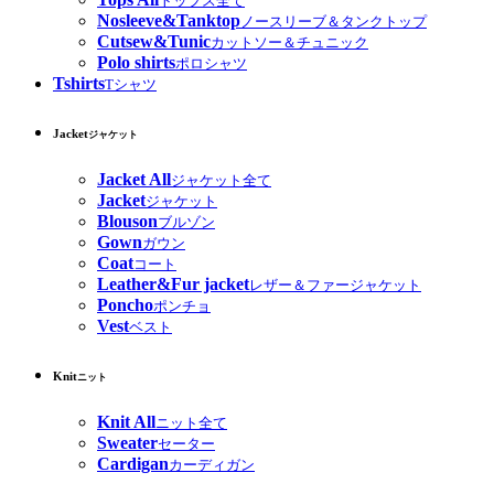
トップス全て
Nosleeve&Tanktop
ノースリーブ＆タンクトップ
Cutsew&Tunic
カットソー＆チュニック
Polo shirts
ポロシャツ
Tshirts
Tシャツ
Jacket
ジャケット
Jacket All
ジャケット全て
Jacket
ジャケット
Blouson
ブルゾン
Gown
ガウン
Coat
コート
Leather&Fur jacket
レザー＆ファージャケット
Poncho
ポンチョ
Vest
ベスト
Knit
ニット
Knit All
ニット全て
Sweater
セーター
Cardigan
カーディガン