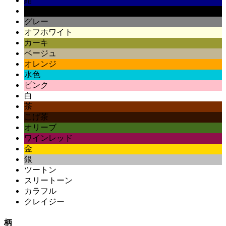
紺
黒
グレー
オフホワイト
カーキ
ベージュ
オレンジ
水色
ピンク
白
茶
こげ茶
オリーブ
ワインレッド
金
銀
ツートン
スリートーン
カラフル
クレイジー
柄