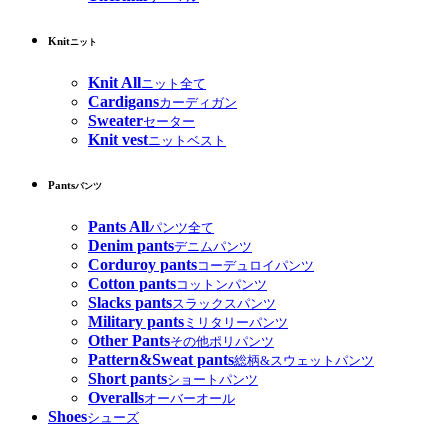
Knit
ニット
Knit All
ニット全て
Cardigans
カーディガン
Sweater
セーター
Knit vest
ニットベスト
Pants
パンツ
Pants All
パンツ全て
Denim pants
デニムパンツ
Corduroy pants
コーデュロイパンツ
Cotton pants
コットンパンツ
Slacks pants
スラックスパンツ
Military pants
ミリタリーパンツ
Other Pants
その他ポリパンツ
Pattern&Sweat pants
総柄&スウェットパンツ
Short pants
ショートパンツ
Overalls
オーバーオール
Shoes
シューズ