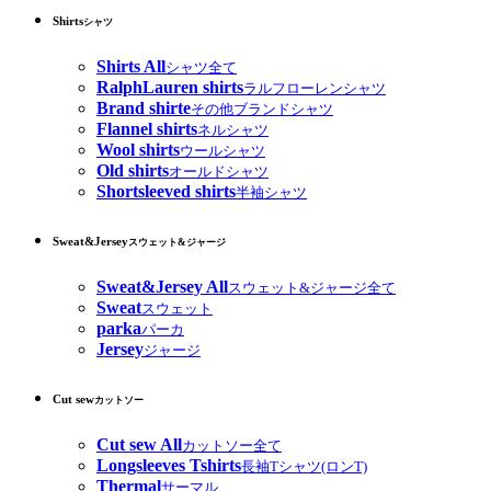
Shirts
シャツ
Shirts All
シャツ全て
RalphLauren shirts
ラルフローレンシャツ
Brand shirte
その他ブランドシャツ
Flannel shirts
ネルシャツ
Wool shirts
ウールシャツ
Old shirts
オールドシャツ
Shortsleeved shirts
半袖シャツ
Sweat&Jersey
スウェット&ジャージ
Sweat&Jersey All
スウェット&ジャージ全て
Sweat
スウェット
parka
パーカ
Jersey
ジャージ
Cut sew
カットソー
Cut sew All
カットソー全て
Longsleeves Tshirts
長袖Tシャツ(ロンT)
Thermal
サーマル