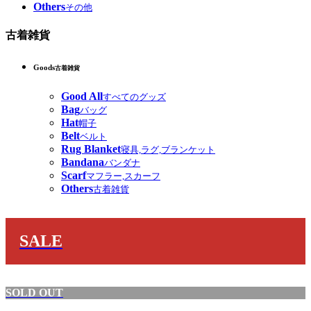
Others
その他
古着雑貨
Goods
古着雑貨
Good All
すべてのグッズ
Bag
バッグ
Hat
帽子
Belt
ベルト
Rug Blanket
寝具,ラグ,ブランケット
Bandana
バンダナ
Scarf
マフラー,スカーフ
Others
古着雑貨
SALE
SOLD OUT