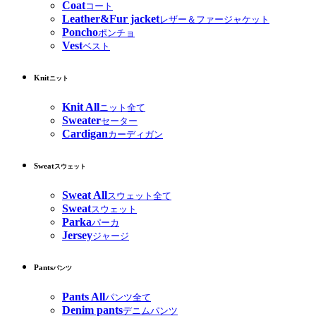
Coat
コート
Leather&Fur jacket
レザー＆ファージャケット
Poncho
ポンチョ
Vest
ベスト
Knit
ニット
Knit All
ニット全て
Sweater
セーター
Cardigan
カーディガン
Sweat
スウェット
Sweat All
スウェット全て
Sweat
スウェット
Parka
パーカ
Jersey
ジャージ
Pants
パンツ
Pants All
パンツ全て
Denim pants
デニムパンツ