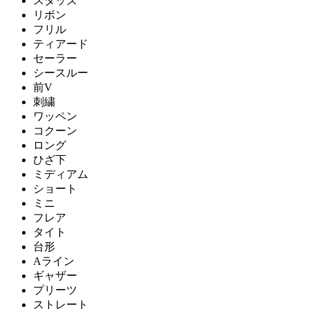
スタッズ
リボン
フリル
ティアード
セーラー
シースルー
前V
刺繍
ワッペン
コクーン
ロング
ひざ下
ミディアム
ショート
ミニ
フレア
タイト
台形
Aライン
ギャザー
プリーツ
ストレート