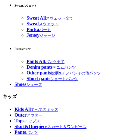
Sweat
スウェット
Sweat All
スウェット全て
Sweat
スウェット
Parka
パーカ
Jersey
ジャージ
Pants
パンツ
Pants All
パンツ全て
Denim pants
デニムパンツ
Other pants
総柄&チノパンその他パンツ
Short pants
ショートパンツ
Shoes
シューズ
キッズ
Kids All
すべてのキッズ
Outer
アウター
Tops
トップス
Skirt&Onepiece
スカート＆ワンピース
Pants
パンツ