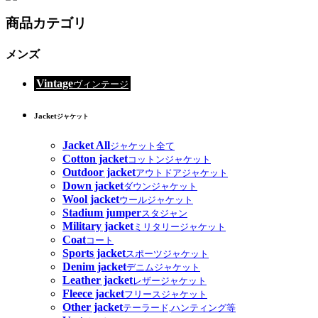
商品カテゴリ
メンズ
Vintage
ヴィンテージ
Jacket
ジャケット
Jacket All
ジャケット全て
Cotton jacket
コットンジャケット
Outdoor jacket
アウトドアジャケット
Down jacket
ダウンジャケット
Wool jacket
ウールジャケット
Stadium jumper
スタジャン
Military jacket
ミリタリージャケット
Coat
コート
Sports jacket
スポーツジャケット
Denim jacket
デニムジャケット
Leather jacket
レザージャケット
Fleece jacket
フリースジャケット
Other jacket
テーラード,ハンティング等