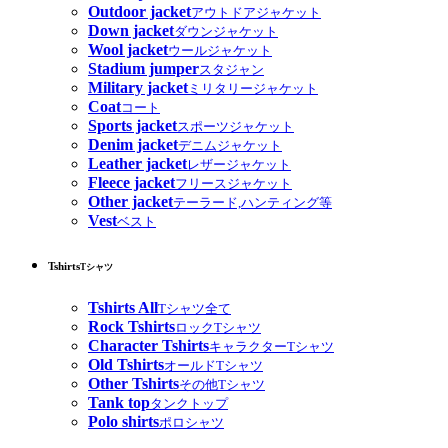
Outdoor jacket
アウトドアジャケット
Down jacket
ダウンジャケット
Wool jacket
ウールジャケット
Stadium jumper
スタジャン
Military jacket
ミリタリージャケット
Coat
コート
Sports jacket
スポーツジャケット
Denim jacket
デニムジャケット
Leather jacket
レザージャケット
Fleece jacket
フリースジャケット
Other jacket
テーラード,ハンティング等
Vest
ベスト
Tshirts
Tシャツ
Tshirts All
Tシャツ全て
Rock Tshirts
ロックTシャツ
Character Tshirts
キャラクターTシャツ
Old Tshirts
オールドTシャツ
Other Tshirts
その他Tシャツ
Tank top
タンクトップ
Polo shirts
ポロシャツ