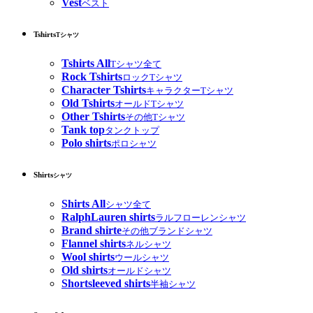
Vest
ベスト
Tshirts
Tシャツ
Tshirts All
Tシャツ全て
Rock Tshirts
ロックTシャツ
Character Tshirts
キャラクターTシャツ
Old Tshirts
オールドTシャツ
Other Tshirts
その他Tシャツ
Tank top
タンクトップ
Polo shirts
ポロシャツ
Shirts
シャツ
Shirts All
シャツ全て
RalphLauren shirts
ラルフローレンシャツ
Brand shirte
その他ブランドシャツ
Flannel shirts
ネルシャツ
Wool shirts
ウールシャツ
Old shirts
オールドシャツ
Shortsleeved shirts
半袖シャツ