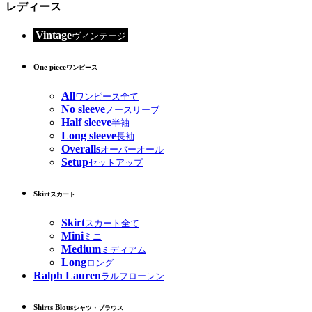
レディース
Vintage
ヴィンテージ
One piece
ワンピース
All
ワンピース全て
No sleeve
ノースリーブ
Half sleeve
半袖
Long sleeve
長袖
Overalls
オーバーオール
Setup
セットアップ
Skirt
スカート
Skirt
スカート全て
Mini
ミニ
Medium
ミディアム
Long
ロング
Ralph Lauren
ラルフローレン
Shirts Blous
シャツ・ブラウス