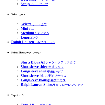
Setup
セットアップ
Skirt
スカート
Skirt
スカート全て
Mini
ミニ
Medium
ミディアム
Long
ロング
Ralph Lauren
ラルフローレン
Shirts Blous
シャツ・ブラウス
Shirts Blous All
シャツ・ブラウス全て
Shortsleeve shirts
半袖シャツ
Longsleeve shirts
長袖シャツ
Shortsleeve blous
半袖ブラウス
Longsleeve blous
長袖ブラウス
RalphLauren Shirts
ラルフローレンシャツ
Tops
トップス
Tops All