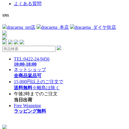
よくある質問
SNS
dracaena_net店
dracaena_本店
dracaena_ダイヤ街店
TEL:0422-24-9456
10:00-18:00
ネットショップ
全商品返品可
15,000円以上のご注文で
送料無料
※離島は除く
午後2時までのご注文
当日出荷
Free Wrapping
ラッピング無料