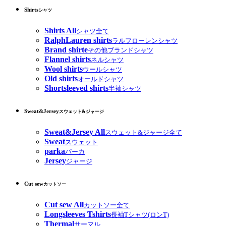
Shirts
シャツ
Shirts All
シャツ全て
RalphLauren shirts
ラルフローレンシャツ
Brand shirte
その他ブランドシャツ
Flannel shirts
ネルシャツ
Wool shirts
ウールシャツ
Old shirts
オールドシャツ
Shortsleeved shirts
半袖シャツ
Sweat&Jersey
スウェット&ジャージ
Sweat&Jersey All
スウェット&ジャージ全て
Sweat
スウェット
parka
パーカ
Jersey
ジャージ
Cut sew
カットソー
Cut sew All
カットソー全て
Longsleeves Tshirts
長袖Tシャツ(ロンT)
Thermal
サーマル