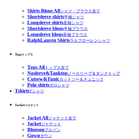
Shirts Blous All
シャツ・ブラウス全て
Shortsleeve shirts
半袖シャツ
Longsleeve shirts
長袖シャツ
Shortsleeve blous
半袖ブラウス
Longsleeve blous
長袖ブラウス
RalphLauren Shirts
ラルフローレンシャツ
Tops
トップス
Tops All
トップス全て
Nosleeve&Tanktop
ノースリーブ＆タンクトップ
Cutsew&Tunic
カットソー＆チュニック
Polo shirts
ポロシャツ
Tshirts
Tシャツ
Jacket
ジャケット
Jacket All
ジャケット全て
Jacket
ジャケット
Blouson
ブルゾン
Gown
ガウン