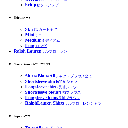
Setup
セットアップ
Skirt
スカート
Skirt
スカート全て
Mini
ミニ
Medium
ミディアム
Long
ロング
Ralph Lauren
ラルフローレン
Shirts Blous
シャツ・ブラウス
Shirts Blous All
シャツ・ブラウス全て
Shortsleeve shirts
半袖シャツ
Longsleeve shirts
長袖シャツ
Shortsleeve blous
半袖ブラウス
Longsleeve blous
長袖ブラウス
RalphLauren Shirts
ラルフローレンシャツ
Tops
トップス
Tops All