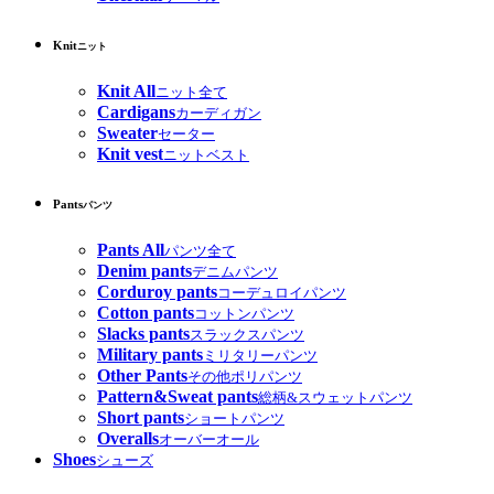
Knit
ニット
Knit All
ニット全て
Cardigans
カーディガン
Sweater
セーター
Knit vest
ニットベスト
Pants
パンツ
Pants All
パンツ全て
Denim pants
デニムパンツ
Corduroy pants
コーデュロイパンツ
Cotton pants
コットンパンツ
Slacks pants
スラックスパンツ
Military pants
ミリタリーパンツ
Other Pants
その他ポリパンツ
Pattern&Sweat pants
総柄&スウェットパンツ
Short pants
ショートパンツ
Overalls
オーバーオール
Shoes
シューズ