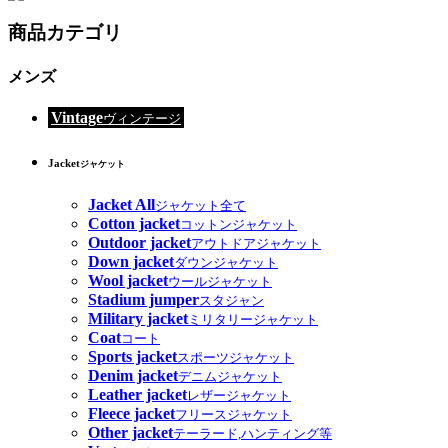
商品カテゴリ
メンズ
Vintage
ヴィンテージ
Jacket
ジャケット
Jacket All
ジャケット全て
Cotton jacket
コットンジャケット
Outdoor jacket
アウトドアジャケット
Down jacket
ダウンジャケット
Wool jacket
ウールジャケット
Stadium jumper
スタジャン
Military jacket
ミリタリージャケット
Coat
コート
Sports jacket
スポーツジャケット
Denim jacket
デニムジャケット
Leather jacket
レザージャケット
Fleece jacket
フリースジャケット
Other jacket
テーラード,ハンティング等