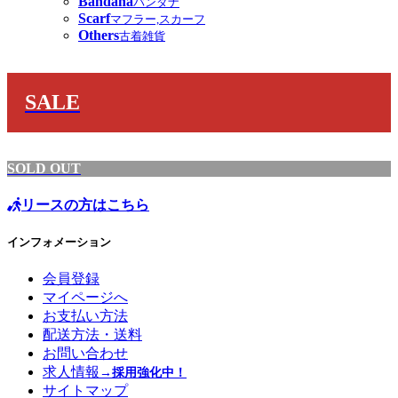
Bandana
バンダナ
Scarf
マフラー,スカーフ
Others
古着雑貨
SALE
SOLD OUT
リースの方はこちら
インフォメーション
会員登録
マイページへ
お支払い方法
配送方法・送料
お問い合わせ
求人情報
→採用強化中！
サイトマップ