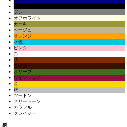
紺
黒
グレー
オフホワイト
カーキ
ベージュ
オレンジ
水色
ピンク
白
茶
こげ茶
オリーブ
ワインレッド
金
銀
ツートン
スリートーン
カラフル
クレイジー
柄