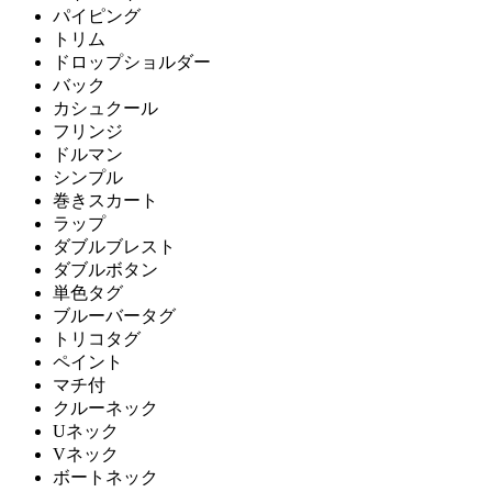
パイピング
トリム
ドロップショルダー
バック
カシュクール
フリンジ
ドルマン
シンプル
巻きスカート
ラップ
ダブルブレスト
ダブルボタン
単色タグ
ブルーバータグ
トリコタグ
ペイント
マチ付
クルーネック
Uネック
Vネック
ボートネック