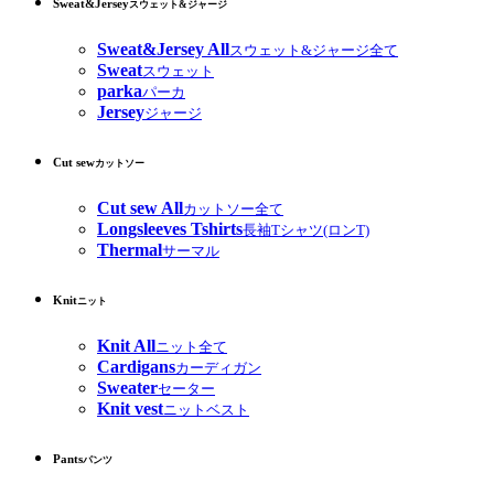
Sweat&Jersey
スウェット&ジャージ
Sweat&Jersey All
スウェット&ジャージ全て
Sweat
スウェット
parka
パーカ
Jersey
ジャージ
Cut sew
カットソー
Cut sew All
カットソー全て
Longsleeves Tshirts
長袖Tシャツ(ロンT)
Thermal
サーマル
Knit
ニット
Knit All
ニット全て
Cardigans
カーディガン
Sweater
セーター
Knit vest
ニットベスト
Pants
パンツ