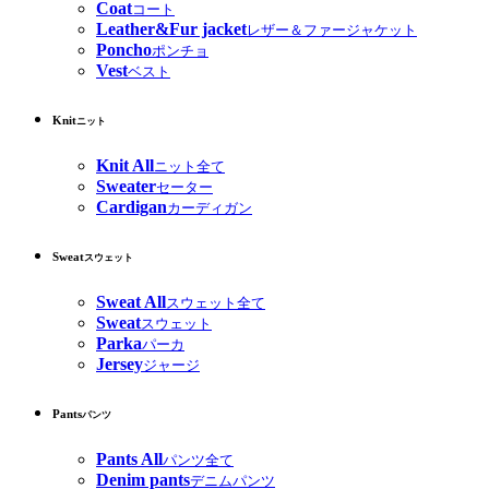
Coat
コート
Leather&Fur jacket
レザー＆ファージャケット
Poncho
ポンチョ
Vest
ベスト
Knit
ニット
Knit All
ニット全て
Sweater
セーター
Cardigan
カーディガン
Sweat
スウェット
Sweat All
スウェット全て
Sweat
スウェット
Parka
パーカ
Jersey
ジャージ
Pants
パンツ
Pants All
パンツ全て
Denim pants
デニムパンツ