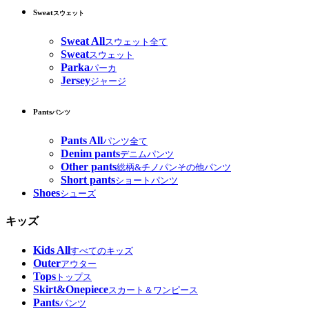
Sweat
スウェット
Sweat All
スウェット全て
Sweat
スウェット
Parka
パーカ
Jersey
ジャージ
Pants
パンツ
Pants All
パンツ全て
Denim pants
デニムパンツ
Other pants
総柄&チノパンその他パンツ
Short pants
ショートパンツ
Shoes
シューズ
キッズ
Kids All
すべてのキッズ
Outer
アウター
Tops
トップス
Skirt&Onepiece
スカート＆ワンピース
Pants
パンツ