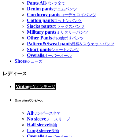
Pants All
パンツ全て
Denim pants
デニムパンツ
Corduroy pants
コーデュロイパンツ
Cotton pants
コットンパンツ
Slacks pants
スラックスパンツ
Military pants
ミリタリーパンツ
Other Pants
その他ポリパンツ
Pattern&Sweat pants
総柄&スウェットパンツ
Short pants
ショートパンツ
Overalls
オーバーオール
Shoes
シューズ
レディース
Vintage
ヴィンテージ
One piece
ワンピース
All
ワンピース全て
No sleeve
ノースリーブ
Half sleeve
半袖
Long sleeve
長袖
Overalls
オーバーオール