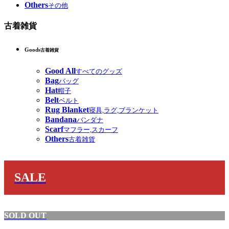
Others
その他
古着雑貨
Goods
古着雑貨
Good All
すべてのグッズ
Bag
バッグ
Hat
帽子
Belt
ベルト
Rug Blanket
寝具,ラグ,ブランケット
Bandana
バンダナ
Scarf
マフラー,スカーフ
Others
古着雑貨
SALE
SOLD OUT