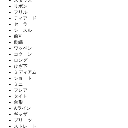
スタッズ
リボン
フリル
ティアード
セーラー
シースルー
前V
刺繍
ワッペン
コクーン
ロング
ひざ下
ミディアム
ショート
ミニ
フレア
タイト
台形
Aライン
ギャザー
プリーツ
ストレート