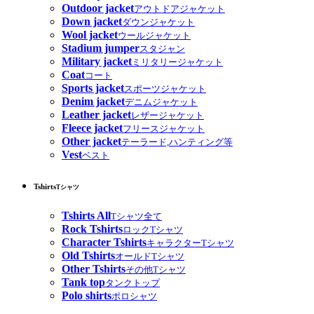
Outdoor jacket
アウトドアジャケット
Down jacket
ダウンジャケット
Wool jacket
ウールジャケット
Stadium jumper
スタジャン
Military jacket
ミリタリージャケット
Coat
コート
Sports jacket
スポーツジャケット
Denim jacket
デニムジャケット
Leather jacket
レザージャケット
Fleece jacket
フリースジャケット
Other jacket
テーラード,ハンティング等
Vest
ベスト
Tshirts
Tシャツ
Tshirts All
Tシャツ全て
Rock Tshirts
ロックTシャツ
Character Tshirts
キャラクターTシャツ
Old Tshirts
オールドTシャツ
Other Tshirts
その他Tシャツ
Tank top
タンクトップ
Polo shirts
ポロシャツ