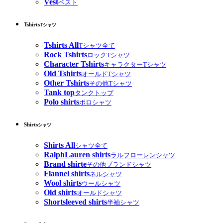
Vest
ベスト
Tshirts
Tシャツ
Tshirts All
Tシャツ全て
Rock Tshirts
ロックTシャツ
Character Tshirts
キャラクターTシャツ
Old Tshirts
オールドTシャツ
Other Tshirts
その他Tシャツ
Tank top
タンクトップ
Polo shirts
ポロシャツ
Shirts
シャツ
Shirts All
シャツ全て
RalphLauren shirts
ラルフローレンシャツ
Brand shirte
その他ブランドシャツ
Flannel shirts
ネルシャツ
Wool shirts
ウールシャツ
Old shirts
オールドシャツ
Shortsleeved shirts
半袖シャツ