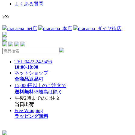
よくある質問
SNS
dracaena_net店
dracaena_本店
dracaena_ダイヤ街店
TEL:0422-24-9456
10:00-18:00
ネットショップ
全商品返品可
15,000円以上のご注文で
送料無料
※離島は除く
午後2時までのご注文
当日出荷
Free Wrapping
ラッピング無料