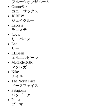
フルーツオブザルーム
GunneSax
ガニーサックス
JCREW
ジェイクルー
Lacoste
ラコステ
Levis
リーバイス
Lee
リー
LLBean
エルエルビーン
McGREGOR
マクレガー
Nike
ナイキ
The North Face
ノースフェイス
Patagonia
パタゴニア
Puma
プーマ