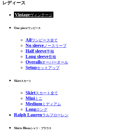
レディース
Vintage
ヴィンテージ
One piece
ワンピース
All
ワンピース全て
No sleeve
ノースリーブ
Half sleeve
半袖
Long sleeve
長袖
Overalls
オーバーオール
Setup
セットアップ
Skirt
スカート
Skirt
スカート全て
Mini
ミニ
Medium
ミディアム
Long
ロング
Ralph Lauren
ラルフローレン
Shirts Blous
シャツ・ブラウス