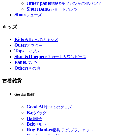
Other pants
総柄&チノパンその他パンツ
Short pants
ショートパンツ
Shoes
シューズ
キッズ
Kids All
すべてのキッズ
Outer
アウター
Tops
トップス
Skirt&Onepiece
スカート＆ワンピース
Pants
パンツ
Others
その他
古着雑貨
Goods
古着雑貨
Good All
すべてのグッズ
Bag
バッグ
Hat
帽子
Belt
ベルト
Rug Blanket
寝具,ラグ,ブランケット