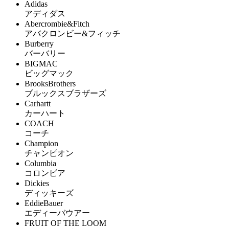
Adidas
アディダス
Abercrombie&Fitch
アバクロンビー&フィッチ
Burberry
バーバリー
BIGMAC
ビッグマック
BrooksBrothers
ブルックスブラザーズ
Carhartt
カーハート
COACH
コーチ
Champion
チャンピオン
Columbia
コロンビア
Dickies
ディッキーズ
EddieBauer
エディーバウアー
FRUIT OF THE LOOM