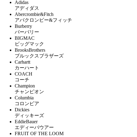
Adidas
アディダス
Abercrombie&Fitch
アバクロンビー&フィッチ
Burberry
バーバリー
BIGMAC
ビッグマック
BrooksBrothers
ブルックスブラザーズ
Carhartt
カーハート
COACH
コーチ
Champion
チャンピオン
Columbia
コロンビア
Dickies
ディッキーズ
EddieBauer
エディーバウアー
FRUIT OF THE LOOM