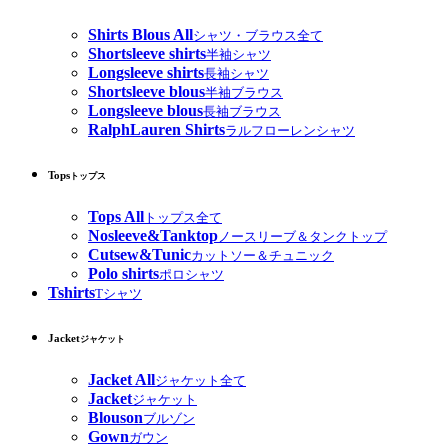
Shirts Blous All
シャツ・ブラウス全て
Shortsleeve shirts
半袖シャツ
Longsleeve shirts
長袖シャツ
Shortsleeve blous
半袖ブラウス
Longsleeve blous
長袖ブラウス
RalphLauren Shirts
ラルフローレンシャツ
Tops
トップス
Tops All
トップス全て
Nosleeve&Tanktop
ノースリーブ＆タンクトップ
Cutsew&Tunic
カットソー＆チュニック
Polo shirts
ポロシャツ
Tshirts
Tシャツ
Jacket
ジャケット
Jacket All
ジャケット全て
Jacket
ジャケット
Blouson
ブルゾン
Gown
ガウン