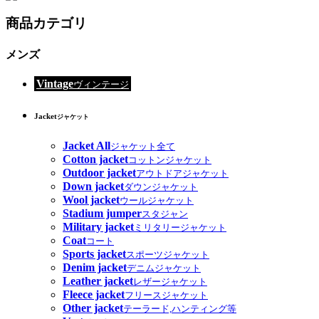
商品カテゴリ
メンズ
Vintage
ヴィンテージ
Jacket
ジャケット
Jacket All
ジャケット全て
Cotton jacket
コットンジャケット
Outdoor jacket
アウトドアジャケット
Down jacket
ダウンジャケット
Wool jacket
ウールジャケット
Stadium jumper
スタジャン
Military jacket
ミリタリージャケット
Coat
コート
Sports jacket
スポーツジャケット
Denim jacket
デニムジャケット
Leather jacket
レザージャケット
Fleece jacket
フリースジャケット
Other jacket
テーラード,ハンティング等