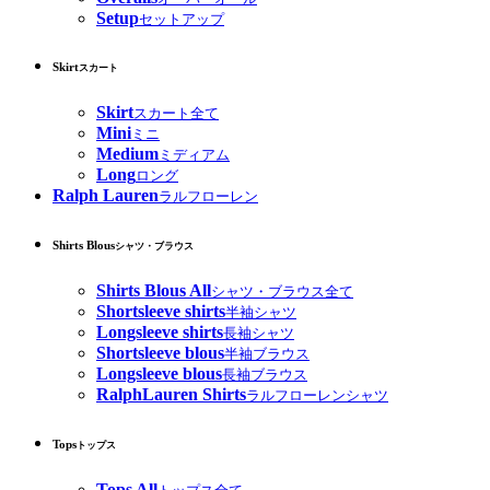
Setup
セットアップ
Skirt
スカート
Skirt
スカート全て
Mini
ミニ
Medium
ミディアム
Long
ロング
Ralph Lauren
ラルフローレン
Shirts Blous
シャツ・ブラウス
Shirts Blous All
シャツ・ブラウス全て
Shortsleeve shirts
半袖シャツ
Longsleeve shirts
長袖シャツ
Shortsleeve blous
半袖ブラウス
Longsleeve blous
長袖ブラウス
RalphLauren Shirts
ラルフローレンシャツ
Tops
トップス
Tops All