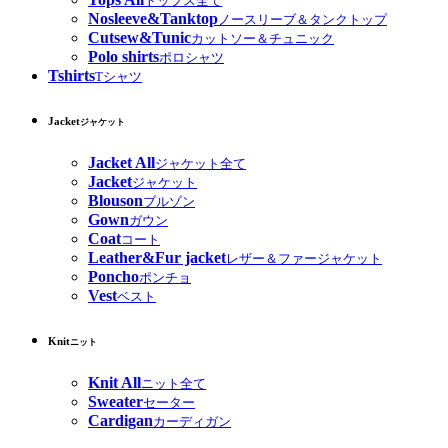
トップス全て
Nosleeve&Tanktop
ノースリーブ＆タンクトップ
Cutsew&Tunic
カットソー＆チュニック
Polo shirts
ポロシャツ
Tshirts
Tシャツ
Jacket
ジャケット
Jacket All
ジャケット全て
Jacket
ジャケット
Blouson
ブルゾン
Gown
ガウン
Coat
コート
Leather&Fur jacket
レザー＆ファージャケット
Poncho
ポンチョ
Vest
ベスト
Knit
ニット
Knit All
ニット全て
Sweater
セーター
Cardigan
カーディガン