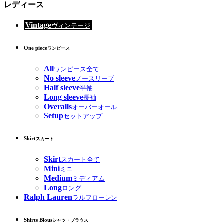
レディース
Vintage
ヴィンテージ
One piece
ワンピース
All
ワンピース全て
No sleeve
ノースリーブ
Half sleeve
半袖
Long sleeve
長袖
Overalls
オーバーオール
Setup
セットアップ
Skirt
スカート
Skirt
スカート全て
Mini
ミニ
Medium
ミディアム
Long
ロング
Ralph Lauren
ラルフローレン
Shirts Blous
シャツ・ブラウス