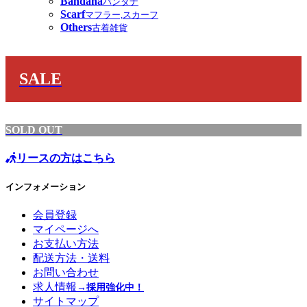
Bandana
バンダナ
Scarf
マフラー,スカーフ
Others
古着雑貨
SALE
SOLD OUT
リースの方はこちら
インフォメーション
会員登録
マイページへ
お支払い方法
配送方法・送料
お問い合わせ
求人情報
→採用強化中！
サイトマップ