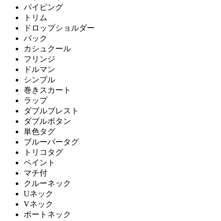
パイピング
トリム
ドロップショルダー
バック
カシュクール
フリンジ
ドルマン
シンプル
巻きスカート
ラップ
ダブルブレスト
ダブルボタン
単色タグ
ブルーバータグ
トリコタグ
ペイント
マチ付
クルーネック
Uネック
Vネック
ボートネック