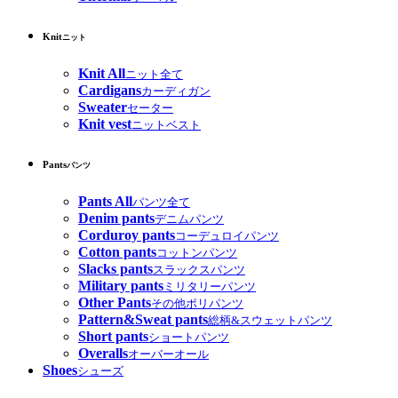
Knit
ニット
Knit All
ニット全て
Cardigans
カーディガン
Sweater
セーター
Knit vest
ニットベスト
Pants
パンツ
Pants All
パンツ全て
Denim pants
デニムパンツ
Corduroy pants
コーデュロイパンツ
Cotton pants
コットンパンツ
Slacks pants
スラックスパンツ
Military pants
ミリタリーパンツ
Other Pants
その他ポリパンツ
Pattern&Sweat pants
総柄&スウェットパンツ
Short pants
ショートパンツ
Overalls
オーバーオール
Shoes
シューズ