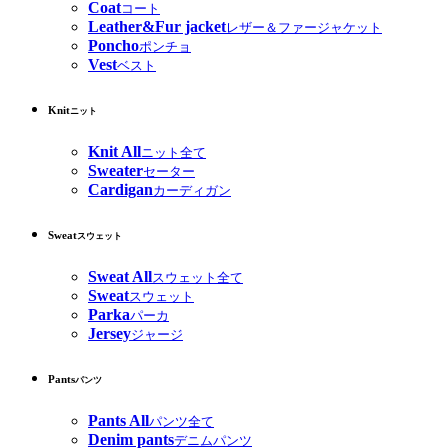
Coat
コート
Leather&Fur jacket
レザー＆ファージャケット
Poncho
ポンチョ
Vest
ベスト
Knit
ニット
Knit All
ニット全て
Sweater
セーター
Cardigan
カーディガン
Sweat
スウェット
Sweat All
スウェット全て
Sweat
スウェット
Parka
パーカ
Jersey
ジャージ
Pants
パンツ
Pants All
パンツ全て
Denim pants
デニムパンツ