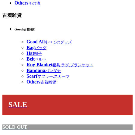
Others
その他
古着雑貨
Goods
古着雑貨
Good All
すべてのグッズ
Bag
バッグ
Hat
帽子
Belt
ベルト
Rug Blanket
寝具,ラグ,ブランケット
Bandana
バンダナ
Scarf
マフラー,スカーフ
Others
古着雑貨
SALE
SOLD OUT