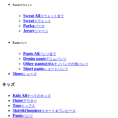
Sweat
スウェット
Sweat All
スウェット全て
Sweat
スウェット
Parka
パーカ
Jersey
ジャージ
Pants
パンツ
Pants All
パンツ全て
Denim pants
デニムパンツ
Other pants
総柄&チノパンその他パンツ
Short pants
ショートパンツ
Shoes
シューズ
キッズ
Kids All
すべてのキッズ
Outer
アウター
Tops
トップス
Skirt&Onepiece
スカート＆ワンピース
Pants
パンツ