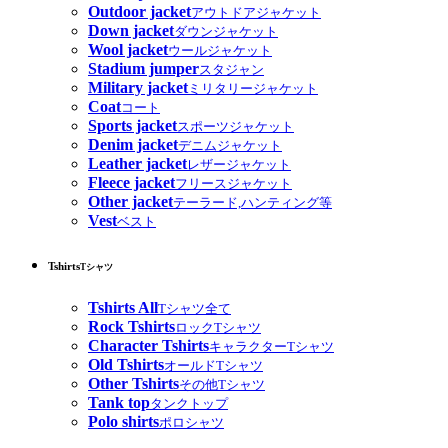
Outdoor jacket
アウトドアジャケット
Down jacket
ダウンジャケット
Wool jacket
ウールジャケット
Stadium jumper
スタジャン
Military jacket
ミリタリージャケット
Coat
コート
Sports jacket
スポーツジャケット
Denim jacket
デニムジャケット
Leather jacket
レザージャケット
Fleece jacket
フリースジャケット
Other jacket
テーラード,ハンティング等
Vest
ベスト
Tshirts
Tシャツ
Tshirts All
Tシャツ全て
Rock Tshirts
ロックTシャツ
Character Tshirts
キャラクターTシャツ
Old Tshirts
オールドTシャツ
Other Tshirts
その他Tシャツ
Tank top
タンクトップ
Polo shirts
ポロシャツ