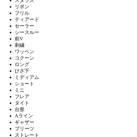
スタッズ
リボン
フリル
ティアード
セーラー
シースルー
前V
刺繍
ワッペン
コクーン
ロング
ひざ下
ミディアム
ショート
ミニ
フレア
タイト
台形
Aライン
ギャザー
プリーツ
ストレート