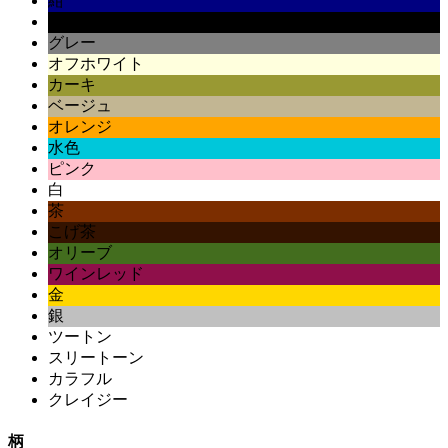
紺
黒
グレー
オフホワイト
カーキ
ベージュ
オレンジ
水色
ピンク
白
茶
こげ茶
オリーブ
ワインレッド
金
銀
ツートン
スリートーン
カラフル
クレイジー
柄