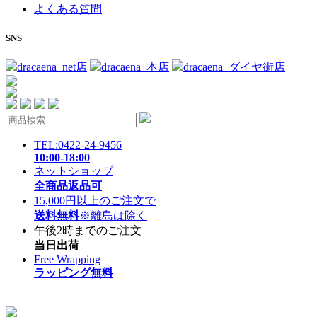
よくある質問
SNS
dracaena_net店
dracaena_本店
dracaena_ダイヤ街店
TEL:0422-24-9456
10:00-18:00
ネットショップ
全商品返品可
15,000円以上のご注文で
送料無料
※離島は除く
午後2時までのご注文
当日出荷
Free Wrapping
ラッピング無料