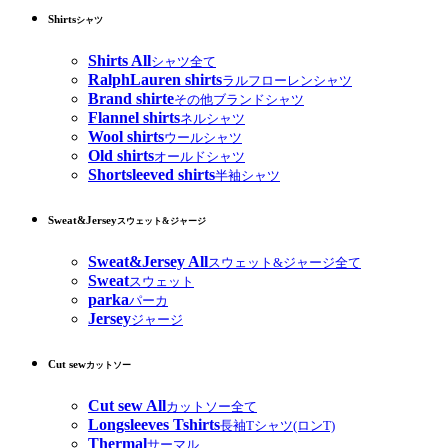
Shirts
シャツ
Shirts All
シャツ全て
RalphLauren shirts
ラルフローレンシャツ
Brand shirte
その他ブランドシャツ
Flannel shirts
ネルシャツ
Wool shirts
ウールシャツ
Old shirts
オールドシャツ
Shortsleeved shirts
半袖シャツ
Sweat&Jersey
スウェット&ジャージ
Sweat&Jersey All
スウェット&ジャージ全て
Sweat
スウェット
parka
パーカ
Jersey
ジャージ
Cut sew
カットソー
Cut sew All
カットソー全て
Longsleeves Tshirts
長袖Tシャツ(ロンT)
Thermal
サーマル