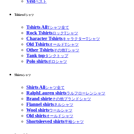
Vest
ベスト
Tshirts
Tシャツ
Tshirts All
Tシャツ全て
Rock Tshirts
ロックTシャツ
Character Tshirts
キャラクターTシャツ
Old Tshirts
オールドTシャツ
Other Tshirts
その他Tシャツ
Tank top
タンクトップ
Polo shirts
ポロシャツ
Shirts
シャツ
Shirts All
シャツ全て
RalphLauren shirts
ラルフローレンシャツ
Brand shirte
その他ブランドシャツ
Flannel shirts
ネルシャツ
Wool shirts
ウールシャツ
Old shirts
オールドシャツ
Shortsleeved shirts
半袖シャツ