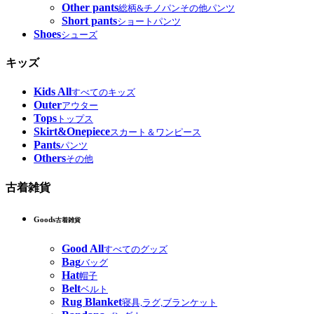
Other pants
総柄&チノパンその他パンツ
Short pants
ショートパンツ
Shoes
シューズ
キッズ
Kids All
すべてのキッズ
Outer
アウター
Tops
トップス
Skirt&Onepiece
スカート＆ワンピース
Pants
パンツ
Others
その他
古着雑貨
Goods
古着雑貨
Good All
すべてのグッズ
Bag
バッグ
Hat
帽子
Belt
ベルト
Rug Blanket
寝具,ラグ,ブランケット