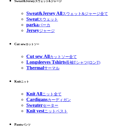
Sweat&Jersey
スウェット&ジャージ
Sweat&Jersey All
スウェット&ジャージ全て
Sweat
スウェット
parka
パーカ
Jersey
ジャージ
Cut sew
カットソー
Cut sew All
カットソー全て
Longsleeves Tshirts
長袖Tシャツ(ロンT)
Thermal
サーマル
Knit
ニット
Knit All
ニット全て
Cardigans
カーディガン
Sweater
セーター
Knit vest
ニットベスト
Pants
パンツ