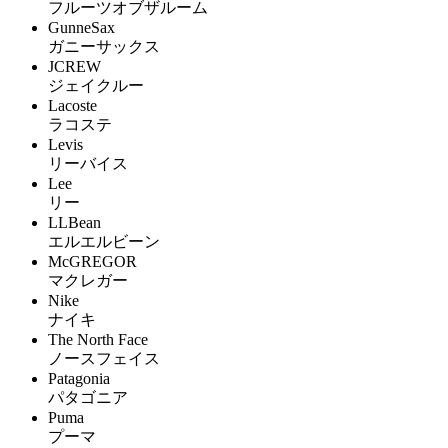
フルーツオブザルーム
GunneSax
ガニーサックス
JCREW
ジェイクルー
Lacoste
ラコステ
Levis
リーバイス
Lee
リー
LLBean
エルエルビーン
McGREGOR
マクレガー
Nike
ナイキ
The North Face
ノースフェイス
Patagonia
パタゴニア
Puma
プーマ