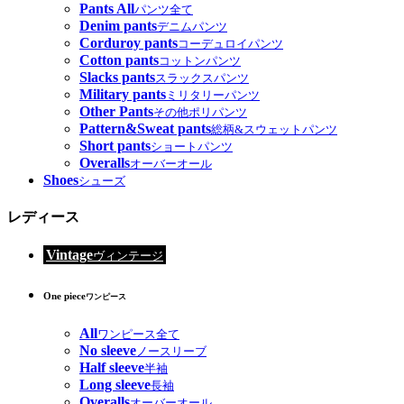
Pants All
パンツ全て
Denim pants
デニムパンツ
Corduroy pants
コーデュロイパンツ
Cotton pants
コットンパンツ
Slacks pants
スラックスパンツ
Military pants
ミリタリーパンツ
Other Pants
その他ポリパンツ
Pattern&Sweat pants
総柄&スウェットパンツ
Short pants
ショートパンツ
Overalls
オーバーオール
Shoes
シューズ
レディース
Vintage
ヴィンテージ
One piece
ワンピース
All
ワンピース全て
No sleeve
ノースリーブ
Half sleeve
半袖
Long sleeve
長袖
Overalls
オーバーオール