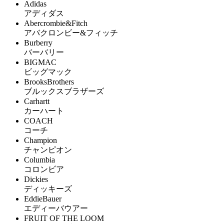
Adidas
アディダス
Abercrombie&Fitch
アバクロンビー&フィッチ
Burberry
バーバリー
BIGMAC
ビッグマック
BrooksBrothers
ブルックスブラザーズ
Carhartt
カーハート
COACH
コーチ
Champion
チャンピオン
Columbia
コロンビア
Dickies
ディッキーズ
EddieBauer
エディーバウアー
FRUIT OF THE LOOM