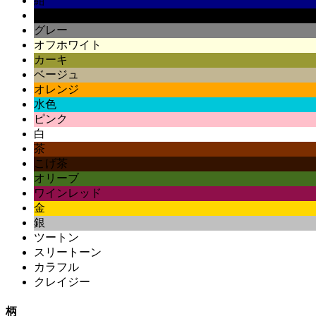
紺
黒
グレー
オフホワイト
カーキ
ベージュ
オレンジ
水色
ピンク
白
茶
こげ茶
オリーブ
ワインレッド
金
銀
ツートン
スリートーン
カラフル
クレイジー
柄