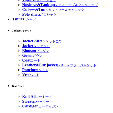
トップス全て
Nosleeve&Tanktop
ノースリーブ＆タンクトップ
Cutsew&Tunic
カットソー＆チュニック
Polo shirts
ポロシャツ
Tshirts
Tシャツ
Jacket
ジャケット
Jacket All
ジャケット全て
Jacket
ジャケット
Blouson
ブルゾン
Gown
ガウン
Coat
コート
Leather&Fur jacket
レザー＆ファージャケット
Poncho
ポンチョ
Vest
ベスト
Knit
ニット
Knit All
ニット全て
Sweater
セーター
Cardigan
カーディガン