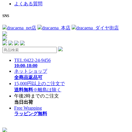
よくある質問
SNS
dracaena_net店
dracaena_本店
dracaena_ダイヤ街店
TEL:0422-24-9456
10:00-18:00
ネットショップ
全商品返品可
15,000円以上のご注文で
送料無料
※離島は除く
午後2時までのご注文
当日出荷
Free Wrapping
ラッピング無料