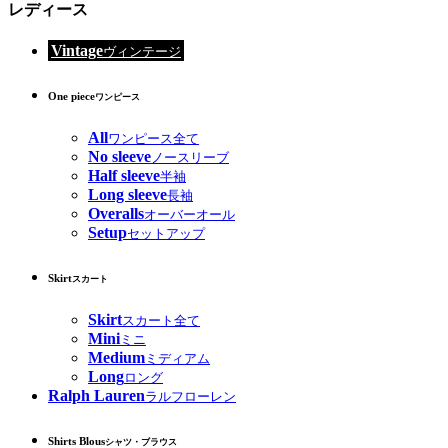
レディース
Vintage
ヴィンテージ
One piece
ワンピース
All
ワンピース全て
No sleeve
ノースリーブ
Half sleeve
半袖
Long sleeve
長袖
Overalls
オーバーオール
Setup
セットアップ
Skirt
スカート
Skirt
スカート全て
Mini
ミニ
Medium
ミディアム
Long
ロング
Ralph Lauren
ラルフローレン
Shirts Blous
シャツ・ブラウス