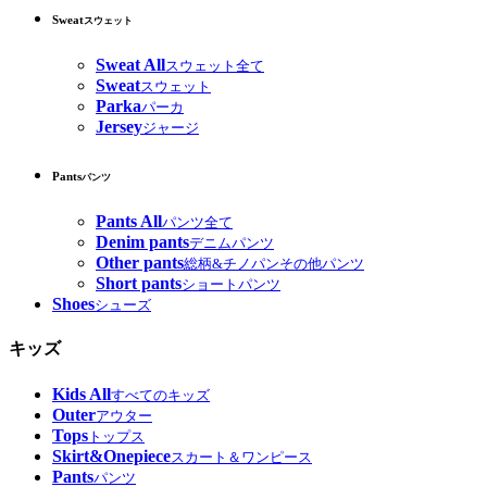
Sweat
スウェット
Sweat All
スウェット全て
Sweat
スウェット
Parka
パーカ
Jersey
ジャージ
Pants
パンツ
Pants All
パンツ全て
Denim pants
デニムパンツ
Other pants
総柄&チノパンその他パンツ
Short pants
ショートパンツ
Shoes
シューズ
キッズ
Kids All
すべてのキッズ
Outer
アウター
Tops
トップス
Skirt&Onepiece
スカート＆ワンピース
Pants
パンツ