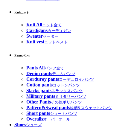
Knit
ニット
Knit All
ニット全て
Cardigans
カーディガン
Sweater
セーター
Knit vest
ニットベスト
Pants
パンツ
Pants All
パンツ全て
Denim pants
デニムパンツ
Corduroy pants
コーデュロイパンツ
Cotton pants
コットンパンツ
Slacks pants
スラックスパンツ
Military pants
ミリタリーパンツ
Other Pants
その他ポリパンツ
Pattern&Sweat pants
総柄&スウェットパンツ
Short pants
ショートパンツ
Overalls
オーバーオール
Shoes
シューズ