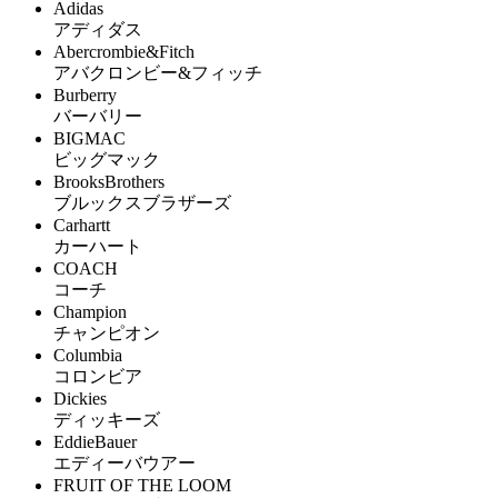
Adidas
アディダス
Abercrombie&Fitch
アバクロンビー&フィッチ
Burberry
バーバリー
BIGMAC
ビッグマック
BrooksBrothers
ブルックスブラザーズ
Carhartt
カーハート
COACH
コーチ
Champion
チャンピオン
Columbia
コロンビア
Dickies
ディッキーズ
EddieBauer
エディーバウアー
FRUIT OF THE LOOM