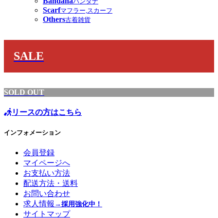
Bandana
バンダナ
Scarf
マフラー,スカーフ
Others
古着雑貨
SALE
SOLD OUT
リースの方はこちら
インフォメーション
会員登録
マイページへ
お支払い方法
配送方法・送料
お問い合わせ
求人情報
→採用強化中！
サイトマップ