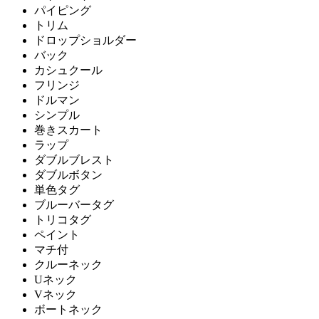
パイピング
トリム
ドロップショルダー
バック
カシュクール
フリンジ
ドルマン
シンプル
巻きスカート
ラップ
ダブルブレスト
ダブルボタン
単色タグ
ブルーバータグ
トリコタグ
ペイント
マチ付
クルーネック
Uネック
Vネック
ボートネック