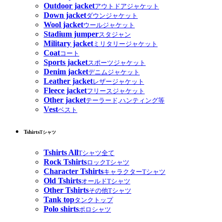
Outdoor jacket
アウトドアジャケット
Down jacket
ダウンジャケット
Wool jacket
ウールジャケット
Stadium jumper
スタジャン
Military jacket
ミリタリージャケット
Coat
コート
Sports jacket
スポーツジャケット
Denim jacket
デニムジャケット
Leather jacket
レザージャケット
Fleece jacket
フリースジャケット
Other jacket
テーラード,ハンティング等
Vest
ベスト
Tshirts
Tシャツ
Tshirts All
Tシャツ全て
Rock Tshirts
ロックTシャツ
Character Tshirts
キャラクターTシャツ
Old Tshirts
オールドTシャツ
Other Tshirts
その他Tシャツ
Tank top
タンクトップ
Polo shirts
ポロシャツ