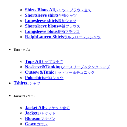
Shirts Blous All
シャツ・ブラウス全て
Shortsleeve shirts
半袖シャツ
Longsleeve shirts
長袖シャツ
Shortsleeve blous
半袖ブラウス
Longsleeve blous
長袖ブラウス
RalphLauren Shirts
ラルフローレンシャツ
Tops
トップス
Tops All
トップス全て
Nosleeve&Tanktop
ノースリーブ＆タンクトップ
Cutsew&Tunic
カットソー＆チュニック
Polo shirts
ポロシャツ
Tshirts
Tシャツ
Jacket
ジャケット
Jacket All
ジャケット全て
Jacket
ジャケット
Blouson
ブルゾン
Gown
ガウン