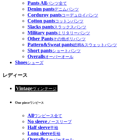
Pants All
パンツ全て
Denim pants
デニムパンツ
Corduroy pants
コーデュロイパンツ
Cotton pants
コットンパンツ
Slacks pants
スラックスパンツ
Military pants
ミリタリーパンツ
Other Pants
その他ポリパンツ
Pattern&Sweat pants
総柄&スウェットパンツ
Short pants
ショートパンツ
Overalls
オーバーオール
Shoes
シューズ
レディース
Vintage
ヴィンテージ
One piece
ワンピース
All
ワンピース全て
No sleeve
ノースリーブ
Half sleeve
半袖
Long sleeve
長袖
Overalls
オーバーオール