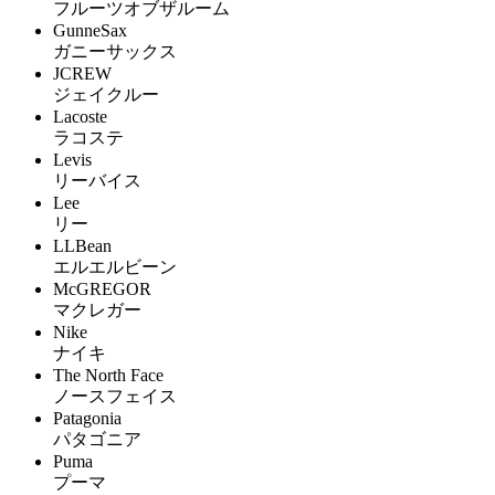
フルーツオブザルーム
GunneSax
ガニーサックス
JCREW
ジェイクルー
Lacoste
ラコステ
Levis
リーバイス
Lee
リー
LLBean
エルエルビーン
McGREGOR
マクレガー
Nike
ナイキ
The North Face
ノースフェイス
Patagonia
パタゴニア
Puma
プーマ