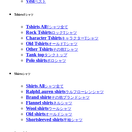
Vest
ベスト
Tshirts
Tシャツ
Tshirts All
Tシャツ全て
Rock Tshirts
ロックTシャツ
Character Tshirts
キャラクターTシャツ
Old Tshirts
オールドTシャツ
Other Tshirts
その他Tシャツ
Tank top
タンクトップ
Polo shirts
ポロシャツ
Shirts
シャツ
Shirts All
シャツ全て
RalphLauren shirts
ラルフローレンシャツ
Brand shirte
その他ブランドシャツ
Flannel shirts
ネルシャツ
Wool shirts
ウールシャツ
Old shirts
オールドシャツ
Shortsleeved shirts
半袖シャツ