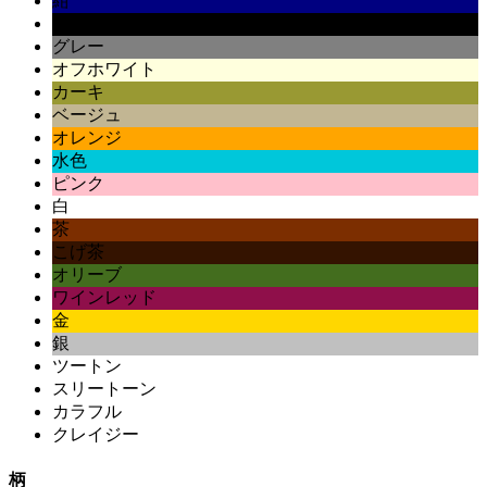
紺
黒
グレー
オフホワイト
カーキ
ベージュ
オレンジ
水色
ピンク
白
茶
こげ茶
オリーブ
ワインレッド
金
銀
ツートン
スリートーン
カラフル
クレイジー
柄