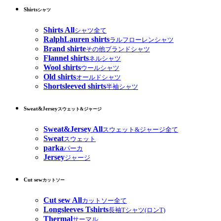
Shirts
シャツ
Shirts All
シャツ全て
RalphLauren shirts
ラルフローレンシャツ
Brand shirte
その他ブランドシャツ
Flannel shirts
ネルシャツ
Wool shirts
ウールシャツ
Old shirts
オールドシャツ
Shortsleeved shirts
半袖シャツ
Sweat&Jersey
スウェット&ジャージ
Sweat&Jersey All
スウェット&ジャージ全て
Sweat
スウェット
parka
パーカ
Jersey
ジャージ
Cut sew
カットソー
Cut sew All
カットソー全て
Longsleeves Tshirts
長袖Tシャツ(ロンT)
Thermal
サーマル