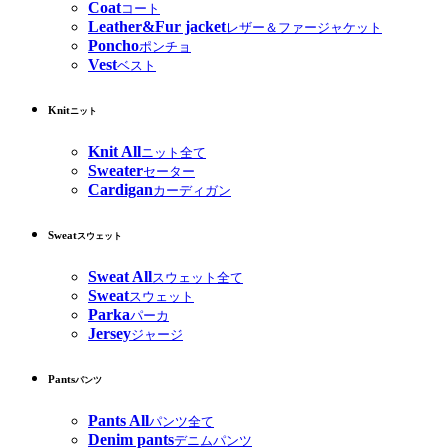
Coat
コート
Leather&Fur jacket
レザー＆ファージャケット
Poncho
ポンチョ
Vest
ベスト
Knit
ニット
Knit All
ニット全て
Sweater
セーター
Cardigan
カーディガン
Sweat
スウェット
Sweat All
スウェット全て
Sweat
スウェット
Parka
パーカ
Jersey
ジャージ
Pants
パンツ
Pants All
パンツ全て
Denim pants
デニムパンツ