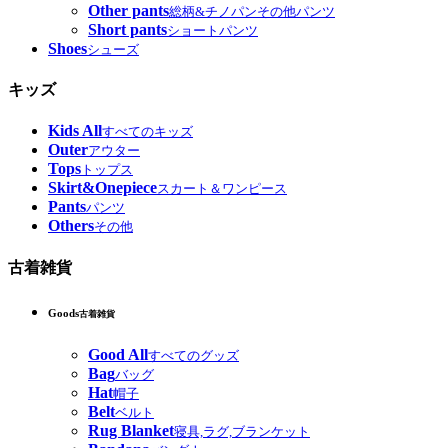
Other pants
総柄&チノパンその他パンツ
Short pants
ショートパンツ
Shoes
シューズ
キッズ
Kids All
すべてのキッズ
Outer
アウター
Tops
トップス
Skirt&Onepiece
スカート＆ワンピース
Pants
パンツ
Others
その他
古着雑貨
Goods
古着雑貨
Good All
すべてのグッズ
Bag
バッグ
Hat
帽子
Belt
ベルト
Rug Blanket
寝具,ラグ,ブランケット