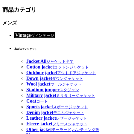
商品カテゴリ
メンズ
Vintage
ヴィンテージ
Jacket
ジャケット
Jacket All
ジャケット全て
Cotton jacket
コットンジャケット
Outdoor jacket
アウトドアジャケット
Down jacket
ダウンジャケット
Wool jacket
ウールジャケット
Stadium jumper
スタジャン
Military jacket
ミリタリージャケット
Coat
コート
Sports jacket
スポーツジャケット
Denim jacket
デニムジャケット
Leather jacket
レザージャケット
Fleece jacket
フリースジャケット
Other jacket
テーラード,ハンティング等