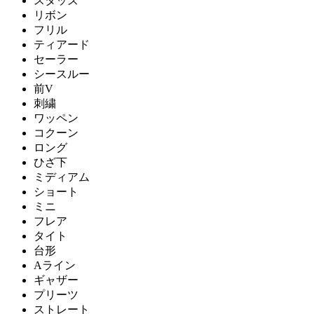
スタッズ
リボン
フリル
ティアード
セーラー
シースルー
前V
刺繍
ワッペン
コクーン
ロング
ひざ下
ミディアム
ショート
ミニ
フレア
タイト
台形
Aライン
ギャザー
プリーツ
ストレート