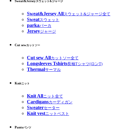
Sweat&Jersey
スウェット&ジャージ
Sweat&Jersey All
スウェット&ジャージ全て
Sweat
スウェット
parka
パーカ
Jersey
ジャージ
Cut sew
カットソー
Cut sew All
カットソー全て
Longsleeves Tshirts
長袖Tシャツ(ロンT)
Thermal
サーマル
Knit
ニット
Knit All
ニット全て
Cardigans
カーディガン
Sweater
セーター
Knit vest
ニットベスト
Pants
パンツ