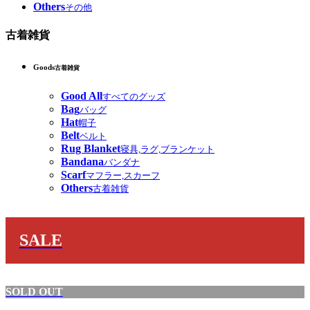
Others
その他
古着雑貨
Goods
古着雑貨
Good All
すべてのグッズ
Bag
バッグ
Hat
帽子
Belt
ベルト
Rug Blanket
寝具,ラグ,ブランケット
Bandana
バンダナ
Scarf
マフラー,スカーフ
Others
古着雑貨
SALE
SOLD OUT