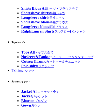
Shirts Blous All
シャツ・ブラウス全て
Shortsleeve shirts
半袖シャツ
Longsleeve shirts
長袖シャツ
Shortsleeve blous
半袖ブラウス
Longsleeve blous
長袖ブラウス
RalphLauren Shirts
ラルフローレンシャツ
Tops
トップス
Tops All
トップス全て
Nosleeve&Tanktop
ノースリーブ＆タンクトップ
Cutsew&Tunic
カットソー＆チュニック
Polo shirts
ポロシャツ
Tshirts
Tシャツ
Jacket
ジャケット
Jacket All
ジャケット全て
Jacket
ジャケット
Blouson
ブルゾン
Gown
ガウン