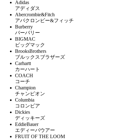
Adidas
アディダス
Abercrombie&Fitch
アバクロンビー&フィッチ
Burberry
バーバリー
BIGMAC
ビッグマック
BrooksBrothers
ブルックスブラザーズ
Carhartt
カーハート
COACH
コーチ
Champion
チャンピオン
Columbia
コロンビア
Dickies
ディッキーズ
EddieBauer
エディーバウアー
FRUIT OF THE LOOM