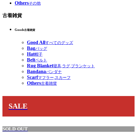
Others
その他
古着雑貨
Goods
古着雑貨
Good All
すべてのグッズ
Bag
バッグ
Hat
帽子
Belt
ベルト
Rug Blanket
寝具,ラグ,ブランケット
Bandana
バンダナ
Scarf
マフラー,スカーフ
Others
古着雑貨
SALE
SOLD OUT