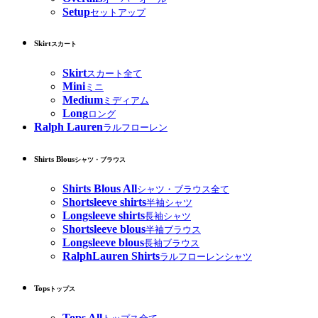
Setup
セットアップ
Skirt
スカート
Skirt
スカート全て
Mini
ミニ
Medium
ミディアム
Long
ロング
Ralph Lauren
ラルフローレン
Shirts Blous
シャツ・ブラウス
Shirts Blous All
シャツ・ブラウス全て
Shortsleeve shirts
半袖シャツ
Longsleeve shirts
長袖シャツ
Shortsleeve blous
半袖ブラウス
Longsleeve blous
長袖ブラウス
RalphLauren Shirts
ラルフローレンシャツ
Tops
トップス
Tops All