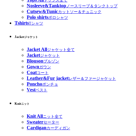
トップス全て
Nosleeve&Tanktop
ノースリーブ＆タンクトップ
Cutsew&Tunic
カットソー＆チュニック
Polo shirts
ポロシャツ
Tshirts
Tシャツ
Jacket
ジャケット
Jacket All
ジャケット全て
Jacket
ジャケット
Blouson
ブルゾン
Gown
ガウン
Coat
コート
Leather&Fur jacket
レザー＆ファージャケット
Poncho
ポンチョ
Vest
ベスト
Knit
ニット
Knit All
ニット全て
Sweater
セーター
Cardigan
カーディガン