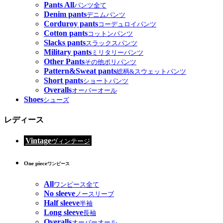
Pants All
パンツ全て
Denim pants
デニムパンツ
Corduroy pants
コーデュロイパンツ
Cotton pants
コットンパンツ
Slacks pants
スラックスパンツ
Military pants
ミリタリーパンツ
Other Pants
その他ポリパンツ
Pattern&Sweat pants
総柄&スウェットパンツ
Short pants
ショートパンツ
Overalls
オーバーオール
Shoes
シューズ
レディース
Vintage
ヴィンテージ
One piece
ワンピース
All
ワンピース全て
No sleeve
ノースリーブ
Half sleeve
半袖
Long sleeve
長袖
Overalls
オーバーオール