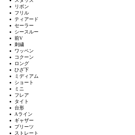
スタッズ
リボン
フリル
ティアード
セーラー
シースルー
前V
刺繍
ワッペン
コクーン
ロング
ひざ下
ミディアム
ショート
ミニ
フレア
タイト
台形
Aライン
ギャザー
プリーツ
ストレート