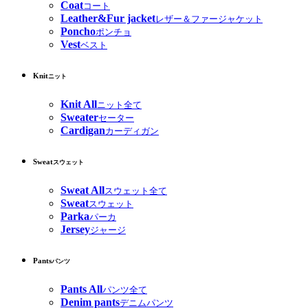
Coat
コート
Leather&Fur jacket
レザー＆ファージャケット
Poncho
ポンチョ
Vest
ベスト
Knit
ニット
Knit All
ニット全て
Sweater
セーター
Cardigan
カーディガン
Sweat
スウェット
Sweat All
スウェット全て
Sweat
スウェット
Parka
パーカ
Jersey
ジャージ
Pants
パンツ
Pants All
パンツ全て
Denim pants
デニムパンツ