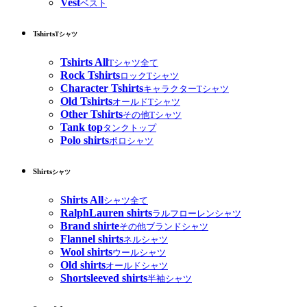
Vest
ベスト
Tshirts
Tシャツ
Tshirts All
Tシャツ全て
Rock Tshirts
ロックTシャツ
Character Tshirts
キャラクターTシャツ
Old Tshirts
オールドTシャツ
Other Tshirts
その他Tシャツ
Tank top
タンクトップ
Polo shirts
ポロシャツ
Shirts
シャツ
Shirts All
シャツ全て
RalphLauren shirts
ラルフローレンシャツ
Brand shirte
その他ブランドシャツ
Flannel shirts
ネルシャツ
Wool shirts
ウールシャツ
Old shirts
オールドシャツ
Shortsleeved shirts
半袖シャツ