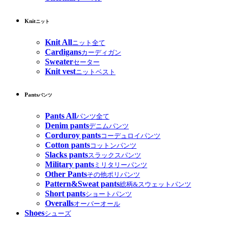
Knit
ニット
Knit All
ニット全て
Cardigans
カーディガン
Sweater
セーター
Knit vest
ニットベスト
Pants
パンツ
Pants All
パンツ全て
Denim pants
デニムパンツ
Corduroy pants
コーデュロイパンツ
Cotton pants
コットンパンツ
Slacks pants
スラックスパンツ
Military pants
ミリタリーパンツ
Other Pants
その他ポリパンツ
Pattern&Sweat pants
総柄&スウェットパンツ
Short pants
ショートパンツ
Overalls
オーバーオール
Shoes
シューズ