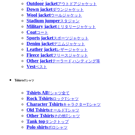
Outdoor jacket
アウトドアジャケット
Down jacket
ダウンジャケット
Wool jacket
ウールジャケット
Stadium jumper
スタジャン
Military jacket
ミリタリージャケット
Coat
コート
Sports jacket
スポーツジャケット
Denim jacket
デニムジャケット
Leather jacket
レザージャケット
Fleece jacket
フリースジャケット
Other jacket
テーラード,ハンティング等
Vest
ベスト
Tshirts
Tシャツ
Tshirts All
Tシャツ全て
Rock Tshirts
ロックTシャツ
Character Tshirts
キャラクターTシャツ
Old Tshirts
オールドTシャツ
Other Tshirts
その他Tシャツ
Tank top
タンクトップ
Polo shirts
ポロシャツ