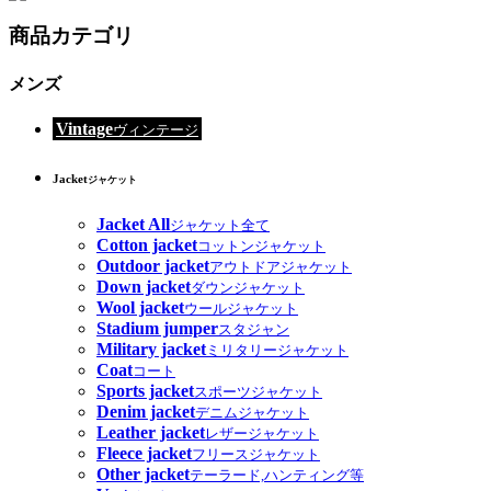
商品カテゴリ
メンズ
Vintage
ヴィンテージ
Jacket
ジャケット
Jacket All
ジャケット全て
Cotton jacket
コットンジャケット
Outdoor jacket
アウトドアジャケット
Down jacket
ダウンジャケット
Wool jacket
ウールジャケット
Stadium jumper
スタジャン
Military jacket
ミリタリージャケット
Coat
コート
Sports jacket
スポーツジャケット
Denim jacket
デニムジャケット
Leather jacket
レザージャケット
Fleece jacket
フリースジャケット
Other jacket
テーラード,ハンティング等