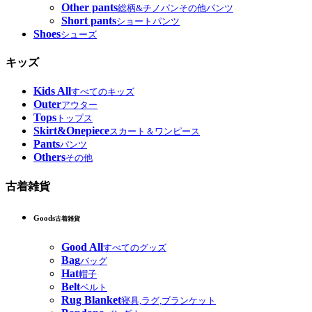
Other pants
総柄&チノパンその他パンツ
Short pants
ショートパンツ
Shoes
シューズ
キッズ
Kids All
すべてのキッズ
Outer
アウター
Tops
トップス
Skirt&Onepiece
スカート＆ワンピース
Pants
パンツ
Others
その他
古着雑貨
Goods
古着雑貨
Good All
すべてのグッズ
Bag
バッグ
Hat
帽子
Belt
ベルト
Rug Blanket
寝具,ラグ,ブランケット