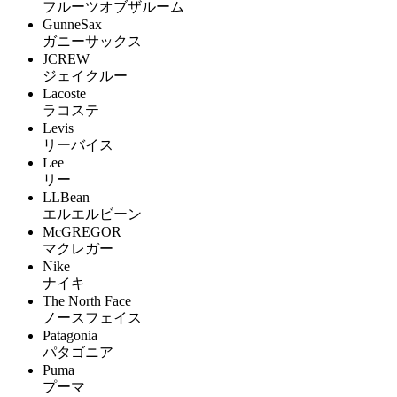
フルーツオブザルーム
GunneSax
ガニーサックス
JCREW
ジェイクルー
Lacoste
ラコステ
Levis
リーバイス
Lee
リー
LLBean
エルエルビーン
McGREGOR
マクレガー
Nike
ナイキ
The North Face
ノースフェイス
Patagonia
パタゴニア
Puma
プーマ