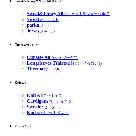
Sweat&Jersey
スウェット&ジャージ
Sweat&Jersey All
スウェット&ジャージ全て
Sweat
スウェット
parka
パーカ
Jersey
ジャージ
Cut sew
カットソー
Cut sew All
カットソー全て
Longsleeves Tshirts
長袖Tシャツ(ロンT)
Thermal
サーマル
Knit
ニット
Knit All
ニット全て
Cardigans
カーディガン
Sweater
セーター
Knit vest
ニットベスト
Pants
パンツ