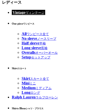
レディース
Vintage
ヴィンテージ
One piece
ワンピース
All
ワンピース全て
No sleeve
ノースリーブ
Half sleeve
半袖
Long sleeve
長袖
Overalls
オーバーオール
Setup
セットアップ
Skirt
スカート
Skirt
スカート全て
Mini
ミニ
Medium
ミディアム
Long
ロング
Ralph Lauren
ラルフローレン
Shirts Blous
シャツ・ブラウス