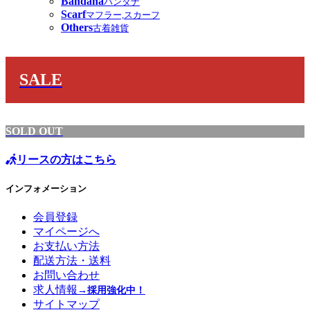
Bandana
バンダナ
Scarf
マフラー,スカーフ
Others
古着雑貨
SALE
SOLD OUT
リースの方はこちら
インフォメーション
会員登録
マイページへ
お支払い方法
配送方法・送料
お問い合わせ
求人情報
→採用強化中！
サイトマップ