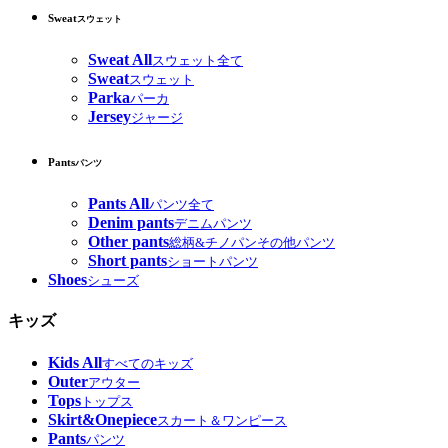
Sweat
スウェット
Sweat All
スウェット全て
Sweat
スウェット
Parka
パーカ
Jersey
ジャージ
Pants
パンツ
Pants All
パンツ全て
Denim pants
デニムパンツ
Other pants
総柄&チノパンその他パンツ
Short pants
ショートパンツ
Shoes
シューズ
キッズ
Kids All
すべてのキッズ
Outer
アウター
Tops
トップス
Skirt&Onepiece
スカート＆ワンピース
Pants
パンツ