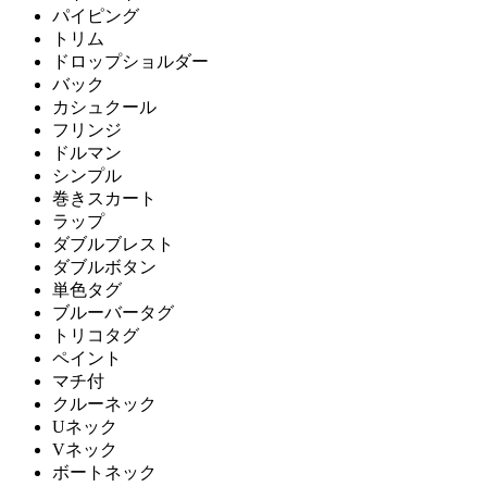
パイピング
トリム
ドロップショルダー
バック
カシュクール
フリンジ
ドルマン
シンプル
巻きスカート
ラップ
ダブルブレスト
ダブルボタン
単色タグ
ブルーバータグ
トリコタグ
ペイント
マチ付
クルーネック
Uネック
Vネック
ボートネック