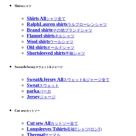
Shirts
シャツ
Shirts All
シャツ全て
RalphLauren shirts
ラルフローレンシャツ
Brand shirte
その他ブランドシャツ
Flannel shirts
ネルシャツ
Wool shirts
ウールシャツ
Old shirts
オールドシャツ
Shortsleeved shirts
半袖シャツ
Sweat&Jersey
スウェット&ジャージ
Sweat&Jersey All
スウェット&ジャージ全て
Sweat
スウェット
parka
パーカ
Jersey
ジャージ
Cut sew
カットソー
Cut sew All
カットソー全て
Longsleeves Tshirts
長袖Tシャツ(ロンT)
Thermal
サーマル