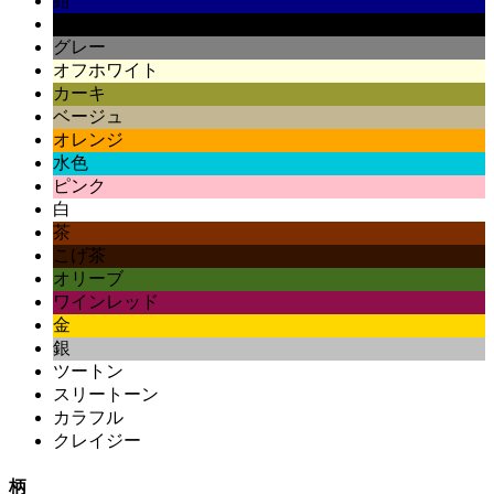
紺
黒
グレー
オフホワイト
カーキ
ベージュ
オレンジ
水色
ピンク
白
茶
こげ茶
オリーブ
ワインレッド
金
銀
ツートン
スリートーン
カラフル
クレイジー
柄