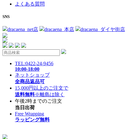
よくある質問
SNS
dracaena_net店
dracaena_本店
dracaena_ダイヤ街店
TEL:0422-24-9456
10:00-18:00
ネットショップ
全商品返品可
15,000円以上のご注文で
送料無料
※離島は除く
午後2時までのご注文
当日出荷
Free Wrapping
ラッピング無料