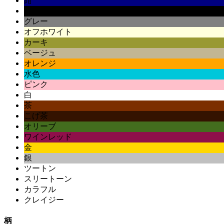
紺
黒
グレー
オフホワイト
カーキ
ベージュ
オレンジ
水色
ピンク
白
茶
こげ茶
オリーブ
ワインレッド
金
銀
ツートン
スリートーン
カラフル
クレイジー
柄