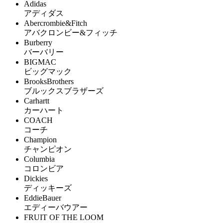
Adidas
アディダス
Abercrombie&Fitch
アバクロンビー&フィッチ
Burberry
バーバリー
BIGMAC
ビッグマック
BrooksBrothers
ブルックスブラザーズ
Carhartt
カーハート
COACH
コーチ
Champion
チャンピオン
Columbia
コロンビア
Dickies
ディッキーズ
EddieBauer
エディーバウアー
FRUIT OF THE LOOM