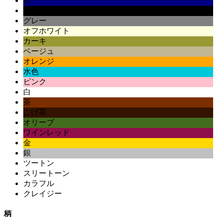
紺
黒
グレー
オフホワイト
カーキ
ベージュ
オレンジ
水色
ピンク
白
茶
こげ茶
オリーブ
ワインレッド
金
銀
ツートン
スリートーン
カラフル
クレイジー
柄