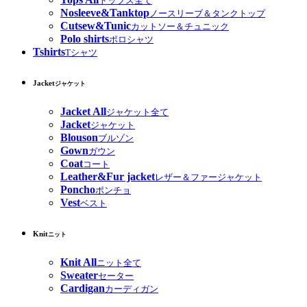
トップス全て
Nosleeve&Tanktop
ノースリーブ＆タンクトップ
Cutsew&Tunic
カットソー＆チュニック
Polo shirts
ポロシャツ
Tshirts
Tシャツ
Jacket
ジャケット
Jacket All
ジャケット全て
Jacket
ジャケット
Blouson
ブルゾン
Gown
ガウン
Coat
コート
Leather&Fur jacket
レザー＆ファージャケット
Poncho
ポンチョ
Vest
ベスト
Knit
ニット
Knit All
ニット全て
Sweater
セーター
Cardigan
カーディガン