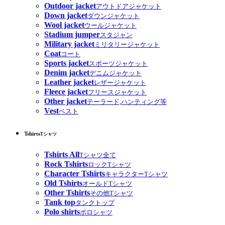
Outdoor jacket
アウトドアジャケット
Down jacket
ダウンジャケット
Wool jacket
ウールジャケット
Stadium jumper
スタジャン
Military jacket
ミリタリージャケット
Coat
コート
Sports jacket
スポーツジャケット
Denim jacket
デニムジャケット
Leather jacket
レザージャケット
Fleece jacket
フリースジャケット
Other jacket
テーラード,ハンティング等
Vest
ベスト
Tshirts
Tシャツ
Tshirts All
Tシャツ全て
Rock Tshirts
ロックTシャツ
Character Tshirts
キャラクターTシャツ
Old Tshirts
オールドTシャツ
Other Tshirts
その他Tシャツ
Tank top
タンクトップ
Polo shirts
ポロシャツ