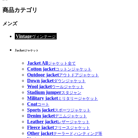
商品カテゴリ
メンズ
Vintage
ヴィンテージ
Jacket
ジャケット
Jacket All
ジャケット全て
Cotton jacket
コットンジャケット
Outdoor jacket
アウトドアジャケット
Down jacket
ダウンジャケット
Wool jacket
ウールジャケット
Stadium jumper
スタジャン
Military jacket
ミリタリージャケット
Coat
コート
Sports jacket
スポーツジャケット
Denim jacket
デニムジャケット
Leather jacket
レザージャケット
Fleece jacket
フリースジャケット
Other jacket
テーラード,ハンティング等