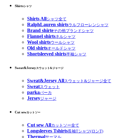
Shirts
シャツ
Shirts All
シャツ全て
RalphLauren shirts
ラルフローレンシャツ
Brand shirte
その他ブランドシャツ
Flannel shirts
ネルシャツ
Wool shirts
ウールシャツ
Old shirts
オールドシャツ
Shortsleeved shirts
半袖シャツ
Sweat&Jersey
スウェット&ジャージ
Sweat&Jersey All
スウェット&ジャージ全て
Sweat
スウェット
parka
パーカ
Jersey
ジャージ
Cut sew
カットソー
Cut sew All
カットソー全て
Longsleeves Tshirts
長袖Tシャツ(ロンT)
Thermal
サーマル