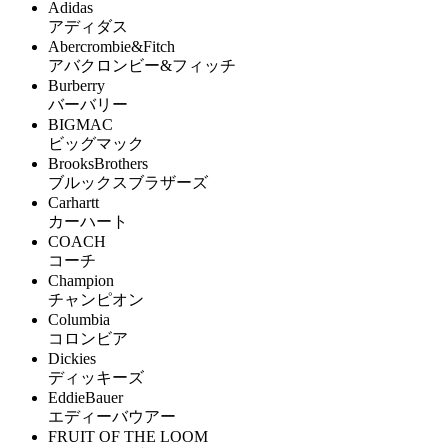
Adidas
アディダス
Abercrombie&Fitch
アバクロンビー&フィッチ
Burberry
バーバリー
BIGMAC
ビッグマック
BrooksBrothers
ブルックスブラザーズ
Carhartt
カーハート
COACH
コーチ
Champion
チャンピオン
Columbia
コロンビア
Dickies
ディッキーズ
EddieBauer
エディーバウアー
FRUIT OF THE LOOM