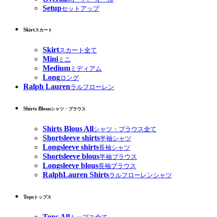
Setup
セットアップ
Skirt
スカート
Skirt
スカート全て
Mini
ミニ
Medium
ミディアム
Long
ロング
Ralph Lauren
ラルフローレン
Shirts Blous
シャツ・ブラウス
Shirts Blous All
シャツ・ブラウス全て
Shortsleeve shirts
半袖シャツ
Longsleeve shirts
長袖シャツ
Shortsleeve blous
半袖ブラウス
Longsleeve blous
長袖ブラウス
RalphLauren Shirts
ラルフローレンシャツ
Tops
トップス
Tops All