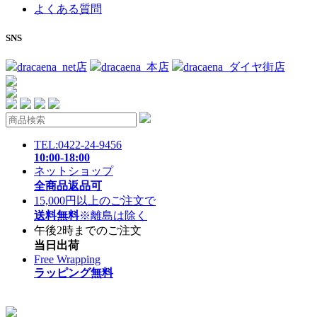
よくある質問
SNS
dracaena_net店
dracaena_本店
dracaena_ダイヤ街店
TEL:0422-24-9456
10:00-18:00
ネットショップ
全商品返品可
15,000円以上のご注文で
送料無料
※離島は除く
午後2時までのご注文
当日出荷
Free Wrapping
ラッピング無料