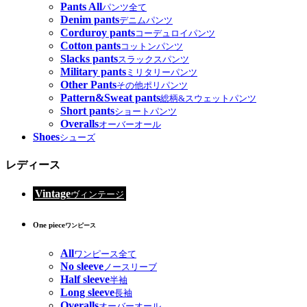
Pants All
パンツ全て
Denim pants
デニムパンツ
Corduroy pants
コーデュロイパンツ
Cotton pants
コットンパンツ
Slacks pants
スラックスパンツ
Military pants
ミリタリーパンツ
Other Pants
その他ポリパンツ
Pattern&Sweat pants
総柄&スウェットパンツ
Short pants
ショートパンツ
Overalls
オーバーオール
Shoes
シューズ
レディース
Vintage
ヴィンテージ
One piece
ワンピース
All
ワンピース全て
No sleeve
ノースリーブ
Half sleeve
半袖
Long sleeve
長袖
Overalls
オーバーオール