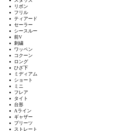
スタッズ
リボン
フリル
ティアード
セーラー
シースルー
前V
刺繍
ワッペン
コクーン
ロング
ひざ下
ミディアム
ショート
ミニ
フレア
タイト
台形
Aライン
ギャザー
プリーツ
ストレート