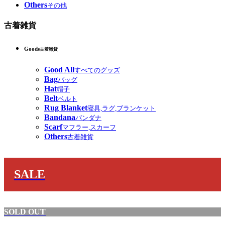
Others
その他
古着雑貨
Goods
古着雑貨
Good All
すべてのグッズ
Bag
バッグ
Hat
帽子
Belt
ベルト
Rug Blanket
寝具,ラグ,ブランケット
Bandana
バンダナ
Scarf
マフラー,スカーフ
Others
古着雑貨
SALE
SOLD OUT