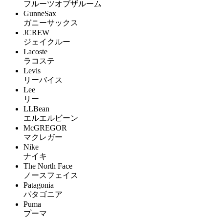
フルーツオブザルーム
GunneSax
ガニーサックス
JCREW
ジェイクルー
Lacoste
ラコステ
Levis
リーバイス
Lee
リー
LLBean
エルエルビーン
McGREGOR
マクレガー
Nike
ナイキ
The North Face
ノースフェイス
Patagonia
パタゴニア
Puma
プーマ