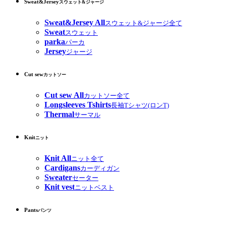
Sweat&Jersey
スウェット&ジャージ
Sweat&Jersey All
スウェット&ジャージ全て
Sweat
スウェット
parka
パーカ
Jersey
ジャージ
Cut sew
カットソー
Cut sew All
カットソー全て
Longsleeves Tshirts
長袖Tシャツ(ロンT)
Thermal
サーマル
Knit
ニット
Knit All
ニット全て
Cardigans
カーディガン
Sweater
セーター
Knit vest
ニットベスト
Pants
パンツ