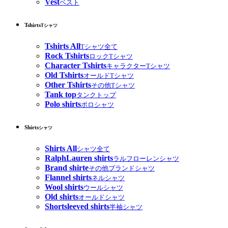
Vest
ベスト
Tshirts
Tシャツ
Tshirts All
Tシャツ全て
Rock Tshirts
ロックTシャツ
Character Tshirts
キャラクターTシャツ
Old Tshirts
オールドTシャツ
Other Tshirts
その他Tシャツ
Tank top
タンクトップ
Polo shirts
ポロシャツ
Shirts
シャツ
Shirts All
シャツ全て
RalphLauren shirts
ラルフローレンシャツ
Brand shirte
その他ブランドシャツ
Flannel shirts
ネルシャツ
Wool shirts
ウールシャツ
Old shirts
オールドシャツ
Shortsleeved shirts
半袖シャツ