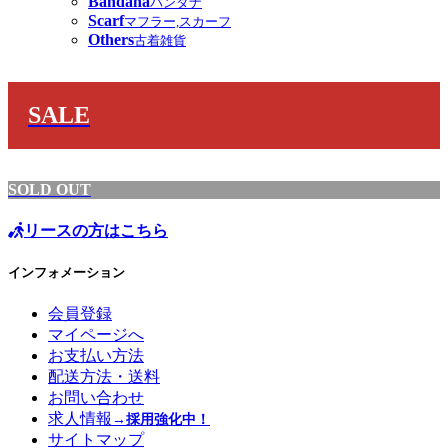
Bandana
バンダナ
Scarf
マフラー,スカーフ
Others
古着雑貨
SALE
SOLD OUT
リースの方はこちら
インフォメーション
会員登録
マイページへ
お支払い方法
配送方法・送料
お問い合わせ
求人情報
→採用強化中！
サイトマップ