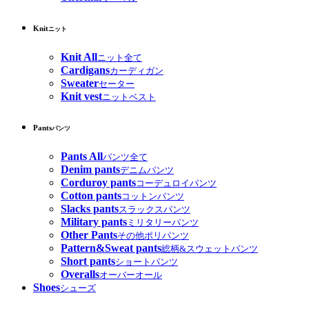
Knit
ニット
Knit All
ニット全て
Cardigans
カーディガン
Sweater
セーター
Knit vest
ニットベスト
Pants
パンツ
Pants All
パンツ全て
Denim pants
デニムパンツ
Corduroy pants
コーデュロイパンツ
Cotton pants
コットンパンツ
Slacks pants
スラックスパンツ
Military pants
ミリタリーパンツ
Other Pants
その他ポリパンツ
Pattern&Sweat pants
総柄&スウェットパンツ
Short pants
ショートパンツ
Overalls
オーバーオール
Shoes
シューズ