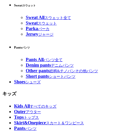
Sweat
スウェット
Sweat All
スウェット全て
Sweat
スウェット
Parka
パーカ
Jersey
ジャージ
Pants
パンツ
Pants All
パンツ全て
Denim pants
デニムパンツ
Other pants
総柄&チノパンその他パンツ
Short pants
ショートパンツ
Shoes
シューズ
キッズ
Kids All
すべてのキッズ
Outer
アウター
Tops
トップス
Skirt&Onepiece
スカート＆ワンピース
Pants
パンツ