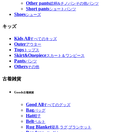
Other pants
総柄&チノパンその他パンツ
Short pants
ショートパンツ
Shoes
シューズ
キッズ
Kids All
すべてのキッズ
Outer
アウター
Tops
トップス
Skirt&Onepiece
スカート＆ワンピース
Pants
パンツ
Others
その他
古着雑貨
Goods
古着雑貨
Good All
すべてのグッズ
Bag
バッグ
Hat
帽子
Belt
ベルト
Rug Blanket
寝具,ラグ,ブランケット