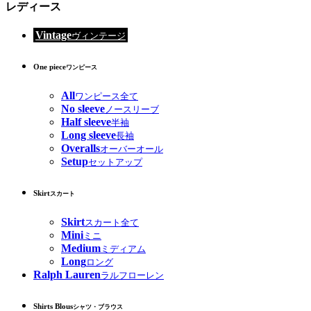
レディース
Vintage
ヴィンテージ
One piece
ワンピース
All
ワンピース全て
No sleeve
ノースリーブ
Half sleeve
半袖
Long sleeve
長袖
Overalls
オーバーオール
Setup
セットアップ
Skirt
スカート
Skirt
スカート全て
Mini
ミニ
Medium
ミディアム
Long
ロング
Ralph Lauren
ラルフローレン
Shirts Blous
シャツ・ブラウス