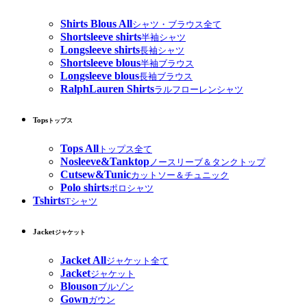
Shirts Blous All
シャツ・ブラウス全て
Shortsleeve shirts
半袖シャツ
Longsleeve shirts
長袖シャツ
Shortsleeve blous
半袖ブラウス
Longsleeve blous
長袖ブラウス
RalphLauren Shirts
ラルフローレンシャツ
Tops
トップス
Tops All
トップス全て
Nosleeve&Tanktop
ノースリーブ＆タンクトップ
Cutsew&Tunic
カットソー＆チュニック
Polo shirts
ポロシャツ
Tshirts
Tシャツ
Jacket
ジャケット
Jacket All
ジャケット全て
Jacket
ジャケット
Blouson
ブルゾン
Gown
ガウン