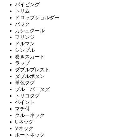
パイピング
トリム
ドロップショルダー
バック
カシュクール
フリンジ
ドルマン
シンプル
巻きスカート
ラップ
ダブルブレスト
ダブルボタン
単色タグ
ブルーバータグ
トリコタグ
ペイント
マチ付
クルーネック
Uネック
Vネック
ボートネック