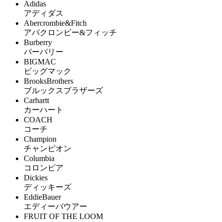
Adidas
アディダス
Abercrombie&Fitch
アバクロンビー&フィッチ
Burberry
バーバリー
BIGMAC
ビッグマック
BrooksBrothers
ブルックスブラザーズ
Carhartt
カーハート
COACH
コーチ
Champion
チャンピオン
Columbia
コロンビア
Dickies
ディッキーズ
EddieBauer
エディーバウアー
FRUIT OF THE LOOM