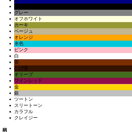
紺
黒
グレー
オフホワイト
カーキ
ベージュ
オレンジ
水色
ピンク
白
茶
こげ茶
オリーブ
ワインレッド
金
銀
ツートン
スリートーン
カラフル
クレイジー
柄