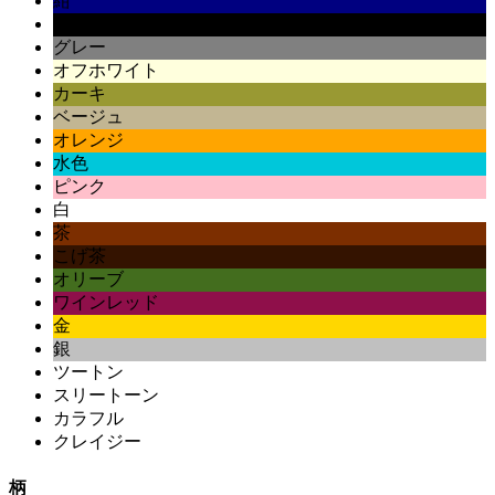
紺
黒
グレー
オフホワイト
カーキ
ベージュ
オレンジ
水色
ピンク
白
茶
こげ茶
オリーブ
ワインレッド
金
銀
ツートン
スリートーン
カラフル
クレイジー
柄