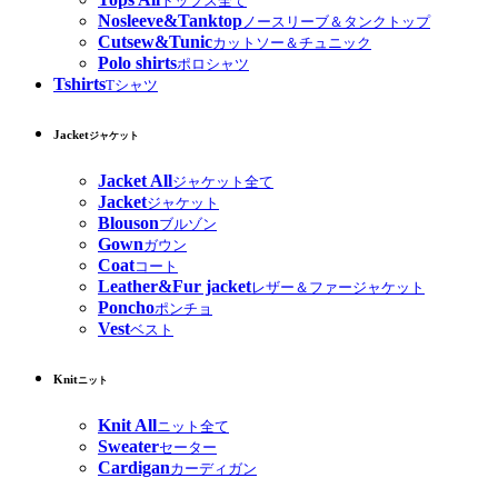
トップス全て
Nosleeve&Tanktop
ノースリーブ＆タンクトップ
Cutsew&Tunic
カットソー＆チュニック
Polo shirts
ポロシャツ
Tshirts
Tシャツ
Jacket
ジャケット
Jacket All
ジャケット全て
Jacket
ジャケット
Blouson
ブルゾン
Gown
ガウン
Coat
コート
Leather&Fur jacket
レザー＆ファージャケット
Poncho
ポンチョ
Vest
ベスト
Knit
ニット
Knit All
ニット全て
Sweater
セーター
Cardigan
カーディガン