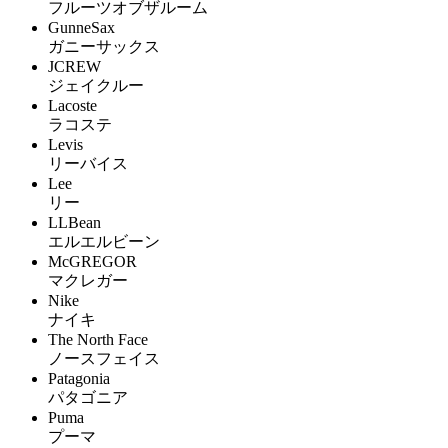
フルーツオブザルーム
GunneSax
ガニーサックス
JCREW
ジェイクルー
Lacoste
ラコステ
Levis
リーバイス
Lee
リー
LLBean
エルエルビーン
McGREGOR
マクレガー
Nike
ナイキ
The North Face
ノースフェイス
Patagonia
パタゴニア
Puma
プーマ