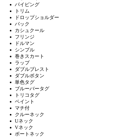
パイピング
トリム
ドロップショルダー
バック
カシュクール
フリンジ
ドルマン
シンプル
巻きスカート
ラップ
ダブルブレスト
ダブルボタン
単色タグ
ブルーバータグ
トリコタグ
ペイント
マチ付
クルーネック
Uネック
Vネック
ボートネック