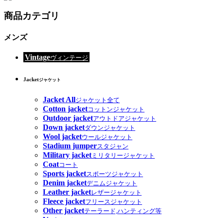
商品カテゴリ
メンズ
Vintage
ヴィンテージ
Jacket
ジャケット
Jacket All
ジャケット全て
Cotton jacket
コットンジャケット
Outdoor jacket
アウトドアジャケット
Down jacket
ダウンジャケット
Wool jacket
ウールジャケット
Stadium jumper
スタジャン
Military jacket
ミリタリージャケット
Coat
コート
Sports jacket
スポーツジャケット
Denim jacket
デニムジャケット
Leather jacket
レザージャケット
Fleece jacket
フリースジャケット
Other jacket
テーラード,ハンティング等