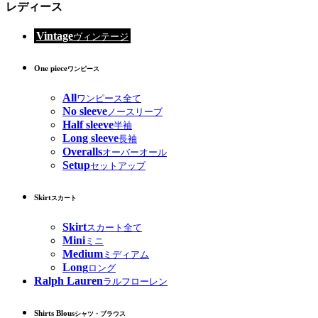
レディース
Vintage
ヴィンテージ
One piece
ワンピース
All
ワンピース全て
No sleeve
ノースリーブ
Half sleeve
半袖
Long sleeve
長袖
Overalls
オーバーオール
Setup
セットアップ
Skirt
スカート
Skirt
スカート全て
Mini
ミニ
Medium
ミディアム
Long
ロング
Ralph Lauren
ラルフローレン
Shirts Blous
シャツ・ブラウス