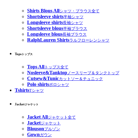
Shirts Blous All
シャツ・ブラウス全て
Shortsleeve shirts
半袖シャツ
Longsleeve shirts
長袖シャツ
Shortsleeve blous
半袖ブラウス
Longsleeve blous
長袖ブラウス
RalphLauren Shirts
ラルフローレンシャツ
Tops
トップス
Tops All
トップス全て
Nosleeve&Tanktop
ノースリーブ＆タンクトップ
Cutsew&Tunic
カットソー＆チュニック
Polo shirts
ポロシャツ
Tshirts
Tシャツ
Jacket
ジャケット
Jacket All
ジャケット全て
Jacket
ジャケット
Blouson
ブルゾン
Gown
ガウン