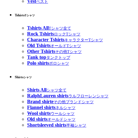
Vest
ベスト
Tshirts
Tシャツ
Tshirts All
Tシャツ全て
Rock Tshirts
ロックTシャツ
Character Tshirts
キャラクターTシャツ
Old Tshirts
オールドTシャツ
Other Tshirts
その他Tシャツ
Tank top
タンクトップ
Polo shirts
ポロシャツ
Shirts
シャツ
Shirts All
シャツ全て
RalphLauren shirts
ラルフローレンシャツ
Brand shirte
その他ブランドシャツ
Flannel shirts
ネルシャツ
Wool shirts
ウールシャツ
Old shirts
オールドシャツ
Shortsleeved shirts
半袖シャツ