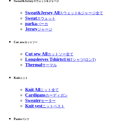
Sweat&Jersey
スウェット&ジャージ
Sweat&Jersey All
スウェット&ジャージ全て
Sweat
スウェット
parka
パーカ
Jersey
ジャージ
Cut sew
カットソー
Cut sew All
カットソー全て
Longsleeves Tshirts
長袖Tシャツ(ロンT)
Thermal
サーマル
Knit
ニット
Knit All
ニット全て
Cardigans
カーディガン
Sweater
セーター
Knit vest
ニットベスト
Pants
パンツ