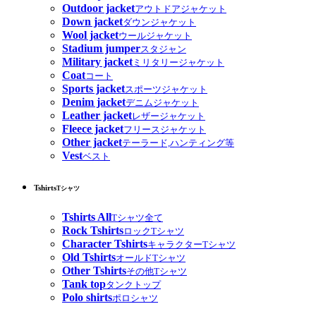
Outdoor jacket
アウトドアジャケット
Down jacket
ダウンジャケット
Wool jacket
ウールジャケット
Stadium jumper
スタジャン
Military jacket
ミリタリージャケット
Coat
コート
Sports jacket
スポーツジャケット
Denim jacket
デニムジャケット
Leather jacket
レザージャケット
Fleece jacket
フリースジャケット
Other jacket
テーラード,ハンティング等
Vest
ベスト
Tshirts
Tシャツ
Tshirts All
Tシャツ全て
Rock Tshirts
ロックTシャツ
Character Tshirts
キャラクターTシャツ
Old Tshirts
オールドTシャツ
Other Tshirts
その他Tシャツ
Tank top
タンクトップ
Polo shirts
ポロシャツ