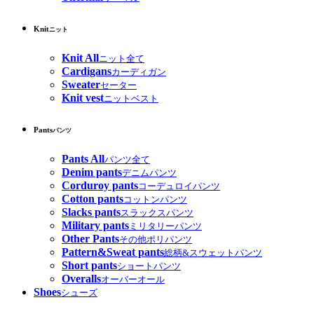
Knit
ニット
Knit All
ニット全て
Cardigans
カーディガン
Sweater
セーター
Knit vest
ニットベスト
Pants
パンツ
Pants All
パンツ全て
Denim pants
デニムパンツ
Corduroy pants
コーデュロイパンツ
Cotton pants
コットンパンツ
Slacks pants
スラックスパンツ
Military pants
ミリタリーパンツ
Other Pants
その他ポリパンツ
Pattern&Sweat pants
総柄&スウェットパンツ
Short pants
ショートパンツ
Overalls
オーバーオール
Shoes
シューズ