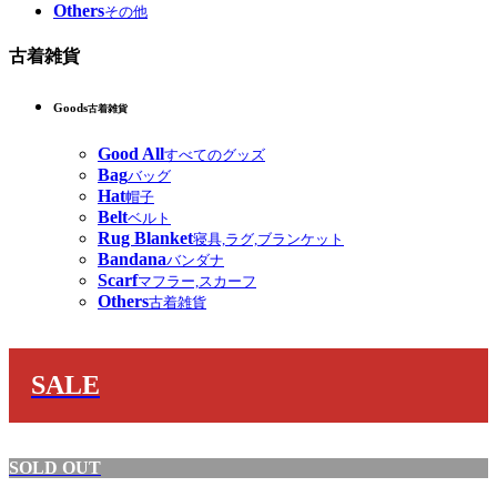
Others
その他
古着雑貨
Goods
古着雑貨
Good All
すべてのグッズ
Bag
バッグ
Hat
帽子
Belt
ベルト
Rug Blanket
寝具,ラグ,ブランケット
Bandana
バンダナ
Scarf
マフラー,スカーフ
Others
古着雑貨
SALE
SOLD OUT