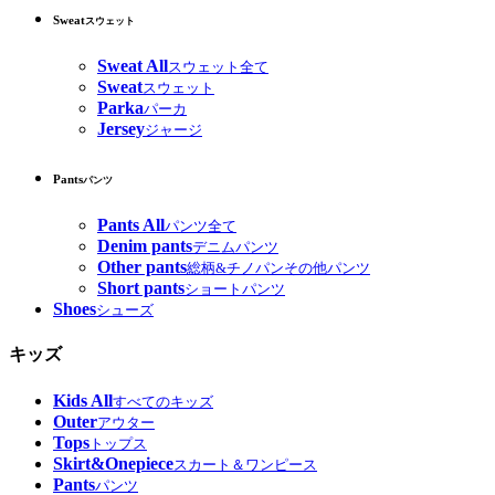
Sweat
スウェット
Sweat All
スウェット全て
Sweat
スウェット
Parka
パーカ
Jersey
ジャージ
Pants
パンツ
Pants All
パンツ全て
Denim pants
デニムパンツ
Other pants
総柄&チノパンその他パンツ
Short pants
ショートパンツ
Shoes
シューズ
キッズ
Kids All
すべてのキッズ
Outer
アウター
Tops
トップス
Skirt&Onepiece
スカート＆ワンピース
Pants
パンツ