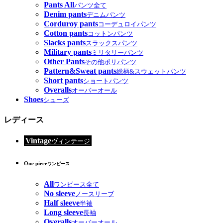
Pants All
パンツ全て
Denim pants
デニムパンツ
Corduroy pants
コーデュロイパンツ
Cotton pants
コットンパンツ
Slacks pants
スラックスパンツ
Military pants
ミリタリーパンツ
Other Pants
その他ポリパンツ
Pattern&Sweat pants
総柄&スウェットパンツ
Short pants
ショートパンツ
Overalls
オーバーオール
Shoes
シューズ
レディース
Vintage
ヴィンテージ
One piece
ワンピース
All
ワンピース全て
No sleeve
ノースリーブ
Half sleeve
半袖
Long sleeve
長袖
Overalls
オーバーオール