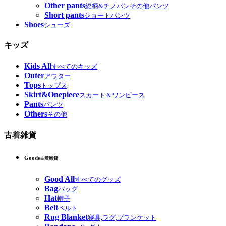
Other pants
総柄&チノパンその他パンツ
Short pants
ショートパンツ
Shoes
シューズ
キッズ
Kids All
すべてのキッズ
Outer
アウター
Tops
トップス
Skirt&Onepiece
スカート＆ワンピース
Pants
パンツ
Others
その他
古着雑貨
Goods
古着雑貨
Good All
すべてのグッズ
Bag
バッグ
Hat
帽子
Belt
ベルト
Rug Blanket
寝具,ラグ,ブランケット