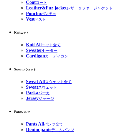
Coat
コート
Leather&Fur jacket
レザー＆ファージャケット
Poncho
ポンチョ
Vest
ベスト
Knit
ニット
Knit All
ニット全て
Sweater
セーター
Cardigan
カーディガン
Sweat
スウェット
Sweat All
スウェット全て
Sweat
スウェット
Parka
パーカ
Jersey
ジャージ
Pants
パンツ
Pants All
パンツ全て
Denim pants
デニムパンツ