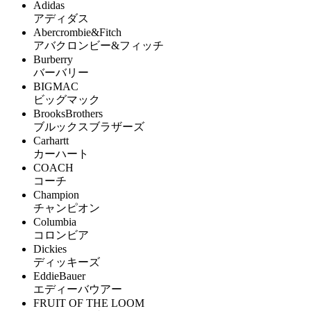
Adidas
アディダス
Abercrombie&Fitch
アバクロンビー&フィッチ
Burberry
バーバリー
BIGMAC
ビッグマック
BrooksBrothers
ブルックスブラザーズ
Carhartt
カーハート
COACH
コーチ
Champion
チャンピオン
Columbia
コロンビア
Dickies
ディッキーズ
EddieBauer
エディーバウアー
FRUIT OF THE LOOM