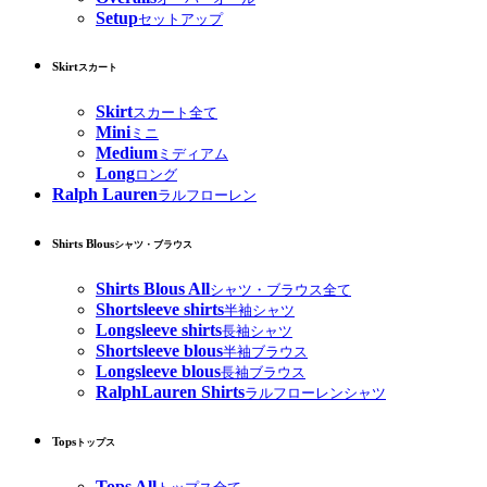
Setup
セットアップ
Skirt
スカート
Skirt
スカート全て
Mini
ミニ
Medium
ミディアム
Long
ロング
Ralph Lauren
ラルフローレン
Shirts Blous
シャツ・ブラウス
Shirts Blous All
シャツ・ブラウス全て
Shortsleeve shirts
半袖シャツ
Longsleeve shirts
長袖シャツ
Shortsleeve blous
半袖ブラウス
Longsleeve blous
長袖ブラウス
RalphLauren Shirts
ラルフローレンシャツ
Tops
トップス
Tops All