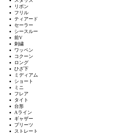
スタッズ
リボン
フリル
ティアード
セーラー
シースルー
前V
刺繍
ワッペン
コクーン
ロング
ひざ下
ミディアム
ショート
ミニ
フレア
タイト
台形
Aライン
ギャザー
プリーツ
ストレート