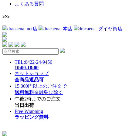
よくある質問
SNS
dracaena_net店
dracaena_本店
dracaena_ダイヤ街店
TEL:0422-24-9456
10:00-18:00
ネットショップ
全商品返品可
15,000円以上のご注文で
送料無料
※離島は除く
午後2時までのご注文
当日出荷
Free Wrapping
ラッピング無料