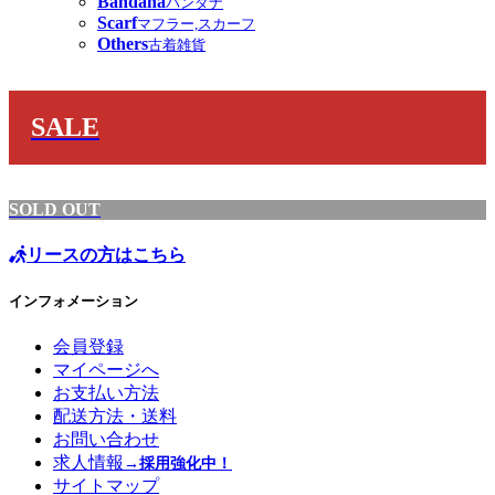
Bandana
バンダナ
Scarf
マフラー,スカーフ
Others
古着雑貨
SALE
SOLD OUT
リースの方はこちら
インフォメーション
会員登録
マイページへ
お支払い方法
配送方法・送料
お問い合わせ
求人情報
→採用強化中！
サイトマップ