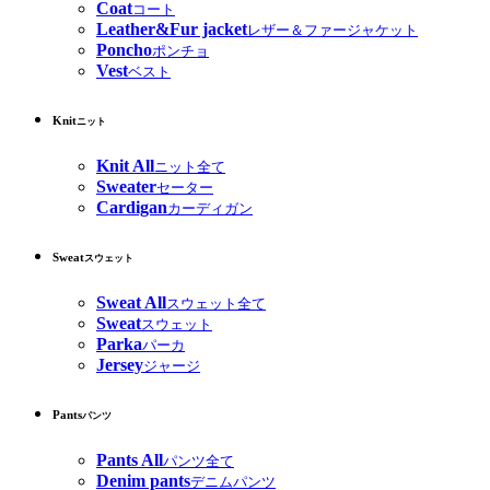
Coat
コート
Leather&Fur jacket
レザー＆ファージャケット
Poncho
ポンチョ
Vest
ベスト
Knit
ニット
Knit All
ニット全て
Sweater
セーター
Cardigan
カーディガン
Sweat
スウェット
Sweat All
スウェット全て
Sweat
スウェット
Parka
パーカ
Jersey
ジャージ
Pants
パンツ
Pants All
パンツ全て
Denim pants
デニムパンツ