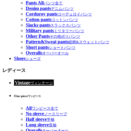
Pants All
パンツ全て
Denim pants
デニムパンツ
Corduroy pants
コーデュロイパンツ
Cotton pants
コットンパンツ
Slacks pants
スラックスパンツ
Military pants
ミリタリーパンツ
Other Pants
その他ポリパンツ
Pattern&Sweat pants
総柄&スウェットパンツ
Short pants
ショートパンツ
Overalls
オーバーオール
Shoes
シューズ
レディース
Vintage
ヴィンテージ
One piece
ワンピース
All
ワンピース全て
No sleeve
ノースリーブ
Half sleeve
半袖
Long sleeve
長袖
Overalls
オーバーオール