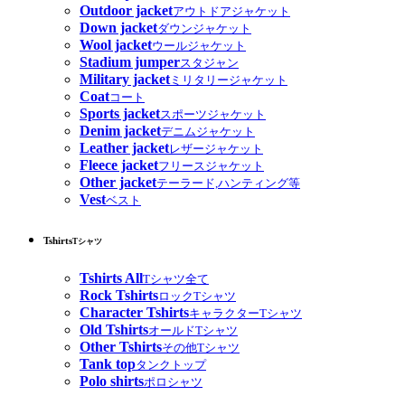
Outdoor jacket
アウトドアジャケット
Down jacket
ダウンジャケット
Wool jacket
ウールジャケット
Stadium jumper
スタジャン
Military jacket
ミリタリージャケット
Coat
コート
Sports jacket
スポーツジャケット
Denim jacket
デニムジャケット
Leather jacket
レザージャケット
Fleece jacket
フリースジャケット
Other jacket
テーラード,ハンティング等
Vest
ベスト
Tshirts
Tシャツ
Tshirts All
Tシャツ全て
Rock Tshirts
ロックTシャツ
Character Tshirts
キャラクターTシャツ
Old Tshirts
オールドTシャツ
Other Tshirts
その他Tシャツ
Tank top
タンクトップ
Polo shirts
ポロシャツ