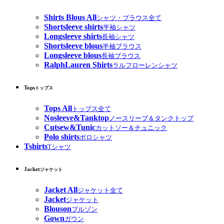
Shirts Blous All
シャツ・ブラウス全て
Shortsleeve shirts
半袖シャツ
Longsleeve shirts
長袖シャツ
Shortsleeve blous
半袖ブラウス
Longsleeve blous
長袖ブラウス
RalphLauren Shirts
ラルフローレンシャツ
Tops
トップス
Tops All
トップス全て
Nosleeve&Tanktop
ノースリーブ＆タンクトップ
Cutsew&Tunic
カットソー＆チュニック
Polo shirts
ポロシャツ
Tshirts
Tシャツ
Jacket
ジャケット
Jacket All
ジャケット全て
Jacket
ジャケット
Blouson
ブルゾン
Gown
ガウン