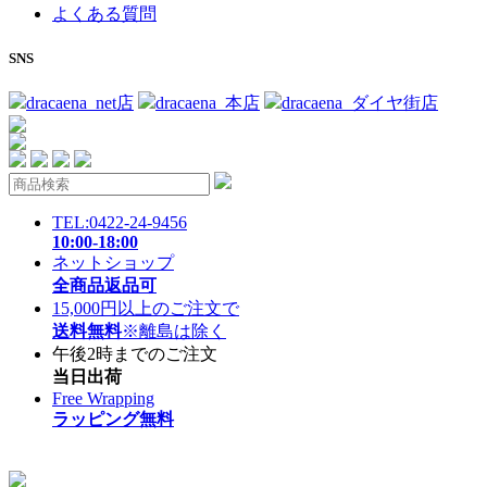
よくある質問
SNS
dracaena_net店
dracaena_本店
dracaena_ダイヤ街店
TEL:0422-24-9456
10:00-18:00
ネットショップ
全商品返品可
15,000円以上のご注文で
送料無料
※離島は除く
午後2時までのご注文
当日出荷
Free Wrapping
ラッピング無料