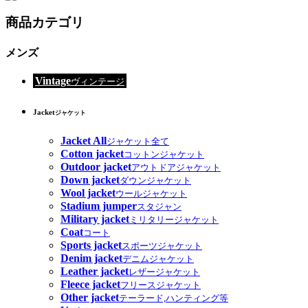
商品カテゴリ
メンズ
Vintage
ヴィンテージ
Jacket
ジャケット
Jacket All
ジャケット全て
Cotton jacket
コットンジャケット
Outdoor jacket
アウトドアジャケット
Down jacket
ダウンジャケット
Wool jacket
ウールジャケット
Stadium jumper
スタジャン
Military jacket
ミリタリージャケット
Coat
コート
Sports jacket
スポーツジャケット
Denim jacket
デニムジャケット
Leather jacket
レザージャケット
Fleece jacket
フリースジャケット
Other jacket
テーラード,ハンティング等