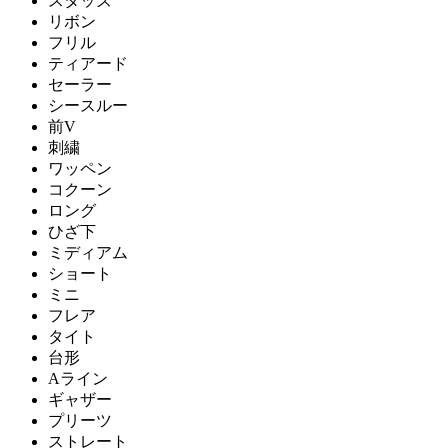
スタッズ
リボン
フリル
ティアード
セーラー
シースルー
前V
刺繍
ワッペン
コクーン
ロング
ひざ下
ミディアム
ショート
ミニ
フレア
タイト
台形
Aライン
ギャザー
プリーツ
ストレート