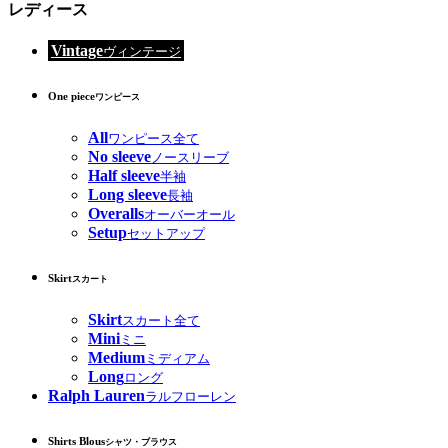
レディース
Vintage
ヴィンテージ
One piece
ワンピース
All
ワンピース全て
No sleeve
ノースリーブ
Half sleeve
半袖
Long sleeve
長袖
Overalls
オーバーオール
Setup
セットアップ
Skirt
スカート
Skirt
スカート全て
Mini
ミニ
Medium
ミディアム
Long
ロング
Ralph Lauren
ラルフローレン
Shirts Blous
シャツ・ブラウス