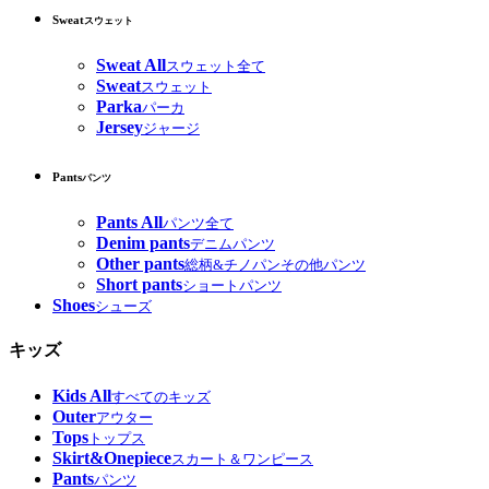
Sweat
スウェット
Sweat All
スウェット全て
Sweat
スウェット
Parka
パーカ
Jersey
ジャージ
Pants
パンツ
Pants All
パンツ全て
Denim pants
デニムパンツ
Other pants
総柄&チノパンその他パンツ
Short pants
ショートパンツ
Shoes
シューズ
キッズ
Kids All
すべてのキッズ
Outer
アウター
Tops
トップス
Skirt&Onepiece
スカート＆ワンピース
Pants
パンツ