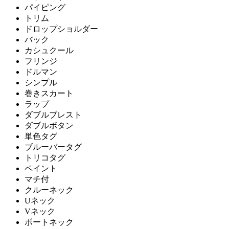
パイピング
トリム
ドロップショルダー
バック
カシュクール
フリンジ
ドルマン
シンプル
巻きスカート
ラップ
ダブルブレスト
ダブルボタン
単色タグ
ブルーバータグ
トリコタグ
ペイント
マチ付
クルーネック
Uネック
Vネック
ボートネック