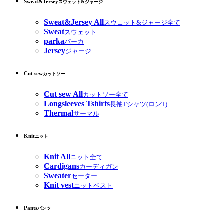
Sweat&Jersey
スウェット&ジャージ
Sweat&Jersey All
スウェット&ジャージ全て
Sweat
スウェット
parka
パーカ
Jersey
ジャージ
Cut sew
カットソー
Cut sew All
カットソー全て
Longsleeves Tshirts
長袖Tシャツ(ロンT)
Thermal
サーマル
Knit
ニット
Knit All
ニット全て
Cardigans
カーディガン
Sweater
セーター
Knit vest
ニットベスト
Pants
パンツ