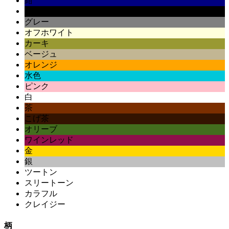
紺
黒
グレー
オフホワイト
カーキ
ベージュ
オレンジ
水色
ピンク
白
茶
こげ茶
オリーブ
ワインレッド
金
銀
ツートン
スリートーン
カラフル
クレイジー
柄