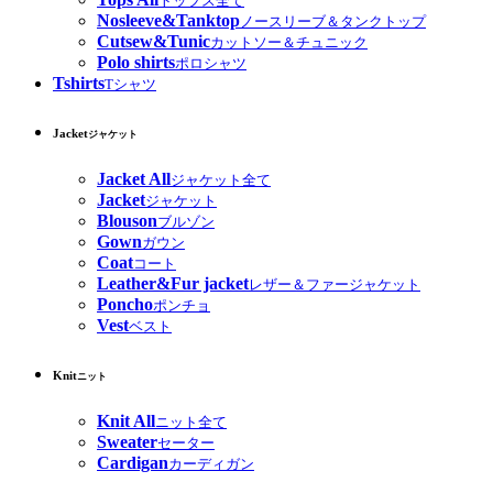
トップス全て
Nosleeve&Tanktop
ノースリーブ＆タンクトップ
Cutsew&Tunic
カットソー＆チュニック
Polo shirts
ポロシャツ
Tshirts
Tシャツ
Jacket
ジャケット
Jacket All
ジャケット全て
Jacket
ジャケット
Blouson
ブルゾン
Gown
ガウン
Coat
コート
Leather&Fur jacket
レザー＆ファージャケット
Poncho
ポンチョ
Vest
ベスト
Knit
ニット
Knit All
ニット全て
Sweater
セーター
Cardigan
カーディガン