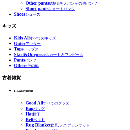
Other pants
総柄&チノパンその他パンツ
Short pants
ショートパンツ
Shoes
シューズ
キッズ
Kids All
すべてのキッズ
Outer
アウター
Tops
トップス
Skirt&Onepiece
スカート＆ワンピース
Pants
パンツ
Others
その他
古着雑貨
Goods
古着雑貨
Good All
すべてのグッズ
Bag
バッグ
Hat
帽子
Belt
ベルト
Rug Blanket
寝具,ラグ,ブランケット