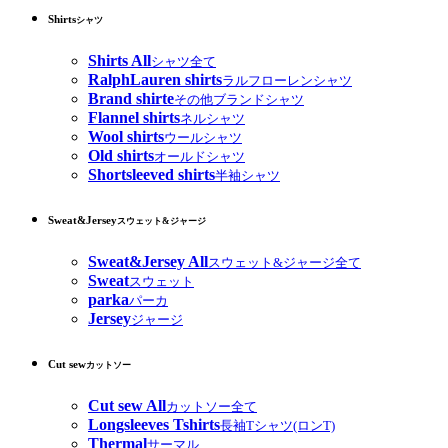
Shirts
シャツ
Shirts All
シャツ全て
RalphLauren shirts
ラルフローレンシャツ
Brand shirte
その他ブランドシャツ
Flannel shirts
ネルシャツ
Wool shirts
ウールシャツ
Old shirts
オールドシャツ
Shortsleeved shirts
半袖シャツ
Sweat&Jersey
スウェット&ジャージ
Sweat&Jersey All
スウェット&ジャージ全て
Sweat
スウェット
parka
パーカ
Jersey
ジャージ
Cut sew
カットソー
Cut sew All
カットソー全て
Longsleeves Tshirts
長袖Tシャツ(ロンT)
Thermal
サーマル