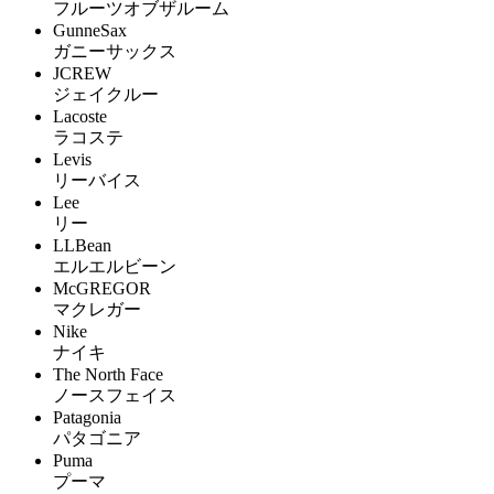
フルーツオブザルーム
GunneSax
ガニーサックス
JCREW
ジェイクルー
Lacoste
ラコステ
Levis
リーバイス
Lee
リー
LLBean
エルエルビーン
McGREGOR
マクレガー
Nike
ナイキ
The North Face
ノースフェイス
Patagonia
パタゴニア
Puma
プーマ