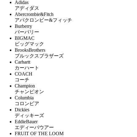
Adidas
アディダス
Abercrombie&Fitch
アバクロンビー&フィッチ
Burberry
バーバリー
BIGMAC
ビッグマック
BrooksBrothers
ブルックスブラザーズ
Carhartt
カーハート
COACH
コーチ
Champion
チャンピオン
Columbia
コロンビア
Dickies
ディッキーズ
EddieBauer
エディーバウアー
FRUIT OF THE LOOM