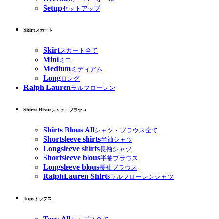
Setup
セットアップ
Skirt
スカート
Skirt
スカート全て
Mini
ミニ
Medium
ミディアム
Long
ロング
Ralph Lauren
ラルフローレン
Shirts Blous
シャツ・ブラウス
Shirts Blous All
シャツ・ブラウス全て
Shortsleeve shirts
半袖シャツ
Longsleeve shirts
長袖シャツ
Shortsleeve blous
半袖ブラウス
Longsleeve blous
長袖ブラウス
RalphLauren Shirts
ラルフローレンシャツ
Tops
トップス
Tops All