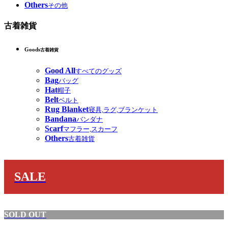
Others
その他
古着雑貨
Goods
古着雑貨
Good All
すべてのグッズ
Bag
バッグ
Hat
帽子
Belt
ベルト
Rug Blanket
寝具,ラグ,ブランケット
Bandana
バンダナ
Scarf
マフラー,スカーフ
Others
古着雑貨
SALE
SOLD OUT