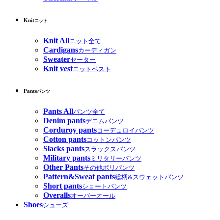
Knit
ニット
Knit All
ニット全て
Cardigans
カーディガン
Sweater
セーター
Knit vest
ニットベスト
Pants
パンツ
Pants All
パンツ全て
Denim pants
デニムパンツ
Corduroy pants
コーデュロイパンツ
Cotton pants
コットンパンツ
Slacks pants
スラックスパンツ
Military pants
ミリタリーパンツ
Other Pants
その他ポリパンツ
Pattern&Sweat pants
総柄&スウェットパンツ
Short pants
ショートパンツ
Overalls
オーバーオール
Shoes
シューズ