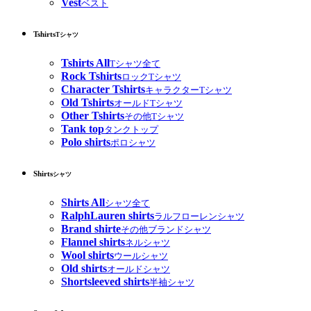
Vest
ベスト
Tshirts
Tシャツ
Tshirts All
Tシャツ全て
Rock Tshirts
ロックTシャツ
Character Tshirts
キャラクターTシャツ
Old Tshirts
オールドTシャツ
Other Tshirts
その他Tシャツ
Tank top
タンクトップ
Polo shirts
ポロシャツ
Shirts
シャツ
Shirts All
シャツ全て
RalphLauren shirts
ラルフローレンシャツ
Brand shirte
その他ブランドシャツ
Flannel shirts
ネルシャツ
Wool shirts
ウールシャツ
Old shirts
オールドシャツ
Shortsleeved shirts
半袖シャツ