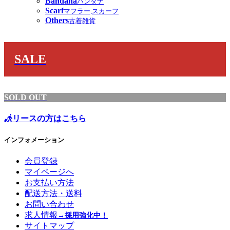
Bandana
バンダナ
Scarf
マフラー,スカーフ
Others
古着雑貨
SALE
SOLD OUT
リースの方はこちら
インフォメーション
会員登録
マイページへ
お支払い方法
配送方法・送料
お問い合わせ
求人情報
→採用強化中！
サイトマップ