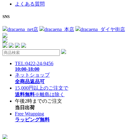
よくある質問
SNS
dracaena_net店
dracaena_本店
dracaena_ダイヤ街店
TEL:0422-24-9456
10:00-18:00
ネットショップ
全商品返品可
15,000円以上のご注文で
送料無料
※離島は除く
午後2時までのご注文
当日出荷
Free Wrapping
ラッピング無料