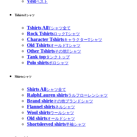
Vest
ベスト
Tshirts
Tシャツ
Tshirts All
Tシャツ全て
Rock Tshirts
ロックTシャツ
Character Tshirts
キャラクターTシャツ
Old Tshirts
オールドTシャツ
Other Tshirts
その他Tシャツ
Tank top
タンクトップ
Polo shirts
ポロシャツ
Shirts
シャツ
Shirts All
シャツ全て
RalphLauren shirts
ラルフローレンシャツ
Brand shirte
その他ブランドシャツ
Flannel shirts
ネルシャツ
Wool shirts
ウールシャツ
Old shirts
オールドシャツ
Shortsleeved shirts
半袖シャツ