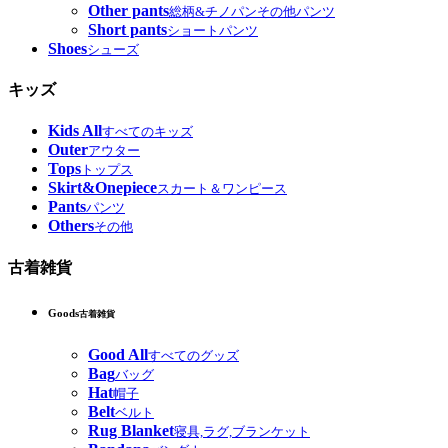
Other pants
総柄&チノパンその他パンツ
Short pants
ショートパンツ
Shoes
シューズ
キッズ
Kids All
すべてのキッズ
Outer
アウター
Tops
トップス
Skirt&Onepiece
スカート＆ワンピース
Pants
パンツ
Others
その他
古着雑貨
Goods
古着雑貨
Good All
すべてのグッズ
Bag
バッグ
Hat
帽子
Belt
ベルト
Rug Blanket
寝具,ラグ,ブランケット