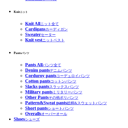
Knit
ニット
Knit All
ニット全て
Cardigans
カーディガン
Sweater
セーター
Knit vest
ニットベスト
Pants
パンツ
Pants All
パンツ全て
Denim pants
デニムパンツ
Corduroy pants
コーデュロイパンツ
Cotton pants
コットンパンツ
Slacks pants
スラックスパンツ
Military pants
ミリタリーパンツ
Other Pants
その他ポリパンツ
Pattern&Sweat pants
総柄&スウェットパンツ
Short pants
ショートパンツ
Overalls
オーバーオール
Shoes
シューズ