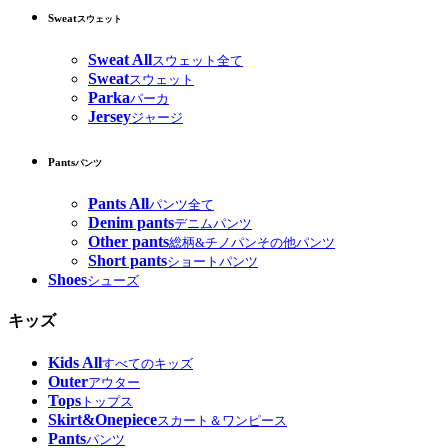
Sweat
スウェット
Sweat All
スウェット全て
Sweat
スウェット
Parka
パーカ
Jersey
ジャージ
Pants
パンツ
Pants All
パンツ全て
Denim pants
デニムパンツ
Other pants
総柄&チノパンその他パンツ
Short pants
ショートパンツ
Shoes
シューズ
キッズ
Kids All
すべてのキッズ
Outer
アウター
Tops
トップス
Skirt&Onepiece
スカート＆ワンピース
Pants
パンツ