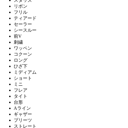
スタッズ
リボン
フリル
ティアード
セーラー
シースルー
前V
刺繍
ワッペン
コクーン
ロング
ひざ下
ミディアム
ショート
ミニ
フレア
タイト
台形
Aライン
ギャザー
プリーツ
ストレート