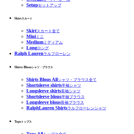
Setup
セットアップ
Skirt
スカート
Skirt
スカート全て
Mini
ミニ
Medium
ミディアム
Long
ロング
Ralph Lauren
ラルフローレン
Shirts Blous
シャツ・ブラウス
Shirts Blous All
シャツ・ブラウス全て
Shortsleeve shirts
半袖シャツ
Longsleeve shirts
長袖シャツ
Shortsleeve blous
半袖ブラウス
Longsleeve blous
長袖ブラウス
RalphLauren Shirts
ラルフローレンシャツ
Tops
トップス
Tops All