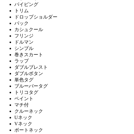
パイピング
トリム
ドロップショルダー
バック
カシュクール
フリンジ
ドルマン
シンプル
巻きスカート
ラップ
ダブルブレスト
ダブルボタン
単色タグ
ブルーバータグ
トリコタグ
ペイント
マチ付
クルーネック
Uネック
Vネック
ボートネック