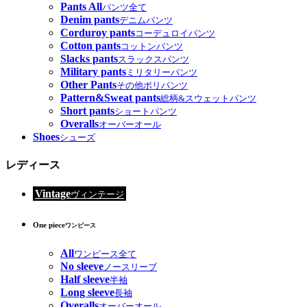
Pants All
パンツ全て
Denim pants
デニムパンツ
Corduroy pants
コーデュロイパンツ
Cotton pants
コットンパンツ
Slacks pants
スラックスパンツ
Military pants
ミリタリーパンツ
Other Pants
その他ポリパンツ
Pattern&Sweat pants
総柄&スウェットパンツ
Short pants
ショートパンツ
Overalls
オーバーオール
Shoes
シューズ
レディース
Vintage
ヴィンテージ
One piece
ワンピース
All
ワンピース全て
No sleeve
ノースリーブ
Half sleeve
半袖
Long sleeve
長袖
Overalls
オーバーオール