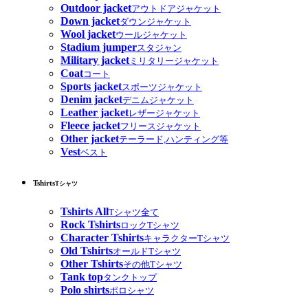
Outdoor jacket
アウトドアジャケット
Down jacket
ダウンジャケット
Wool jacket
ウールジャケット
Stadium jumper
スタジャン
Military jacket
ミリタリージャケット
Coat
コート
Sports jacket
スポーツジャケット
Denim jacket
デニムジャケット
Leather jacket
レザージャケット
Fleece jacket
フリースジャケット
Other jacket
テーラード,ハンティング等
Vest
ベスト
Tshirts
Tシャツ
Tshirts All
Tシャツ全て
Rock Tshirts
ロックTシャツ
Character Tshirts
キャラクターTシャツ
Old Tshirts
オールドTシャツ
Other Tshirts
その他Tシャツ
Tank top
タンクトップ
Polo shirts
ポロシャツ