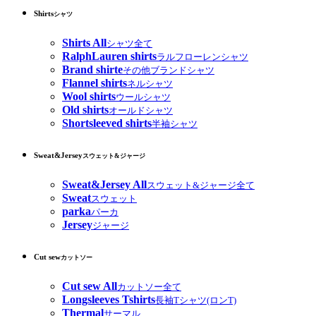
Shirts
シャツ
Shirts All
シャツ全て
RalphLauren shirts
ラルフローレンシャツ
Brand shirte
その他ブランドシャツ
Flannel shirts
ネルシャツ
Wool shirts
ウールシャツ
Old shirts
オールドシャツ
Shortsleeved shirts
半袖シャツ
Sweat&Jersey
スウェット&ジャージ
Sweat&Jersey All
スウェット&ジャージ全て
Sweat
スウェット
parka
パーカ
Jersey
ジャージ
Cut sew
カットソー
Cut sew All
カットソー全て
Longsleeves Tshirts
長袖Tシャツ(ロンT)
Thermal
サーマル