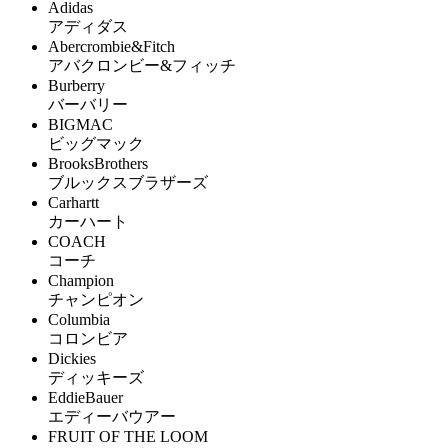
Adidas
アディダス
Abercrombie&Fitch
アバクロンビー&フィッチ
Burberry
バーバリー
BIGMAC
ビッグマック
BrooksBrothers
ブルックスブラザーズ
Carhartt
カーハート
COACH
コーチ
Champion
チャンピオン
Columbia
コロンビア
Dickies
ディッキーズ
EddieBauer
エディーバウアー
FRUIT OF THE LOOM