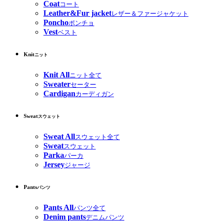
Coat
コート
Leather&Fur jacket
レザー＆ファージャケット
Poncho
ポンチョ
Vest
ベスト
Knit
ニット
Knit All
ニット全て
Sweater
セーター
Cardigan
カーディガン
Sweat
スウェット
Sweat All
スウェット全て
Sweat
スウェット
Parka
パーカ
Jersey
ジャージ
Pants
パンツ
Pants All
パンツ全て
Denim pants
デニムパンツ