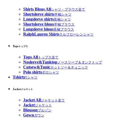
Shirts Blous All
シャツ・ブラウス全て
Shortsleeve shirts
半袖シャツ
Longsleeve shirts
長袖シャツ
Shortsleeve blous
半袖ブラウス
Longsleeve blous
長袖ブラウス
RalphLauren Shirts
ラルフローレンシャツ
Tops
トップス
Tops All
トップス全て
Nosleeve&Tanktop
ノースリーブ＆タンクトップ
Cutsew&Tunic
カットソー＆チュニック
Polo shirts
ポロシャツ
Tshirts
Tシャツ
Jacket
ジャケット
Jacket All
ジャケット全て
Jacket
ジャケット
Blouson
ブルゾン
Gown
ガウン