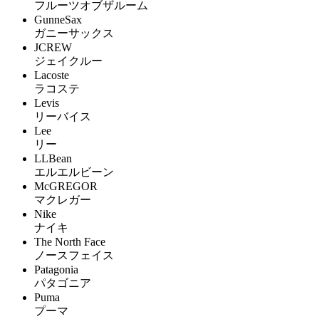
フルーツオブザルーム
GunneSax
ガニーサックス
JCREW
ジェイクルー
Lacoste
ラコステ
Levis
リーバイス
Lee
リー
LLBean
エルエルビーン
McGREGOR
マクレガー
Nike
ナイキ
The North Face
ノースフェイス
Patagonia
パタゴニア
Puma
プーマ