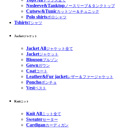
トップス全て
Nosleeve&Tanktop
ノースリーブ＆タンクトップ
Cutsew&Tunic
カットソー＆チュニック
Polo shirts
ポロシャツ
Tshirts
Tシャツ
Jacket
ジャケット
Jacket All
ジャケット全て
Jacket
ジャケット
Blouson
ブルゾン
Gown
ガウン
Coat
コート
Leather&Fur jacket
レザー＆ファージャケット
Poncho
ポンチョ
Vest
ベスト
Knit
ニット
Knit All
ニット全て
Sweater
セーター
Cardigan
カーディガン