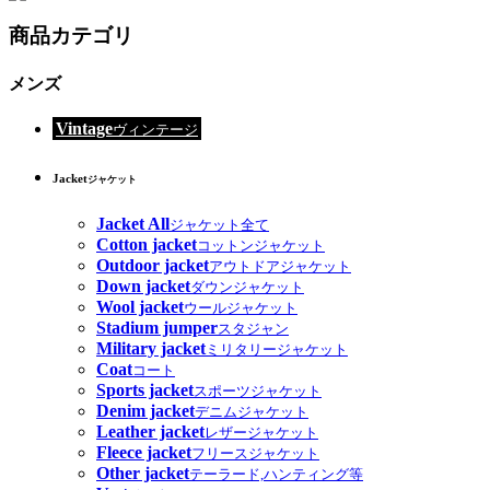
商品カテゴリ
メンズ
Vintage
ヴィンテージ
Jacket
ジャケット
Jacket All
ジャケット全て
Cotton jacket
コットンジャケット
Outdoor jacket
アウトドアジャケット
Down jacket
ダウンジャケット
Wool jacket
ウールジャケット
Stadium jumper
スタジャン
Military jacket
ミリタリージャケット
Coat
コート
Sports jacket
スポーツジャケット
Denim jacket
デニムジャケット
Leather jacket
レザージャケット
Fleece jacket
フリースジャケット
Other jacket
テーラード,ハンティング等