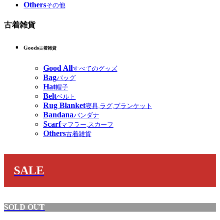
Others
その他
古着雑貨
Goods
古着雑貨
Good All
すべてのグッズ
Bag
バッグ
Hat
帽子
Belt
ベルト
Rug Blanket
寝具,ラグ,ブランケット
Bandana
バンダナ
Scarf
マフラー,スカーフ
Others
古着雑貨
SALE
SOLD OUT