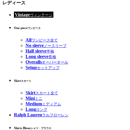
レディース
Vintage
ヴィンテージ
One piece
ワンピース
All
ワンピース全て
No sleeve
ノースリーブ
Half sleeve
半袖
Long sleeve
長袖
Overalls
オーバーオール
Setup
セットアップ
Skirt
スカート
Skirt
スカート全て
Mini
ミニ
Medium
ミディアム
Long
ロング
Ralph Lauren
ラルフローレン
Shirts Blous
シャツ・ブラウス