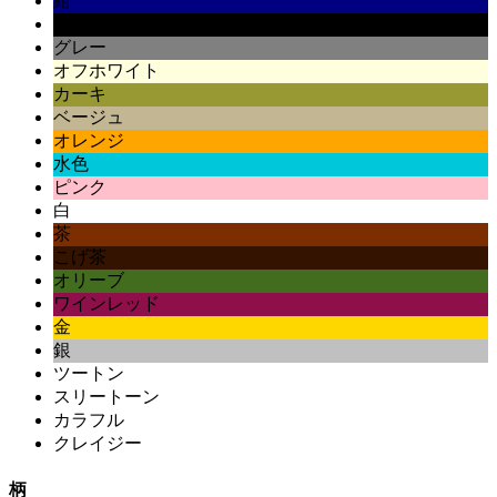
紺
黒
グレー
オフホワイト
カーキ
ベージュ
オレンジ
水色
ピンク
白
茶
こげ茶
オリーブ
ワインレッド
金
銀
ツートン
スリートーン
カラフル
クレイジー
柄