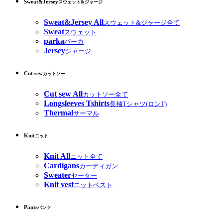
Sweat&Jersey
スウェット&ジャージ
Sweat&Jersey All
スウェット&ジャージ全て
Sweat
スウェット
parka
パーカ
Jersey
ジャージ
Cut sew
カットソー
Cut sew All
カットソー全て
Longsleeves Tshirts
長袖Tシャツ(ロンT)
Thermal
サーマル
Knit
ニット
Knit All
ニット全て
Cardigans
カーディガン
Sweater
セーター
Knit vest
ニットベスト
Pants
パンツ