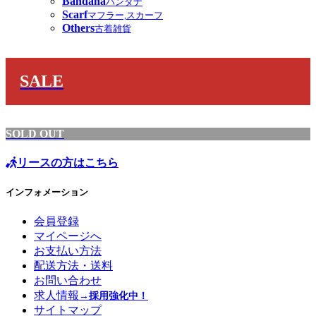
Bandana
バンダナ
Scarf
マフラー,スカーフ
Others
古着雑貨
SALE
SOLD OUT
リースの方はこちら
インフォメーション
会員登録
マイページへ
お支払い方法
配送方法・送料
お問い合わせ
求人情報
→採用強化中！
サイトマップ