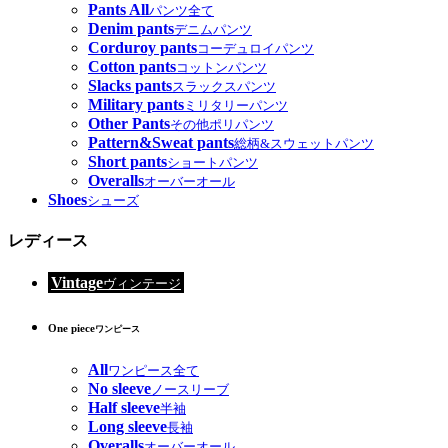
Pants All
パンツ全て
Denim pants
デニムパンツ
Corduroy pants
コーデュロイパンツ
Cotton pants
コットンパンツ
Slacks pants
スラックスパンツ
Military pants
ミリタリーパンツ
Other Pants
その他ポリパンツ
Pattern&Sweat pants
総柄&スウェットパンツ
Short pants
ショートパンツ
Overalls
オーバーオール
Shoes
シューズ
レディース
Vintage
ヴィンテージ
One piece
ワンピース
All
ワンピース全て
No sleeve
ノースリーブ
Half sleeve
半袖
Long sleeve
長袖
Overalls
オーバーオール