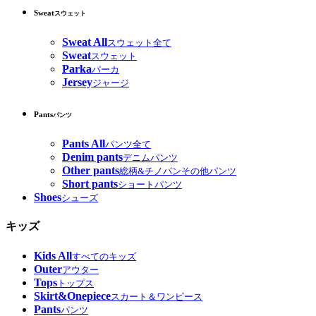
Sweat
スウェット
Sweat All
スウェット全て
Sweat
スウェット
Parka
パーカ
Jersey
ジャージ
Pants
パンツ
Pants All
パンツ全て
Denim pants
デニムパンツ
Other pants
総柄&チノパンその他パンツ
Short pants
ショートパンツ
Shoes
シューズ
キッズ
Kids All
すべてのキッズ
Outer
アウター
Tops
トップス
Skirt&Onepiece
スカート＆ワンピース
Pants
パンツ