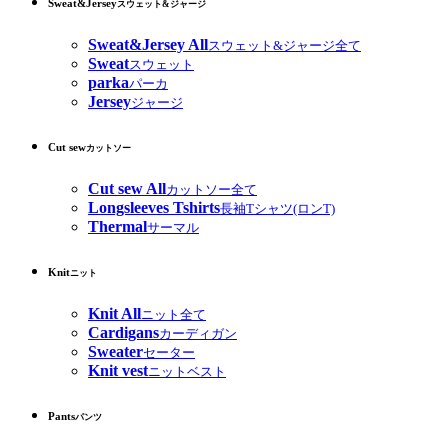
Sweat&Jersey
スウェット&ジャージ
Sweat&Jersey All
スウェット&ジャージ全て
Sweat
スウェット
parka
パーカ
Jersey
ジャージ
Cut sew
カットソー
Cut sew All
カットソー全て
Longsleeves Tshirts
長袖Tシャツ(ロンT)
Thermal
サーマル
Knit
ニット
Knit All
ニット全て
Cardigans
カーディガン
Sweater
セーター
Knit vest
ニットベスト
Pants
パンツ