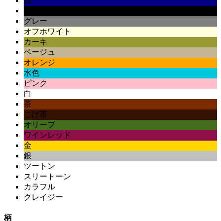
紺
黒
グレー
オフホワイト
カーキ
ベージュ
オレンジ
水色
ピンク
白
茶
こげ茶
オリーブ
ワインレッド
金
銀
ツートン
スリートーン
カラフル
クレイジー
柄