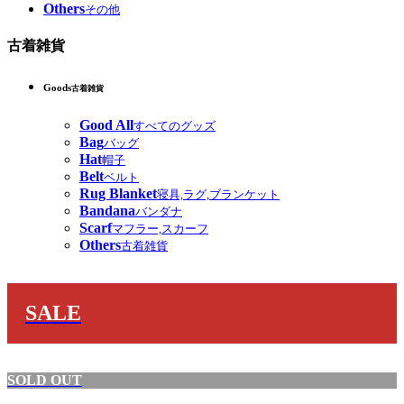
Others
その他
古着雑貨
Goods
古着雑貨
Good All
すべてのグッズ
Bag
バッグ
Hat
帽子
Belt
ベルト
Rug Blanket
寝具,ラグ,ブランケット
Bandana
バンダナ
Scarf
マフラー,スカーフ
Others
古着雑貨
SALE
SOLD OUT