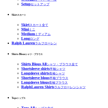
Setup
セットアップ
Skirt
スカート
Skirt
スカート全て
Mini
ミニ
Medium
ミディアム
Long
ロング
Ralph Lauren
ラルフローレン
Shirts Blous
シャツ・ブラウス
Shirts Blous All
シャツ・ブラウス全て
Shortsleeve shirts
半袖シャツ
Longsleeve shirts
長袖シャツ
Shortsleeve blous
半袖ブラウス
Longsleeve blous
長袖ブラウス
RalphLauren Shirts
ラルフローレンシャツ
Tops
トップス
Tops All