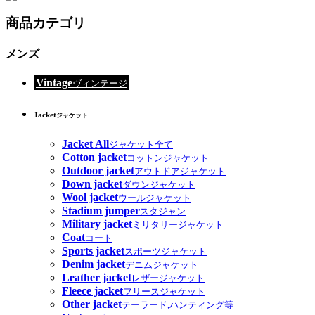
商品カテゴリ
メンズ
Vintage
ヴィンテージ
Jacket
ジャケット
Jacket All
ジャケット全て
Cotton jacket
コットンジャケット
Outdoor jacket
アウトドアジャケット
Down jacket
ダウンジャケット
Wool jacket
ウールジャケット
Stadium jumper
スタジャン
Military jacket
ミリタリージャケット
Coat
コート
Sports jacket
スポーツジャケット
Denim jacket
デニムジャケット
Leather jacket
レザージャケット
Fleece jacket
フリースジャケット
Other jacket
テーラード,ハンティング等