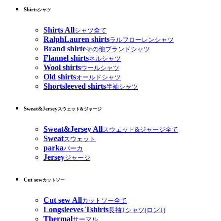
Shirts
シャツ
Shirts All
シャツ全て
RalphLauren shirts
ラルフローレンシャツ
Brand shirte
その他ブランドシャツ
Flannel shirts
ネルシャツ
Wool shirts
ウールシャツ
Old shirts
オールドシャツ
Shortsleeved shirts
半袖シャツ
Sweat&Jersey
スウェット&ジャージ
Sweat&Jersey All
スウェット&ジャージ全て
Sweat
スウェット
parka
パーカ
Jersey
ジャージ
Cut sew
カットソー
Cut sew All
カットソー全て
Longsleeves Tshirts
長袖Tシャツ(ロンT)
Thermal
サーマル