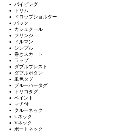
パイピング
トリム
ドロップショルダー
バック
カシュクール
フリンジ
ドルマン
シンプル
巻きスカート
ラップ
ダブルブレスト
ダブルボタン
単色タグ
ブルーバータグ
トリコタグ
ペイント
マチ付
クルーネック
Uネック
Vネック
ボートネック