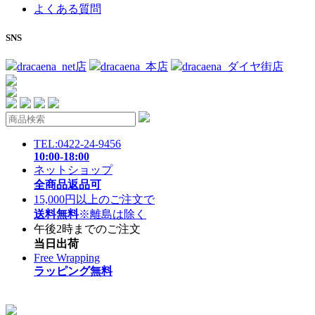
よくある質問
SNS
dracaena_net店
dracaena_本店
dracaena_ダイヤ街店
TEL:0422-24-9456
10:00-18:00
ネットショップ
全商品返品可
15,000円以上のご注文で
送料無料
※離島は除く
午後2時までのご注文
当日出荷
Free Wrapping
ラッピング無料