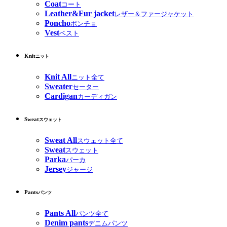
Coat
コート
Leather&Fur jacket
レザー＆ファージャケット
Poncho
ポンチョ
Vest
ベスト
Knit
ニット
Knit All
ニット全て
Sweater
セーター
Cardigan
カーディガン
Sweat
スウェット
Sweat All
スウェット全て
Sweat
スウェット
Parka
パーカ
Jersey
ジャージ
Pants
パンツ
Pants All
パンツ全て
Denim pants
デニムパンツ