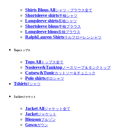
Shirts Blous All
シャツ・ブラウス全て
Shortsleeve shirts
半袖シャツ
Longsleeve shirts
長袖シャツ
Shortsleeve blous
半袖ブラウス
Longsleeve blous
長袖ブラウス
RalphLauren Shirts
ラルフローレンシャツ
Tops
トップス
Tops All
トップス全て
Nosleeve&Tanktop
ノースリーブ＆タンクトップ
Cutsew&Tunic
カットソー＆チュニック
Polo shirts
ポロシャツ
Tshirts
Tシャツ
Jacket
ジャケット
Jacket All
ジャケット全て
Jacket
ジャケット
Blouson
ブルゾン
Gown
ガウン