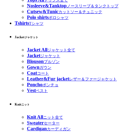
トップス全て
Nosleeve&Tanktop
ノースリーブ＆タンクトップ
Cutsew&Tunic
カットソー＆チュニック
Polo shirts
ポロシャツ
Tshirts
Tシャツ
Jacket
ジャケット
Jacket All
ジャケット全て
Jacket
ジャケット
Blouson
ブルゾン
Gown
ガウン
Coat
コート
Leather&Fur jacket
レザー＆ファージャケット
Poncho
ポンチョ
Vest
ベスト
Knit
ニット
Knit All
ニット全て
Sweater
セーター
Cardigan
カーディガン