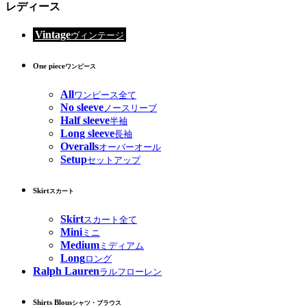
レディース
Vintage
ヴィンテージ
One piece
ワンピース
All
ワンピース全て
No sleeve
ノースリーブ
Half sleeve
半袖
Long sleeve
長袖
Overalls
オーバーオール
Setup
セットアップ
Skirt
スカート
Skirt
スカート全て
Mini
ミニ
Medium
ミディアム
Long
ロング
Ralph Lauren
ラルフローレン
Shirts Blous
シャツ・ブラウス