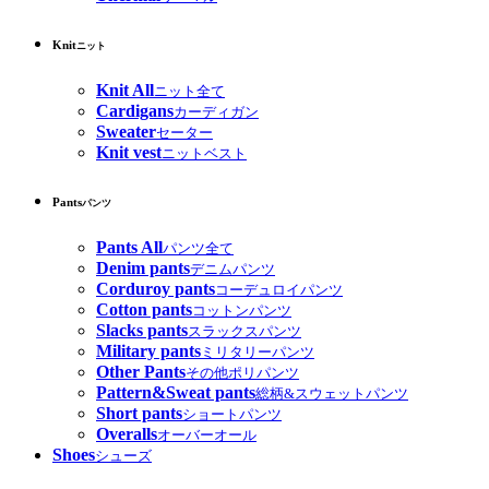
Knit
ニット
Knit All
ニット全て
Cardigans
カーディガン
Sweater
セーター
Knit vest
ニットベスト
Pants
パンツ
Pants All
パンツ全て
Denim pants
デニムパンツ
Corduroy pants
コーデュロイパンツ
Cotton pants
コットンパンツ
Slacks pants
スラックスパンツ
Military pants
ミリタリーパンツ
Other Pants
その他ポリパンツ
Pattern&Sweat pants
総柄&スウェットパンツ
Short pants
ショートパンツ
Overalls
オーバーオール
Shoes
シューズ