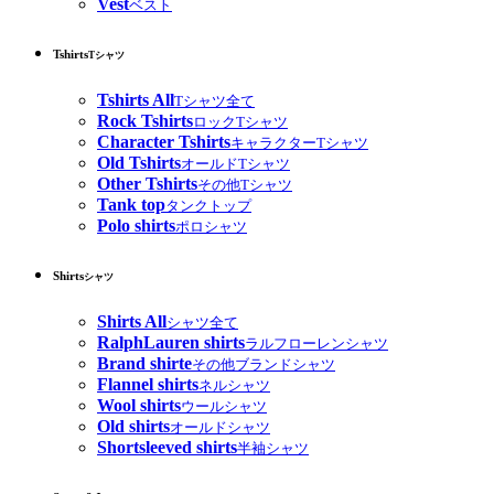
Vest
ベスト
Tshirts
Tシャツ
Tshirts All
Tシャツ全て
Rock Tshirts
ロックTシャツ
Character Tshirts
キャラクターTシャツ
Old Tshirts
オールドTシャツ
Other Tshirts
その他Tシャツ
Tank top
タンクトップ
Polo shirts
ポロシャツ
Shirts
シャツ
Shirts All
シャツ全て
RalphLauren shirts
ラルフローレンシャツ
Brand shirte
その他ブランドシャツ
Flannel shirts
ネルシャツ
Wool shirts
ウールシャツ
Old shirts
オールドシャツ
Shortsleeved shirts
半袖シャツ