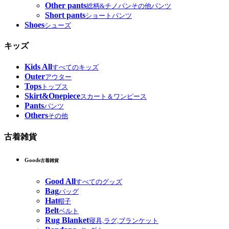
Other pants
総柄&チノパンその他パンツ
Short pants
ショートパンツ
Shoes
シューズ
キッズ
Kids All
すべてのキッズ
Outer
アウター
Tops
トップス
Skirt&Onepiece
スカート＆ワンピース
Pants
パンツ
Others
その他
古着雑貨
Goods
古着雑貨
Good All
すべてのグッズ
Bag
バッグ
Hat
帽子
Belt
ベルト
Rug Blanket
寝具,ラグ,ブランケット