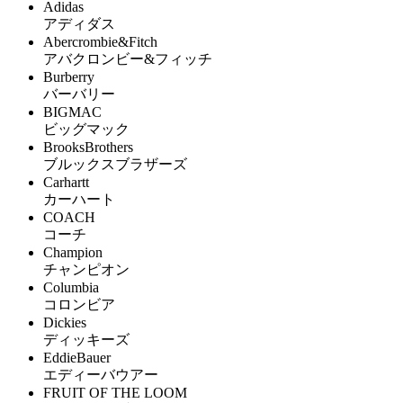
Adidas
アディダス
Abercrombie&Fitch
アバクロンビー&フィッチ
Burberry
バーバリー
BIGMAC
ビッグマック
BrooksBrothers
ブルックスブラザーズ
Carhartt
カーハート
COACH
コーチ
Champion
チャンピオン
Columbia
コロンビア
Dickies
ディッキーズ
EddieBauer
エディーバウアー
FRUIT OF THE LOOM