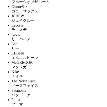
フルーツオブザルーム
GunneSax
ガニーサックス
JCREW
ジェイクルー
Lacoste
ラコステ
Levis
リーバイス
Lee
リー
LLBean
エルエルビーン
McGREGOR
マクレガー
Nike
ナイキ
The North Face
ノースフェイス
Patagonia
パタゴニア
Puma
プーマ