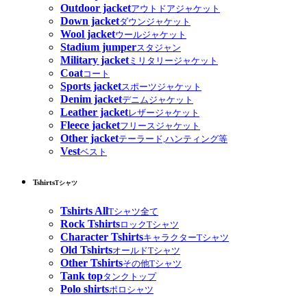
Outdoor jacket
アウトドアジャケット
Down jacket
ダウンジャケット
Wool jacket
ウールジャケット
Stadium jumper
スタジャン
Military jacket
ミリタリージャケット
Coat
コート
Sports jacket
スポーツジャケット
Denim jacket
デニムジャケット
Leather jacket
レザージャケット
Fleece jacket
フリースジャケット
Other jacket
テーラード,ハンティング等
Vest
ベスト
Tshirts
Tシャツ
Tshirts All
Tシャツ全て
Rock Tshirts
ロックTシャツ
Character Tshirts
キャラクターTシャツ
Old Tshirts
オールドTシャツ
Other Tshirts
その他Tシャツ
Tank top
タンクトップ
Polo shirts
ポロシャツ