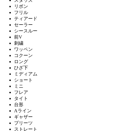
スタッズ
リボン
フリル
ティアード
セーラー
シースルー
前V
刺繍
ワッペン
コクーン
ロング
ひざ下
ミディアム
ショート
ミニ
フレア
タイト
台形
Aライン
ギャザー
プリーツ
ストレート