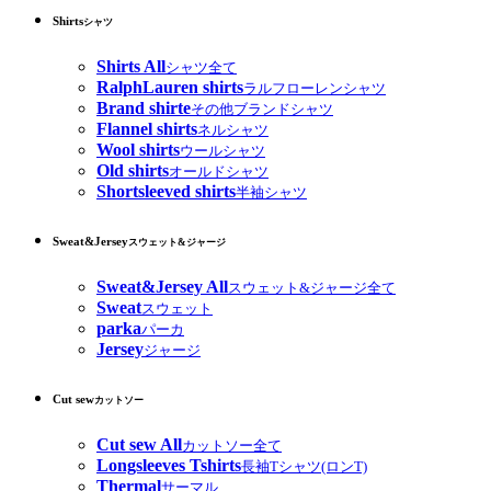
Shirts
シャツ
Shirts All
シャツ全て
RalphLauren shirts
ラルフローレンシャツ
Brand shirte
その他ブランドシャツ
Flannel shirts
ネルシャツ
Wool shirts
ウールシャツ
Old shirts
オールドシャツ
Shortsleeved shirts
半袖シャツ
Sweat&Jersey
スウェット&ジャージ
Sweat&Jersey All
スウェット&ジャージ全て
Sweat
スウェット
parka
パーカ
Jersey
ジャージ
Cut sew
カットソー
Cut sew All
カットソー全て
Longsleeves Tshirts
長袖Tシャツ(ロンT)
Thermal
サーマル