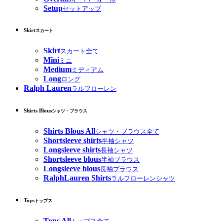
Setup
セットアップ
Skirt
スカート
Skirt
スカート全て
Mini
ミニ
Medium
ミディアム
Long
ロング
Ralph Lauren
ラルフローレン
Shirts Blous
シャツ・ブラウス
Shirts Blous All
シャツ・ブラウス全て
Shortsleeve shirts
半袖シャツ
Longsleeve shirts
長袖シャツ
Shortsleeve blous
半袖ブラウス
Longsleeve blous
長袖ブラウス
RalphLauren Shirts
ラルフローレンシャツ
Tops
トップス
Tops All