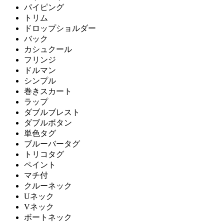
パイピング
トリム
ドロップショルダー
バック
カシュクール
フリンジ
ドルマン
シンプル
巻きスカート
ラップ
ダブルブレスト
ダブルボタン
単色タグ
ブルーバータグ
トリコタグ
ペイント
マチ付
クルーネック
Uネック
Vネック
ボートネック