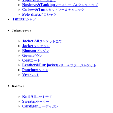
トップス全て
Nosleeve&Tanktop
ノースリーブ＆タンクトップ
Cutsew&Tunic
カットソー＆チュニック
Polo shirts
ポロシャツ
Tshirts
Tシャツ
Jacket
ジャケット
Jacket All
ジャケット全て
Jacket
ジャケット
Blouson
ブルゾン
Gown
ガウン
Coat
コート
Leather&Fur jacket
レザー＆ファージャケット
Poncho
ポンチョ
Vest
ベスト
Knit
ニット
Knit All
ニット全て
Sweater
セーター
Cardigan
カーディガン