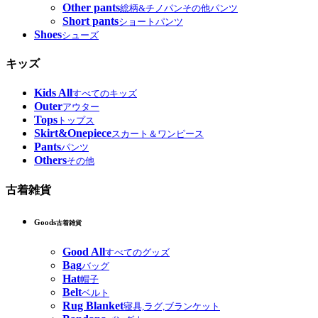
Other pants
総柄&チノパンその他パンツ
Short pants
ショートパンツ
Shoes
シューズ
キッズ
Kids All
すべてのキッズ
Outer
アウター
Tops
トップス
Skirt&Onepiece
スカート＆ワンピース
Pants
パンツ
Others
その他
古着雑貨
Goods
古着雑貨
Good All
すべてのグッズ
Bag
バッグ
Hat
帽子
Belt
ベルト
Rug Blanket
寝具,ラグ,ブランケット