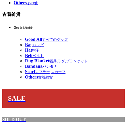
Others
その他
古着雑貨
Goods
古着雑貨
Good All
すべてのグッズ
Bag
バッグ
Hat
帽子
Belt
ベルト
Rug Blanket
寝具,ラグ,ブランケット
Bandana
バンダナ
Scarf
マフラー,スカーフ
Others
古着雑貨
SALE
SOLD OUT