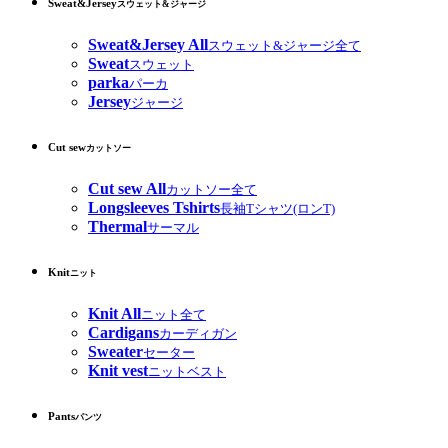
Sweat&Jersey
スウェット&ジャージ
Sweat&Jersey All
スウェット&ジャージ全て
Sweat
スウェット
parka
パーカ
Jersey
ジャージ
Cut sew
カットソー
Cut sew All
カットソー全て
Longsleeves Tshirts
長袖Tシャツ(ロンT)
Thermal
サーマル
Knit
ニット
Knit All
ニット全て
Cardigans
カーディガン
Sweater
セーター
Knit vest
ニットベスト
Pants
パンツ