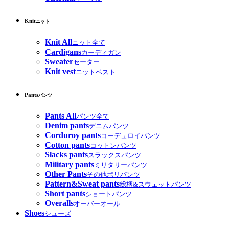
Knit
ニット
Knit All
ニット全て
Cardigans
カーディガン
Sweater
セーター
Knit vest
ニットベスト
Pants
パンツ
Pants All
パンツ全て
Denim pants
デニムパンツ
Corduroy pants
コーデュロイパンツ
Cotton pants
コットンパンツ
Slacks pants
スラックスパンツ
Military pants
ミリタリーパンツ
Other Pants
その他ポリパンツ
Pattern&Sweat pants
総柄&スウェットパンツ
Short pants
ショートパンツ
Overalls
オーバーオール
Shoes
シューズ