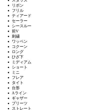
スタッズ
リボン
フリル
ティアード
セーラー
シースルー
前V
刺繍
ワッペン
コクーン
ロング
ひざ下
ミディアム
ショート
ミニ
フレア
タイト
台形
Aライン
ギャザー
プリーツ
ストレート