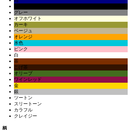
紺
黒
グレー
オフホワイト
カーキ
ベージュ
オレンジ
水色
ピンク
白
茶
こげ茶
オリーブ
ワインレッド
金
銀
ツートン
スリートーン
カラフル
クレイジー
柄