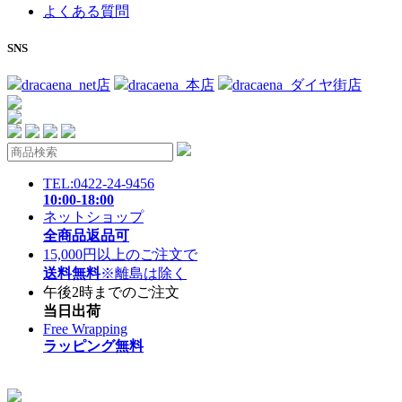
よくある質問
SNS
dracaena_net店
dracaena_本店
dracaena_ダイヤ街店
TEL:0422-24-9456
10:00-18:00
ネットショップ
全商品返品可
15,000円以上のご注文で
送料無料
※離島は除く
午後2時までのご注文
当日出荷
Free Wrapping
ラッピング無料