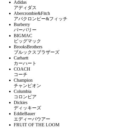
Adidas
アディダス
Abercrombie&Fitch
アバクロンビー&フィッチ
Burberry
バーバリー
BIGMAC
ビッグマック
BrooksBrothers
ブルックスブラザーズ
Carhartt
カーハート
COACH
コーチ
Champion
チャンピオン
Columbia
コロンビア
Dickies
ディッキーズ
EddieBauer
エディーバウアー
FRUIT OF THE LOOM