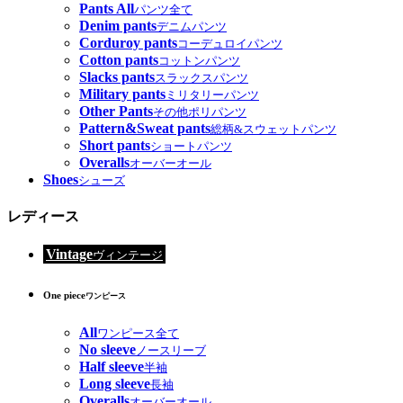
Pants All
パンツ全て
Denim pants
デニムパンツ
Corduroy pants
コーデュロイパンツ
Cotton pants
コットンパンツ
Slacks pants
スラックスパンツ
Military pants
ミリタリーパンツ
Other Pants
その他ポリパンツ
Pattern&Sweat pants
総柄&スウェットパンツ
Short pants
ショートパンツ
Overalls
オーバーオール
Shoes
シューズ
レディース
Vintage
ヴィンテージ
One piece
ワンピース
All
ワンピース全て
No sleeve
ノースリーブ
Half sleeve
半袖
Long sleeve
長袖
Overalls
オーバーオール