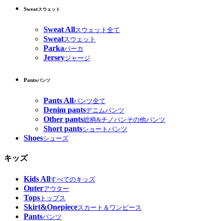
Sweat
スウェット
Sweat All
スウェット全て
Sweat
スウェット
Parka
パーカ
Jersey
ジャージ
Pants
パンツ
Pants All
パンツ全て
Denim pants
デニムパンツ
Other pants
総柄&チノパンその他パンツ
Short pants
ショートパンツ
Shoes
シューズ
キッズ
Kids All
すべてのキッズ
Outer
アウター
Tops
トップス
Skirt&Onepiece
スカート＆ワンピース
Pants
パンツ