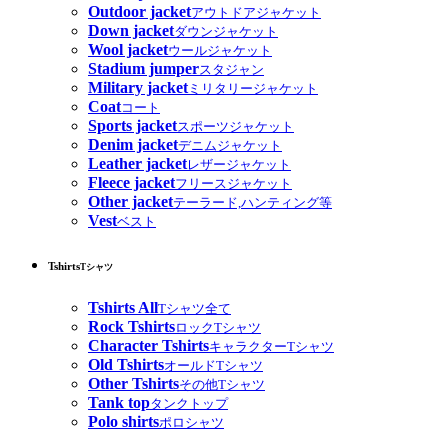
Outdoor jacket
アウトドアジャケット
Down jacket
ダウンジャケット
Wool jacket
ウールジャケット
Stadium jumper
スタジャン
Military jacket
ミリタリージャケット
Coat
コート
Sports jacket
スポーツジャケット
Denim jacket
デニムジャケット
Leather jacket
レザージャケット
Fleece jacket
フリースジャケット
Other jacket
テーラード,ハンティング等
Vest
ベスト
Tshirts
Tシャツ
Tshirts All
Tシャツ全て
Rock Tshirts
ロックTシャツ
Character Tshirts
キャラクターTシャツ
Old Tshirts
オールドTシャツ
Other Tshirts
その他Tシャツ
Tank top
タンクトップ
Polo shirts
ポロシャツ