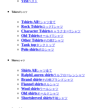
Vest
ベスト
Tshirts
Tシャツ
Tshirts All
Tシャツ全て
Rock Tshirts
ロックTシャツ
Character Tshirts
キャラクターTシャツ
Old Tshirts
オールドTシャツ
Other Tshirts
その他Tシャツ
Tank top
タンクトップ
Polo shirts
ポロシャツ
Shirts
シャツ
Shirts All
シャツ全て
RalphLauren shirts
ラルフローレンシャツ
Brand shirte
その他ブランドシャツ
Flannel shirts
ネルシャツ
Wool shirts
ウールシャツ
Old shirts
オールドシャツ
Shortsleeved shirts
半袖シャツ