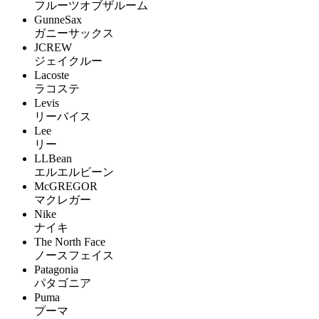
フルーツオブザルーム
GunneSax
ガニーサックス
JCREW
ジェイクルー
Lacoste
ラコステ
Levis
リーバイス
Lee
リー
LLBean
エルエルビーン
McGREGOR
マクレガー
Nike
ナイキ
The North Face
ノースフェイス
Patagonia
パタゴニア
Puma
プーマ