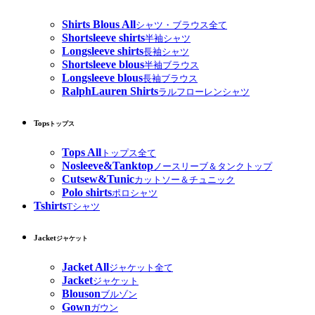
Shirts Blous All
シャツ・ブラウス全て
Shortsleeve shirts
半袖シャツ
Longsleeve shirts
長袖シャツ
Shortsleeve blous
半袖ブラウス
Longsleeve blous
長袖ブラウス
RalphLauren Shirts
ラルフローレンシャツ
Tops
トップス
Tops All
トップス全て
Nosleeve&Tanktop
ノースリーブ＆タンクトップ
Cutsew&Tunic
カットソー＆チュニック
Polo shirts
ポロシャツ
Tshirts
Tシャツ
Jacket
ジャケット
Jacket All
ジャケット全て
Jacket
ジャケット
Blouson
ブルゾン
Gown
ガウン