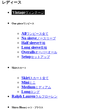
レディース
Vintage
ヴィンテージ
One piece
ワンピース
All
ワンピース全て
No sleeve
ノースリーブ
Half sleeve
半袖
Long sleeve
長袖
Overalls
オーバーオール
Setup
セットアップ
Skirt
スカート
Skirt
スカート全て
Mini
ミニ
Medium
ミディアム
Long
ロング
Ralph Lauren
ラルフローレン
Shirts Blous
シャツ・ブラウス