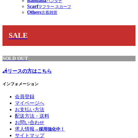
Bandana
バンダナ
Scarf
マフラー,スカーフ
Others
古着雑貨
SALE
SOLD OUT
リースの方はこちら
インフォメーション
会員登録
マイページへ
お支払い方法
配送方法・送料
お問い合わせ
求人情報
→採用強化中！
サイトマップ