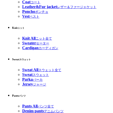
Coat
コート
Leather&Fur jacket
レザー＆ファージャケット
Poncho
ポンチョ
Vest
ベスト
Knit
ニット
Knit All
ニット全て
Sweater
セーター
Cardigan
カーディガン
Sweat
スウェット
Sweat All
スウェット全て
Sweat
スウェット
Parka
パーカ
Jersey
ジャージ
Pants
パンツ
Pants All
パンツ全て
Denim pants
デニムパンツ