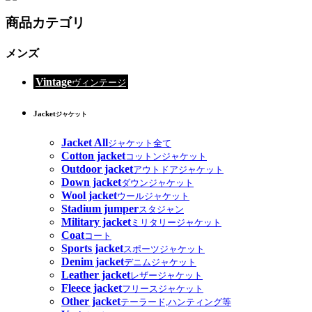
商品カテゴリ
メンズ
Vintage
ヴィンテージ
Jacket
ジャケット
Jacket All
ジャケット全て
Cotton jacket
コットンジャケット
Outdoor jacket
アウトドアジャケット
Down jacket
ダウンジャケット
Wool jacket
ウールジャケット
Stadium jumper
スタジャン
Military jacket
ミリタリージャケット
Coat
コート
Sports jacket
スポーツジャケット
Denim jacket
デニムジャケット
Leather jacket
レザージャケット
Fleece jacket
フリースジャケット
Other jacket
テーラード,ハンティング等