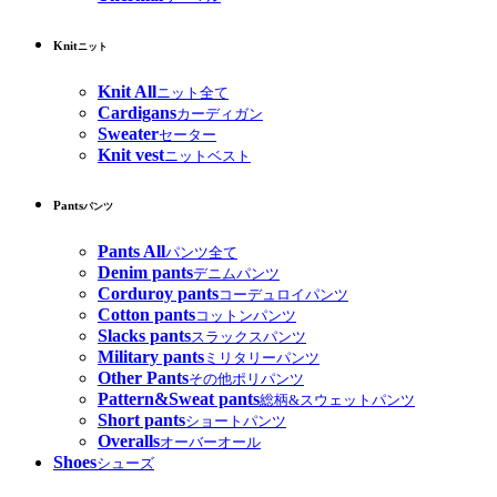
Knit
ニット
Knit All
ニット全て
Cardigans
カーディガン
Sweater
セーター
Knit vest
ニットベスト
Pants
パンツ
Pants All
パンツ全て
Denim pants
デニムパンツ
Corduroy pants
コーデュロイパンツ
Cotton pants
コットンパンツ
Slacks pants
スラックスパンツ
Military pants
ミリタリーパンツ
Other Pants
その他ポリパンツ
Pattern&Sweat pants
総柄&スウェットパンツ
Short pants
ショートパンツ
Overalls
オーバーオール
Shoes
シューズ