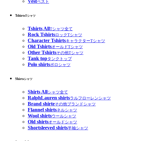
Vest
ベスト
Tshirts
Tシャツ
Tshirts All
Tシャツ全て
Rock Tshirts
ロックTシャツ
Character Tshirts
キャラクターTシャツ
Old Tshirts
オールドTシャツ
Other Tshirts
その他Tシャツ
Tank top
タンクトップ
Polo shirts
ポロシャツ
Shirts
シャツ
Shirts All
シャツ全て
RalphLauren shirts
ラルフローレンシャツ
Brand shirte
その他ブランドシャツ
Flannel shirts
ネルシャツ
Wool shirts
ウールシャツ
Old shirts
オールドシャツ
Shortsleeved shirts
半袖シャツ