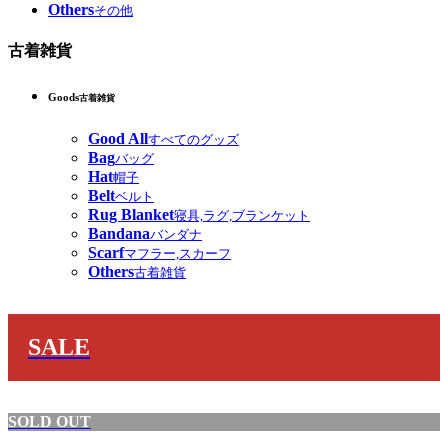
Others
その他
古着雑貨
Goods
古着雑貨
Good All
すべてのグッズ
Bag
バッグ
Hat
帽子
Belt
ベルト
Rug Blanket
寝具,ラグ,ブランケット
Bandana
バンダナ
Scarf
マフラー,スカーフ
Others
古着雑貨
SALE
SOLD OUT