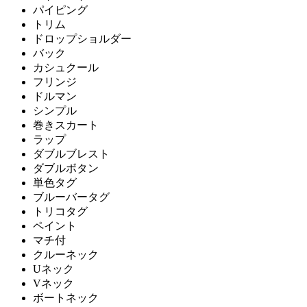
パイピング
トリム
ドロップショルダー
バック
カシュクール
フリンジ
ドルマン
シンプル
巻きスカート
ラップ
ダブルブレスト
ダブルボタン
単色タグ
ブルーバータグ
トリコタグ
ペイント
マチ付
クルーネック
Uネック
Vネック
ボートネック