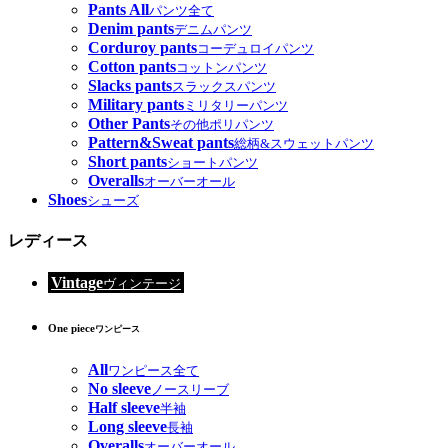
Pants All
パンツ全て
Denim pants
デニムパンツ
Corduroy pants
コーデュロイパンツ
Cotton pants
コットンパンツ
Slacks pants
スラックスパンツ
Military pants
ミリタリーパンツ
Other Pants
その他ポリパンツ
Pattern&Sweat pants
総柄&スウェットパンツ
Short pants
ショートパンツ
Overalls
オーバーオール
Shoes
シューズ
レディース
Vintage
ヴィンテージ
One piece
ワンピース
All
ワンピース全て
No sleeve
ノースリーブ
Half sleeve
半袖
Long sleeve
長袖
Overalls
オーバーオール