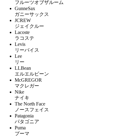
フルーツオブザルーム
GunneSax
ガニーサックス
JCREW
ジェイクルー
Lacoste
ラコステ
Levis
リーバイス
Lee
リー
LLBean
エルエルビーン
McGREGOR
マクレガー
Nike
ナイキ
The North Face
ノースフェイス
Patagonia
パタゴニア
Puma
プーマ