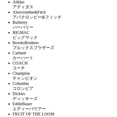
Adidas
アディダス
Abercrombie&Fitch
アバクロンビー&フィッチ
Burberry
バーバリー
BIGMAC
ビッグマック
BrooksBrothers
ブルックスブラザーズ
Carhartt
カーハート
COACH
コーチ
Champion
チャンピオン
Columbia
コロンビア
Dickies
ディッキーズ
EddieBauer
エディーバウアー
FRUIT OF THE LOOM