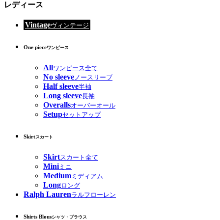
レディース
Vintage
ヴィンテージ
One piece
ワンピース
All
ワンピース全て
No sleeve
ノースリーブ
Half sleeve
半袖
Long sleeve
長袖
Overalls
オーバーオール
Setup
セットアップ
Skirt
スカート
Skirt
スカート全て
Mini
ミニ
Medium
ミディアム
Long
ロング
Ralph Lauren
ラルフローレン
Shirts Blous
シャツ・ブラウス