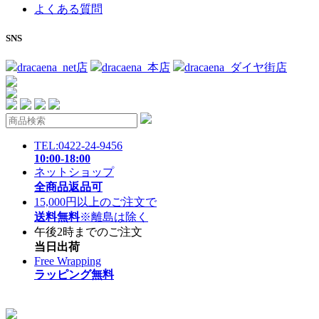
よくある質問
SNS
dracaena_net店
dracaena_本店
dracaena_ダイヤ街店
TEL:0422-24-9456
10:00-18:00
ネットショップ
全商品返品可
15,000円以上のご注文で
送料無料
※離島は除く
午後2時までのご注文
当日出荷
Free Wrapping
ラッピング無料