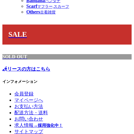
Bandana
バンダナ
Scarf
マフラー,スカーフ
Others
古着雑貨
SALE
SOLD OUT
リースの方はこちら
インフォメーション
会員登録
マイページへ
お支払い方法
配送方法・送料
お問い合わせ
求人情報
→採用強化中！
サイトマップ