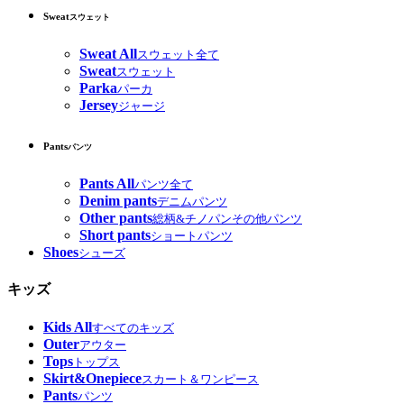
Sweat
スウェット
Sweat All
スウェット全て
Sweat
スウェット
Parka
パーカ
Jersey
ジャージ
Pants
パンツ
Pants All
パンツ全て
Denim pants
デニムパンツ
Other pants
総柄&チノパンその他パンツ
Short pants
ショートパンツ
Shoes
シューズ
キッズ
Kids All
すべてのキッズ
Outer
アウター
Tops
トップス
Skirt&Onepiece
スカート＆ワンピース
Pants
パンツ