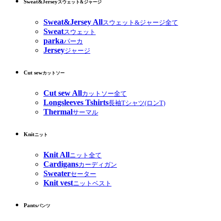
Sweat&Jersey
スウェット&ジャージ
Sweat&Jersey All
スウェット&ジャージ全て
Sweat
スウェット
parka
パーカ
Jersey
ジャージ
Cut sew
カットソー
Cut sew All
カットソー全て
Longsleeves Tshirts
長袖Tシャツ(ロンT)
Thermal
サーマル
Knit
ニット
Knit All
ニット全て
Cardigans
カーディガン
Sweater
セーター
Knit vest
ニットベスト
Pants
パンツ