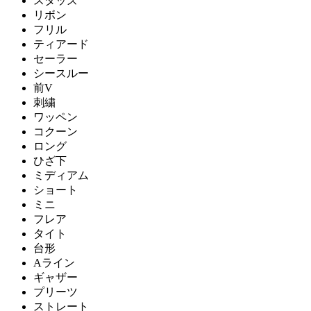
スタッズ
リボン
フリル
ティアード
セーラー
シースルー
前V
刺繍
ワッペン
コクーン
ロング
ひざ下
ミディアム
ショート
ミニ
フレア
タイト
台形
Aライン
ギャザー
プリーツ
ストレート