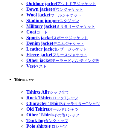
Outdoor jacket
アウトドアジャケット
Down jacket
ダウンジャケット
Wool jacket
ウールジャケット
Stadium jumper
スタジャン
Military jacket
ミリタリージャケット
Coat
コート
Sports jacket
スポーツジャケット
Denim jacket
デニムジャケット
Leather jacket
レザージャケット
Fleece jacket
フリースジャケット
Other jacket
テーラード,ハンティング等
Vest
ベスト
Tshirts
Tシャツ
Tshirts All
Tシャツ全て
Rock Tshirts
ロックTシャツ
Character Tshirts
キャラクターTシャツ
Old Tshirts
オールドTシャツ
Other Tshirts
その他Tシャツ
Tank top
タンクトップ
Polo shirts
ポロシャツ