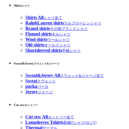
Shirts
シャツ
Shirts All
シャツ全て
RalphLauren shirts
ラルフローレンシャツ
Brand shirte
その他ブランドシャツ
Flannel shirts
ネルシャツ
Wool shirts
ウールシャツ
Old shirts
オールドシャツ
Shortsleeved shirts
半袖シャツ
Sweat&Jersey
スウェット&ジャージ
Sweat&Jersey All
スウェット&ジャージ全て
Sweat
スウェット
parka
パーカ
Jersey
ジャージ
Cut sew
カットソー
Cut sew All
カットソー全て
Longsleeves Tshirts
長袖Tシャツ(ロンT)
Thermal
サーマル