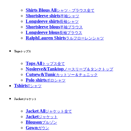
Shirts Blous All
シャツ・ブラウス全て
Shortsleeve shirts
半袖シャツ
Longsleeve shirts
長袖シャツ
Shortsleeve blous
半袖ブラウス
Longsleeve blous
長袖ブラウス
RalphLauren Shirts
ラルフローレンシャツ
Tops
トップス
Tops All
トップス全て
Nosleeve&Tanktop
ノースリーブ＆タンクトップ
Cutsew&Tunic
カットソー＆チュニック
Polo shirts
ポロシャツ
Tshirts
Tシャツ
Jacket
ジャケット
Jacket All
ジャケット全て
Jacket
ジャケット
Blouson
ブルゾン
Gown
ガウン