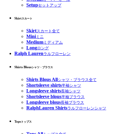
Setup
セットアップ
Skirt
スカート
Skirt
スカート全て
Mini
ミニ
Medium
ミディアム
Long
ロング
Ralph Lauren
ラルフローレン
Shirts Blous
シャツ・ブラウス
Shirts Blous All
シャツ・ブラウス全て
Shortsleeve shirts
半袖シャツ
Longsleeve shirts
長袖シャツ
Shortsleeve blous
半袖ブラウス
Longsleeve blous
長袖ブラウス
RalphLauren Shirts
ラルフローレンシャツ
Tops
トップス
Tops All