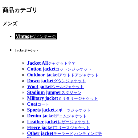
商品カテゴリ
メンズ
Vintage
ヴィンテージ
Jacket
ジャケット
Jacket All
ジャケット全て
Cotton jacket
コットンジャケット
Outdoor jacket
アウトドアジャケット
Down jacket
ダウンジャケット
Wool jacket
ウールジャケット
Stadium jumper
スタジャン
Military jacket
ミリタリージャケット
Coat
コート
Sports jacket
スポーツジャケット
Denim jacket
デニムジャケット
Leather jacket
レザージャケット
Fleece jacket
フリースジャケット
Other jacket
テーラード,ハンティング等