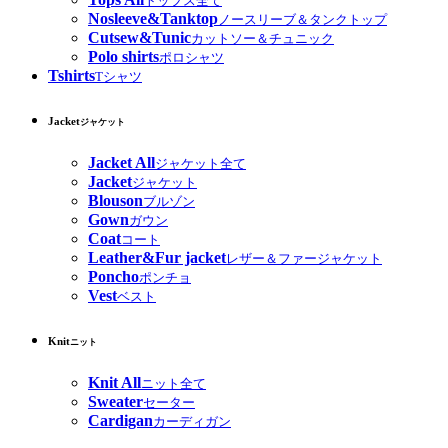
トップス全て
Nosleeve&Tanktop
ノースリーブ＆タンクトップ
Cutsew&Tunic
カットソー＆チュニック
Polo shirts
ポロシャツ
Tshirts
Tシャツ
Jacket
ジャケット
Jacket All
ジャケット全て
Jacket
ジャケット
Blouson
ブルゾン
Gown
ガウン
Coat
コート
Leather&Fur jacket
レザー＆ファージャケット
Poncho
ポンチョ
Vest
ベスト
Knit
ニット
Knit All
ニット全て
Sweater
セーター
Cardigan
カーディガン