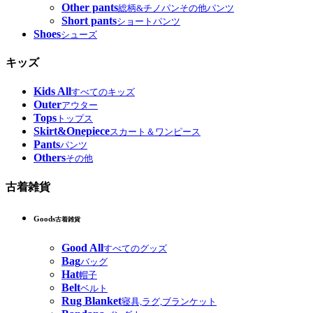
Other pants
総柄&チノパンその他パンツ
Short pants
ショートパンツ
Shoes
シューズ
キッズ
Kids All
すべてのキッズ
Outer
アウター
Tops
トップス
Skirt&Onepiece
スカート＆ワンピース
Pants
パンツ
Others
その他
古着雑貨
Goods
古着雑貨
Good All
すべてのグッズ
Bag
バッグ
Hat
帽子
Belt
ベルト
Rug Blanket
寝具,ラグ,ブランケット