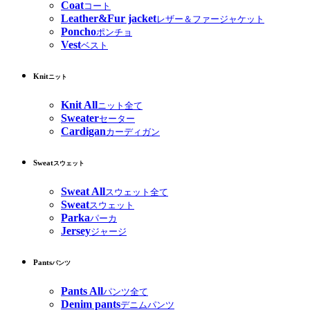
Coat
コート
Leather&Fur jacket
レザー＆ファージャケット
Poncho
ポンチョ
Vest
ベスト
Knit
ニット
Knit All
ニット全て
Sweater
セーター
Cardigan
カーディガン
Sweat
スウェット
Sweat All
スウェット全て
Sweat
スウェット
Parka
パーカ
Jersey
ジャージ
Pants
パンツ
Pants All
パンツ全て
Denim pants
デニムパンツ