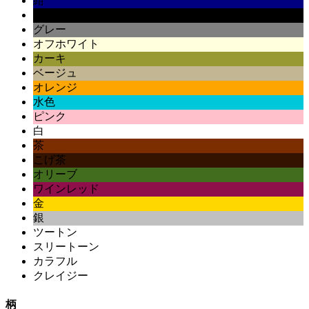
紺
黒
グレー
オフホワイト
カーキ
ベージュ
オレンジ
水色
ピンク
白
茶
こげ茶
オリーブ
ワインレッド
金
銀
ツートン
スリートーン
カラフル
クレイジー
柄