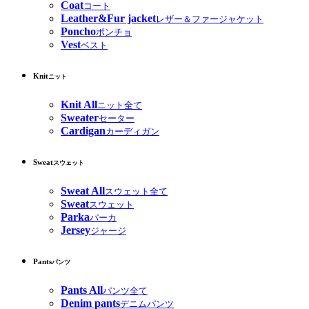
Coat
コート
Leather&Fur jacket
レザー＆ファージャケット
Poncho
ポンチョ
Vest
ベスト
Knit
ニット
Knit All
ニット全て
Sweater
セーター
Cardigan
カーディガン
Sweat
スウェット
Sweat All
スウェット全て
Sweat
スウェット
Parka
パーカ
Jersey
ジャージ
Pants
パンツ
Pants All
パンツ全て
Denim pants
デニムパンツ