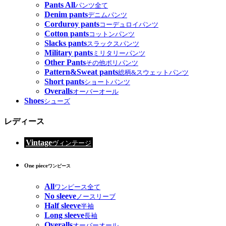
Pants All
パンツ全て
Denim pants
デニムパンツ
Corduroy pants
コーデュロイパンツ
Cotton pants
コットンパンツ
Slacks pants
スラックスパンツ
Military pants
ミリタリーパンツ
Other Pants
その他ポリパンツ
Pattern&Sweat pants
総柄&スウェットパンツ
Short pants
ショートパンツ
Overalls
オーバーオール
Shoes
シューズ
レディース
Vintage
ヴィンテージ
One piece
ワンピース
All
ワンピース全て
No sleeve
ノースリーブ
Half sleeve
半袖
Long sleeve
長袖
Overalls
オーバーオール