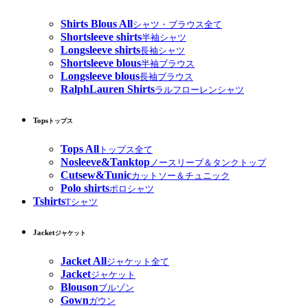
Shirts Blous All
シャツ・ブラウス全て
Shortsleeve shirts
半袖シャツ
Longsleeve shirts
長袖シャツ
Shortsleeve blous
半袖ブラウス
Longsleeve blous
長袖ブラウス
RalphLauren Shirts
ラルフローレンシャツ
Tops
トップス
Tops All
トップス全て
Nosleeve&Tanktop
ノースリーブ＆タンクトップ
Cutsew&Tunic
カットソー＆チュニック
Polo shirts
ポロシャツ
Tshirts
Tシャツ
Jacket
ジャケット
Jacket All
ジャケット全て
Jacket
ジャケット
Blouson
ブルゾン
Gown
ガウン