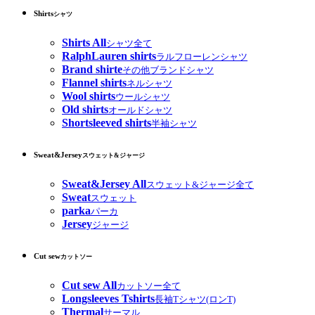
Shirts
シャツ
Shirts All
シャツ全て
RalphLauren shirts
ラルフローレンシャツ
Brand shirte
その他ブランドシャツ
Flannel shirts
ネルシャツ
Wool shirts
ウールシャツ
Old shirts
オールドシャツ
Shortsleeved shirts
半袖シャツ
Sweat&Jersey
スウェット&ジャージ
Sweat&Jersey All
スウェット&ジャージ全て
Sweat
スウェット
parka
パーカ
Jersey
ジャージ
Cut sew
カットソー
Cut sew All
カットソー全て
Longsleeves Tshirts
長袖Tシャツ(ロンT)
Thermal
サーマル