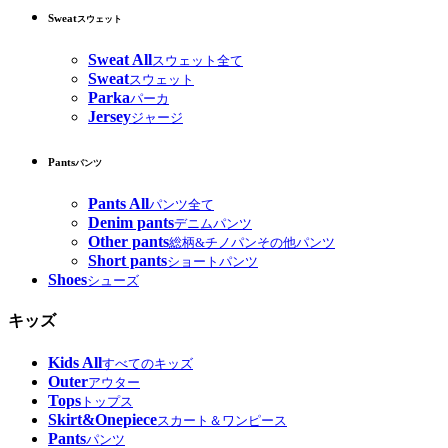
Sweat
スウェット
Sweat All
スウェット全て
Sweat
スウェット
Parka
パーカ
Jersey
ジャージ
Pants
パンツ
Pants All
パンツ全て
Denim pants
デニムパンツ
Other pants
総柄&チノパンその他パンツ
Short pants
ショートパンツ
Shoes
シューズ
キッズ
Kids All
すべてのキッズ
Outer
アウター
Tops
トップス
Skirt&Onepiece
スカート＆ワンピース
Pants
パンツ