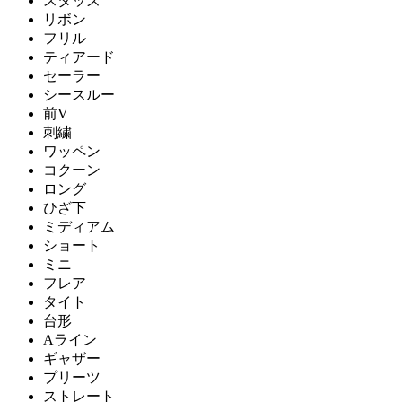
スタッズ
リボン
フリル
ティアード
セーラー
シースルー
前V
刺繍
ワッペン
コクーン
ロング
ひざ下
ミディアム
ショート
ミニ
フレア
タイト
台形
Aライン
ギャザー
プリーツ
ストレート