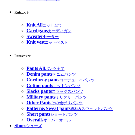
Knit
ニット
Knit All
ニット全て
Cardigans
カーディガン
Sweater
セーター
Knit vest
ニットベスト
Pants
パンツ
Pants All
パンツ全て
Denim pants
デニムパンツ
Corduroy pants
コーデュロイパンツ
Cotton pants
コットンパンツ
Slacks pants
スラックスパンツ
Military pants
ミリタリーパンツ
Other Pants
その他ポリパンツ
Pattern&Sweat pants
総柄&スウェットパンツ
Short pants
ショートパンツ
Overalls
オーバーオール
Shoes
シューズ