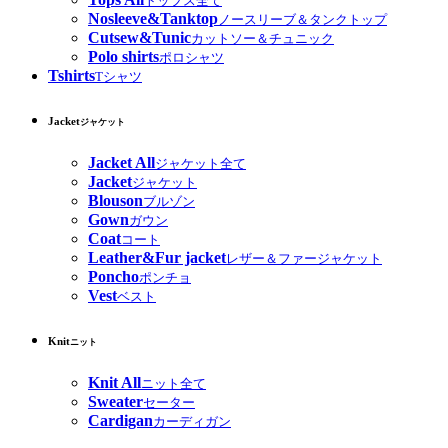
トップス全て
Nosleeve&Tanktop
ノースリーブ＆タンクトップ
Cutsew&Tunic
カットソー＆チュニック
Polo shirts
ポロシャツ
Tshirts
Tシャツ
Jacket
ジャケット
Jacket All
ジャケット全て
Jacket
ジャケット
Blouson
ブルゾン
Gown
ガウン
Coat
コート
Leather&Fur jacket
レザー＆ファージャケット
Poncho
ポンチョ
Vest
ベスト
Knit
ニット
Knit All
ニット全て
Sweater
セーター
Cardigan
カーディガン