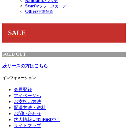
Bandana
バンダナ
Scarf
マフラー,スカーフ
Others
古着雑貨
SALE
SOLD OUT
リースの方はこちら
インフォメーション
会員登録
マイページへ
お支払い方法
配送方法・送料
お問い合わせ
求人情報
→採用強化中！
サイトマップ