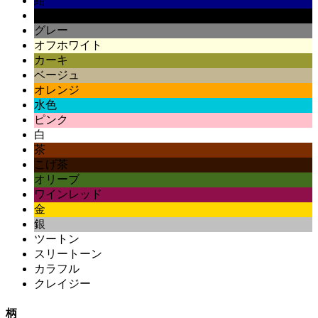
紺
黒
グレー
オフホワイト
カーキ
ベージュ
オレンジ
水色
ピンク
白
茶
こげ茶
オリーブ
ワインレッド
金
銀
ツートン
スリートーン
カラフル
クレイジー
柄