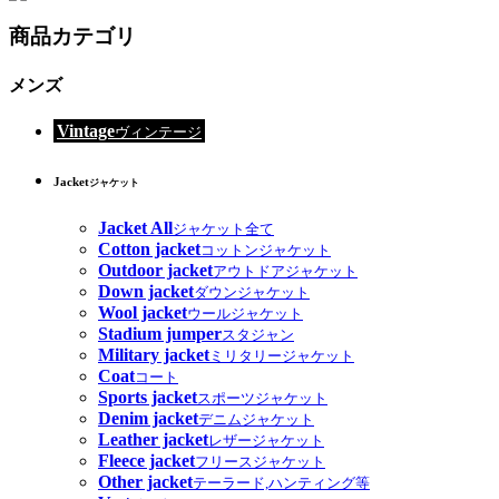
商品カテゴリ
メンズ
Vintage
ヴィンテージ
Jacket
ジャケット
Jacket All
ジャケット全て
Cotton jacket
コットンジャケット
Outdoor jacket
アウトドアジャケット
Down jacket
ダウンジャケット
Wool jacket
ウールジャケット
Stadium jumper
スタジャン
Military jacket
ミリタリージャケット
Coat
コート
Sports jacket
スポーツジャケット
Denim jacket
デニムジャケット
Leather jacket
レザージャケット
Fleece jacket
フリースジャケット
Other jacket
テーラード,ハンティング等