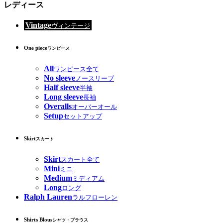
レディース
Vintage
ヴィンテージ
One piece
ワンピース
All
ワンピース全て
No sleeve
ノースリーブ
Half sleeve
半袖
Long sleeve
長袖
Overalls
オーバーオール
Setup
セットアップ
Skirt
スカート
Skirt
スカート全て
Mini
ミニ
Medium
ミディアム
Long
ロング
Ralph Lauren
ラルフローレン
Shirts Blous
シャツ・ブラウス