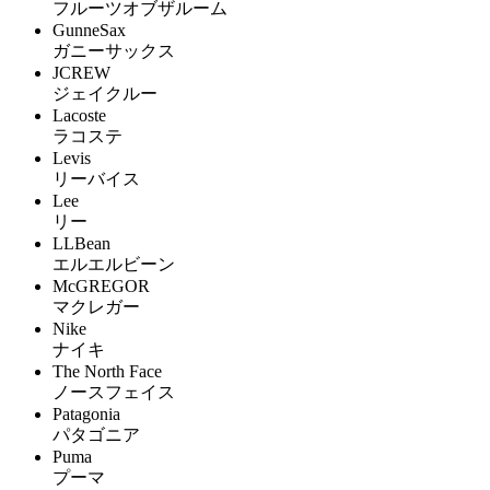
フルーツオブザルーム
GunneSax
ガニーサックス
JCREW
ジェイクルー
Lacoste
ラコステ
Levis
リーバイス
Lee
リー
LLBean
エルエルビーン
McGREGOR
マクレガー
Nike
ナイキ
The North Face
ノースフェイス
Patagonia
パタゴニア
Puma
プーマ