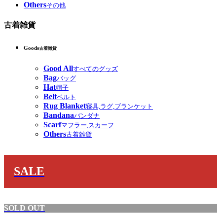
Others
その他
古着雑貨
Goods
古着雑貨
Good All
すべてのグッズ
Bag
バッグ
Hat
帽子
Belt
ベルト
Rug Blanket
寝具,ラグ,ブランケット
Bandana
バンダナ
Scarf
マフラー,スカーフ
Others
古着雑貨
SALE
SOLD OUT