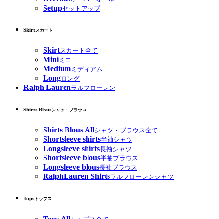
Setup
セットアップ
Skirt
スカート
Skirt
スカート全て
Mini
ミニ
Medium
ミディアム
Long
ロング
Ralph Lauren
ラルフローレン
Shirts Blous
シャツ・ブラウス
Shirts Blous All
シャツ・ブラウス全て
Shortsleeve shirts
半袖シャツ
Longsleeve shirts
長袖シャツ
Shortsleeve blous
半袖ブラウス
Longsleeve blous
長袖ブラウス
RalphLauren Shirts
ラルフローレンシャツ
Tops
トップス
Tops All