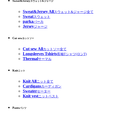
Sweat&Jersey
スウェット&ジャージ
Sweat&Jersey All
スウェット&ジャージ全て
Sweat
スウェット
parka
パーカ
Jersey
ジャージ
Cut sew
カットソー
Cut sew All
カットソー全て
Longsleeves Tshirts
長袖Tシャツ(ロンT)
Thermal
サーマル
Knit
ニット
Knit All
ニット全て
Cardigans
カーディガン
Sweater
セーター
Knit vest
ニットベスト
Pants
パンツ