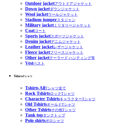
Outdoor jacket
アウトドアジャケット
Down jacket
ダウンジャケット
Wool jacket
ウールジャケット
Stadium jumper
スタジャン
Military jacket
ミリタリージャケット
Coat
コート
Sports jacket
スポーツジャケット
Denim jacket
デニムジャケット
Leather jacket
レザージャケット
Fleece jacket
フリースジャケット
Other jacket
テーラード,ハンティング等
Vest
ベスト
Tshirts
Tシャツ
Tshirts All
Tシャツ全て
Rock Tshirts
ロックTシャツ
Character Tshirts
キャラクターTシャツ
Old Tshirts
オールドTシャツ
Other Tshirts
その他Tシャツ
Tank top
タンクトップ
Polo shirts
ポロシャツ