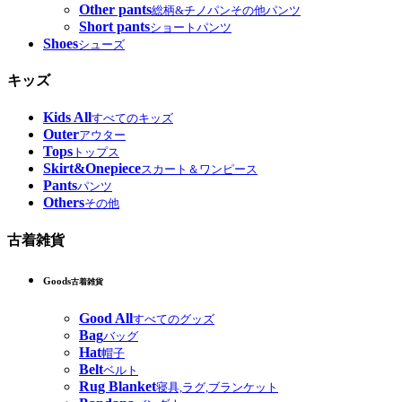
Other pants
総柄&チノパンその他パンツ
Short pants
ショートパンツ
Shoes
シューズ
キッズ
Kids All
すべてのキッズ
Outer
アウター
Tops
トップス
Skirt&Onepiece
スカート＆ワンピース
Pants
パンツ
Others
その他
古着雑貨
Goods
古着雑貨
Good All
すべてのグッズ
Bag
バッグ
Hat
帽子
Belt
ベルト
Rug Blanket
寝具,ラグ,ブランケット