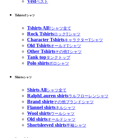
Vest
ベスト
Tshirts
Tシャツ
Tshirts All
Tシャツ全て
Rock Tshirts
ロックTシャツ
Character Tshirts
キャラクターTシャツ
Old Tshirts
オールドTシャツ
Other Tshirts
その他Tシャツ
Tank top
タンクトップ
Polo shirts
ポロシャツ
Shirts
シャツ
Shirts All
シャツ全て
RalphLauren shirts
ラルフローレンシャツ
Brand shirte
その他ブランドシャツ
Flannel shirts
ネルシャツ
Wool shirts
ウールシャツ
Old shirts
オールドシャツ
Shortsleeved shirts
半袖シャツ