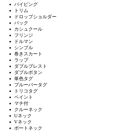
パイピング
トリム
ドロップショルダー
バック
カシュクール
フリンジ
ドルマン
シンプル
巻きスカート
ラップ
ダブルブレスト
ダブルボタン
単色タグ
ブルーバータグ
トリコタグ
ペイント
マチ付
クルーネック
Uネック
Vネック
ボートネック