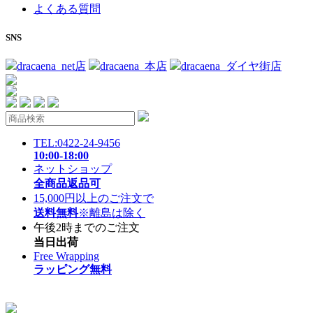
よくある質問
SNS
dracaena_net店
dracaena_本店
dracaena_ダイヤ街店
TEL:0422-24-9456
10:00-18:00
ネットショップ
全商品返品可
15,000円以上のご注文で
送料無料
※離島は除く
午後2時までのご注文
当日出荷
Free Wrapping
ラッピング無料