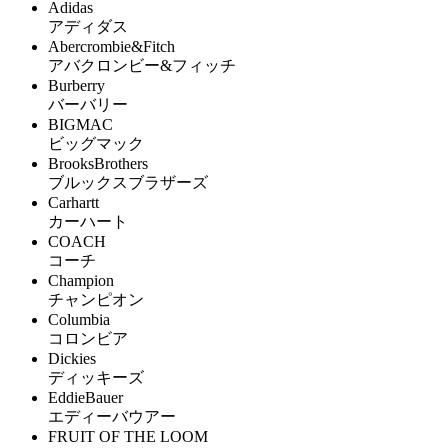
Adidas
アディダス
Abercrombie&Fitch
アバクロンビー&フィッチ
Burberry
バーバリー
BIGMAC
ビッグマック
BrooksBrothers
ブルックスブラザーズ
Carhartt
カーハート
COACH
コーチ
Champion
チャンピオン
Columbia
コロンビア
Dickies
ディッキーズ
EddieBauer
エディーバウアー
FRUIT OF THE LOOM