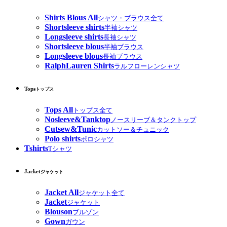
Shirts Blous All
シャツ・ブラウス全て
Shortsleeve shirts
半袖シャツ
Longsleeve shirts
長袖シャツ
Shortsleeve blous
半袖ブラウス
Longsleeve blous
長袖ブラウス
RalphLauren Shirts
ラルフローレンシャツ
Tops
トップス
Tops All
トップス全て
Nosleeve&Tanktop
ノースリーブ＆タンクトップ
Cutsew&Tunic
カットソー＆チュニック
Polo shirts
ポロシャツ
Tshirts
Tシャツ
Jacket
ジャケット
Jacket All
ジャケット全て
Jacket
ジャケット
Blouson
ブルゾン
Gown
ガウン