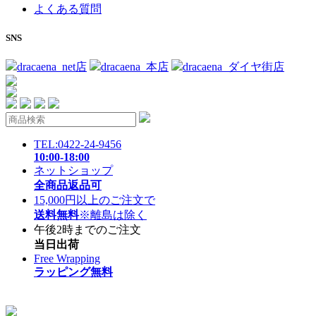
よくある質問
SNS
dracaena_net店
dracaena_本店
dracaena_ダイヤ街店
TEL:0422-24-9456
10:00-18:00
ネットショップ
全商品返品可
15,000円以上のご注文で
送料無料
※離島は除く
午後2時までのご注文
当日出荷
Free Wrapping
ラッピング無料