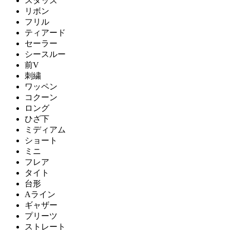
スタッズ
リボン
フリル
ティアード
セーラー
シースルー
前V
刺繍
ワッペン
コクーン
ロング
ひざ下
ミディアム
ショート
ミニ
フレア
タイト
台形
Aライン
ギャザー
プリーツ
ストレート