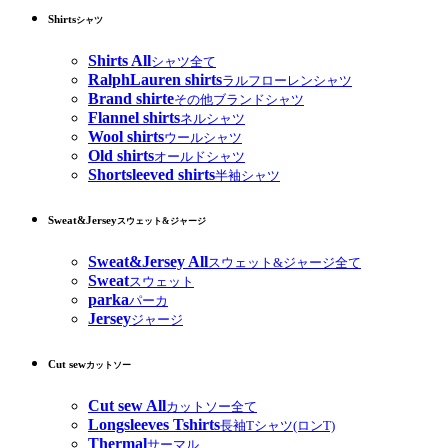
Shirts
シャツ
Shirts All
シャツ全て
RalphLauren shirts
ラルフローレンシャツ
Brand shirte
その他ブランドシャツ
Flannel shirts
ネルシャツ
Wool shirts
ウールシャツ
Old shirts
オールドシャツ
Shortsleeved shirts
半袖シャツ
Sweat&Jersey
スウェット&ジャージ
Sweat&Jersey All
スウェット&ジャージ全て
Sweat
スウェット
parka
パーカ
Jersey
ジャージ
Cut sew
カットソー
Cut sew All
カットソー全て
Longsleeves Tshirts
長袖Tシャツ(ロンT)
Thermal
サーマル