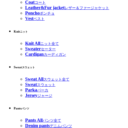
Coat
コート
Leather&Fur jacket
レザー＆ファージャケット
Poncho
ポンチョ
Vest
ベスト
Knit
ニット
Knit All
ニット全て
Sweater
セーター
Cardigan
カーディガン
Sweat
スウェット
Sweat All
スウェット全て
Sweat
スウェット
Parka
パーカ
Jersey
ジャージ
Pants
パンツ
Pants All
パンツ全て
Denim pants
デニムパンツ