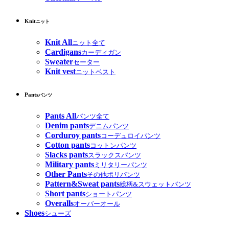
Knit
ニット
Knit All
ニット全て
Cardigans
カーディガン
Sweater
セーター
Knit vest
ニットベスト
Pants
パンツ
Pants All
パンツ全て
Denim pants
デニムパンツ
Corduroy pants
コーデュロイパンツ
Cotton pants
コットンパンツ
Slacks pants
スラックスパンツ
Military pants
ミリタリーパンツ
Other Pants
その他ポリパンツ
Pattern&Sweat pants
総柄&スウェットパンツ
Short pants
ショートパンツ
Overalls
オーバーオール
Shoes
シューズ