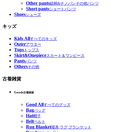
Other pants
総柄&チノパンその他パンツ
Short pants
ショートパンツ
Shoes
シューズ
キッズ
Kids All
すべてのキッズ
Outer
アウター
Tops
トップス
Skirt&Onepiece
スカート＆ワンピース
Pants
パンツ
Others
その他
古着雑貨
Goods
古着雑貨
Good All
すべてのグッズ
Bag
バッグ
Hat
帽子
Belt
ベルト
Rug Blanket
寝具,ラグ,ブランケット