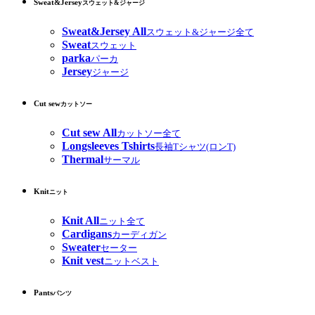
Sweat&Jersey
スウェット&ジャージ
Sweat&Jersey All
スウェット&ジャージ全て
Sweat
スウェット
parka
パーカ
Jersey
ジャージ
Cut sew
カットソー
Cut sew All
カットソー全て
Longsleeves Tshirts
長袖Tシャツ(ロンT)
Thermal
サーマル
Knit
ニット
Knit All
ニット全て
Cardigans
カーディガン
Sweater
セーター
Knit vest
ニットベスト
Pants
パンツ