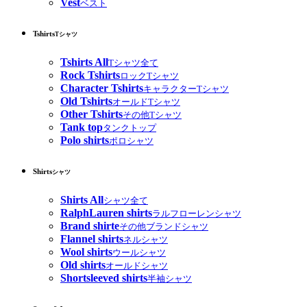
Vest
ベスト
Tshirts
Tシャツ
Tshirts All
Tシャツ全て
Rock Tshirts
ロックTシャツ
Character Tshirts
キャラクターTシャツ
Old Tshirts
オールドTシャツ
Other Tshirts
その他Tシャツ
Tank top
タンクトップ
Polo shirts
ポロシャツ
Shirts
シャツ
Shirts All
シャツ全て
RalphLauren shirts
ラルフローレンシャツ
Brand shirte
その他ブランドシャツ
Flannel shirts
ネルシャツ
Wool shirts
ウールシャツ
Old shirts
オールドシャツ
Shortsleeved shirts
半袖シャツ