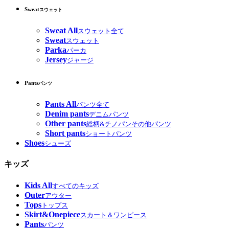
Sweat
スウェット
Sweat All
スウェット全て
Sweat
スウェット
Parka
パーカ
Jersey
ジャージ
Pants
パンツ
Pants All
パンツ全て
Denim pants
デニムパンツ
Other pants
総柄&チノパンその他パンツ
Short pants
ショートパンツ
Shoes
シューズ
キッズ
Kids All
すべてのキッズ
Outer
アウター
Tops
トップス
Skirt&Onepiece
スカート＆ワンピース
Pants
パンツ