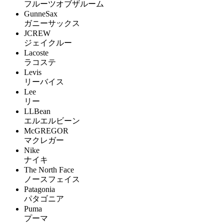
フルーツオブザルーム
GunneSax
ガニーサックス
JCREW
ジェイクルー
Lacoste
ラコステ
Levis
リーバイス
Lee
リー
LLBean
エルエルビーン
McGREGOR
マクレガー
Nike
ナイキ
The North Face
ノースフェイス
Patagonia
パタゴニア
Puma
プーマ