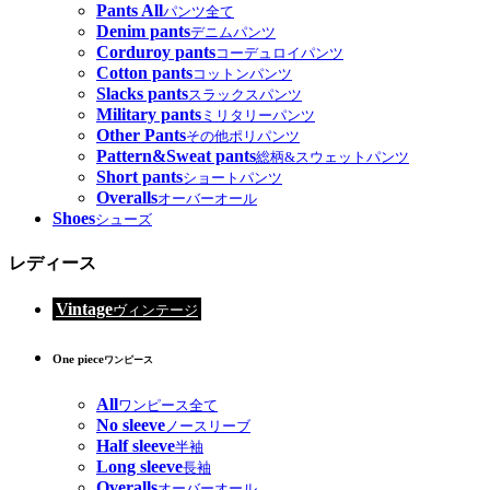
Pants All
パンツ全て
Denim pants
デニムパンツ
Corduroy pants
コーデュロイパンツ
Cotton pants
コットンパンツ
Slacks pants
スラックスパンツ
Military pants
ミリタリーパンツ
Other Pants
その他ポリパンツ
Pattern&Sweat pants
総柄&スウェットパンツ
Short pants
ショートパンツ
Overalls
オーバーオール
Shoes
シューズ
レディース
Vintage
ヴィンテージ
One piece
ワンピース
All
ワンピース全て
No sleeve
ノースリーブ
Half sleeve
半袖
Long sleeve
長袖
Overalls
オーバーオール