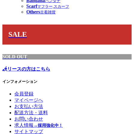
Bandana
バンダナ
Scarf
マフラー,スカーフ
Others
古着雑貨
SALE
SOLD OUT
リースの方はこちら
インフォメーション
会員登録
マイページへ
お支払い方法
配送方法・送料
お問い合わせ
求人情報
→採用強化中！
サイトマップ