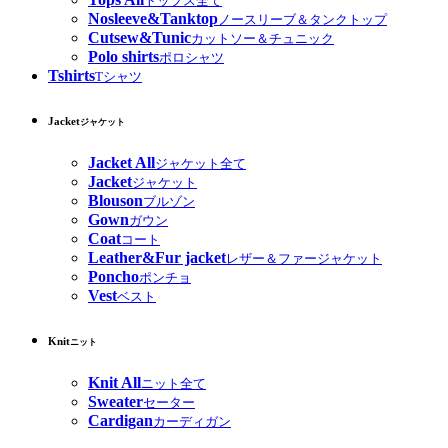
トップス全て
Nosleeve&Tanktop
ノースリーブ＆タンクトップ
Cutsew&Tunic
カットソー＆チュニック
Polo shirts
ポロシャツ
Tshirts
Tシャツ
Jacket
ジャケット
Jacket All
ジャケット全て
Jacket
ジャケット
Blouson
ブルゾン
Gown
ガウン
Coat
コート
Leather&Fur jacket
レザー＆ファージャケット
Poncho
ポンチョ
Vest
ベスト
Knit
ニット
Knit All
ニット全て
Sweater
セーター
Cardigan
カーディガン