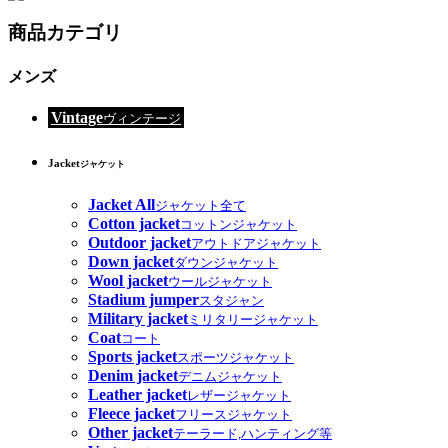
商品カテゴリ
メンズ
Vintage
ヴィンテージ
Jacket
ジャケット
Jacket All
ジャケット全て
Cotton jacket
コットンジャケット
Outdoor jacket
アウトドアジャケット
Down jacket
ダウンジャケット
Wool jacket
ウールジャケット
Stadium jumper
スタジャン
Military jacket
ミリタリージャケット
Coat
コート
Sports jacket
スポーツジャケット
Denim jacket
デニムジャケット
Leather jacket
レザージャケット
Fleece jacket
フリースジャケット
Other jacket
テーラード,ハンティング等