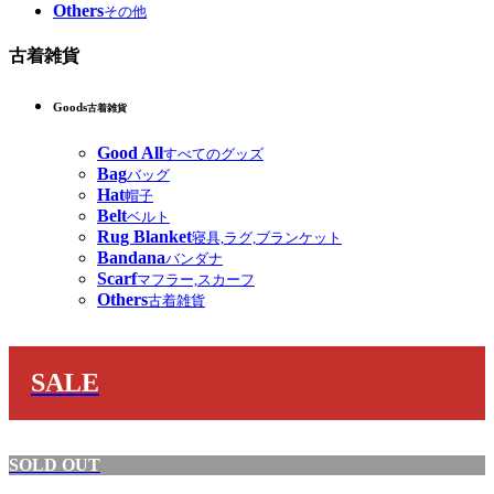
Others
その他
古着雑貨
Goods
古着雑貨
Good All
すべてのグッズ
Bag
バッグ
Hat
帽子
Belt
ベルト
Rug Blanket
寝具,ラグ,ブランケット
Bandana
バンダナ
Scarf
マフラー,スカーフ
Others
古着雑貨
SALE
SOLD OUT