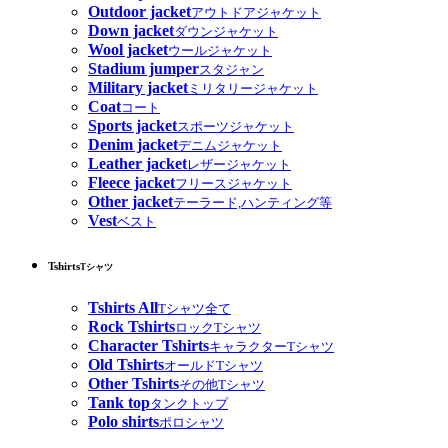
Outdoor jacket
アウトドアジャケット
Down jacket
ダウンジャケット
Wool jacket
ウールジャケット
Stadium jumper
スタジャン
Military jacket
ミリタリージャケット
Coat
コート
Sports jacket
スポーツジャケット
Denim jacket
デニムジャケット
Leather jacket
レザージャケット
Fleece jacket
フリースジャケット
Other jacket
テーラード,ハンティング等
Vest
ベスト
Tshirts
Tシャツ
Tshirts All
Tシャツ全て
Rock Tshirts
ロックTシャツ
Character Tshirts
キャラクターTシャツ
Old Tshirts
オールドTシャツ
Other Tshirts
その他Tシャツ
Tank top
タンクトップ
Polo shirts
ポロシャツ