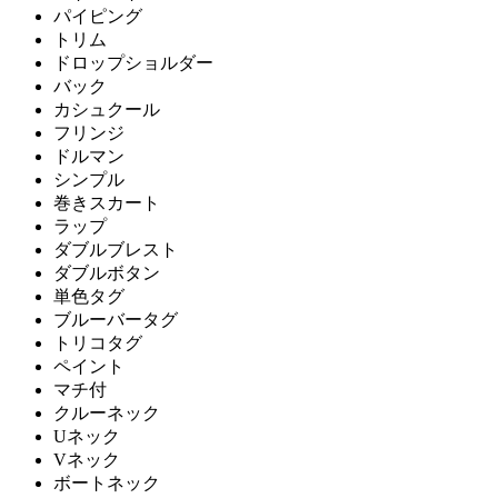
パイピング
トリム
ドロップショルダー
バック
カシュクール
フリンジ
ドルマン
シンプル
巻きスカート
ラップ
ダブルブレスト
ダブルボタン
単色タグ
ブルーバータグ
トリコタグ
ペイント
マチ付
クルーネック
Uネック
Vネック
ボートネック