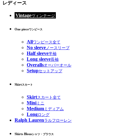
レディース
Vintage
ヴィンテージ
One piece
ワンピース
All
ワンピース全て
No sleeve
ノースリーブ
Half sleeve
半袖
Long sleeve
長袖
Overalls
オーバーオール
Setup
セットアップ
Skirt
スカート
Skirt
スカート全て
Mini
ミニ
Medium
ミディアム
Long
ロング
Ralph Lauren
ラルフローレン
Shirts Blous
シャツ・ブラウス