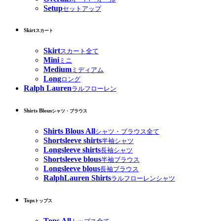
Setup
セットアップ
Skirt
スカート
Skirt
スカート全て
Mini
ミニ
Medium
ミディアム
Long
ロング
Ralph Lauren
ラルフローレン
Shirts Blous
シャツ・ブラウス
Shirts Blous All
シャツ・ブラウス全て
Shortsleeve shirts
半袖シャツ
Longsleeve shirts
長袖シャツ
Shortsleeve blous
半袖ブラウス
Longsleeve blous
長袖ブラウス
RalphLauren Shirts
ラルフローレンシャツ
Tops
トップス
Tops All