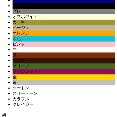
紺
黒
グレー
オフホワイト
カーキ
ベージュ
オレンジ
水色
ピンク
白
茶
こげ茶
オリーブ
ワインレッド
金
銀
ツートン
スリートーン
カラフル
クレイジー
柄