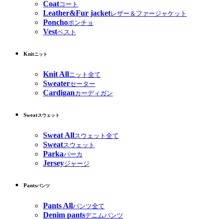
Coat
コート
Leather&Fur jacket
レザー＆ファージャケット
Poncho
ポンチョ
Vest
ベスト
Knit
ニット
Knit All
ニット全て
Sweater
セーター
Cardigan
カーディガン
Sweat
スウェット
Sweat All
スウェット全て
Sweat
スウェット
Parka
パーカ
Jersey
ジャージ
Pants
パンツ
Pants All
パンツ全て
Denim pants
デニムパンツ