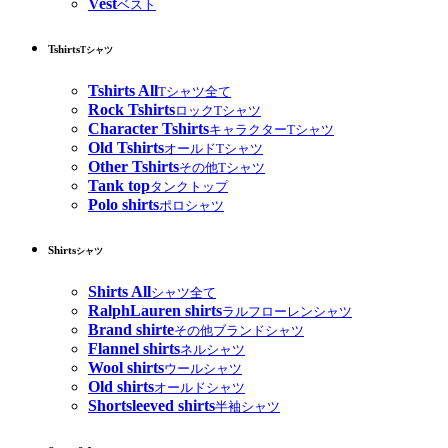
Vest
ベスト
Tshirts
Tシャツ
Tshirts All
Tシャツ全て
Rock Tshirts
ロックTシャツ
Character Tshirts
キャラクターTシャツ
Old Tshirts
オールドTシャツ
Other Tshirts
その他Tシャツ
Tank top
タンクトップ
Polo shirts
ポロシャツ
Shirts
シャツ
Shirts All
シャツ全て
RalphLauren shirts
ラルフローレンシャツ
Brand shirte
その他ブランドシャツ
Flannel shirts
ネルシャツ
Wool shirts
ウールシャツ
Old shirts
オールドシャツ
Shortsleeved shirts
半袖シャツ