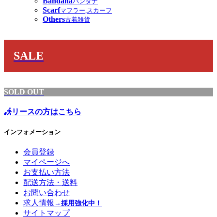
Bandana
バンダナ
Scarf
マフラー,スカーフ
Others
古着雑貨
SALE
SOLD OUT
リースの方はこちら
インフォメーション
会員登録
マイページへ
お支払い方法
配送方法・送料
お問い合わせ
求人情報
→採用強化中！
サイトマップ