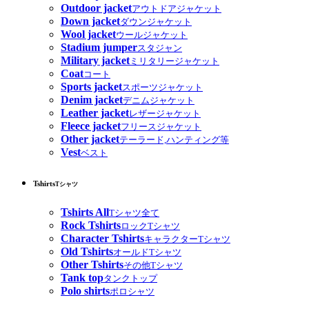
Outdoor jacket
アウトドアジャケット
Down jacket
ダウンジャケット
Wool jacket
ウールジャケット
Stadium jumper
スタジャン
Military jacket
ミリタリージャケット
Coat
コート
Sports jacket
スポーツジャケット
Denim jacket
デニムジャケット
Leather jacket
レザージャケット
Fleece jacket
フリースジャケット
Other jacket
テーラード,ハンティング等
Vest
ベスト
Tshirts
Tシャツ
Tshirts All
Tシャツ全て
Rock Tshirts
ロックTシャツ
Character Tshirts
キャラクターTシャツ
Old Tshirts
オールドTシャツ
Other Tshirts
その他Tシャツ
Tank top
タンクトップ
Polo shirts
ポロシャツ