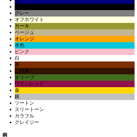
紺
黒
グレー
オフホワイト
カーキ
ベージュ
オレンジ
水色
ピンク
白
茶
こげ茶
オリーブ
ワインレッド
金
銀
ツートン
スリートーン
カラフル
クレイジー
柄