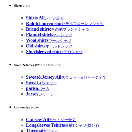
Shirts
シャツ
Shirts All
シャツ全て
RalphLauren shirts
ラルフローレンシャツ
Brand shirte
その他ブランドシャツ
Flannel shirts
ネルシャツ
Wool shirts
ウールシャツ
Old shirts
オールドシャツ
Shortsleeved shirts
半袖シャツ
Sweat&Jersey
スウェット&ジャージ
Sweat&Jersey All
スウェット&ジャージ全て
Sweat
スウェット
parka
パーカ
Jersey
ジャージ
Cut sew
カットソー
Cut sew All
カットソー全て
Longsleeves Tshirts
長袖Tシャツ(ロンT)
Thermal
サーマル