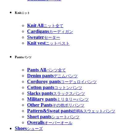
Knit
ニット
Knit All
ニット全て
Cardigans
カーディガン
Sweater
セーター
Knit vest
ニットベスト
Pants
パンツ
Pants All
パンツ全て
Denim pants
デニムパンツ
Corduroy pants
コーデュロイパンツ
Cotton pants
コットンパンツ
Slacks pants
スラックスパンツ
Military pants
ミリタリーパンツ
Other Pants
その他ポリパンツ
Pattern&Sweat pants
総柄&スウェットパンツ
Short pants
ショートパンツ
Overalls
オーバーオール
Shoes
シューズ