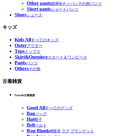
Other pants
総柄&チノパンその他パンツ
Short pants
ショートパンツ
Shoes
シューズ
キッズ
Kids All
すべてのキッズ
Outer
アウター
Tops
トップス
Skirt&Onepiece
スカート＆ワンピース
Pants
パンツ
Others
その他
古着雑貨
Goods
古着雑貨
Good All
すべてのグッズ
Bag
バッグ
Hat
帽子
Belt
ベルト
Rug Blanket
寝具,ラグ,ブランケット