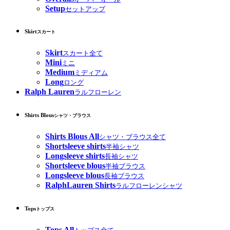
Setup
セットアップ
Skirt
スカート
Skirt
スカート全て
Mini
ミニ
Medium
ミディアム
Long
ロング
Ralph Lauren
ラルフローレン
Shirts Blous
シャツ・ブラウス
Shirts Blous All
シャツ・ブラウス全て
Shortsleeve shirts
半袖シャツ
Longsleeve shirts
長袖シャツ
Shortsleeve blous
半袖ブラウス
Longsleeve blous
長袖ブラウス
RalphLauren Shirts
ラルフローレンシャツ
Tops
トップス
Tops All