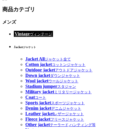
商品カテゴリ
メンズ
Vintage
ヴィンテージ
Jacket
ジャケット
Jacket All
ジャケット全て
Cotton jacket
コットンジャケット
Outdoor jacket
アウトドアジャケット
Down jacket
ダウンジャケット
Wool jacket
ウールジャケット
Stadium jumper
スタジャン
Military jacket
ミリタリージャケット
Coat
コート
Sports jacket
スポーツジャケット
Denim jacket
デニムジャケット
Leather jacket
レザージャケット
Fleece jacket
フリースジャケット
Other jacket
テーラード,ハンティング等