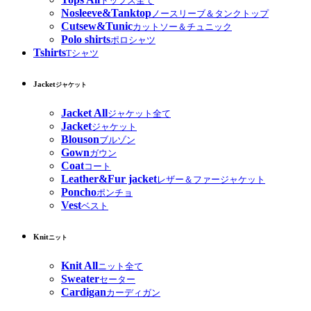
トップス全て
Nosleeve&Tanktop
ノースリーブ＆タンクトップ
Cutsew&Tunic
カットソー＆チュニック
Polo shirts
ポロシャツ
Tshirts
Tシャツ
Jacket
ジャケット
Jacket All
ジャケット全て
Jacket
ジャケット
Blouson
ブルゾン
Gown
ガウン
Coat
コート
Leather&Fur jacket
レザー＆ファージャケット
Poncho
ポンチョ
Vest
ベスト
Knit
ニット
Knit All
ニット全て
Sweater
セーター
Cardigan
カーディガン