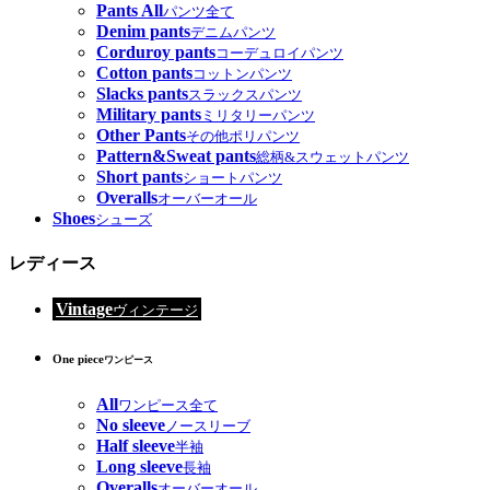
Pants All
パンツ全て
Denim pants
デニムパンツ
Corduroy pants
コーデュロイパンツ
Cotton pants
コットンパンツ
Slacks pants
スラックスパンツ
Military pants
ミリタリーパンツ
Other Pants
その他ポリパンツ
Pattern&Sweat pants
総柄&スウェットパンツ
Short pants
ショートパンツ
Overalls
オーバーオール
Shoes
シューズ
レディース
Vintage
ヴィンテージ
One piece
ワンピース
All
ワンピース全て
No sleeve
ノースリーブ
Half sleeve
半袖
Long sleeve
長袖
Overalls
オーバーオール