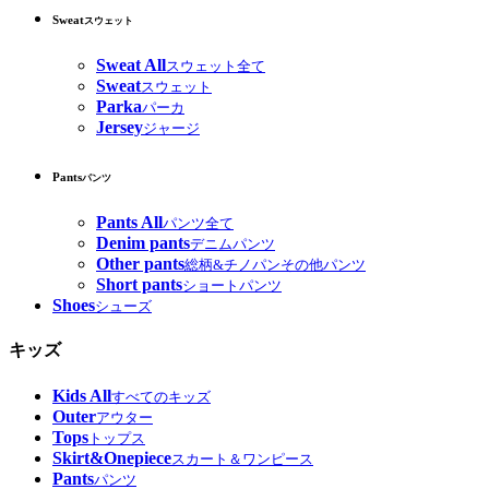
Sweat
スウェット
Sweat All
スウェット全て
Sweat
スウェット
Parka
パーカ
Jersey
ジャージ
Pants
パンツ
Pants All
パンツ全て
Denim pants
デニムパンツ
Other pants
総柄&チノパンその他パンツ
Short pants
ショートパンツ
Shoes
シューズ
キッズ
Kids All
すべてのキッズ
Outer
アウター
Tops
トップス
Skirt&Onepiece
スカート＆ワンピース
Pants
パンツ