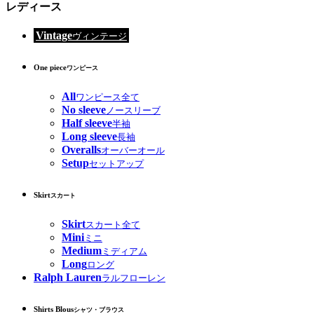
レディース
Vintage
ヴィンテージ
One piece
ワンピース
All
ワンピース全て
No sleeve
ノースリーブ
Half sleeve
半袖
Long sleeve
長袖
Overalls
オーバーオール
Setup
セットアップ
Skirt
スカート
Skirt
スカート全て
Mini
ミニ
Medium
ミディアム
Long
ロング
Ralph Lauren
ラルフローレン
Shirts Blous
シャツ・ブラウス