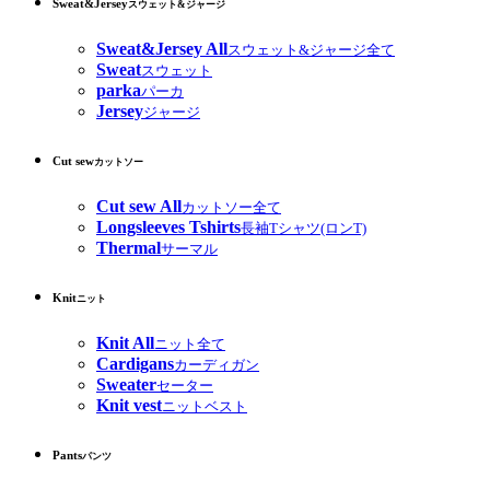
Sweat&Jersey
スウェット&ジャージ
Sweat&Jersey All
スウェット&ジャージ全て
Sweat
スウェット
parka
パーカ
Jersey
ジャージ
Cut sew
カットソー
Cut sew All
カットソー全て
Longsleeves Tshirts
長袖Tシャツ(ロンT)
Thermal
サーマル
Knit
ニット
Knit All
ニット全て
Cardigans
カーディガン
Sweater
セーター
Knit vest
ニットベスト
Pants
パンツ