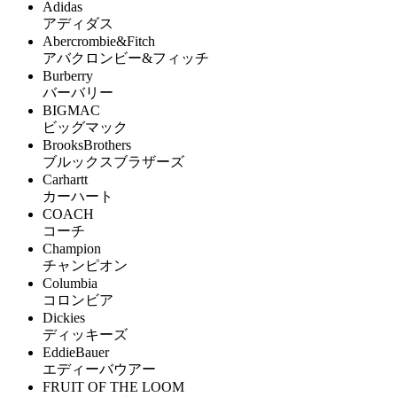
Adidas
アディダス
Abercrombie&Fitch
アバクロンビー&フィッチ
Burberry
バーバリー
BIGMAC
ビッグマック
BrooksBrothers
ブルックスブラザーズ
Carhartt
カーハート
COACH
コーチ
Champion
チャンピオン
Columbia
コロンビア
Dickies
ディッキーズ
EddieBauer
エディーバウアー
FRUIT OF THE LOOM