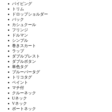
パイピング
トリム
ドロップショルダー
バック
カシュクール
フリンジ
ドルマン
シンプル
巻きスカート
ラップ
ダブルブレスト
ダブルボタン
単色タグ
ブルーバータグ
トリコタグ
ペイント
マチ付
クルーネック
Uネック
Vネック
ボートネック