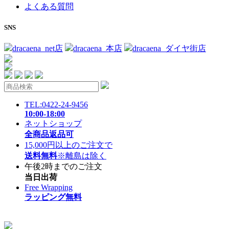
よくある質問
SNS
dracaena_net店
dracaena_本店
dracaena_ダイヤ街店
TEL:0422-24-9456
10:00-18:00
ネットショップ
全商品返品可
15,000円以上のご注文で
送料無料
※離島は除く
午後2時までのご注文
当日出荷
Free Wrapping
ラッピング無料