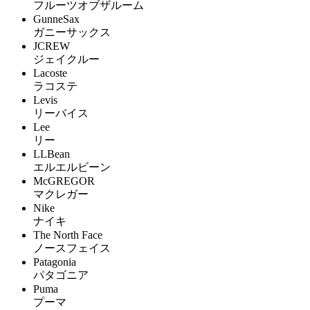
フルーツオブザルーム
GunneSax
ガニーサックス
JCREW
ジェイクルー
Lacoste
ラコステ
Levis
リーバイス
Lee
リー
LLBean
エルエルビーン
McGREGOR
マクレガー
Nike
ナイキ
The North Face
ノースフェイス
Patagonia
パタゴニア
Puma
プーマ