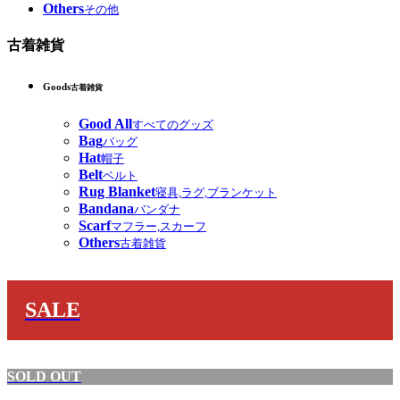
Others
その他
古着雑貨
Goods
古着雑貨
Good All
すべてのグッズ
Bag
バッグ
Hat
帽子
Belt
ベルト
Rug Blanket
寝具,ラグ,ブランケット
Bandana
バンダナ
Scarf
マフラー,スカーフ
Others
古着雑貨
SALE
SOLD OUT