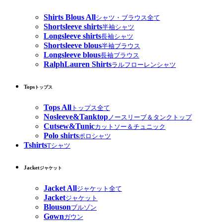
Shirts Blous All
シャツ・ブラウス全て
Shortsleeve shirts
半袖シャツ
Longsleeve shirts
長袖シャツ
Shortsleeve blous
半袖ブラウス
Longsleeve blous
長袖ブラウス
RalphLauren Shirts
ラルフローレンシャツ
Tops
トップス
Tops All
トップス全て
Nosleeve&Tanktop
ノースリーブ＆タンクトップ
Cutsew&Tunic
カットソー＆チュニック
Polo shirts
ポロシャツ
Tshirts
Tシャツ
Jacket
ジャケット
Jacket All
ジャケット全て
Jacket
ジャケット
Blouson
ブルゾン
Gown
ガウン