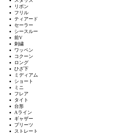
スタッズ
リボン
フリル
ティアード
セーラー
シースルー
前V
刺繍
ワッペン
コクーン
ロング
ひざ下
ミディアム
ショート
ミニ
フレア
タイト
台形
Aライン
ギャザー
プリーツ
ストレート