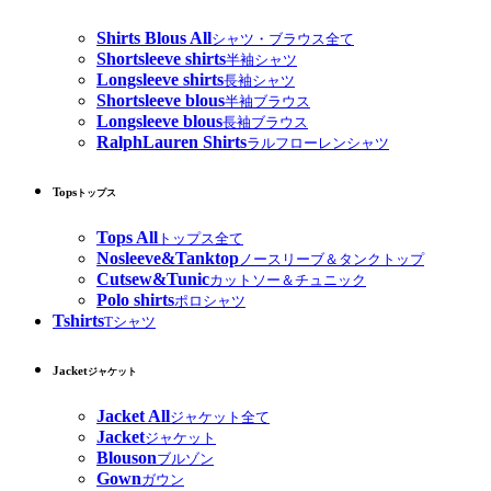
Shirts Blous All
シャツ・ブラウス全て
Shortsleeve shirts
半袖シャツ
Longsleeve shirts
長袖シャツ
Shortsleeve blous
半袖ブラウス
Longsleeve blous
長袖ブラウス
RalphLauren Shirts
ラルフローレンシャツ
Tops
トップス
Tops All
トップス全て
Nosleeve&Tanktop
ノースリーブ＆タンクトップ
Cutsew&Tunic
カットソー＆チュニック
Polo shirts
ポロシャツ
Tshirts
Tシャツ
Jacket
ジャケット
Jacket All
ジャケット全て
Jacket
ジャケット
Blouson
ブルゾン
Gown
ガウン