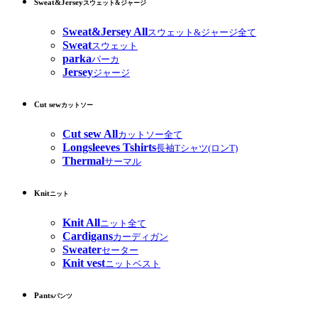
Sweat&Jersey
スウェット&ジャージ
Sweat&Jersey All
スウェット&ジャージ全て
Sweat
スウェット
parka
パーカ
Jersey
ジャージ
Cut sew
カットソー
Cut sew All
カットソー全て
Longsleeves Tshirts
長袖Tシャツ(ロンT)
Thermal
サーマル
Knit
ニット
Knit All
ニット全て
Cardigans
カーディガン
Sweater
セーター
Knit vest
ニットベスト
Pants
パンツ