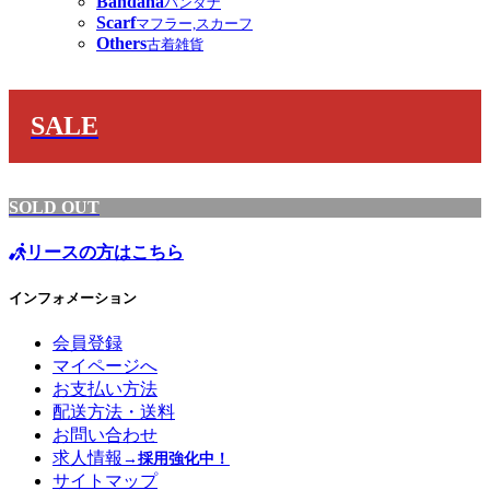
Bandana
バンダナ
Scarf
マフラー,スカーフ
Others
古着雑貨
SALE
SOLD OUT
リースの方はこちら
インフォメーション
会員登録
マイページへ
お支払い方法
配送方法・送料
お問い合わせ
求人情報
→採用強化中！
サイトマップ