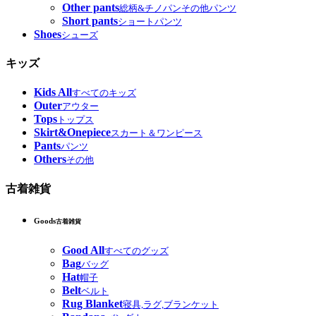
Other pants
総柄&チノパンその他パンツ
Short pants
ショートパンツ
Shoes
シューズ
キッズ
Kids All
すべてのキッズ
Outer
アウター
Tops
トップス
Skirt&Onepiece
スカート＆ワンピース
Pants
パンツ
Others
その他
古着雑貨
Goods
古着雑貨
Good All
すべてのグッズ
Bag
バッグ
Hat
帽子
Belt
ベルト
Rug Blanket
寝具,ラグ,ブランケット