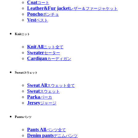
Coat
コート
Leather&Fur jacket
レザー＆ファージャケット
Poncho
ポンチョ
Vest
ベスト
Knit
ニット
Knit All
ニット全て
Sweater
セーター
Cardigan
カーディガン
Sweat
スウェット
Sweat All
スウェット全て
Sweat
スウェット
Parka
パーカ
Jersey
ジャージ
Pants
パンツ
Pants All
パンツ全て
Denim pants
デニムパンツ