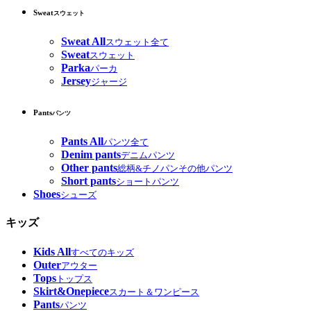
Sweat
スウェット
Sweat All
スウェット全て
Sweat
スウェット
Parka
パーカ
Jersey
ジャージ
Pants
パンツ
Pants All
パンツ全て
Denim pants
デニムパンツ
Other pants
総柄&チノパンその他パンツ
Short pants
ショートパンツ
Shoes
シューズ
キッズ
Kids All
すべてのキッズ
Outer
アウター
Tops
トップス
Skirt&Onepiece
スカート＆ワンピース
Pants
パンツ