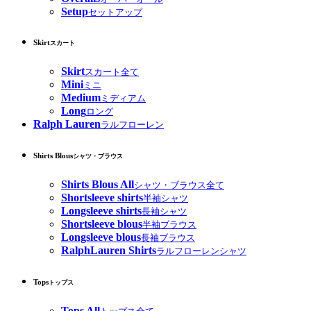
Setup
セットアップ
Skirt
スカート
Skirt
スカート全て
Mini
ミニ
Medium
ミディアム
Long
ロング
Ralph Lauren
ラルフローレン
Shirts Blous
シャツ・ブラウス
Shirts Blous All
シャツ・ブラウス全て
Shortsleeve shirts
半袖シャツ
Longsleeve shirts
長袖シャツ
Shortsleeve blous
半袖ブラウス
Longsleeve blous
長袖ブラウス
RalphLauren Shirts
ラルフローレンシャツ
Tops
トップス
Tops All