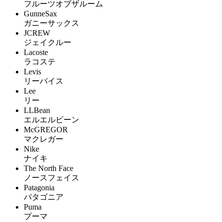
フルーツオブザルーム
GunneSax
ガニーサックス
JCREW
ジェイクルー
Lacoste
ラコステ
Levis
リーバイス
Lee
リー
LLBean
エルエルビーン
McGREGOR
マクレガー
Nike
ナイキ
The North Face
ノースフェイス
Patagonia
パタゴニア
Puma
プーマ