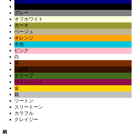
紺
黒
グレー
オフホワイト
カーキ
ベージュ
オレンジ
水色
ピンク
白
茶
こげ茶
オリーブ
ワインレッド
金
銀
ツートン
スリートーン
カラフル
クレイジー
柄