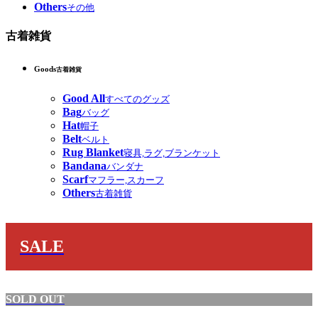
Others
その他
古着雑貨
Goods
古着雑貨
Good All
すべてのグッズ
Bag
バッグ
Hat
帽子
Belt
ベルト
Rug Blanket
寝具,ラグ,ブランケット
Bandana
バンダナ
Scarf
マフラー,スカーフ
Others
古着雑貨
SALE
SOLD OUT