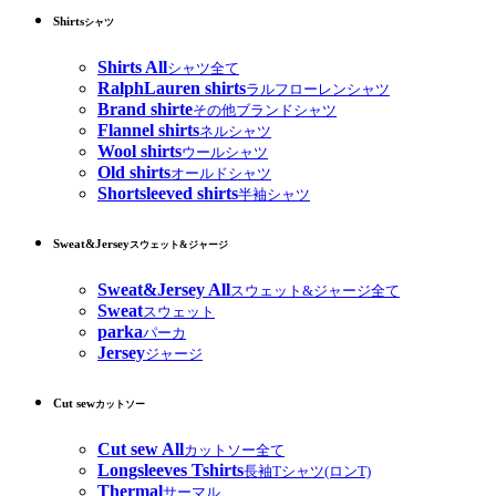
Shirts
シャツ
Shirts All
シャツ全て
RalphLauren shirts
ラルフローレンシャツ
Brand shirte
その他ブランドシャツ
Flannel shirts
ネルシャツ
Wool shirts
ウールシャツ
Old shirts
オールドシャツ
Shortsleeved shirts
半袖シャツ
Sweat&Jersey
スウェット&ジャージ
Sweat&Jersey All
スウェット&ジャージ全て
Sweat
スウェット
parka
パーカ
Jersey
ジャージ
Cut sew
カットソー
Cut sew All
カットソー全て
Longsleeves Tshirts
長袖Tシャツ(ロンT)
Thermal
サーマル