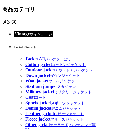
商品カテゴリ
メンズ
Vintage
ヴィンテージ
Jacket
ジャケット
Jacket All
ジャケット全て
Cotton jacket
コットンジャケット
Outdoor jacket
アウトドアジャケット
Down jacket
ダウンジャケット
Wool jacket
ウールジャケット
Stadium jumper
スタジャン
Military jacket
ミリタリージャケット
Coat
コート
Sports jacket
スポーツジャケット
Denim jacket
デニムジャケット
Leather jacket
レザージャケット
Fleece jacket
フリースジャケット
Other jacket
テーラード,ハンティング等