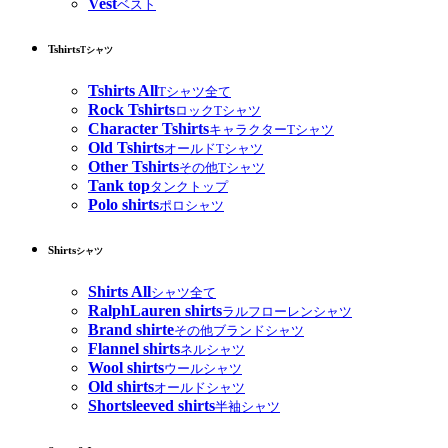
Vest
ベスト
Tshirts
Tシャツ
Tshirts All
Tシャツ全て
Rock Tshirts
ロックTシャツ
Character Tshirts
キャラクターTシャツ
Old Tshirts
オールドTシャツ
Other Tshirts
その他Tシャツ
Tank top
タンクトップ
Polo shirts
ポロシャツ
Shirts
シャツ
Shirts All
シャツ全て
RalphLauren shirts
ラルフローレンシャツ
Brand shirte
その他ブランドシャツ
Flannel shirts
ネルシャツ
Wool shirts
ウールシャツ
Old shirts
オールドシャツ
Shortsleeved shirts
半袖シャツ