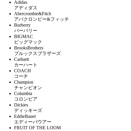
Adidas
アディダス
Abercrombie&Fitch
アバクロンビー&フィッチ
Burberry
バーバリー
BIGMAC
ビッグマック
BrooksBrothers
ブルックスブラザーズ
Carhartt
カーハート
COACH
コーチ
Champion
チャンピオン
Columbia
コロンビア
Dickies
ディッキーズ
EddieBauer
エディーバウアー
FRUIT OF THE LOOM