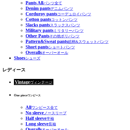
Pants All
パンツ全て
Denim pants
デニムパンツ
Corduroy pants
コーデュロイパンツ
Cotton pants
コットンパンツ
Slacks pants
スラックスパンツ
Military pants
ミリタリーパンツ
Other Pants
その他ポリパンツ
Pattern&Sweat pants
総柄&スウェットパンツ
Short pants
ショートパンツ
Overalls
オーバーオール
Shoes
シューズ
レディース
Vintage
ヴィンテージ
One piece
ワンピース
All
ワンピース全て
No sleeve
ノースリーブ
Half sleeve
半袖
Long sleeve
長袖
Overalls
オーバーオール