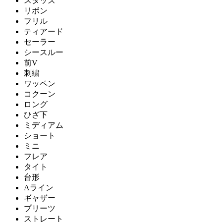
スタッズ
リボン
フリル
ティアード
セーラー
シースルー
前V
刺繍
ワッペン
コクーン
ロング
ひざ下
ミディアム
ショート
ミニ
フレア
タイト
台形
Aライン
ギャザー
プリーツ
ストレート