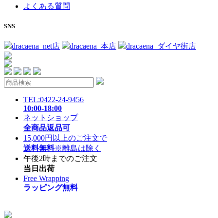
よくある質問
SNS
dracaena_net店
dracaena_本店
dracaena_ダイヤ街店
TEL:0422-24-9456
10:00-18:00
ネットショップ
全商品返品可
15,000円以上のご注文で
送料無料
※離島は除く
午後2時までのご注文
当日出荷
Free Wrapping
ラッピング無料