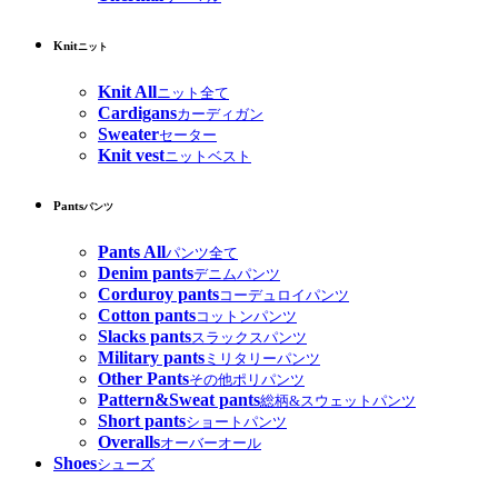
Knit
ニット
Knit All
ニット全て
Cardigans
カーディガン
Sweater
セーター
Knit vest
ニットベスト
Pants
パンツ
Pants All
パンツ全て
Denim pants
デニムパンツ
Corduroy pants
コーデュロイパンツ
Cotton pants
コットンパンツ
Slacks pants
スラックスパンツ
Military pants
ミリタリーパンツ
Other Pants
その他ポリパンツ
Pattern&Sweat pants
総柄&スウェットパンツ
Short pants
ショートパンツ
Overalls
オーバーオール
Shoes
シューズ