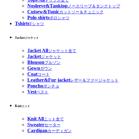
トップス全て
Nosleeve&Tanktop
ノースリーブ＆タンクトップ
Cutsew&Tunic
カットソー＆チュニック
Polo shirts
ポロシャツ
Tshirts
Tシャツ
Jacket
ジャケット
Jacket All
ジャケット全て
Jacket
ジャケット
Blouson
ブルゾン
Gown
ガウン
Coat
コート
Leather&Fur jacket
レザー＆ファージャケット
Poncho
ポンチョ
Vest
ベスト
Knit
ニット
Knit All
ニット全て
Sweater
セーター
Cardigan
カーディガン