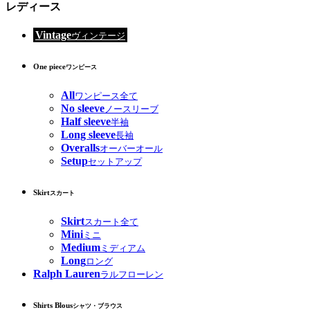
レディース
Vintage
ヴィンテージ
One piece
ワンピース
All
ワンピース全て
No sleeve
ノースリーブ
Half sleeve
半袖
Long sleeve
長袖
Overalls
オーバーオール
Setup
セットアップ
Skirt
スカート
Skirt
スカート全て
Mini
ミニ
Medium
ミディアム
Long
ロング
Ralph Lauren
ラルフローレン
Shirts Blous
シャツ・ブラウス