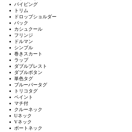
パイピング
トリム
ドロップショルダー
バック
カシュクール
フリンジ
ドルマン
シンプル
巻きスカート
ラップ
ダブルブレスト
ダブルボタン
単色タグ
ブルーバータグ
トリコタグ
ペイント
マチ付
クルーネック
Uネック
Vネック
ボートネック