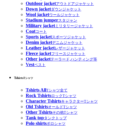
Outdoor jacket
アウトドアジャケット
Down jacket
ダウンジャケット
Wool jacket
ウールジャケット
Stadium jumper
スタジャン
Military jacket
ミリタリージャケット
Coat
コート
Sports jacket
スポーツジャケット
Denim jacket
デニムジャケット
Leather jacket
レザージャケット
Fleece jacket
フリースジャケット
Other jacket
テーラード,ハンティング等
Vest
ベスト
Tshirts
Tシャツ
Tshirts All
Tシャツ全て
Rock Tshirts
ロックTシャツ
Character Tshirts
キャラクターTシャツ
Old Tshirts
オールドTシャツ
Other Tshirts
その他Tシャツ
Tank top
タンクトップ
Polo shirts
ポロシャツ