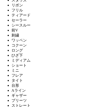
スタッズ
リボン
フリル
ティアード
セーラー
シースルー
前V
刺繍
ワッペン
コクーン
ロング
ひざ下
ミディアム
ショート
ミニ
フレア
タイト
台形
Aライン
ギャザー
プリーツ
ストレート