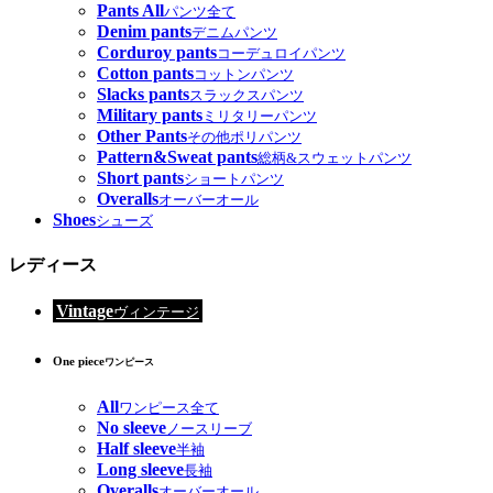
Pants All
パンツ全て
Denim pants
デニムパンツ
Corduroy pants
コーデュロイパンツ
Cotton pants
コットンパンツ
Slacks pants
スラックスパンツ
Military pants
ミリタリーパンツ
Other Pants
その他ポリパンツ
Pattern&Sweat pants
総柄&スウェットパンツ
Short pants
ショートパンツ
Overalls
オーバーオール
Shoes
シューズ
レディース
Vintage
ヴィンテージ
One piece
ワンピース
All
ワンピース全て
No sleeve
ノースリーブ
Half sleeve
半袖
Long sleeve
長袖
Overalls
オーバーオール