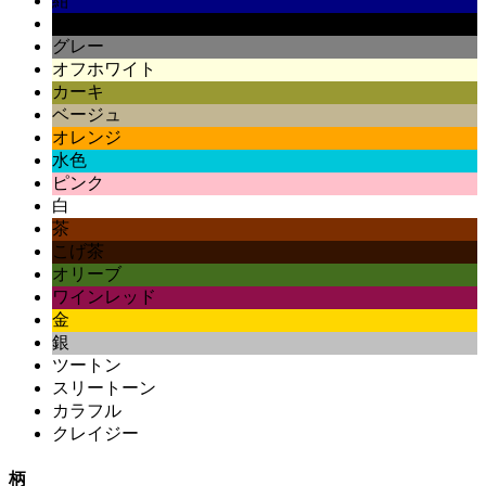
紺
黒
グレー
オフホワイト
カーキ
ベージュ
オレンジ
水色
ピンク
白
茶
こげ茶
オリーブ
ワインレッド
金
銀
ツートン
スリートーン
カラフル
クレイジー
柄