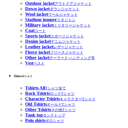
Outdoor jacket
アウトドアジャケット
Down jacket
ダウンジャケット
Wool jacket
ウールジャケット
Stadium jumper
スタジャン
Military jacket
ミリタリージャケット
Coat
コート
Sports jacket
スポーツジャケット
Denim jacket
デニムジャケット
Leather jacket
レザージャケット
Fleece jacket
フリースジャケット
Other jacket
テーラード,ハンティング等
Vest
ベスト
Tshirts
Tシャツ
Tshirts All
Tシャツ全て
Rock Tshirts
ロックTシャツ
Character Tshirts
キャラクターTシャツ
Old Tshirts
オールドTシャツ
Other Tshirts
その他Tシャツ
Tank top
タンクトップ
Polo shirts
ポロシャツ