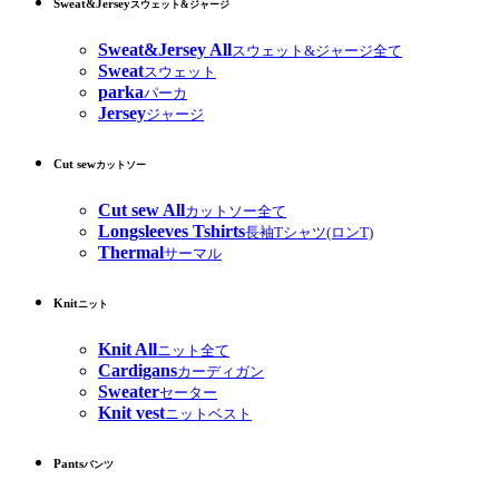
Sweat&Jersey
スウェット&ジャージ
Sweat&Jersey All
スウェット&ジャージ全て
Sweat
スウェット
parka
パーカ
Jersey
ジャージ
Cut sew
カットソー
Cut sew All
カットソー全て
Longsleeves Tshirts
長袖Tシャツ(ロンT)
Thermal
サーマル
Knit
ニット
Knit All
ニット全て
Cardigans
カーディガン
Sweater
セーター
Knit vest
ニットベスト
Pants
パンツ