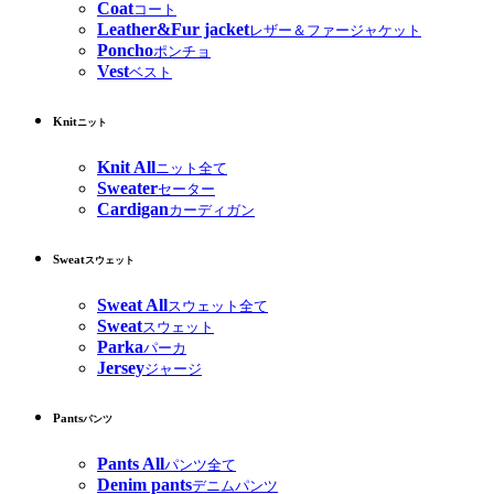
Coat
コート
Leather&Fur jacket
レザー＆ファージャケット
Poncho
ポンチョ
Vest
ベスト
Knit
ニット
Knit All
ニット全て
Sweater
セーター
Cardigan
カーディガン
Sweat
スウェット
Sweat All
スウェット全て
Sweat
スウェット
Parka
パーカ
Jersey
ジャージ
Pants
パンツ
Pants All
パンツ全て
Denim pants
デニムパンツ