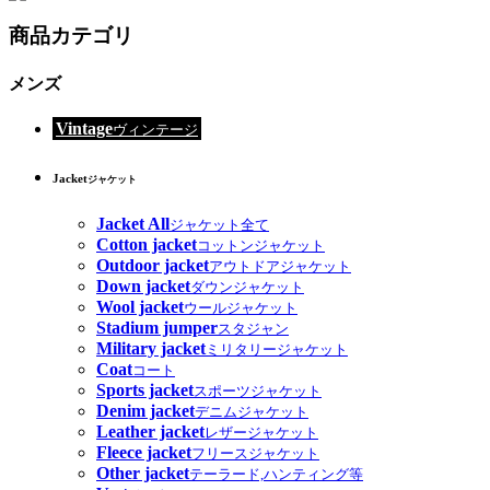
商品カテゴリ
メンズ
Vintage
ヴィンテージ
Jacket
ジャケット
Jacket All
ジャケット全て
Cotton jacket
コットンジャケット
Outdoor jacket
アウトドアジャケット
Down jacket
ダウンジャケット
Wool jacket
ウールジャケット
Stadium jumper
スタジャン
Military jacket
ミリタリージャケット
Coat
コート
Sports jacket
スポーツジャケット
Denim jacket
デニムジャケット
Leather jacket
レザージャケット
Fleece jacket
フリースジャケット
Other jacket
テーラード,ハンティング等