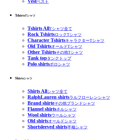
Vest
ベスト
Tshirts
Tシャツ
Tshirts All
Tシャツ全て
Rock Tshirts
ロックTシャツ
Character Tshirts
キャラクターTシャツ
Old Tshirts
オールドTシャツ
Other Tshirts
その他Tシャツ
Tank top
タンクトップ
Polo shirts
ポロシャツ
Shirts
シャツ
Shirts All
シャツ全て
RalphLauren shirts
ラルフローレンシャツ
Brand shirte
その他ブランドシャツ
Flannel shirts
ネルシャツ
Wool shirts
ウールシャツ
Old shirts
オールドシャツ
Shortsleeved shirts
半袖シャツ