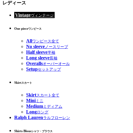
レディース
Vintage
ヴィンテージ
One piece
ワンピース
All
ワンピース全て
No sleeve
ノースリーブ
Half sleeve
半袖
Long sleeve
長袖
Overalls
オーバーオール
Setup
セットアップ
Skirt
スカート
Skirt
スカート全て
Mini
ミニ
Medium
ミディアム
Long
ロング
Ralph Lauren
ラルフローレン
Shirts Blous
シャツ・ブラウス