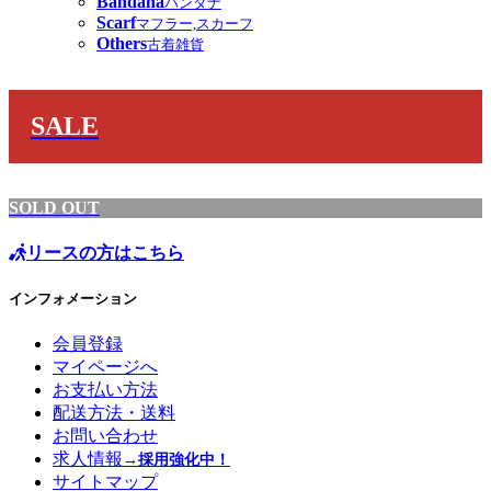
Bandana
バンダナ
Scarf
マフラー,スカーフ
Others
古着雑貨
SALE
SOLD OUT
リースの方はこちら
インフォメーション
会員登録
マイページへ
お支払い方法
配送方法・送料
お問い合わせ
求人情報
→採用強化中！
サイトマップ