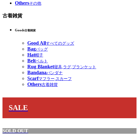
Others
その他
古着雑貨
Goods
古着雑貨
Good All
すべてのグッズ
Bag
バッグ
Hat
帽子
Belt
ベルト
Rug Blanket
寝具,ラグ,ブランケット
Bandana
バンダナ
Scarf
マフラー,スカーフ
Others
古着雑貨
SALE
SOLD OUT