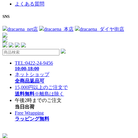
よくある質問
SNS
dracaena_net店
dracaena_本店
dracaena_ダイヤ街店
TEL:0422-24-9456
10:00-18:00
ネットショップ
全商品返品可
15,000円以上のご注文で
送料無料
※離島は除く
午後2時までのご注文
当日出荷
Free Wrapping
ラッピング無料