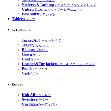
トップス全て
Nosleeve&Tanktop
ノースリーブ＆タンクトップ
Cutsew&Tunic
カットソー＆チュニック
Polo shirts
ポロシャツ
Tshirts
Tシャツ
Jacket
ジャケット
Jacket All
ジャケット全て
Jacket
ジャケット
Blouson
ブルゾン
Gown
ガウン
Coat
コート
Leather&Fur jacket
レザー＆ファージャケット
Poncho
ポンチョ
Vest
ベスト
Knit
ニット
Knit All
ニット全て
Sweater
セーター
Cardigan
カーディガン