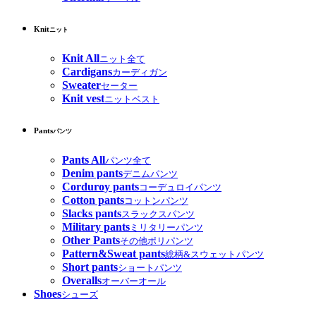
Knit
ニット
Knit All
ニット全て
Cardigans
カーディガン
Sweater
セーター
Knit vest
ニットベスト
Pants
パンツ
Pants All
パンツ全て
Denim pants
デニムパンツ
Corduroy pants
コーデュロイパンツ
Cotton pants
コットンパンツ
Slacks pants
スラックスパンツ
Military pants
ミリタリーパンツ
Other Pants
その他ポリパンツ
Pattern&Sweat pants
総柄&スウェットパンツ
Short pants
ショートパンツ
Overalls
オーバーオール
Shoes
シューズ