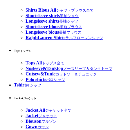
Shirts Blous All
シャツ・ブラウス全て
Shortsleeve shirts
半袖シャツ
Longsleeve shirts
長袖シャツ
Shortsleeve blous
半袖ブラウス
Longsleeve blous
長袖ブラウス
RalphLauren Shirts
ラルフローレンシャツ
Tops
トップス
Tops All
トップス全て
Nosleeve&Tanktop
ノースリーブ＆タンクトップ
Cutsew&Tunic
カットソー＆チュニック
Polo shirts
ポロシャツ
Tshirts
Tシャツ
Jacket
ジャケット
Jacket All
ジャケット全て
Jacket
ジャケット
Blouson
ブルゾン
Gown
ガウン