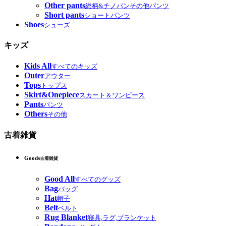
Other pants
総柄&チノパンその他パンツ
Short pants
ショートパンツ
Shoes
シューズ
キッズ
Kids All
すべてのキッズ
Outer
アウター
Tops
トップス
Skirt&Onepiece
スカート＆ワンピース
Pants
パンツ
Others
その他
古着雑貨
Goods
古着雑貨
Good All
すべてのグッズ
Bag
バッグ
Hat
帽子
Belt
ベルト
Rug Blanket
寝具,ラグ,ブランケット