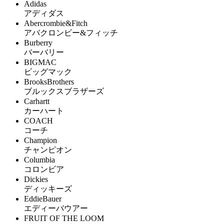
Adidas
アディダス
Abercrombie&Fitch
アバクロンビー&フィッチ
Burberry
バーバリー
BIGMAC
ビッグマック
BrooksBrothers
ブルックスブラザーズ
Carhartt
カーハート
COACH
コーチ
Champion
チャンピオン
Columbia
コロンビア
Dickies
ディッキーズ
EddieBauer
エディーバウアー
FRUIT OF THE LOOM