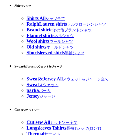
Shirts
シャツ
Shirts All
シャツ全て
RalphLauren shirts
ラルフローレンシャツ
Brand shirte
その他ブランドシャツ
Flannel shirts
ネルシャツ
Wool shirts
ウールシャツ
Old shirts
オールドシャツ
Shortsleeved shirts
半袖シャツ
Sweat&Jersey
スウェット&ジャージ
Sweat&Jersey All
スウェット&ジャージ全て
Sweat
スウェット
parka
パーカ
Jersey
ジャージ
Cut sew
カットソー
Cut sew All
カットソー全て
Longsleeves Tshirts
長袖Tシャツ(ロンT)
Thermal
サーマル