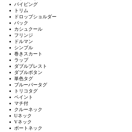
パイピング
トリム
ドロップショルダー
バック
カシュクール
フリンジ
ドルマン
シンプル
巻きスカート
ラップ
ダブルブレスト
ダブルボタン
単色タグ
ブルーバータグ
トリコタグ
ペイント
マチ付
クルーネック
Uネック
Vネック
ボートネック