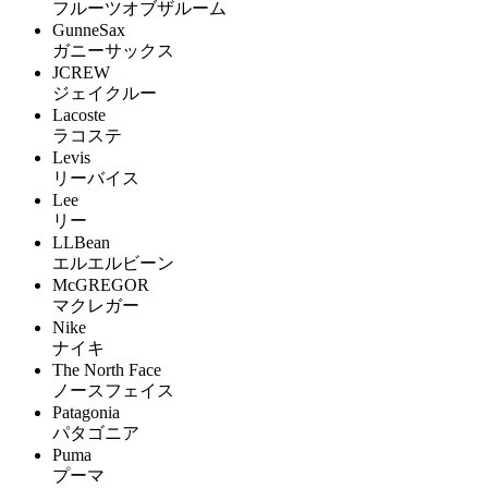
フルーツオブザルーム
GunneSax
ガニーサックス
JCREW
ジェイクルー
Lacoste
ラコステ
Levis
リーバイス
Lee
リー
LLBean
エルエルビーン
McGREGOR
マクレガー
Nike
ナイキ
The North Face
ノースフェイス
Patagonia
パタゴニア
Puma
プーマ