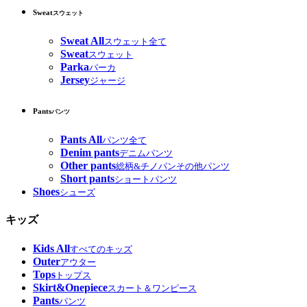
Sweat
スウェット
Sweat All
スウェット全て
Sweat
スウェット
Parka
パーカ
Jersey
ジャージ
Pants
パンツ
Pants All
パンツ全て
Denim pants
デニムパンツ
Other pants
総柄&チノパンその他パンツ
Short pants
ショートパンツ
Shoes
シューズ
キッズ
Kids All
すべてのキッズ
Outer
アウター
Tops
トップス
Skirt&Onepiece
スカート＆ワンピース
Pants
パンツ