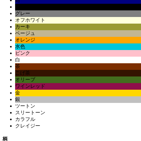
紺
黒
グレー
オフホワイト
カーキ
ベージュ
オレンジ
水色
ピンク
白
茶
こげ茶
オリーブ
ワインレッド
金
銀
ツートン
スリートーン
カラフル
クレイジー
柄