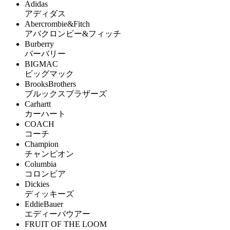
Adidas
アディダス
Abercrombie&Fitch
アバクロンビー&フィッチ
Burberry
バーバリー
BIGMAC
ビッグマック
BrooksBrothers
ブルックスブラザーズ
Carhartt
カーハート
COACH
コーチ
Champion
チャンピオン
Columbia
コロンビア
Dickies
ディッキーズ
EddieBauer
エディーバウアー
FRUIT OF THE LOOM