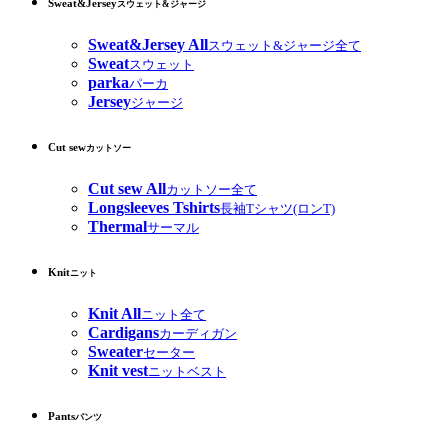
Sweat&Jersey
スウェット&ジャージ
Sweat&Jersey All
スウェット&ジャージ全て
Sweat
スウェット
parka
パーカ
Jersey
ジャージ
Cut sew
カットソー
Cut sew All
カットソー全て
Longsleeves Tshirts
長袖Tシャツ(ロンT)
Thermal
サーマル
Knit
ニット
Knit All
ニット全て
Cardigans
カーディガン
Sweater
セーター
Knit vest
ニットベスト
Pants
パンツ