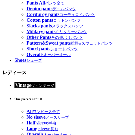
Pants All
パンツ全て
Denim pants
デニムパンツ
Corduroy pants
コーデュロイパンツ
Cotton pants
コットンパンツ
Slacks pants
スラックスパンツ
Military pants
ミリタリーパンツ
Other Pants
その他ポリパンツ
Pattern&Sweat pants
総柄&スウェットパンツ
Short pants
ショートパンツ
Overalls
オーバーオール
Shoes
シューズ
レディース
Vintage
ヴィンテージ
One piece
ワンピース
All
ワンピース全て
No sleeve
ノースリーブ
Half sleeve
半袖
Long sleeve
長袖
Overalls
オーバーオール