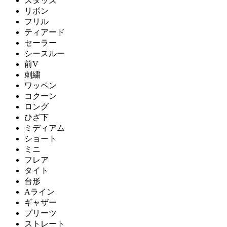
スタッズ
リボン
フリル
ティアード
セーラー
シースルー
前V
刺繍
ワッペン
コクーン
ロング
ひざ下
ミディアム
ショート
ミニ
フレア
タイト
台形
Aライン
ギャザー
プリーツ
ストレート