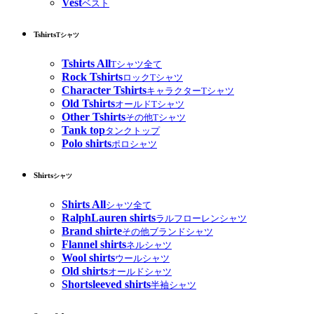
Vest
ベスト
Tshirts
Tシャツ
Tshirts All
Tシャツ全て
Rock Tshirts
ロックTシャツ
Character Tshirts
キャラクターTシャツ
Old Tshirts
オールドTシャツ
Other Tshirts
その他Tシャツ
Tank top
タンクトップ
Polo shirts
ポロシャツ
Shirts
シャツ
Shirts All
シャツ全て
RalphLauren shirts
ラルフローレンシャツ
Brand shirte
その他ブランドシャツ
Flannel shirts
ネルシャツ
Wool shirts
ウールシャツ
Old shirts
オールドシャツ
Shortsleeved shirts
半袖シャツ