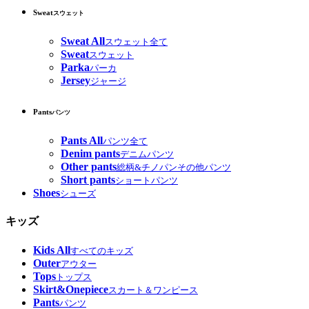
Sweat
スウェット
Sweat All
スウェット全て
Sweat
スウェット
Parka
パーカ
Jersey
ジャージ
Pants
パンツ
Pants All
パンツ全て
Denim pants
デニムパンツ
Other pants
総柄&チノパンその他パンツ
Short pants
ショートパンツ
Shoes
シューズ
キッズ
Kids All
すべてのキッズ
Outer
アウター
Tops
トップス
Skirt&Onepiece
スカート＆ワンピース
Pants
パンツ