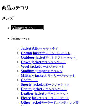
商品カテゴリ
メンズ
Vintage
ヴィンテージ
Jacket
ジャケット
Jacket All
ジャケット全て
Cotton jacket
コットンジャケット
Outdoor jacket
アウトドアジャケット
Down jacket
ダウンジャケット
Wool jacket
ウールジャケット
Stadium jumper
スタジャン
Military jacket
ミリタリージャケット
Coat
コート
Sports jacket
スポーツジャケット
Denim jacket
デニムジャケット
Leather jacket
レザージャケット
Fleece jacket
フリースジャケット
Other jacket
テーラード,ハンティング等