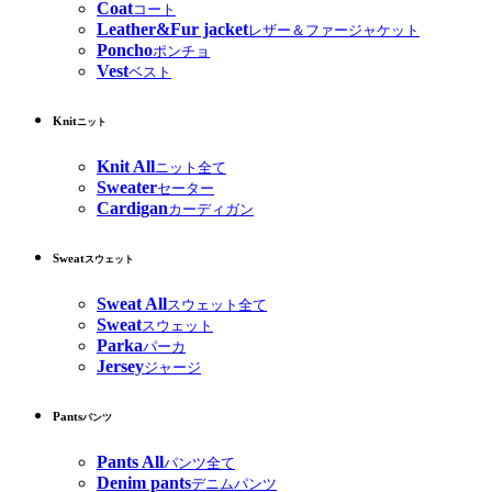
Coat
コート
Leather&Fur jacket
レザー＆ファージャケット
Poncho
ポンチョ
Vest
ベスト
Knit
ニット
Knit All
ニット全て
Sweater
セーター
Cardigan
カーディガン
Sweat
スウェット
Sweat All
スウェット全て
Sweat
スウェット
Parka
パーカ
Jersey
ジャージ
Pants
パンツ
Pants All
パンツ全て
Denim pants
デニムパンツ