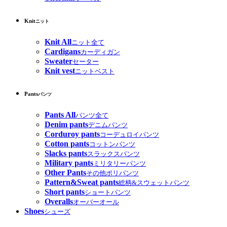
Knit
ニット
Knit All
ニット全て
Cardigans
カーディガン
Sweater
セーター
Knit vest
ニットベスト
Pants
パンツ
Pants All
パンツ全て
Denim pants
デニムパンツ
Corduroy pants
コーデュロイパンツ
Cotton pants
コットンパンツ
Slacks pants
スラックスパンツ
Military pants
ミリタリーパンツ
Other Pants
その他ポリパンツ
Pattern&Sweat pants
総柄&スウェットパンツ
Short pants
ショートパンツ
Overalls
オーバーオール
Shoes
シューズ