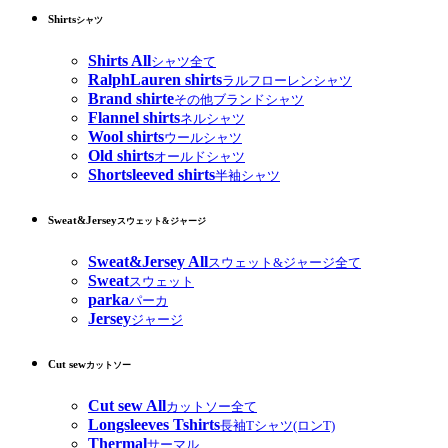
Shirts
シャツ
Shirts All
シャツ全て
RalphLauren shirts
ラルフローレンシャツ
Brand shirte
その他ブランドシャツ
Flannel shirts
ネルシャツ
Wool shirts
ウールシャツ
Old shirts
オールドシャツ
Shortsleeved shirts
半袖シャツ
Sweat&Jersey
スウェット&ジャージ
Sweat&Jersey All
スウェット&ジャージ全て
Sweat
スウェット
parka
パーカ
Jersey
ジャージ
Cut sew
カットソー
Cut sew All
カットソー全て
Longsleeves Tshirts
長袖Tシャツ(ロンT)
Thermal
サーマル