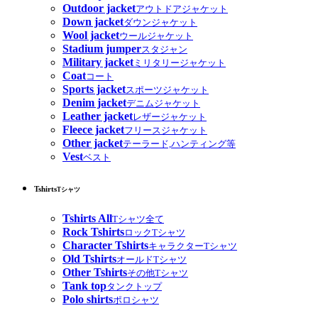
Outdoor jacket
アウトドアジャケット
Down jacket
ダウンジャケット
Wool jacket
ウールジャケット
Stadium jumper
スタジャン
Military jacket
ミリタリージャケット
Coat
コート
Sports jacket
スポーツジャケット
Denim jacket
デニムジャケット
Leather jacket
レザージャケット
Fleece jacket
フリースジャケット
Other jacket
テーラード,ハンティング等
Vest
ベスト
Tshirts
Tシャツ
Tshirts All
Tシャツ全て
Rock Tshirts
ロックTシャツ
Character Tshirts
キャラクターTシャツ
Old Tshirts
オールドTシャツ
Other Tshirts
その他Tシャツ
Tank top
タンクトップ
Polo shirts
ポロシャツ