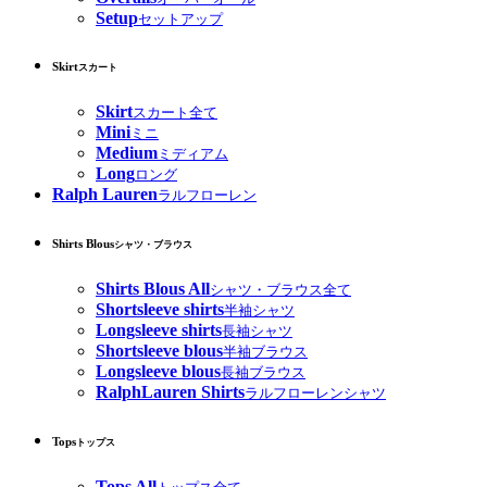
Setup
セットアップ
Skirt
スカート
Skirt
スカート全て
Mini
ミニ
Medium
ミディアム
Long
ロング
Ralph Lauren
ラルフローレン
Shirts Blous
シャツ・ブラウス
Shirts Blous All
シャツ・ブラウス全て
Shortsleeve shirts
半袖シャツ
Longsleeve shirts
長袖シャツ
Shortsleeve blous
半袖ブラウス
Longsleeve blous
長袖ブラウス
RalphLauren Shirts
ラルフローレンシャツ
Tops
トップス
Tops All