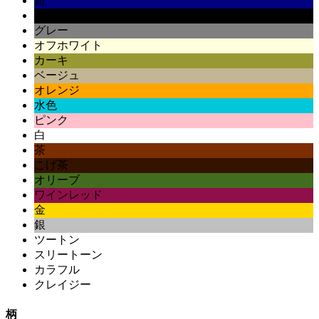
紺
黒
グレー
オフホワイト
カーキ
ベージュ
オレンジ
水色
ピンク
白
茶
こげ茶
オリーブ
ワインレッド
金
銀
ツートン
スリートーン
カラフル
クレイジー
柄