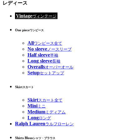
レディース
Vintage
ヴィンテージ
One piece
ワンピース
All
ワンピース全て
No sleeve
ノースリーブ
Half sleeve
半袖
Long sleeve
長袖
Overalls
オーバーオール
Setup
セットアップ
Skirt
スカート
Skirt
スカート全て
Mini
ミニ
Medium
ミディアム
Long
ロング
Ralph Lauren
ラルフローレン
Shirts Blous
シャツ・ブラウス