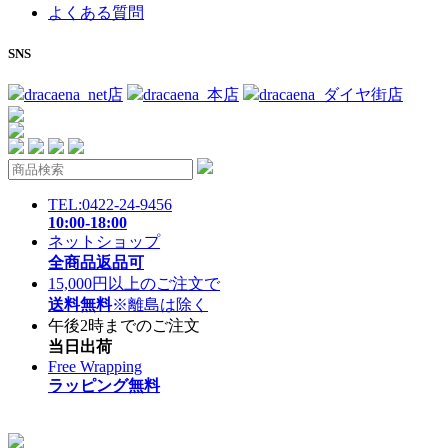
よくある質問
SNS
dracaena_net店
dracaena_本店
dracaena_ダイヤ街店
TEL:0422-24-9456
10:00-18:00
ネットショップ
全商品返品可
15,000円以上のご注文で
送料無料
※離島は除く
午後2時までのご注文
当日出荷
Free Wrapping
ラッピング無料