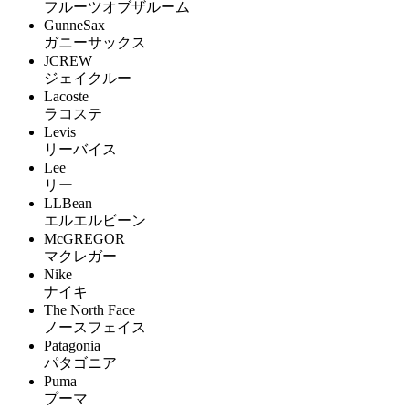
フルーツオブザルーム
GunneSax
ガニーサックス
JCREW
ジェイクルー
Lacoste
ラコステ
Levis
リーバイス
Lee
リー
LLBean
エルエルビーン
McGREGOR
マクレガー
Nike
ナイキ
The North Face
ノースフェイス
Patagonia
パタゴニア
Puma
プーマ