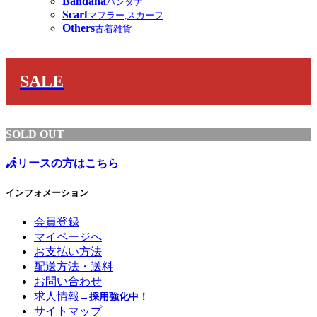
Bandana
バンダナ
Scarf
マフラー,スカーフ
Others
古着雑貨
SALE
SOLD OUT
リースの方はこちら
インフォメーション
会員登録
マイページへ
お支払い方法
配送方法・送料
お問い合わせ
求人情報
→採用強化中！
サイトマップ