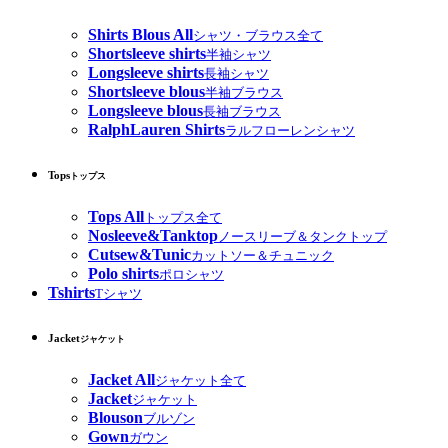
Shirts Blous All
シャツ・ブラウス全て
Shortsleeve shirts
半袖シャツ
Longsleeve shirts
長袖シャツ
Shortsleeve blous
半袖ブラウス
Longsleeve blous
長袖ブラウス
RalphLauren Shirts
ラルフローレンシャツ
Tops
トップス
Tops All
トップス全て
Nosleeve&Tanktop
ノースリーブ＆タンクトップ
Cutsew&Tunic
カットソー＆チュニック
Polo shirts
ポロシャツ
Tshirts
Tシャツ
Jacket
ジャケット
Jacket All
ジャケット全て
Jacket
ジャケット
Blouson
ブルゾン
Gown
ガウン