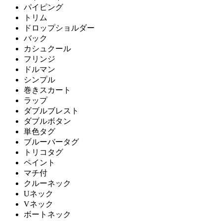
パイピング
トリム
ドロップショルダー
バック
カシュクール
フリンジ
ドルマン
シンプル
巻きスカート
ラップ
ダブルブレスト
ダブルボタン
単色タグ
ブルーバータグ
トリコタグ
ペイント
マチ付
クルーネック
Uネック
Vネック
ボートネック