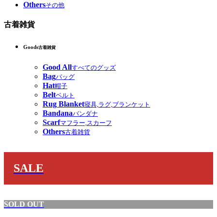
Others
その他
古着雑貨
Goods
古着雑貨
Good All
すべてのグッズ
Bag
バッグ
Hat
帽子
Belt
ベルト
Rug Blanket
寝具,ラグ,ブランケット
Bandana
バンダナ
Scarf
マフラー,スカーフ
Others
古着雑貨
SALE
SOLD OUT