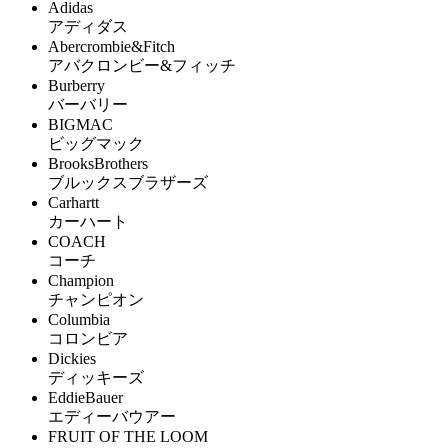
Adidas
アディダス
Abercrombie&Fitch
アバクロンビー&フィッチ
Burberry
バーバリー
BIGMAC
ビッグマック
BrooksBrothers
ブルックスブラザーズ
Carhartt
カーハート
COACH
コーチ
Champion
チャンピオン
Columbia
コロンビア
Dickies
ディッキーズ
EddieBauer
エディーバウアー
FRUIT OF THE LOOM