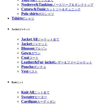
トップス全て
Nosleeve&Tanktop
ノースリーブ＆タンクトップ
Cutsew&Tunic
カットソー＆チュニック
Polo shirts
ポロシャツ
Tshirts
Tシャツ
Jacket
ジャケット
Jacket All
ジャケット全て
Jacket
ジャケット
Blouson
ブルゾン
Gown
ガウン
Coat
コート
Leather&Fur jacket
レザー＆ファージャケット
Poncho
ポンチョ
Vest
ベスト
Knit
ニット
Knit All
ニット全て
Sweater
セーター
Cardigan
カーディガン