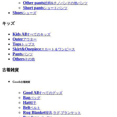
Other pants
総柄&チノパンその他パンツ
Short pants
ショートパンツ
Shoes
シューズ
キッズ
Kids All
すべてのキッズ
Outer
アウター
Tops
トップス
Skirt&Onepiece
スカート＆ワンピース
Pants
パンツ
Others
その他
古着雑貨
Goods
古着雑貨
Good All
すべてのグッズ
Bag
バッグ
Hat
帽子
Belt
ベルト
Rug Blanket
寝具,ラグ,ブランケット