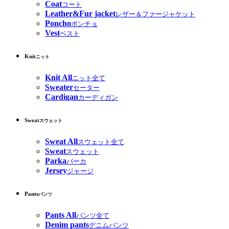
Coat
コート
Leather&Fur jacket
レザー＆ファージャケット
Poncho
ポンチョ
Vest
ベスト
Knit
ニット
Knit All
ニット全て
Sweater
セーター
Cardigan
カーディガン
Sweat
スウェット
Sweat All
スウェット全て
Sweat
スウェット
Parka
パーカ
Jersey
ジャージ
Pants
パンツ
Pants All
パンツ全て
Denim pants
デニムパンツ