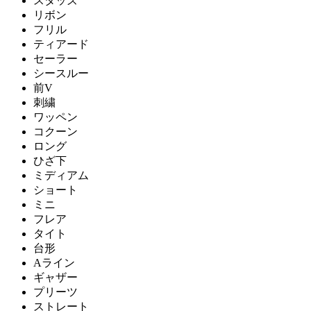
スタッズ
リボン
フリル
ティアード
セーラー
シースルー
前V
刺繍
ワッペン
コクーン
ロング
ひざ下
ミディアム
ショート
ミニ
フレア
タイト
台形
Aライン
ギャザー
プリーツ
ストレート