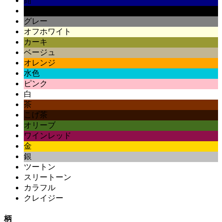
紺
黒
グレー
オフホワイト
カーキ
ベージュ
オレンジ
水色
ピンク
白
茶
こげ茶
オリーブ
ワインレッド
金
銀
ツートン
スリートーン
カラフル
クレイジー
柄