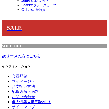
Bandana
バンダナ
Scarf
マフラー,スカーフ
Others
古着雑貨
SALE
SOLD OUT
リースの方はこちら
インフォメーション
会員登録
マイページへ
お支払い方法
配送方法・送料
お問い合わせ
求人情報
→採用強化中！
サイトマップ