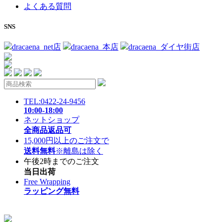
よくある質問
SNS
dracaena_net店
dracaena_本店
dracaena_ダイヤ街店
TEL:0422-24-9456
10:00-18:00
ネットショップ
全商品返品可
15,000円以上のご注文で
送料無料
※離島は除く
午後2時までのご注文
当日出荷
Free Wrapping
ラッピング無料