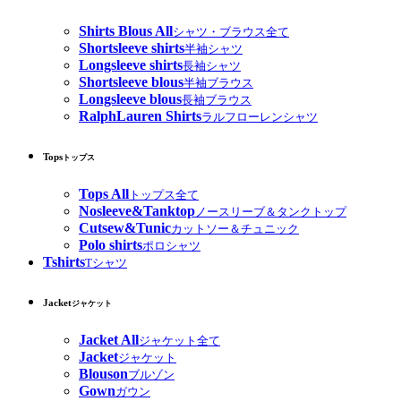
Shirts Blous All
シャツ・ブラウス全て
Shortsleeve shirts
半袖シャツ
Longsleeve shirts
長袖シャツ
Shortsleeve blous
半袖ブラウス
Longsleeve blous
長袖ブラウス
RalphLauren Shirts
ラルフローレンシャツ
Tops
トップス
Tops All
トップス全て
Nosleeve&Tanktop
ノースリーブ＆タンクトップ
Cutsew&Tunic
カットソー＆チュニック
Polo shirts
ポロシャツ
Tshirts
Tシャツ
Jacket
ジャケット
Jacket All
ジャケット全て
Jacket
ジャケット
Blouson
ブルゾン
Gown
ガウン