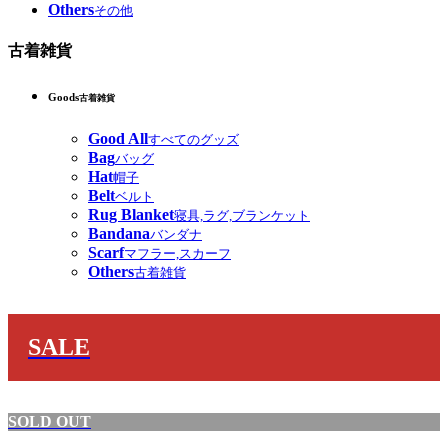
Others
その他
古着雑貨
Goods
古着雑貨
Good All
すべてのグッズ
Bag
バッグ
Hat
帽子
Belt
ベルト
Rug Blanket
寝具,ラグ,ブランケット
Bandana
バンダナ
Scarf
マフラー,スカーフ
Others
古着雑貨
SALE
SOLD OUT