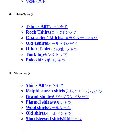
Vest
ベスト
Tshirts
Tシャツ
Tshirts All
Tシャツ全て
Rock Tshirts
ロックTシャツ
Character Tshirts
キャラクターTシャツ
Old Tshirts
オールドTシャツ
Other Tshirts
その他Tシャツ
Tank top
タンクトップ
Polo shirts
ポロシャツ
Shirts
シャツ
Shirts All
シャツ全て
RalphLauren shirts
ラルフローレンシャツ
Brand shirte
その他ブランドシャツ
Flannel shirts
ネルシャツ
Wool shirts
ウールシャツ
Old shirts
オールドシャツ
Shortsleeved shirts
半袖シャツ