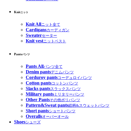
Knit
ニット
Knit All
ニット全て
Cardigans
カーディガン
Sweater
セーター
Knit vest
ニットベスト
Pants
パンツ
Pants All
パンツ全て
Denim pants
デニムパンツ
Corduroy pants
コーデュロイパンツ
Cotton pants
コットンパンツ
Slacks pants
スラックスパンツ
Military pants
ミリタリーパンツ
Other Pants
その他ポリパンツ
Pattern&Sweat pants
総柄&スウェットパンツ
Short pants
ショートパンツ
Overalls
オーバーオール
Shoes
シューズ