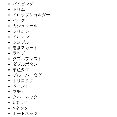
パイピング
トリム
ドロップショルダー
バック
カシュクール
フリンジ
ドルマン
シンプル
巻きスカート
ラップ
ダブルブレスト
ダブルボタン
単色タグ
ブルーバータグ
トリコタグ
ペイント
マチ付
クルーネック
Uネック
Vネック
ボートネック