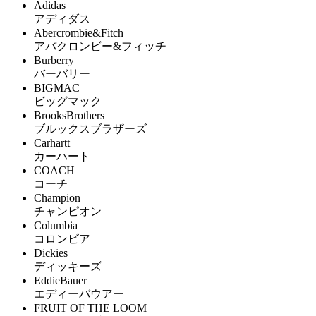
Adidas
アディダス
Abercrombie&Fitch
アバクロンビー&フィッチ
Burberry
バーバリー
BIGMAC
ビッグマック
BrooksBrothers
ブルックスブラザーズ
Carhartt
カーハート
COACH
コーチ
Champion
チャンピオン
Columbia
コロンビア
Dickies
ディッキーズ
EddieBauer
エディーバウアー
FRUIT OF THE LOOM