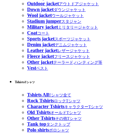
Outdoor jacket
アウトドアジャケット
Down jacket
ダウンジャケット
Wool jacket
ウールジャケット
Stadium jumper
スタジャン
Military jacket
ミリタリージャケット
Coat
コート
Sports jacket
スポーツジャケット
Denim jacket
デニムジャケット
Leather jacket
レザージャケット
Fleece jacket
フリースジャケット
Other jacket
テーラード,ハンティング等
Vest
ベスト
Tshirts
Tシャツ
Tshirts All
Tシャツ全て
Rock Tshirts
ロックTシャツ
Character Tshirts
キャラクターTシャツ
Old Tshirts
オールドTシャツ
Other Tshirts
その他Tシャツ
Tank top
タンクトップ
Polo shirts
ポロシャツ