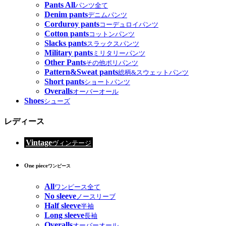
Pants All
パンツ全て
Denim pants
デニムパンツ
Corduroy pants
コーデュロイパンツ
Cotton pants
コットンパンツ
Slacks pants
スラックスパンツ
Military pants
ミリタリーパンツ
Other Pants
その他ポリパンツ
Pattern&Sweat pants
総柄&スウェットパンツ
Short pants
ショートパンツ
Overalls
オーバーオール
Shoes
シューズ
レディース
Vintage
ヴィンテージ
One piece
ワンピース
All
ワンピース全て
No sleeve
ノースリーブ
Half sleeve
半袖
Long sleeve
長袖
Overalls
オーバーオール