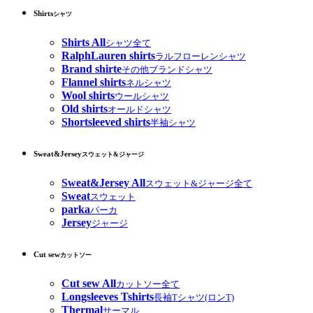
Shirts
シャツ
Shirts All
シャツ全て
RalphLauren shirts
ラルフローレンシャツ
Brand shirte
その他ブランドシャツ
Flannel shirts
ネルシャツ
Wool shirts
ウールシャツ
Old shirts
オールドシャツ
Shortsleeved shirts
半袖シャツ
Sweat&Jersey
スウェット&ジャージ
Sweat&Jersey All
スウェット&ジャージ全て
Sweat
スウェット
parka
パーカ
Jersey
ジャージ
Cut sew
カットソー
Cut sew All
カットソー全て
Longsleeves Tshirts
長袖Tシャツ(ロンT)
Thermal
サーマル