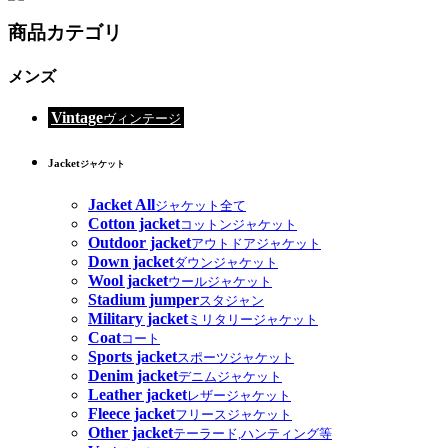
商品カテゴリ
メンズ
Vintage
ヴィンテージ
Jacket
ジャケット
Jacket All
ジャケット全て
Cotton jacket
コットンジャケット
Outdoor jacket
アウトドアジャケット
Down jacket
ダウンジャケット
Wool jacket
ウールジャケット
Stadium jumper
スタジャン
Military jacket
ミリタリージャケット
Coat
コート
Sports jacket
スポーツジャケット
Denim jacket
デニムジャケット
Leather jacket
レザージャケット
Fleece jacket
フリースジャケット
Other jacket
テーラード,ハンティング等