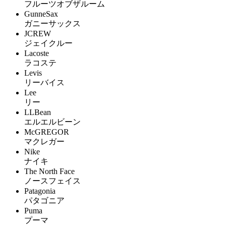
フルーツオブザルーム
GunneSax
ガニーサックス
JCREW
ジェイクルー
Lacoste
ラコステ
Levis
リーバイス
Lee
リー
LLBean
エルエルビーン
McGREGOR
マクレガー
Nike
ナイキ
The North Face
ノースフェイス
Patagonia
パタゴニア
Puma
プーマ