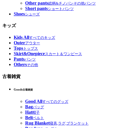
Other pants
総柄&チノパンその他パンツ
Short pants
ショートパンツ
Shoes
シューズ
キッズ
Kids All
すべてのキッズ
Outer
アウター
Tops
トップス
Skirt&Onepiece
スカート＆ワンピース
Pants
パンツ
Others
その他
古着雑貨
Goods
古着雑貨
Good All
すべてのグッズ
Bag
バッグ
Hat
帽子
Belt
ベルト
Rug Blanket
寝具,ラグ,ブランケット