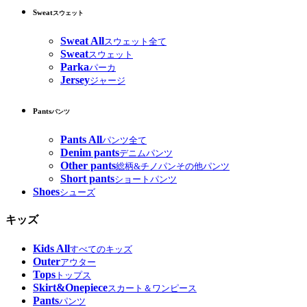
Sweat
スウェット
Sweat All
スウェット全て
Sweat
スウェット
Parka
パーカ
Jersey
ジャージ
Pants
パンツ
Pants All
パンツ全て
Denim pants
デニムパンツ
Other pants
総柄&チノパンその他パンツ
Short pants
ショートパンツ
Shoes
シューズ
キッズ
Kids All
すべてのキッズ
Outer
アウター
Tops
トップス
Skirt&Onepiece
スカート＆ワンピース
Pants
パンツ