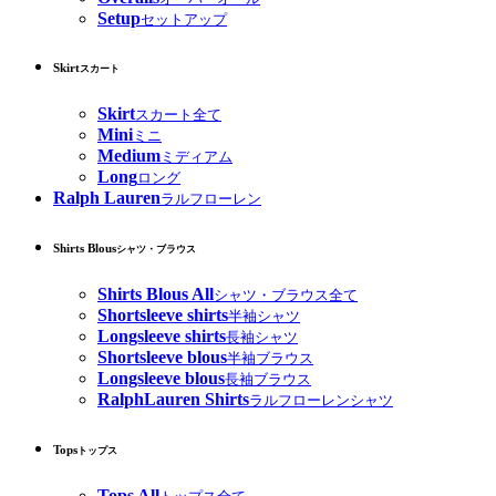
Setup
セットアップ
Skirt
スカート
Skirt
スカート全て
Mini
ミニ
Medium
ミディアム
Long
ロング
Ralph Lauren
ラルフローレン
Shirts Blous
シャツ・ブラウス
Shirts Blous All
シャツ・ブラウス全て
Shortsleeve shirts
半袖シャツ
Longsleeve shirts
長袖シャツ
Shortsleeve blous
半袖ブラウス
Longsleeve blous
長袖ブラウス
RalphLauren Shirts
ラルフローレンシャツ
Tops
トップス
Tops All