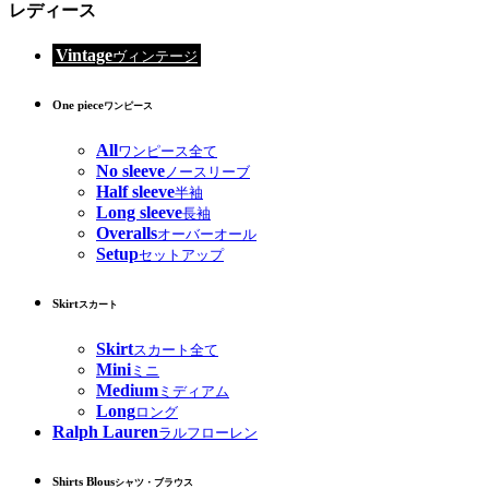
レディース
Vintage
ヴィンテージ
One piece
ワンピース
All
ワンピース全て
No sleeve
ノースリーブ
Half sleeve
半袖
Long sleeve
長袖
Overalls
オーバーオール
Setup
セットアップ
Skirt
スカート
Skirt
スカート全て
Mini
ミニ
Medium
ミディアム
Long
ロング
Ralph Lauren
ラルフローレン
Shirts Blous
シャツ・ブラウス