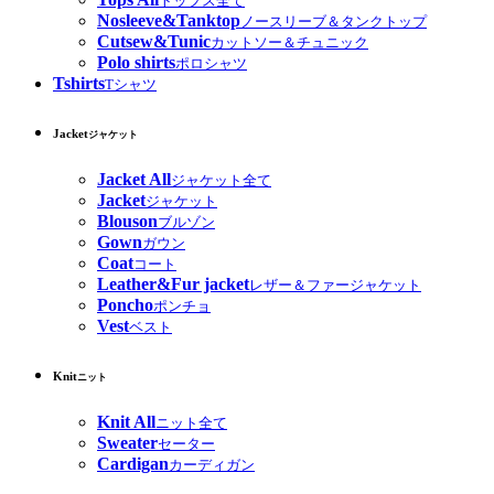
トップス全て
Nosleeve&Tanktop
ノースリーブ＆タンクトップ
Cutsew&Tunic
カットソー＆チュニック
Polo shirts
ポロシャツ
Tshirts
Tシャツ
Jacket
ジャケット
Jacket All
ジャケット全て
Jacket
ジャケット
Blouson
ブルゾン
Gown
ガウン
Coat
コート
Leather&Fur jacket
レザー＆ファージャケット
Poncho
ポンチョ
Vest
ベスト
Knit
ニット
Knit All
ニット全て
Sweater
セーター
Cardigan
カーディガン