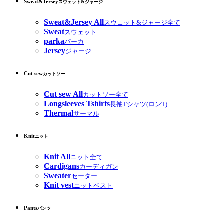
Sweat&Jersey
スウェット&ジャージ
Sweat&Jersey All
スウェット&ジャージ全て
Sweat
スウェット
parka
パーカ
Jersey
ジャージ
Cut sew
カットソー
Cut sew All
カットソー全て
Longsleeves Tshirts
長袖Tシャツ(ロンT)
Thermal
サーマル
Knit
ニット
Knit All
ニット全て
Cardigans
カーディガン
Sweater
セーター
Knit vest
ニットベスト
Pants
パンツ