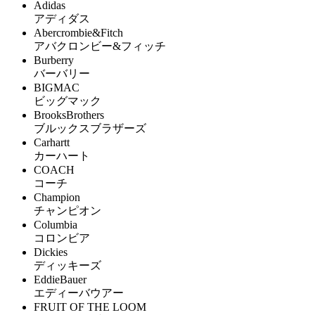
Adidas
アディダス
Abercrombie&Fitch
アバクロンビー&フィッチ
Burberry
バーバリー
BIGMAC
ビッグマック
BrooksBrothers
ブルックスブラザーズ
Carhartt
カーハート
COACH
コーチ
Champion
チャンピオン
Columbia
コロンビア
Dickies
ディッキーズ
EddieBauer
エディーバウアー
FRUIT OF THE LOOM