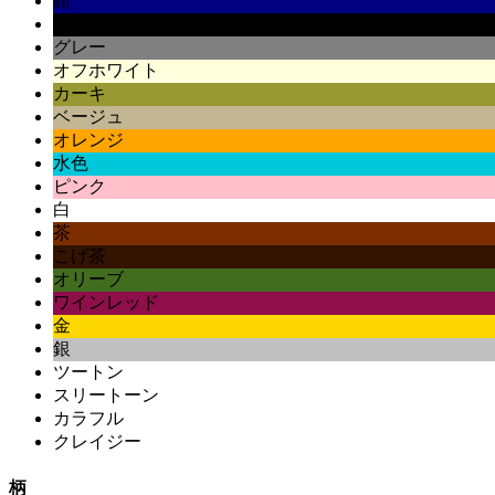
紺
黒
グレー
オフホワイト
カーキ
ベージュ
オレンジ
水色
ピンク
白
茶
こげ茶
オリーブ
ワインレッド
金
銀
ツートン
スリートーン
カラフル
クレイジー
柄