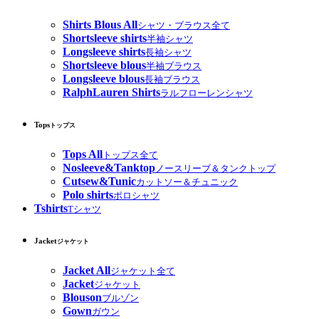
Shirts Blous All
シャツ・ブラウス全て
Shortsleeve shirts
半袖シャツ
Longsleeve shirts
長袖シャツ
Shortsleeve blous
半袖ブラウス
Longsleeve blous
長袖ブラウス
RalphLauren Shirts
ラルフローレンシャツ
Tops
トップス
Tops All
トップス全て
Nosleeve&Tanktop
ノースリーブ＆タンクトップ
Cutsew&Tunic
カットソー＆チュニック
Polo shirts
ポロシャツ
Tshirts
Tシャツ
Jacket
ジャケット
Jacket All
ジャケット全て
Jacket
ジャケット
Blouson
ブルゾン
Gown
ガウン