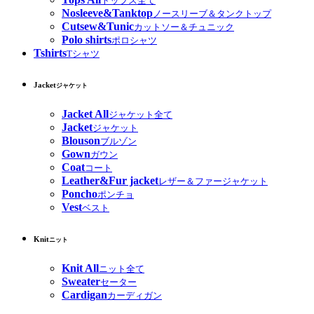
トップス全て
Nosleeve&Tanktop
ノースリーブ＆タンクトップ
Cutsew&Tunic
カットソー＆チュニック
Polo shirts
ポロシャツ
Tshirts
Tシャツ
Jacket
ジャケット
Jacket All
ジャケット全て
Jacket
ジャケット
Blouson
ブルゾン
Gown
ガウン
Coat
コート
Leather&Fur jacket
レザー＆ファージャケット
Poncho
ポンチョ
Vest
ベスト
Knit
ニット
Knit All
ニット全て
Sweater
セーター
Cardigan
カーディガン