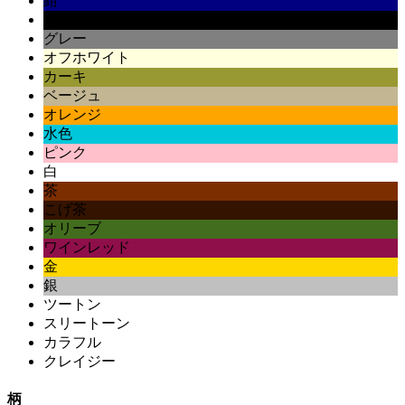
紺
黒
グレー
オフホワイト
カーキ
ベージュ
オレンジ
水色
ピンク
白
茶
こげ茶
オリーブ
ワインレッド
金
銀
ツートン
スリートーン
カラフル
クレイジー
柄