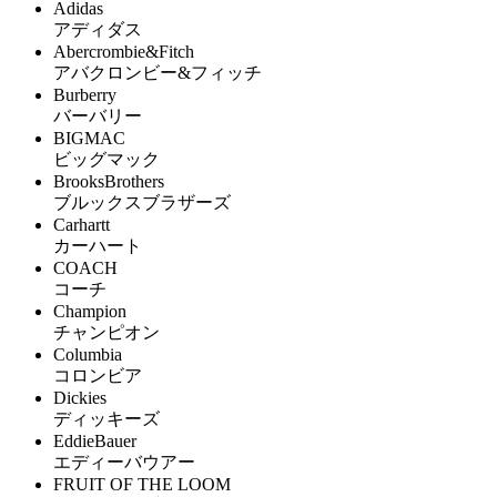
Adidas
アディダス
Abercrombie&Fitch
アバクロンビー&フィッチ
Burberry
バーバリー
BIGMAC
ビッグマック
BrooksBrothers
ブルックスブラザーズ
Carhartt
カーハート
COACH
コーチ
Champion
チャンピオン
Columbia
コロンビア
Dickies
ディッキーズ
EddieBauer
エディーバウアー
FRUIT OF THE LOOM