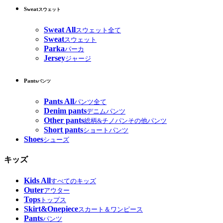
Sweat
スウェット
Sweat All
スウェット全て
Sweat
スウェット
Parka
パーカ
Jersey
ジャージ
Pants
パンツ
Pants All
パンツ全て
Denim pants
デニムパンツ
Other pants
総柄&チノパンその他パンツ
Short pants
ショートパンツ
Shoes
シューズ
キッズ
Kids All
すべてのキッズ
Outer
アウター
Tops
トップス
Skirt&Onepiece
スカート＆ワンピース
Pants
パンツ