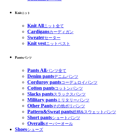
Knit
ニット
Knit All
ニット全て
Cardigans
カーディガン
Sweater
セーター
Knit vest
ニットベスト
Pants
パンツ
Pants All
パンツ全て
Denim pants
デニムパンツ
Corduroy pants
コーデュロイパンツ
Cotton pants
コットンパンツ
Slacks pants
スラックスパンツ
Military pants
ミリタリーパンツ
Other Pants
その他ポリパンツ
Pattern&Sweat pants
総柄&スウェットパンツ
Short pants
ショートパンツ
Overalls
オーバーオール
Shoes
シューズ