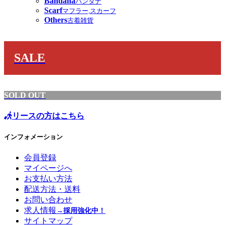
Bandana
バンダナ
Scarf
マフラー,スカーフ
Others
古着雑貨
SALE
SOLD OUT
リースの方はこちら
インフォメーション
会員登録
マイページへ
お支払い方法
配送方法・送料
お問い合わせ
求人情報
→採用強化中！
サイトマップ