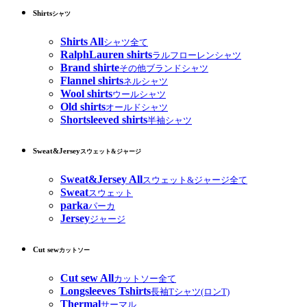
Shirts
シャツ
Shirts All
シャツ全て
RalphLauren shirts
ラルフローレンシャツ
Brand shirte
その他ブランドシャツ
Flannel shirts
ネルシャツ
Wool shirts
ウールシャツ
Old shirts
オールドシャツ
Shortsleeved shirts
半袖シャツ
Sweat&Jersey
スウェット&ジャージ
Sweat&Jersey All
スウェット&ジャージ全て
Sweat
スウェット
parka
パーカ
Jersey
ジャージ
Cut sew
カットソー
Cut sew All
カットソー全て
Longsleeves Tshirts
長袖Tシャツ(ロンT)
Thermal
サーマル