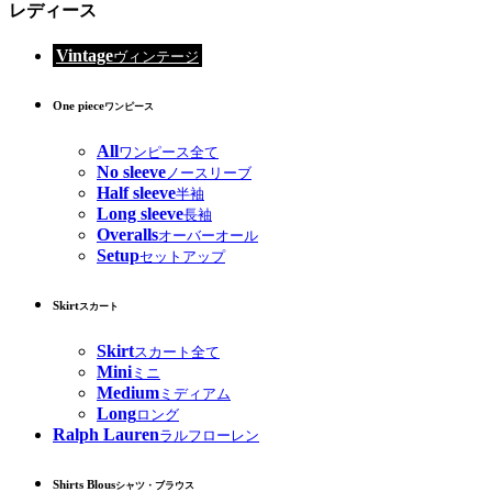
レディース
Vintage
ヴィンテージ
One piece
ワンピース
All
ワンピース全て
No sleeve
ノースリーブ
Half sleeve
半袖
Long sleeve
長袖
Overalls
オーバーオール
Setup
セットアップ
Skirt
スカート
Skirt
スカート全て
Mini
ミニ
Medium
ミディアム
Long
ロング
Ralph Lauren
ラルフローレン
Shirts Blous
シャツ・ブラウス