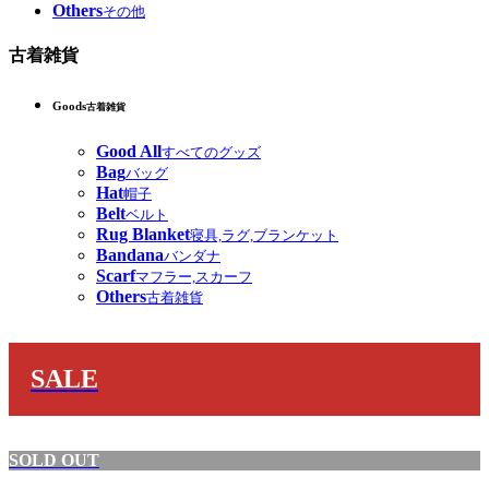
Others
その他
古着雑貨
Goods
古着雑貨
Good All
すべてのグッズ
Bag
バッグ
Hat
帽子
Belt
ベルト
Rug Blanket
寝具,ラグ,ブランケット
Bandana
バンダナ
Scarf
マフラー,スカーフ
Others
古着雑貨
SALE
SOLD OUT