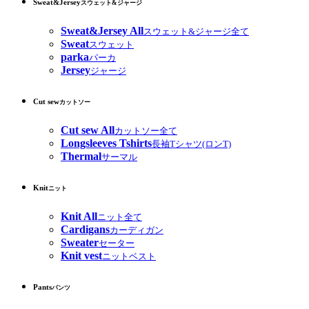
Sweat&Jersey
スウェット&ジャージ
Sweat&Jersey All
スウェット&ジャージ全て
Sweat
スウェット
parka
パーカ
Jersey
ジャージ
Cut sew
カットソー
Cut sew All
カットソー全て
Longsleeves Tshirts
長袖Tシャツ(ロンT)
Thermal
サーマル
Knit
ニット
Knit All
ニット全て
Cardigans
カーディガン
Sweater
セーター
Knit vest
ニットベスト
Pants
パンツ