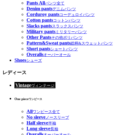
Pants All
パンツ全て
Denim pants
デニムパンツ
Corduroy pants
コーデュロイパンツ
Cotton pants
コットンパンツ
Slacks pants
スラックスパンツ
Military pants
ミリタリーパンツ
Other Pants
その他ポリパンツ
Pattern&Sweat pants
総柄&スウェットパンツ
Short pants
ショートパンツ
Overalls
オーバーオール
Shoes
シューズ
レディース
Vintage
ヴィンテージ
One piece
ワンピース
All
ワンピース全て
No sleeve
ノースリーブ
Half sleeve
半袖
Long sleeve
長袖
Overalls
オーバーオール