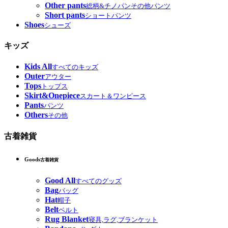
Other pants
総柄&チノパンその他パンツ
Short pants
ショートパンツ
Shoes
シューズ
キッズ
Kids All
すべてのキッズ
Outer
アウター
Tops
トップス
Skirt&Onepiece
スカート＆ワンピース
Pants
パンツ
Others
その他
古着雑貨
Goods
古着雑貨
Good All
すべてのグッズ
Bag
バッグ
Hat
帽子
Belt
ベルト
Rug Blanket
寝具,ラグ,ブランケット