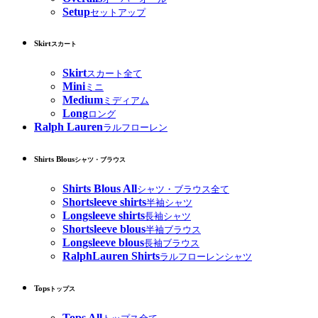
Setup
セットアップ
Skirt
スカート
Skirt
スカート全て
Mini
ミニ
Medium
ミディアム
Long
ロング
Ralph Lauren
ラルフローレン
Shirts Blous
シャツ・ブラウス
Shirts Blous All
シャツ・ブラウス全て
Shortsleeve shirts
半袖シャツ
Longsleeve shirts
長袖シャツ
Shortsleeve blous
半袖ブラウス
Longsleeve blous
長袖ブラウス
RalphLauren Shirts
ラルフローレンシャツ
Tops
トップス
Tops All