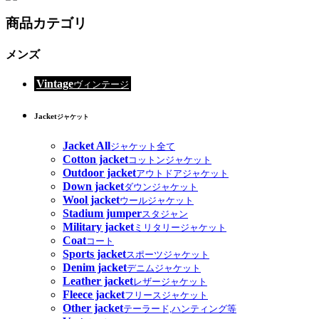
商品カテゴリ
メンズ
Vintage
ヴィンテージ
Jacket
ジャケット
Jacket All
ジャケット全て
Cotton jacket
コットンジャケット
Outdoor jacket
アウトドアジャケット
Down jacket
ダウンジャケット
Wool jacket
ウールジャケット
Stadium jumper
スタジャン
Military jacket
ミリタリージャケット
Coat
コート
Sports jacket
スポーツジャケット
Denim jacket
デニムジャケット
Leather jacket
レザージャケット
Fleece jacket
フリースジャケット
Other jacket
テーラード,ハンティング等