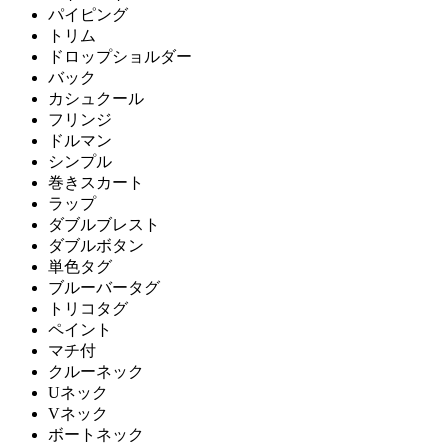
パイピング
トリム
ドロップショルダー
バック
カシュクール
フリンジ
ドルマン
シンプル
巻きスカート
ラップ
ダブルブレスト
ダブルボタン
単色タグ
ブルーバータグ
トリコタグ
ペイント
マチ付
クルーネック
Uネック
Vネック
ボートネック