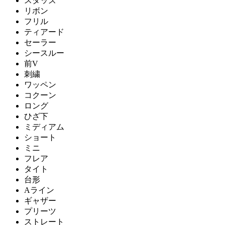
スタッズ
リボン
フリル
ティアード
セーラー
シースルー
前V
刺繍
ワッペン
コクーン
ロング
ひざ下
ミディアム
ショート
ミニ
フレア
タイト
台形
Aライン
ギャザー
プリーツ
ストレート