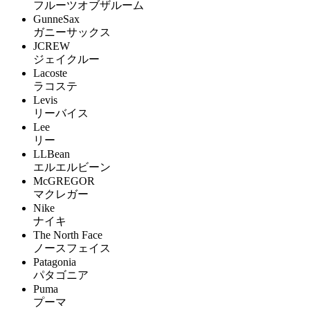
フルーツオブザルーム
GunneSax
ガニーサックス
JCREW
ジェイクルー
Lacoste
ラコステ
Levis
リーバイス
Lee
リー
LLBean
エルエルビーン
McGREGOR
マクレガー
Nike
ナイキ
The North Face
ノースフェイス
Patagonia
パタゴニア
Puma
プーマ