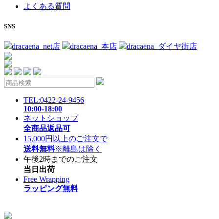
よくある質問
SNS
dracaena_net店
dracaena_本店
dracaena_ダイヤ街店
TEL:0422-24-9456
10:00-18:00
ネットショップ
全商品返品可
15,000円以上のご注文で
送料無料
※離島は除く
午後2時までのご注文
当日出荷
Free Wrapping
ラッピング無料