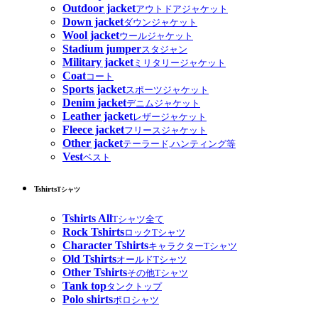
Outdoor jacket
アウトドアジャケット
Down jacket
ダウンジャケット
Wool jacket
ウールジャケット
Stadium jumper
スタジャン
Military jacket
ミリタリージャケット
Coat
コート
Sports jacket
スポーツジャケット
Denim jacket
デニムジャケット
Leather jacket
レザージャケット
Fleece jacket
フリースジャケット
Other jacket
テーラード,ハンティング等
Vest
ベスト
Tshirts
Tシャツ
Tshirts All
Tシャツ全て
Rock Tshirts
ロックTシャツ
Character Tshirts
キャラクターTシャツ
Old Tshirts
オールドTシャツ
Other Tshirts
その他Tシャツ
Tank top
タンクトップ
Polo shirts
ポロシャツ