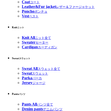
Coat
コート
Leather&Fur jacket
レザー＆ファージャケット
Poncho
ポンチョ
Vest
ベスト
Knit
ニット
Knit All
ニット全て
Sweater
セーター
Cardigan
カーディガン
Sweat
スウェット
Sweat All
スウェット全て
Sweat
スウェット
Parka
パーカ
Jersey
ジャージ
Pants
パンツ
Pants All
パンツ全て
Denim pants
デニムパンツ