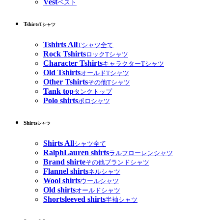
Vest
ベスト
Tshirts
Tシャツ
Tshirts All
Tシャツ全て
Rock Tshirts
ロックTシャツ
Character Tshirts
キャラクターTシャツ
Old Tshirts
オールドTシャツ
Other Tshirts
その他Tシャツ
Tank top
タンクトップ
Polo shirts
ポロシャツ
Shirts
シャツ
Shirts All
シャツ全て
RalphLauren shirts
ラルフローレンシャツ
Brand shirte
その他ブランドシャツ
Flannel shirts
ネルシャツ
Wool shirts
ウールシャツ
Old shirts
オールドシャツ
Shortsleeved shirts
半袖シャツ