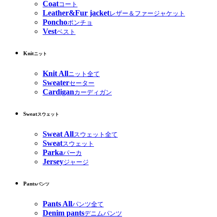
Coat
コート
Leather&Fur jacket
レザー＆ファージャケット
Poncho
ポンチョ
Vest
ベスト
Knit
ニット
Knit All
ニット全て
Sweater
セーター
Cardigan
カーディガン
Sweat
スウェット
Sweat All
スウェット全て
Sweat
スウェット
Parka
パーカ
Jersey
ジャージ
Pants
パンツ
Pants All
パンツ全て
Denim pants
デニムパンツ