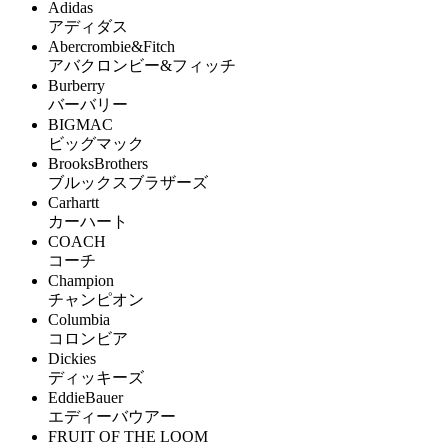
Adidas
アディダス
Abercrombie&Fitch
アバクロンビー&フィッチ
Burberry
バーバリー
BIGMAC
ビッグマック
BrooksBrothers
ブルックスブラザーズ
Carhartt
カーハート
COACH
コーチ
Champion
チャンピオン
Columbia
コロンビア
Dickies
ディッキーズ
EddieBauer
エディーバウアー
FRUIT OF THE LOOM