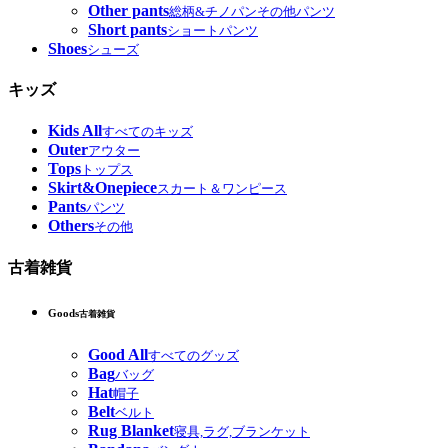
Other pants
総柄&チノパンその他パンツ
Short pants
ショートパンツ
Shoes
シューズ
キッズ
Kids All
すべてのキッズ
Outer
アウター
Tops
トップス
Skirt&Onepiece
スカート＆ワンピース
Pants
パンツ
Others
その他
古着雑貨
Goods
古着雑貨
Good All
すべてのグッズ
Bag
バッグ
Hat
帽子
Belt
ベルト
Rug Blanket
寝具,ラグ,ブランケット