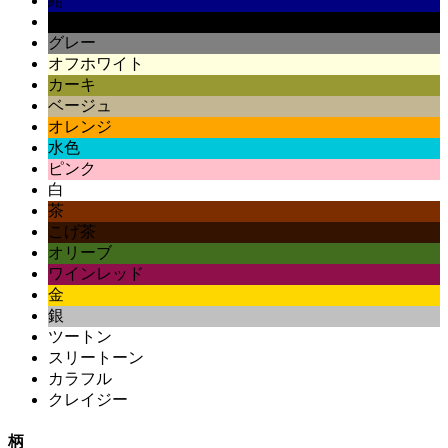
紺
黒
グレー
オフホワイト
カーキ
ベージュ
オレンジ
水色
ピンク
白
茶
こげ茶
オリーブ
ワインレッド
金
銀
ツートン
スリートーン
カラフル
クレイジー
柄