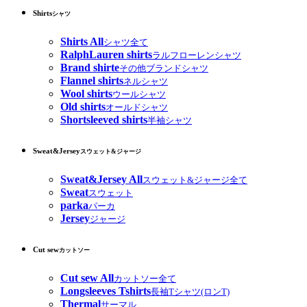
Shirts
シャツ
Shirts All
シャツ全て
RalphLauren shirts
ラルフローレンシャツ
Brand shirte
その他ブランドシャツ
Flannel shirts
ネルシャツ
Wool shirts
ウールシャツ
Old shirts
オールドシャツ
Shortsleeved shirts
半袖シャツ
Sweat&Jersey
スウェット&ジャージ
Sweat&Jersey All
スウェット&ジャージ全て
Sweat
スウェット
parka
パーカ
Jersey
ジャージ
Cut sew
カットソー
Cut sew All
カットソー全て
Longsleeves Tshirts
長袖Tシャツ(ロンT)
Thermal
サーマル