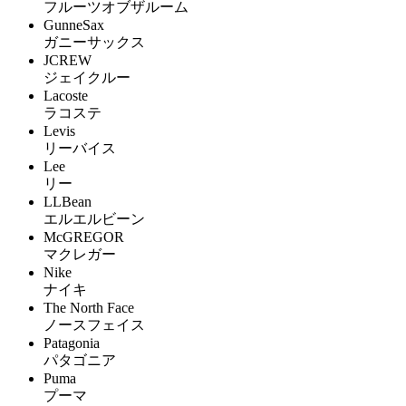
フルーツオブザルーム
GunneSax
ガニーサックス
JCREW
ジェイクルー
Lacoste
ラコステ
Levis
リーバイス
Lee
リー
LLBean
エルエルビーン
McGREGOR
マクレガー
Nike
ナイキ
The North Face
ノースフェイス
Patagonia
パタゴニア
Puma
プーマ