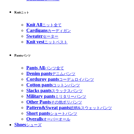
Knit
ニット
Knit All
ニット全て
Cardigans
カーディガン
Sweater
セーター
Knit vest
ニットベスト
Pants
パンツ
Pants All
パンツ全て
Denim pants
デニムパンツ
Corduroy pants
コーデュロイパンツ
Cotton pants
コットンパンツ
Slacks pants
スラックスパンツ
Military pants
ミリタリーパンツ
Other Pants
その他ポリパンツ
Pattern&Sweat pants
総柄&スウェットパンツ
Short pants
ショートパンツ
Overalls
オーバーオール
Shoes
シューズ