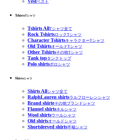
Vest
ベスト
Tshirts
Tシャツ
Tshirts All
Tシャツ全て
Rock Tshirts
ロックTシャツ
Character Tshirts
キャラクターTシャツ
Old Tshirts
オールドTシャツ
Other Tshirts
その他Tシャツ
Tank top
タンクトップ
Polo shirts
ポロシャツ
Shirts
シャツ
Shirts All
シャツ全て
RalphLauren shirts
ラルフローレンシャツ
Brand shirte
その他ブランドシャツ
Flannel shirts
ネルシャツ
Wool shirts
ウールシャツ
Old shirts
オールドシャツ
Shortsleeved shirts
半袖シャツ