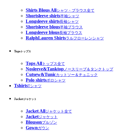
Shirts Blous All
シャツ・ブラウス全て
Shortsleeve shirts
半袖シャツ
Longsleeve shirts
長袖シャツ
Shortsleeve blous
半袖ブラウス
Longsleeve blous
長袖ブラウス
RalphLauren Shirts
ラルフローレンシャツ
Tops
トップス
Tops All
トップス全て
Nosleeve&Tanktop
ノースリーブ＆タンクトップ
Cutsew&Tunic
カットソー＆チュニック
Polo shirts
ポロシャツ
Tshirts
Tシャツ
Jacket
ジャケット
Jacket All
ジャケット全て
Jacket
ジャケット
Blouson
ブルゾン
Gown
ガウン