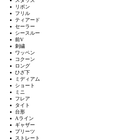
スタッズ
リボン
フリル
ティアード
セーラー
シースルー
前V
刺繍
ワッペン
コクーン
ロング
ひざ下
ミディアム
ショート
ミニ
フレア
タイト
台形
Aライン
ギャザー
プリーツ
ストレート