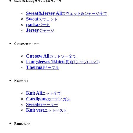
Sweat&Jersey
スウェット&ジャージ
Sweat&Jersey All
スウェット&ジャージ全て
Sweat
スウェット
parka
パーカ
Jersey
ジャージ
Cut sew
カットソー
Cut sew All
カットソー全て
Longsleeves Tshirts
長袖Tシャツ(ロンT)
Thermal
サーマル
Knit
ニット
Knit All
ニット全て
Cardigans
カーディガン
Sweater
セーター
Knit vest
ニットベスト
Pants
パンツ