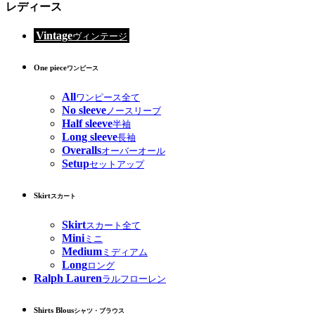
レディース
Vintage
ヴィンテージ
One piece
ワンピース
All
ワンピース全て
No sleeve
ノースリーブ
Half sleeve
半袖
Long sleeve
長袖
Overalls
オーバーオール
Setup
セットアップ
Skirt
スカート
Skirt
スカート全て
Mini
ミニ
Medium
ミディアム
Long
ロング
Ralph Lauren
ラルフローレン
Shirts Blous
シャツ・ブラウス