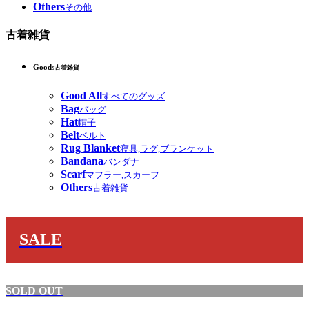
Others
その他
古着雑貨
Goods
古着雑貨
Good All
すべてのグッズ
Bag
バッグ
Hat
帽子
Belt
ベルト
Rug Blanket
寝具,ラグ,ブランケット
Bandana
バンダナ
Scarf
マフラー,スカーフ
Others
古着雑貨
SALE
SOLD OUT