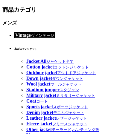
商品カテゴリ
メンズ
Vintage
ヴィンテージ
Jacket
ジャケット
Jacket All
ジャケット全て
Cotton jacket
コットンジャケット
Outdoor jacket
アウトドアジャケット
Down jacket
ダウンジャケット
Wool jacket
ウールジャケット
Stadium jumper
スタジャン
Military jacket
ミリタリージャケット
Coat
コート
Sports jacket
スポーツジャケット
Denim jacket
デニムジャケット
Leather jacket
レザージャケット
Fleece jacket
フリースジャケット
Other jacket
テーラード,ハンティング等