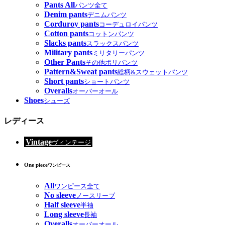
Pants All
パンツ全て
Denim pants
デニムパンツ
Corduroy pants
コーデュロイパンツ
Cotton pants
コットンパンツ
Slacks pants
スラックスパンツ
Military pants
ミリタリーパンツ
Other Pants
その他ポリパンツ
Pattern&Sweat pants
総柄&スウェットパンツ
Short pants
ショートパンツ
Overalls
オーバーオール
Shoes
シューズ
レディース
Vintage
ヴィンテージ
One piece
ワンピース
All
ワンピース全て
No sleeve
ノースリーブ
Half sleeve
半袖
Long sleeve
長袖
Overalls
オーバーオール