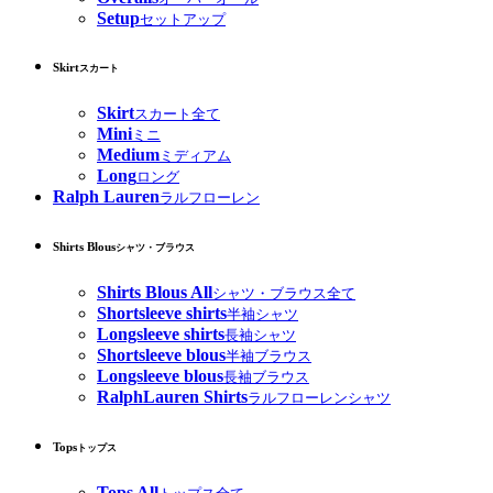
Setup
セットアップ
Skirt
スカート
Skirt
スカート全て
Mini
ミニ
Medium
ミディアム
Long
ロング
Ralph Lauren
ラルフローレン
Shirts Blous
シャツ・ブラウス
Shirts Blous All
シャツ・ブラウス全て
Shortsleeve shirts
半袖シャツ
Longsleeve shirts
長袖シャツ
Shortsleeve blous
半袖ブラウス
Longsleeve blous
長袖ブラウス
RalphLauren Shirts
ラルフローレンシャツ
Tops
トップス
Tops All