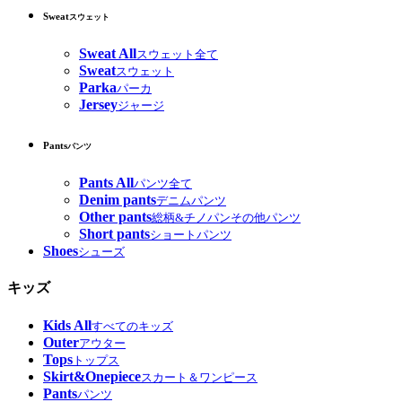
Sweat
スウェット
Sweat All
スウェット全て
Sweat
スウェット
Parka
パーカ
Jersey
ジャージ
Pants
パンツ
Pants All
パンツ全て
Denim pants
デニムパンツ
Other pants
総柄&チノパンその他パンツ
Short pants
ショートパンツ
Shoes
シューズ
キッズ
Kids All
すべてのキッズ
Outer
アウター
Tops
トップス
Skirt&Onepiece
スカート＆ワンピース
Pants
パンツ