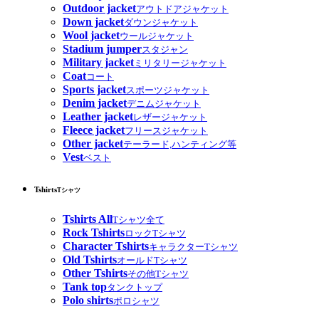
Outdoor jacket
アウトドアジャケット
Down jacket
ダウンジャケット
Wool jacket
ウールジャケット
Stadium jumper
スタジャン
Military jacket
ミリタリージャケット
Coat
コート
Sports jacket
スポーツジャケット
Denim jacket
デニムジャケット
Leather jacket
レザージャケット
Fleece jacket
フリースジャケット
Other jacket
テーラード,ハンティング等
Vest
ベスト
Tshirts
Tシャツ
Tshirts All
Tシャツ全て
Rock Tshirts
ロックTシャツ
Character Tshirts
キャラクターTシャツ
Old Tshirts
オールドTシャツ
Other Tshirts
その他Tシャツ
Tank top
タンクトップ
Polo shirts
ポロシャツ