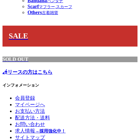
Bandana
バンダナ
Scarf
マフラー,スカーフ
Others
古着雑貨
SALE
SOLD OUT
リースの方はこちら
インフォメーション
会員登録
マイページへ
お支払い方法
配送方法・送料
お問い合わせ
求人情報
→採用強化中！
サイトマップ