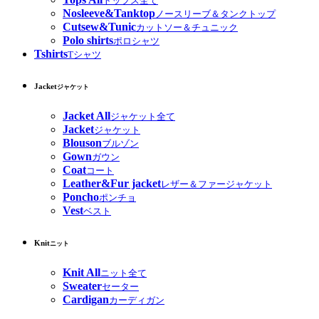
トップス全て
Nosleeve&Tanktop
ノースリーブ＆タンクトップ
Cutsew&Tunic
カットソー＆チュニック
Polo shirts
ポロシャツ
Tshirts
Tシャツ
Jacket
ジャケット
Jacket All
ジャケット全て
Jacket
ジャケット
Blouson
ブルゾン
Gown
ガウン
Coat
コート
Leather&Fur jacket
レザー＆ファージャケット
Poncho
ポンチョ
Vest
ベスト
Knit
ニット
Knit All
ニット全て
Sweater
セーター
Cardigan
カーディガン