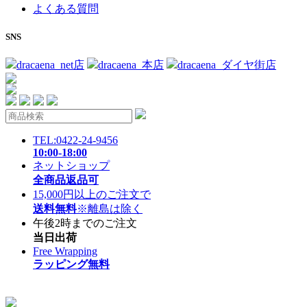
よくある質問
SNS
dracaena_net店
dracaena_本店
dracaena_ダイヤ街店
TEL:0422-24-9456
10:00-18:00
ネットショップ
全商品返品可
15,000円以上のご注文で
送料無料
※離島は除く
午後2時までのご注文
当日出荷
Free Wrapping
ラッピング無料