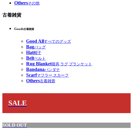
Others
その他
古着雑貨
Goods
古着雑貨
Good All
すべてのグッズ
Bag
バッグ
Hat
帽子
Belt
ベルト
Rug Blanket
寝具,ラグ,ブランケット
Bandana
バンダナ
Scarf
マフラー,スカーフ
Others
古着雑貨
SALE
SOLD OUT