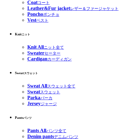
Coat
コート
Leather&Fur jacket
レザー＆ファージャケット
Poncho
ポンチョ
Vest
ベスト
Knit
ニット
Knit All
ニット全て
Sweater
セーター
Cardigan
カーディガン
Sweat
スウェット
Sweat All
スウェット全て
Sweat
スウェット
Parka
パーカ
Jersey
ジャージ
Pants
パンツ
Pants All
パンツ全て
Denim pants
デニムパンツ