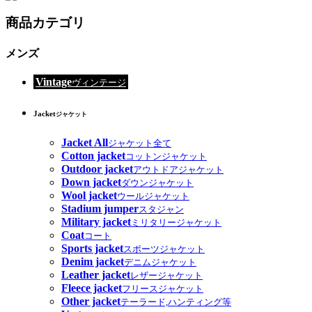
商品カテゴリ
メンズ
Vintage
ヴィンテージ
Jacket
ジャケット
Jacket All
ジャケット全て
Cotton jacket
コットンジャケット
Outdoor jacket
アウトドアジャケット
Down jacket
ダウンジャケット
Wool jacket
ウールジャケット
Stadium jumper
スタジャン
Military jacket
ミリタリージャケット
Coat
コート
Sports jacket
スポーツジャケット
Denim jacket
デニムジャケット
Leather jacket
レザージャケット
Fleece jacket
フリースジャケット
Other jacket
テーラード,ハンティング等