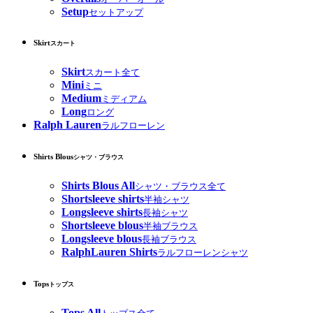
Setup
セットアップ
Skirt
スカート
Skirt
スカート全て
Mini
ミニ
Medium
ミディアム
Long
ロング
Ralph Lauren
ラルフローレン
Shirts Blous
シャツ・ブラウス
Shirts Blous All
シャツ・ブラウス全て
Shortsleeve shirts
半袖シャツ
Longsleeve shirts
長袖シャツ
Shortsleeve blous
半袖ブラウス
Longsleeve blous
長袖ブラウス
RalphLauren Shirts
ラルフローレンシャツ
Tops
トップス
Tops All