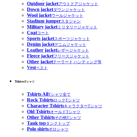
Outdoor jacket
アウトドアジャケット
Down jacket
ダウンジャケット
Wool jacket
ウールジャケット
Stadium jumper
スタジャン
Military jacket
ミリタリージャケット
Coat
コート
Sports jacket
スポーツジャケット
Denim jacket
デニムジャケット
Leather jacket
レザージャケット
Fleece jacket
フリースジャケット
Other jacket
テーラード,ハンティング等
Vest
ベスト
Tshirts
Tシャツ
Tshirts All
Tシャツ全て
Rock Tshirts
ロックTシャツ
Character Tshirts
キャラクターTシャツ
Old Tshirts
オールドTシャツ
Other Tshirts
その他Tシャツ
Tank top
タンクトップ
Polo shirts
ポロシャツ