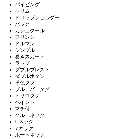
パイピング
トリム
ドロップショルダー
バック
カシュクール
フリンジ
ドルマン
シンプル
巻きスカート
ラップ
ダブルブレスト
ダブルボタン
単色タグ
ブルーバータグ
トリコタグ
ペイント
マチ付
クルーネック
Uネック
Vネック
ボートネック