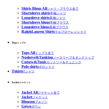
Shirts Blous All
シャツ・ブラウス全て
Shortsleeve shirts
半袖シャツ
Longsleeve shirts
長袖シャツ
Shortsleeve blous
半袖ブラウス
Longsleeve blous
長袖ブラウス
RalphLauren Shirts
ラルフローレンシャツ
Tops
トップス
Tops All
トップス全て
Nosleeve&Tanktop
ノースリーブ＆タンクトップ
Cutsew&Tunic
カットソー＆チュニック
Polo shirts
ポロシャツ
Tshirts
Tシャツ
Jacket
ジャケット
Jacket All
ジャケット全て
Jacket
ジャケット
Blouson
ブルゾン
Gown
ガウン