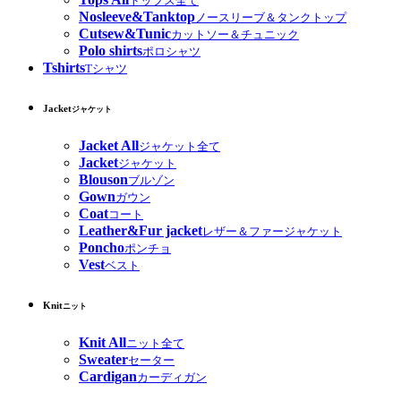
トップス全て
Nosleeve&Tanktop
ノースリーブ＆タンクトップ
Cutsew&Tunic
カットソー＆チュニック
Polo shirts
ポロシャツ
Tshirts
Tシャツ
Jacket
ジャケット
Jacket All
ジャケット全て
Jacket
ジャケット
Blouson
ブルゾン
Gown
ガウン
Coat
コート
Leather&Fur jacket
レザー＆ファージャケット
Poncho
ポンチョ
Vest
ベスト
Knit
ニット
Knit All
ニット全て
Sweater
セーター
Cardigan
カーディガン