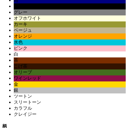
紺
黒
グレー
オフホワイト
カーキ
ベージュ
オレンジ
水色
ピンク
白
茶
こげ茶
オリーブ
ワインレッド
金
銀
ツートン
スリートーン
カラフル
クレイジー
柄