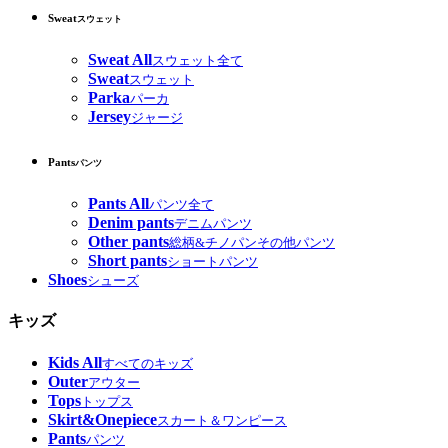
Sweat
スウェット
Sweat All
スウェット全て
Sweat
スウェット
Parka
パーカ
Jersey
ジャージ
Pants
パンツ
Pants All
パンツ全て
Denim pants
デニムパンツ
Other pants
総柄&チノパンその他パンツ
Short pants
ショートパンツ
Shoes
シューズ
キッズ
Kids All
すべてのキッズ
Outer
アウター
Tops
トップス
Skirt&Onepiece
スカート＆ワンピース
Pants
パンツ