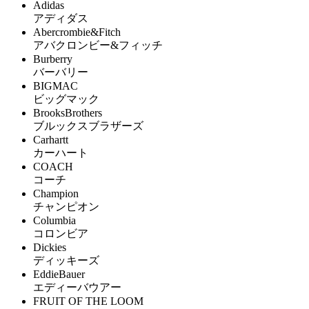
Adidas
アディダス
Abercrombie&Fitch
アバクロンビー&フィッチ
Burberry
バーバリー
BIGMAC
ビッグマック
BrooksBrothers
ブルックスブラザーズ
Carhartt
カーハート
COACH
コーチ
Champion
チャンピオン
Columbia
コロンビア
Dickies
ディッキーズ
EddieBauer
エディーバウアー
FRUIT OF THE LOOM