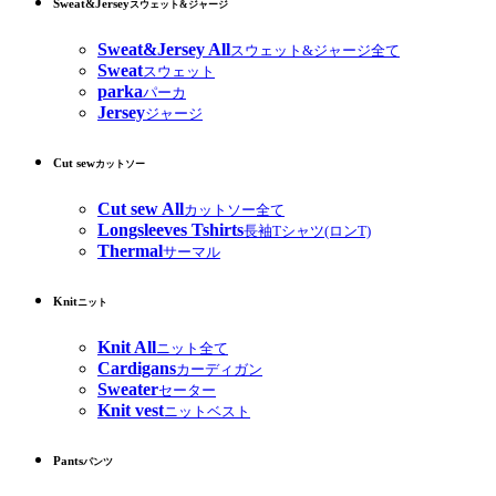
Sweat&Jersey
スウェット&ジャージ
Sweat&Jersey All
スウェット&ジャージ全て
Sweat
スウェット
parka
パーカ
Jersey
ジャージ
Cut sew
カットソー
Cut sew All
カットソー全て
Longsleeves Tshirts
長袖Tシャツ(ロンT)
Thermal
サーマル
Knit
ニット
Knit All
ニット全て
Cardigans
カーディガン
Sweater
セーター
Knit vest
ニットベスト
Pants
パンツ