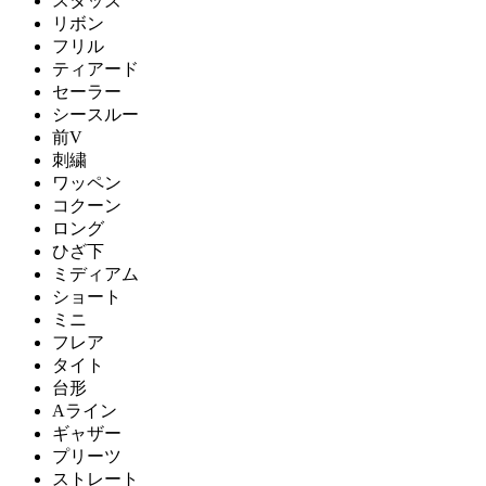
スタッズ
リボン
フリル
ティアード
セーラー
シースルー
前V
刺繍
ワッペン
コクーン
ロング
ひざ下
ミディアム
ショート
ミニ
フレア
タイト
台形
Aライン
ギャザー
プリーツ
ストレート