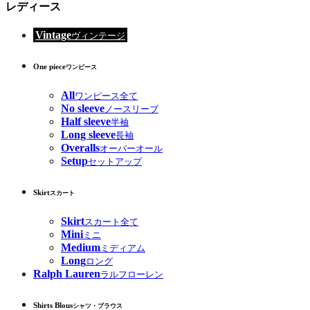
レディース
Vintage
ヴィンテージ
One piece
ワンピース
All
ワンピース全て
No sleeve
ノースリーブ
Half sleeve
半袖
Long sleeve
長袖
Overalls
オーバーオール
Setup
セットアップ
Skirt
スカート
Skirt
スカート全て
Mini
ミニ
Medium
ミディアム
Long
ロング
Ralph Lauren
ラルフローレン
Shirts Blous
シャツ・ブラウス