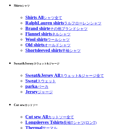
Shirts
シャツ
Shirts All
シャツ全て
RalphLauren shirts
ラルフローレンシャツ
Brand shirte
その他ブランドシャツ
Flannel shirts
ネルシャツ
Wool shirts
ウールシャツ
Old shirts
オールドシャツ
Shortsleeved shirts
半袖シャツ
Sweat&Jersey
スウェット&ジャージ
Sweat&Jersey All
スウェット&ジャージ全て
Sweat
スウェット
parka
パーカ
Jersey
ジャージ
Cut sew
カットソー
Cut sew All
カットソー全て
Longsleeves Tshirts
長袖Tシャツ(ロンT)
Thermal
サーマル