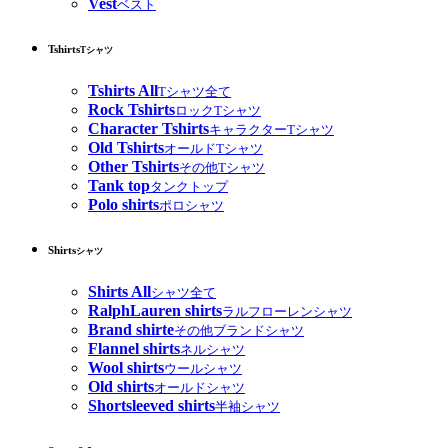
Vest
ベスト
Tshirts
Tシャツ
Tshirts All
Tシャツ全て
Rock Tshirts
ロックTシャツ
Character Tshirts
キャラクターTシャツ
Old Tshirts
オールドTシャツ
Other Tshirts
その他Tシャツ
Tank top
タンクトップ
Polo shirts
ポロシャツ
Shirts
シャツ
Shirts All
シャツ全て
RalphLauren shirts
ラルフローレンシャツ
Brand shirte
その他ブランドシャツ
Flannel shirts
ネルシャツ
Wool shirts
ウールシャツ
Old shirts
オールドシャツ
Shortsleeved shirts
半袖シャツ