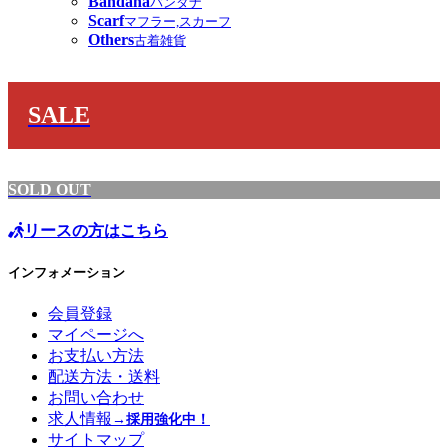
Bandana
バンダナ
Scarf
マフラー,スカーフ
Others
古着雑貨
SALE
SOLD OUT
リースの方はこちら
インフォメーション
会員登録
マイページへ
お支払い方法
配送方法・送料
お問い合わせ
求人情報
→採用強化中！
サイトマップ