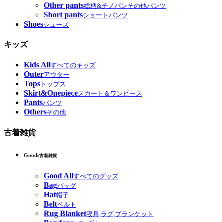
Other pants
総柄&チノパンその他パンツ
Short pants
ショートパンツ
Shoes
シューズ
キッズ
Kids All
すべてのキッズ
Outer
アウター
Tops
トップス
Skirt&Onepiece
スカート＆ワンピース
Pants
パンツ
Others
その他
古着雑貨
Goods
古着雑貨
Good All
すべてのグッズ
Bag
バッグ
Hat
帽子
Belt
ベルト
Rug Blanket
寝具,ラグ,ブランケット