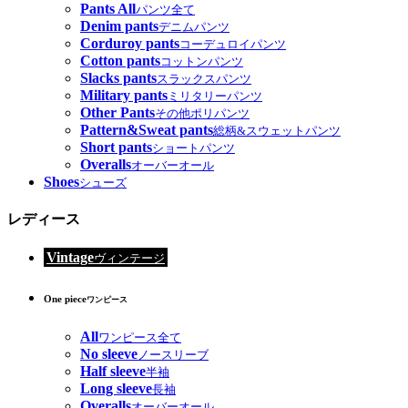
Pants All
パンツ全て
Denim pants
デニムパンツ
Corduroy pants
コーデュロイパンツ
Cotton pants
コットンパンツ
Slacks pants
スラックスパンツ
Military pants
ミリタリーパンツ
Other Pants
その他ポリパンツ
Pattern&Sweat pants
総柄&スウェットパンツ
Short pants
ショートパンツ
Overalls
オーバーオール
Shoes
シューズ
レディース
Vintage
ヴィンテージ
One piece
ワンピース
All
ワンピース全て
No sleeve
ノースリーブ
Half sleeve
半袖
Long sleeve
長袖
Overalls
オーバーオール