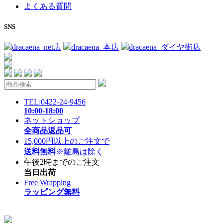
よくある質問
SNS
dracaena_net店
dracaena_本店
dracaena_ダイヤ街店
TEL:0422-24-9456
10:00-18:00
ネットショップ
全商品返品可
15,000円以上のご注文で
送料無料
※離島は除く
午後2時までのご注文
当日出荷
Free Wrapping
ラッピング無料