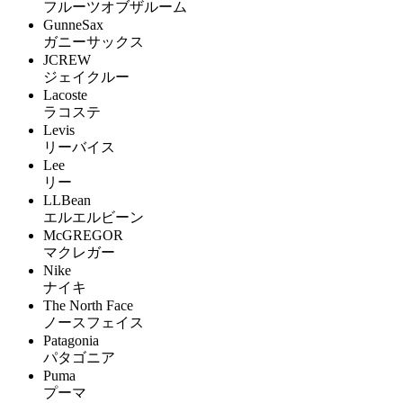
フルーツオブザルーム
GunneSax
ガニーサックス
JCREW
ジェイクルー
Lacoste
ラコステ
Levis
リーバイス
Lee
リー
LLBean
エルエルビーン
McGREGOR
マクレガー
Nike
ナイキ
The North Face
ノースフェイス
Patagonia
パタゴニア
Puma
プーマ