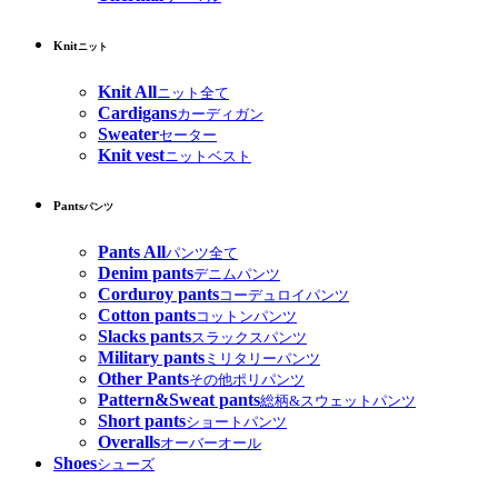
Knit
ニット
Knit All
ニット全て
Cardigans
カーディガン
Sweater
セーター
Knit vest
ニットベスト
Pants
パンツ
Pants All
パンツ全て
Denim pants
デニムパンツ
Corduroy pants
コーデュロイパンツ
Cotton pants
コットンパンツ
Slacks pants
スラックスパンツ
Military pants
ミリタリーパンツ
Other Pants
その他ポリパンツ
Pattern&Sweat pants
総柄&スウェットパンツ
Short pants
ショートパンツ
Overalls
オーバーオール
Shoes
シューズ